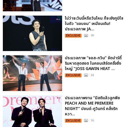
ไม่ว่าจะวันนี้หรือวันไหน ก็จะยังภูมิใจ
ในตัว "แจบอม" เหมือนเดิม!
ประมวลภาพ JA...
EXCLUSIVE
: 28
ประมวลภาพ “จอส-กวิน” จัดปาร์ตี้
ริมหาดสุดฮอต ในคอนเสิร์ตครั้งยิ่ง
ใหญ่ “JOSS GAWIN HEAT ...
EXCLUSIVE
: 34
ประมวลภาพงาน “มีสติแล้วลูกพีช
PEACH AND ME PREMIERE
NIGHT” ปอนด์-ภูวินทร์ คลั่งรัก
หวา...
EXCLUSIVE
: 16