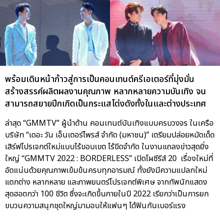
พร้อมเดินหน้าก้าวสู่การเป็นคอนเทนต์ครีเอเตอร์ที่มุ่งมั่น
สร้างสรรค์ผลิตผลงานคุณภาพ หลากหลายความบันเทิง จน
สามารถสยายปีกเกิดเป็นกระแสโด่งดังทั้งในและต่างประเทศ
ล่าสุด “GMMTV” ผู้นำด้าน คอนเทนต์บันเทิงแบบครบวงจร ในเครือ
บริษัท “เดอะ วัน เอ็นเตอร์ไพรส์ จำกัด (มหาชน)” เตรียมปล่อยหมัดเด็ด
เสิร์ฟโปรเจกต์ใหม่แบบไร้ขอบเขต ไร้ขีดจำกัด ในงานแถลงข่าวสุดยิ่ง
ใหญ่ “GMMTV 2022 : BORDERLESS” เปิดโผซีรีส์ 20 เรื่องใหม่ที่
อัดแน่นด้วยคุณภาพเข้มข้นครบทุกอารมณ์ ทั้งยังมีความแปลกใหม่
แตกต่าง หลากหลาย และภาพยนตร์โปรเจกต์พิเศษ จากทัพนักแสดง
สุดฮอตกว่า 100 ชีวิต ซึ่งจะเกิดขึ้นภายในปี 2022 เรียกว่าเป็นการยก
ขบวนความสนุกชุดใหญ่มามอบให้แฟนๆ ได้ฟินกันเบอร์แรง