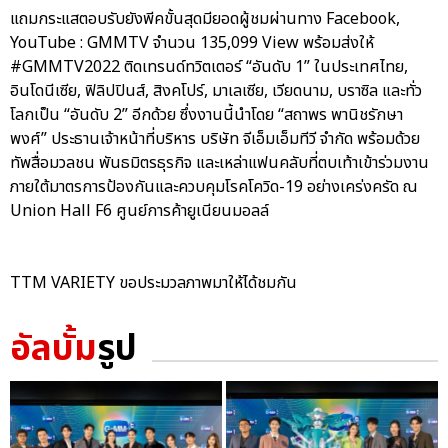
แถมกระแสตอบรับยังพีคขั้นสุดมียอดผู้ชมผ่านทาง Facebook,
YouTube : GMMTV จำนวน 135,099 View พร้อมส่งให้
#GMMTV2022 ติดเทรนด์ทวิตเตอร์ “อันดับ 1” ในประเทศไทย,
อินโดนีเซีย, ฟิลิปปินส์, สิงคโปร์, มาเลเซีย, เวียดนาม, บราซิล และทั่ว
โลกเป็น “อันดับ 2” อีกด้วย ซึ่งงานนี้นำโดย “สถาพร พานิชรักษา
พงศ์” ประธานเจ้าหน้าที่บริหาร บริษัท จีเอ็มเอ็มทีวี จำกัด พร้อมด้วย
ทัพสื่อมวลชน พันธมิตรธุรกิจ และเหล่าแฟนคลับที่ตบเท้าเข้าร่วมงาน
ภายใต้มาตรการป้องกันและควบคุมโรคโควิด-19 อย่างเคร่งครัด ณ
Union Hall F6 ศูนย์การค้ายูเนียนมอลล์
TTM VARIETY ขอประมวลภาพมาให้ได้ชมกัน
อัลบั้ม
รูป