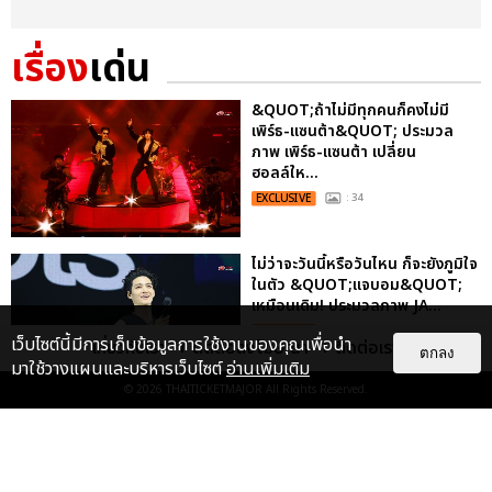
เรื่อง
เด่น
&QUOT;ถ้าไม่มีทุกคนก็คงไม่มี
เพิร์ธ-แซนต้า&QUOT; ประมวล
ภาพ เพิร์ธ-แซนต้า เปลี่ยน
ฮอลล์ให...
EXCLUSIVE
: 34
ไม่ว่าจะวันนี้หรือวันไหน ก็จะยังภูมิใจ
ในตัว &QUOT;แจบอม&QUOT;
เหมือนเดิม! ประมวลภาพ JA...
EXCLUSIVE
: 28
เว็บไซต์นี้มีการเก็บข้อมูลการใช้งานของคุณเพื่อนำ
เกี่ยวกับเรา
ติดต่อลงโฆษณา
ติดต่อเรา
ตกลง
มาใช้วางแผนและบริหารเว็บไซต์
อ่านเพิ่มเติม
© 2026
THAITICKETMAJOR
All Rights Reserved.
ประมวลภาพงาน “มีสติแล้วลูกพีช
PEACH AND ME PREMIERE
NIGHT” ปอนด์-ภูวินทร์ คลั่งรัก
หวา...