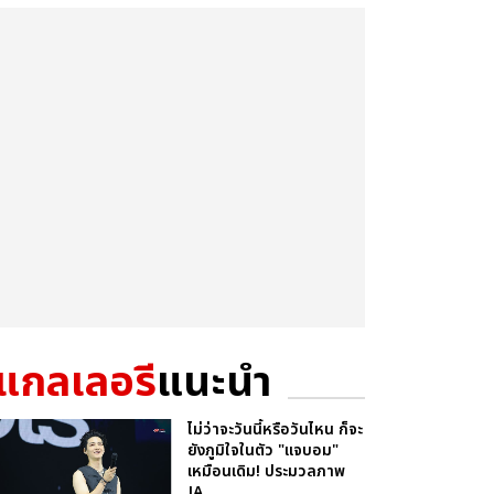
แกลเลอรี
แนะนำ
ไม่ว่าจะวันนี้หรือวันไหน ก็จะ
ยังภูมิใจในตัว "แจบอม"
เหมือนเดิม! ประมวลภาพ
JA...