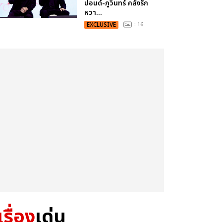
ปอนด์-ภูวินทร์ คลั่งรัก
หวา...
EXCLUSIVE
: 16
เรื่อง
เด่น