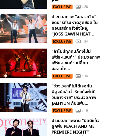
EXCLUSIVE
: 28
ประมวลภาพ “จอส-กวิน”
จัดปาร์ตี้ริมหาดสุดฮอต ใน
คอนเสิร์ตครั้งยิ่งใหญ่
“JOSS GAWIN HEAT ...
EXCLUSIVE
: 34
"ถ้าไม่มีทุกคนก็คงไม่มี
เพิร์ธ-แซนต้า" ประมวลภาพ
เพิร์ธ-แซนต้า เปลี่ยน
ฮอลล์ให...
EXCLUSIVE
: 34
“ช่วงเวลาที่ไม่ได้เจอกัน
พิสูจน์แล้วว่ารักแท้จะไม่มี
วันจางหาย” ประมวลภาพ
JAEHYUN กับแฟน...
EXCLUSIVE
: 10
ประมวลภาพงาน “มีสติแล้ว
ลูกพีช PEACH AND ME
PREMIERE NIGHT”