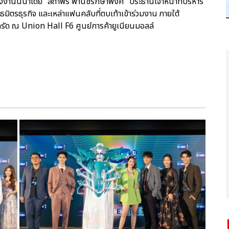
ซึ่งงานนี้นำโดย “สถาพร พานิชรักษาพงศ์” ประธานเจ้าหน้าที่บริหาร
ันธมิตรธุรกิจ และเหล่าแฟนคลับที่ตบเท้าเข้าร่วมงาน ภายใต้
รัด ณ Union Hall F6 ศูนย์การค้ายูเนียนมอลล์