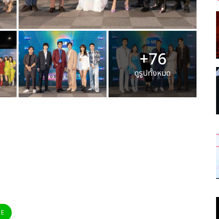
+76
ดูรูปทั้งหมด
NE