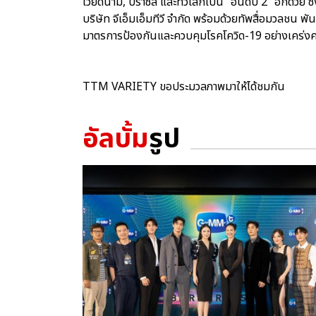
เวียดนาม, บราซิล และทั่วโลกเป็น “อันดับ 2” อีกด้วย 
บริษัท จีเอ็มเอ็มทีวี จำกัด พร้อมด้วยทัพสื่อมวลชน พ
มาตรการป้องกันและควบคุมโรคโควิด-19 อย่างเคร่งค
TTM VARIETY ขอประมวลภาพมาให้ได้ชมกัน
อัลบั้ม
รูป