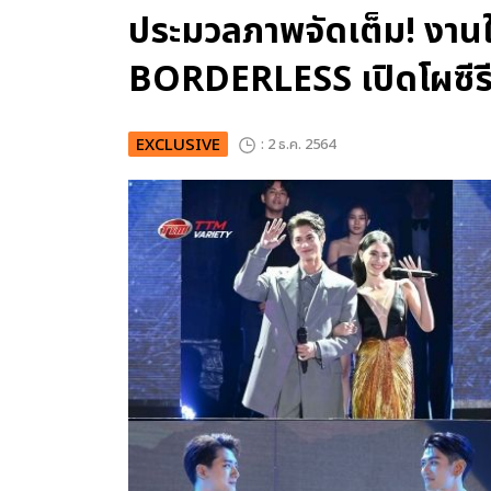
ประมวลภาพจัดเต็ม! งา
BORDERLESS เปิดโผซีรีส์
EXCLUSIVE
: 2 ธ.ค. 2564