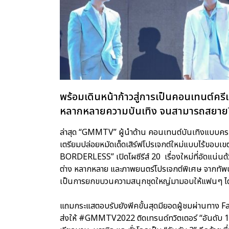
พร้อมเดินหน้าก้าวสู่การเป็นคอนเทนต์ครี
หลากหลายความบันเทิง จนสามารถสยายปีก
ล่าสุด “GMMTV” ผู้นำด้าน คอนเทนต์บันเทิงแบบครบว
เตรียมปล่อยหมัดเด็ดเสิร์ฟโปรเจกต์ใหม่แบบไร้ขอบเ
BORDERLESS” เปิดโผซีรีส์ 20 เรื่องใหม่ที่อัดแน่
ต่าง หลากหลาย และภาพยนตร์โปรเจกต์พิเศษ จากทัพนัก
เป็นการยกขบวนความสนุกชุดใหญ่มามอบให้แฟนๆ ได
แถมกระแสตอบรับยังพีคขั้นสุดมียอดผู้ชมผ่านทา
ส่งให้ #GMMTV2022 ติดเทรนด์ทวิตเตอร์ “อันดับ 1” ใ