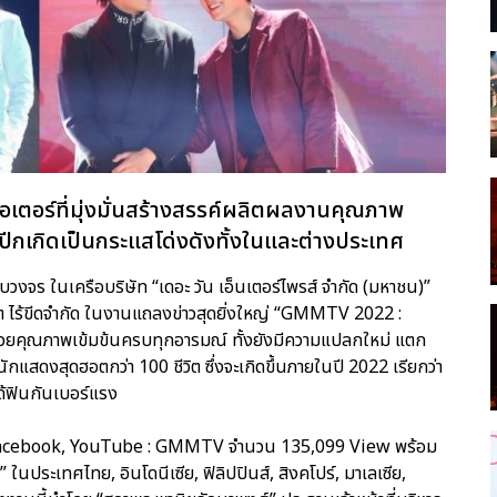
เอเตอร์ที่มุ่งมั่นสร้างสรรค์ผลิตผลงานคุณภาพ
เกิดเป็นกระแสโด่งดังทั้งในและต่างประเทศ
งจร ในเครือบริษัท “เดอะ วัน เอ็นเตอร์ไพรส์ จำกัด (มหาชน)”
ขต ไร้ขีดจำกัด ในงานแถลงข่าวสุดยิ่งใหญ่ “GMMTV 2022 :
นด้วยคุณภาพเข้มข้นครบทุกอารมณ์ ทั้งยังมีความแปลกใหม่ แตก
แสดงสุดฮอตกว่า 100 ชีวิต ซึ่งจะเกิดขึ้นภายในปี 2022 เรียกว่า
้ฟินกันเบอร์แรง
ง Facebook, YouTube : GMMTV จำนวน 135,099 View พร้อม
นประเทศไทย, อินโดนีเซีย, ฟิลิปปินส์, สิงคโปร์, มาเลเซีย,