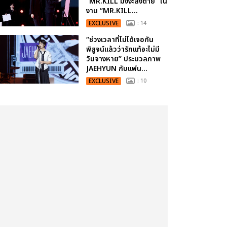
“MR.KILL มังงะสั่งตาย” ใน
งาน “MR.KILL...
EXCLUSIVE
: 14
“ช่วงเวลาที่ไม่ได้เจอกัน
พิสูจน์แล้วว่ารักแท้จะไม่มี
วันจางหาย” ประมวลภาพ
JAEHYUN กับแฟน...
EXCLUSIVE
: 10