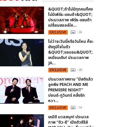
&QUOT;ถ้าไม่มีทุกคนก็คง
ไม่มีเพิร์ธ-แซนต้า&QUOT;
ประมวลภาพ เพิร์ธ-แซนต้า
เปลี่ยนฮอลล์ให...
EXCLUSIVE
: 34
ไม่ว่าจะวันนี้หรือวันไหน ก็จะ
ยังภูมิใจในตัว
&QUOT;แจบอม&QUOT;
เหมือนเดิม! ประมวลภาพ
JA...
EXCLUSIVE
: 28
ประมวลภาพงาน “มีสติแล้ว
ลูกพีช PEACH AND ME
PREMIERE NIGHT”
ปอนด์-ภูวินทร์ คลั่งรัก
หวา...
EXCLUSIVE
: 16
เคมีดี มวลสนุก! ประมวล
ภาพ “ดิว-ธี” เปิดตัวซีรีส์