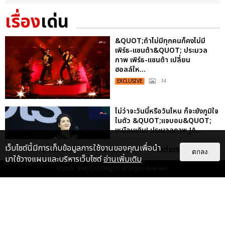
เรื่อง
เด่น
&QUOT;ถ้าไม่มีทุกคนก็คงไม่มี
เพิร์ธ-แซนต้า&QUOT; ประมวล
ภาพ เพิร์ธ-แซนต้า เปลี่ยน
ฮอลล์ให...
EXCLUSIVE
: 34
ไม่ว่าจะวันนี้หรือวันไหน ก็จะยังภูมิใจ
ในตัว &QUOT;แจบอม&QUOT;
เหมือนเดิม! ประมวลภาพ JA...
EXCLUSIVE
: 28
เว็บไซต์นี้มีการเก็บข้อมูลการใช้งานของคุณเพื่อนำ
เกี่ยวกับเรา
ติดต่อลงโฆษณา
ติดต่อเรา
ตกลง
มาใช้วางแผนและบริหารเว็บไซต์
อ่านเพิ่มเติม
© 2026
THAITICKETMAJOR
All Rights Reserved.
ประมวลภาพงาน “มีสติแล้วลูกพีช
PEACH AND ME PREMIERE
NIGHT” ปอนด์-ภูวินทร์ คลั่งรัก
หวา...
EXCLUSIVE
: 16