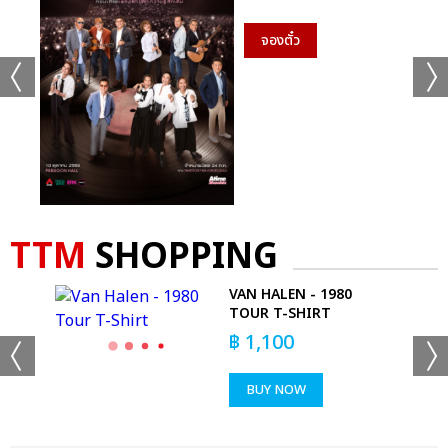
จองตั๋ว
TTM
SHOPPING
VAN HALEN - 1980
-
TOUR T-SHIRT
฿
1,100
BUY NOW