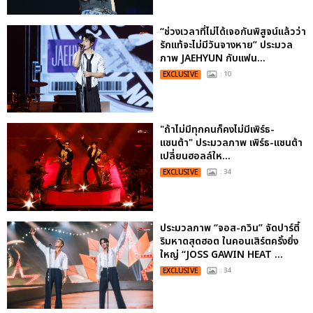
“ช่วงเวลาที่ไม่ได้เจอกันพิสูจน์แล้วว่า
รักแท้จะไม่มีวันจางหาย” ประมวล
ภาพ JAEHYUN กับแฟน...
EXCLUSIVE
: 10
"ถ้าไม่มีทุกคนก็คงไม่มีเพิร์ธ-
แซนต้า" ประมวลภาพ เพิร์ธ-แซนต้า
เปลี่ยนฮอลล์ให...
EXCLUSIVE
: 34
ประมวลภาพ “จอส-กวิน” จัดปาร์ตี้
ริมหาดสุดฮอต ในคอนเสิร์ตครั้งยิ่ง
ใหญ่ “JOSS GAWIN HEAT ...
EXCLUSIVE
: 34