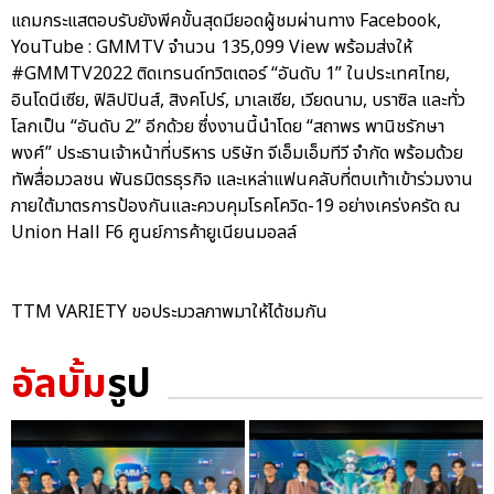
แถมกระแสตอบรับยังพีคขั้นสุดมียอดผู้ชมผ่านทาง Facebook,
YouTube : GMMTV จำนวน 135,099 View พร้อมส่งให้
#GMMTV2022 ติดเทรนด์ทวิตเตอร์ “อันดับ 1” ในประเทศไทย,
อินโดนีเซีย, ฟิลิปปินส์, สิงคโปร์, มาเลเซีย, เวียดนาม, บราซิล และทั่ว
โลกเป็น “อันดับ 2” อีกด้วย ซึ่งงานนี้นำโดย “สถาพร พานิชรักษา
พงศ์” ประธานเจ้าหน้าที่บริหาร บริษัท จีเอ็มเอ็มทีวี จำกัด พร้อมด้วย
ทัพสื่อมวลชน พันธมิตรธุรกิจ และเหล่าแฟนคลับที่ตบเท้าเข้าร่วมงาน
ภายใต้มาตรการป้องกันและควบคุมโรคโควิด-19 อย่างเคร่งครัด ณ
Union Hall F6 ศูนย์การค้ายูเนียนมอลล์
TTM VARIETY ขอประมวลภาพมาให้ได้ชมกัน
อัลบั้ม
รูป