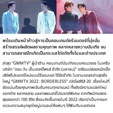
พร้อมเดินหน้าก้าวสู่การเป็นคอนเทนต์ครีเอเตอร์ที่มุ่งมั่น
สร้างสรรค์ผลิตผลงานคุณภาพ หลากหลายความบันเทิง จน
สามารถสยายปีกเกิดเป็นกระแสโด่งดังทั้งในและต่างประเทศ
ล่าสุด “GMMTV” ผู้นำด้าน คอนเทนต์บันเทิงแบบครบวงจร ในเครือ
บริษัท “เดอะ วัน เอ็นเตอร์ไพรส์ จำกัด (มหาชน)” เตรียมปล่อยหมัดเด็ด
เสิร์ฟโปรเจกต์ใหม่แบบไร้ขอบเขต ไร้ขีดจำกัด ในงานแถลงข่าวสุดยิ่ง
ใหญ่ “GMMTV 2022 : BORDERLESS” เปิดโผซีรีส์ 20 เรื่องใหม่ที่
อัดแน่นด้วยคุณภาพเข้มข้นครบทุกอารมณ์ ทั้งยังมีความแปลกใหม่
แตกต่าง หลากหลาย และภาพยนตร์โปรเจกต์พิเศษ จากทัพนักแสดง
สุดฮอตกว่า 100 ชีวิต ซึ่งจะเกิดขึ้นภายในปี 2022 เรียกว่าเป็นการยก
ขบวนความสนุกชุดใหญ่มามอบให้แฟนๆ ได้ฟินกันเบอร์แรง