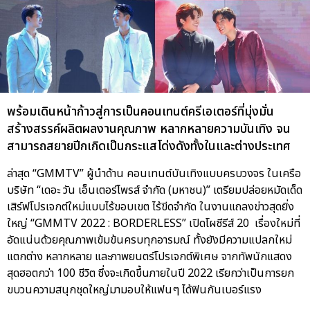
พร้อมเดินหน้าก้าวสู่การเป็นคอนเทนต์ครีเอเตอร์ที่มุ่งมั่น
สร้างสรรค์ผลิตผลงานคุณภาพ หลากหลายความบันเทิง จน
สามารถสยายปีกเกิดเป็นกระแสโด่งดังทั้งในและต่างประเทศ
ล่าสุด “GMMTV” ผู้นำด้าน คอนเทนต์บันเทิงแบบครบวงจร ในเครือ
บริษัท “เดอะ วัน เอ็นเตอร์ไพรส์ จำกัด (มหาชน)” เตรียมปล่อยหมัดเด็ด
เสิร์ฟโปรเจกต์ใหม่แบบไร้ขอบเขต ไร้ขีดจำกัด ในงานแถลงข่าวสุดยิ่ง
ใหญ่ “GMMTV 2022 : BORDERLESS” เปิดโผซีรีส์ 20 เรื่องใหม่ที่
อัดแน่นด้วยคุณภาพเข้มข้นครบทุกอารมณ์ ทั้งยังมีความแปลกใหม่
แตกต่าง หลากหลาย และภาพยนตร์โปรเจกต์พิเศษ จากทัพนักแสดง
สุดฮอตกว่า 100 ชีวิต ซึ่งจะเกิดขึ้นภายในปี 2022 เรียกว่าเป็นการยก
ขบวนความสนุกชุดใหญ่มามอบให้แฟนๆ ได้ฟินกันเบอร์แรง