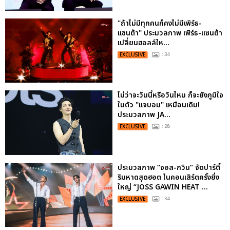
"ถ้าไม่มีทุกคนก็คงไม่มีเพิร์ธ-
แซนต้า" ประมวลภาพ เพิร์ธ-แซนต้า
เปลี่ยนฮอลล์ให...
EXCLUSIVE
: 34
ไม่ว่าจะวันนี้หรือวันไหน ก็จะยังภูมิใจ
ในตัว "แจบอม" เหมือนเดิม!
ประมวลภาพ JA...
EXCLUSIVE
: 28
ประมวลภาพ “จอส-กวิน” จัดปาร์ตี้
ริมหาดสุดฮอต ในคอนเสิร์ตครั้งยิ่ง
ใหญ่ “JOSS GAWIN HEAT ...
EXCLUSIVE
: 34