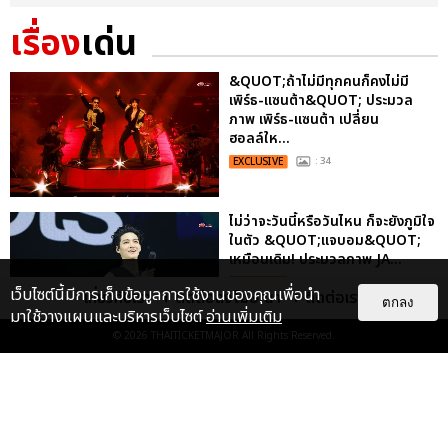
เรื่อง
เด่น
&QUOT;ถ้าไม่มีทุกคนก็คงไม่มี
เพิร์ธ-แซนต้า&QUOT; ประมวล
ภาพ เพิร์ธ-แซนต้า เปลี่ยน
ฮอลล์ให...
EXCLUSIVE
: 34
ไม่ว่าจะวันนี้หรือวันไหน ก็จะยังภูมิใจ
ในตัว &QUOT;แจบอม&QUOT;
เหมือนเดิม! ประมวลภาพ JA...
EXCLUSIVE
: 28
เว็บไซต์นี้มีการเก็บข้อมูลการใช้งานของคุณเพื่อนำ
เกี่ยวกับเรา
ติดต่อลงโฆษณา
ติดต่อเรา
ตกลง
มาใช้วางแผนและบริหารเว็บไซต์
อ่านเพิ่มเติม
© 2026
THAITICKETMAJOR
All Rights Reserved.
ประมวลภาพงาน “มีสติแล้วลูกพีช
PEACH AND ME PREMIERE
NIGHT” ปอนด์-ภูวินทร์ คลั่งรัก
หวา...
EXCLUSIVE
: 16