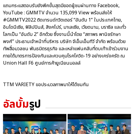
แถมกระแสตอบรับยังพีคขั้นสุดมียอดผู้ชมผ่านทาง Facebook,
YouTube : GMMTV จำนวน 135,099 View พร้อมส่งให้
#GMMTV2022 ติดเทรนด์ทวิตเตอร์ “อันดับ 1” ในประเทศไทย,
อินโดนีเซีย, ฟิลิปปินส์, สิงคโปร์, มาเลเซีย, เวียดนาม, บราซิล และทั่ว
โลกเป็น “อันดับ 2” อีกด้วย ซึ่งงานนี้นำโดย “สถาพร พานิชรักษา
พงศ์” ประธานเจ้าหน้าที่บริหาร บริษัท จีเอ็มเอ็มทีวี จำกัด พร้อมด้วย
ทัพสื่อมวลชน พันธมิตรธุรกิจ และเหล่าแฟนคลับที่ตบเท้าเข้าร่วมงาน
ภายใต้มาตรการป้องกันและควบคุมโรคโควิด-19 อย่างเคร่งครัด ณ
Union Hall F6 ศูนย์การค้ายูเนียนมอลล์
TTM VARIETY ขอประมวลภาพมาให้ได้ชมกัน
อัลบั้ม
รูป