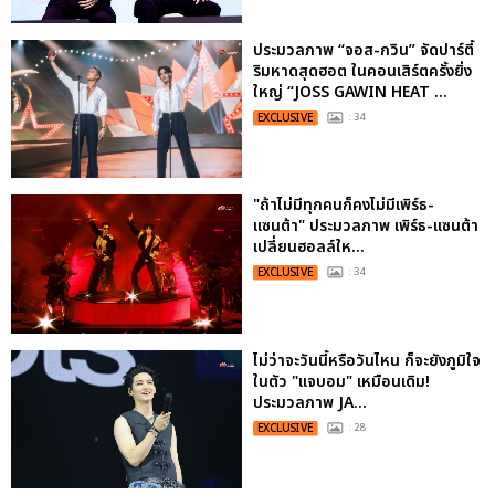
ประมวลภาพ “จอส-กวิน” จัดปาร์ตี้
ริมหาดสุดฮอต ในคอนเสิร์ตครั้งยิ่ง
ใหญ่ “JOSS GAWIN HEAT ...
EXCLUSIVE
: 34
"ถ้าไม่มีทุกคนก็คงไม่มีเพิร์ธ-
แซนต้า" ประมวลภาพ เพิร์ธ-แซนต้า
เปลี่ยนฮอลล์ให...
EXCLUSIVE
: 34
ไม่ว่าจะวันนี้หรือวันไหน ก็จะยังภูมิใจ
ในตัว "แจบอม" เหมือนเดิม!
ประมวลภาพ JA...
EXCLUSIVE
: 28