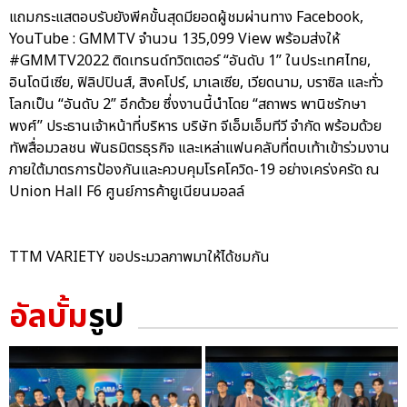
แถมกระแสตอบรับยังพีคขั้นสุดมียอดผู้ชมผ่านทาง Facebook,
YouTube : GMMTV จำนวน 135,099 View พร้อมส่งให้
#GMMTV2022 ติดเทรนด์ทวิตเตอร์ “อันดับ 1” ในประเทศไทย,
อินโดนีเซีย, ฟิลิปปินส์, สิงคโปร์, มาเลเซีย, เวียดนาม, บราซิล และทั่ว
โลกเป็น “อันดับ 2” อีกด้วย ซึ่งงานนี้นำโดย “สถาพร พานิชรักษา
พงศ์” ประธานเจ้าหน้าที่บริหาร บริษัท จีเอ็มเอ็มทีวี จำกัด พร้อมด้วย
ทัพสื่อมวลชน พันธมิตรธุรกิจ และเหล่าแฟนคลับที่ตบเท้าเข้าร่วมงาน
ภายใต้มาตรการป้องกันและควบคุมโรคโควิด-19 อย่างเคร่งครัด ณ
Union Hall F6 ศูนย์การค้ายูเนียนมอลล์
TTM VARIETY ขอประมวลภาพมาให้ได้ชมกัน
อัลบั้ม
รูป