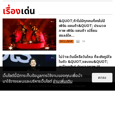
เรื่อง
เด่น
&QUOT;ถ้าไม่มีทุกคนก็คงไม่มี
เพิร์ธ-แซนต้า&QUOT; ประมวล
ภาพ เพิร์ธ-แซนต้า เปลี่ยน
ฮอลล์ให...
EXCLUSIVE
: 34
ไม่ว่าจะวันนี้หรือวันไหน ก็จะยังภูมิใจ
ในตัว &QUOT;แจบอม&QUOT;
เหมือนเดิม! ประมวลภาพ JA...
EXCLUSIVE
: 28
เว็บไซต์นี้มีการเก็บข้อมูลการใช้งานของคุณเพื่อนำ
เกี่ยวกับเรา
ติดต่อลงโฆษณา
ติดต่อเรา
ตกลง
มาใช้วางแผนและบริหารเว็บไซต์
อ่านเพิ่มเติม
© 2026
THAITICKETMAJOR
All Rights Reserved.
ประมวลภาพงาน “มีสติแล้วลูกพีช
PEACH AND ME PREMIERE
NIGHT” ปอนด์-ภูวินทร์ คลั่งรัก
หวา...
EXCLUSIVE
: 16