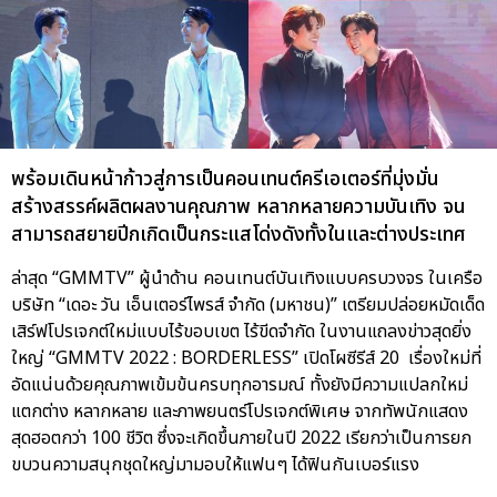
พร้อมเดินหน้าก้าวสู่การเป็นคอนเทนต์ครีเอเตอร์ที่มุ่งมั่น
สร้างสรรค์ผลิตผลงานคุณภาพ หลากหลายความบันเทิง จน
สามารถสยายปีกเกิดเป็นกระแสโด่งดังทั้งในและต่างประเทศ
ล่าสุด “GMMTV” ผู้นำด้าน คอนเทนต์บันเทิงแบบครบวงจร ในเครือ
บริษัท “เดอะ วัน เอ็นเตอร์ไพรส์ จำกัด (มหาชน)” เตรียมปล่อยหมัดเด็ด
เสิร์ฟโปรเจกต์ใหม่แบบไร้ขอบเขต ไร้ขีดจำกัด ในงานแถลงข่าวสุดยิ่ง
ใหญ่ “GMMTV 2022 : BORDERLESS” เปิดโผซีรีส์ 20 เรื่องใหม่ที่
อัดแน่นด้วยคุณภาพเข้มข้นครบทุกอารมณ์ ทั้งยังมีความแปลกใหม่
แตกต่าง หลากหลาย และภาพยนตร์โปรเจกต์พิเศษ จากทัพนักแสดง
สุดฮอตกว่า 100 ชีวิต ซึ่งจะเกิดขึ้นภายในปี 2022 เรียกว่าเป็นการยก
ขบวนความสนุกชุดใหญ่มามอบให้แฟนๆ ได้ฟินกันเบอร์แรง