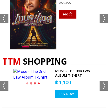
06/03/27
จองตั๋ว
TTM
SHOPPING
TON
MUSE - THE 2ND LAW
ALBUM T-SHIRT
฿
1,100
BUY NOW