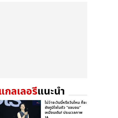
แกลเลอรี
แนะนำ
ไม่ว่าจะวันนี้หรือวันไหน ก็จะ
ยังภูมิใจในตัว "แจบอม"
เหมือนเดิม! ประมวลภาพ
JA...