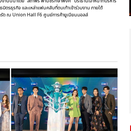
ซึ่งงานนี้นำโดย “สถาพร พานิชรักษาพงศ์” ประธานเจ้าหน้าที่บริหาร
ันธมิตรธุรกิจ และเหล่าแฟนคลับที่ตบเท้าเข้าร่วมงาน ภายใต้
รัด ณ Union Hall F6 ศูนย์การค้ายูเนียนมอลล์