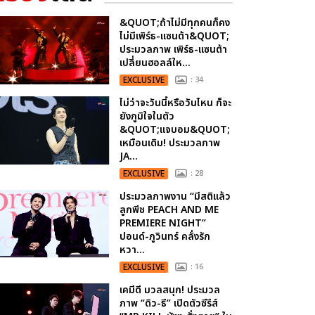
&QUOT;ถ้าไม่มีทุกคนก็คง
ไม่มีเพิร์ธ-แซนต้า&QUOT;
ประมวลภาพ เพิร์ธ-แซนต้า
เปลี่ยนฮอลล์ให...
EXCLUSIVE
: 34
ไม่ว่าจะวันนี้หรือวันไหน ก็จะ
ยังภูมิใจในตัว
&QUOT;แจบอม&QUOT;
เหมือนเดิม! ประมวลภาพ
JA...
EXCLUSIVE
: 28
ประมวลภาพงาน “มีสติแล้ว
ลูกพีช PEACH AND ME
PREMIERE NIGHT”
ปอนด์-ภูวินทร์ คลั่งรัก
หวา...
EXCLUSIVE
: 16
เคมีดี มวลสนุก! ประมวล
ภาพ “ดิว-ธี” เปิดตัวซีรีส์