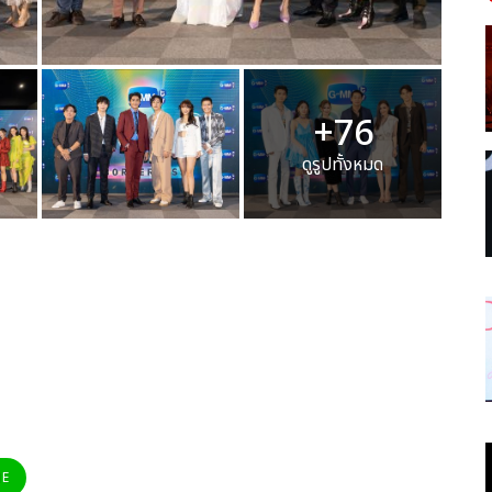
+76
ดูรูปทั้งหมด
NE