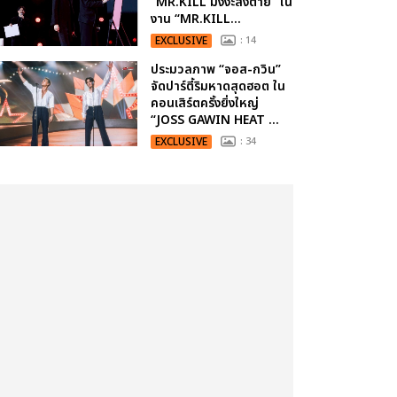
“MR.KILL มังงะสั่งตาย” ใน
งาน “MR.KILL...
EXCLUSIVE
: 14
ประมวลภาพ “จอส-กวิน”
จัดปาร์ตี้ริมหาดสุดฮอต ใน
คอนเสิร์ตครั้งยิ่งใหญ่
“JOSS GAWIN HEAT ...
EXCLUSIVE
: 34