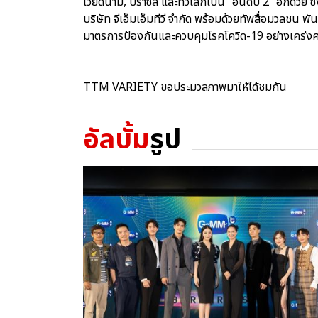
เวียดนาม, บราซิล และทั่วโลกเป็น “อันดับ 2” อีกด้วย 
บริษัท จีเอ็มเอ็มทีวี จำกัด พร้อมด้วยทัพสื่อมวลชน พ
มาตรการป้องกันและควบคุมโรคโควิด-19 อย่างเคร่งค
TTM VARIETY ขอประมวลภาพมาให้ได้ชมกัน
อัลบั้ม
รูป