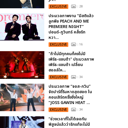
EXCLUSIVE
: 28
ประมวลภาพงาน “มีสติแล้ว
ลูกพีช PEACH AND ME
PREMIERE NIGHT”
ปอนด์-ภูวินทร์ คลั่งรัก
หวา...
EXCLUSIVE
: 16
"ถ้าไม่มีทุกคนก็คงไม่มี
เพิร์ธ-แซนต้า" ประมวลภาพ
เพิร์ธ-แซนต้า เปลี่ยน
ฮอลล์ให...
EXCLUSIVE
: 34
ประมวลภาพ “จอส-กวิน”
จัดปาร์ตี้ริมหาดสุดฮอต ใน
คอนเสิร์ตครั้งยิ่งใหญ่
“JOSS GAWIN HEAT ...
EXCLUSIVE
: 34
“ช่วงเวลาที่ไม่ได้เจอกัน
พิสูจน์แล้วว่ารักแท้จะไม่มี