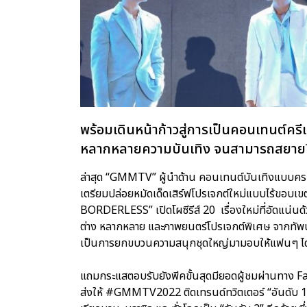
พร้อมเดินหน้าก้าวสู่การเป็นคอนเทนต์ครี
หลากหลายความบันเทิง จนสามารถสยายปีก
ล่าสุด “GMMTV” ผู้นำด้าน คอนเทนต์บันเทิงแบบครบว
เตรียมปล่อยหมัดเด็ดเสิร์ฟโปรเจกต์ใหม่แบบไร้ขอบเ
BORDERLESS” เปิดโผซีรีส์ 20 เรื่องใหม่ที่อัดแน่
ต่าง หลากหลาย และภาพยนตร์โปรเจกต์พิเศษ จากทัพนัก
เป็นการยกขบวนความสนุกชุดใหญ่มามอบให้แฟนๆ ได
แถมกระแสตอบรับยังพีคขั้นสุดมียอดผู้ชมผ่านทา
ส่งให้ #GMMTV2022 ติดเทรนด์ทวิตเตอร์ “อันดับ 1” ใ