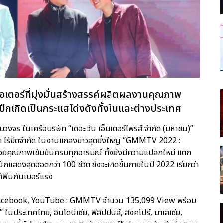
เอเตอร์ที่มุ่งมั่นสร้างสรรค์ผลิตผลงานคุณภาพ
เกิดเป็นกระแสโด่งดังทั้งในและต่างประเทศ
งจร ในเครือบริษัท “เดอะ วัน เอ็นเตอร์ไพรส์ จำกัด (มหาชน)”
ขต ไร้ขีดจำกัด ในงานแถลงข่าวสุดยิ่งใหญ่ “GMMTV 2022 :
นด้วยคุณภาพเข้มข้นครบทุกอารมณ์ ทั้งยังมีความแปลกใหม่ แตก
แสดงสุดฮอตกว่า 100 ชีวิต ซึ่งจะเกิดขึ้นภายในปี 2022 เรียกว่า
้ฟินกันเบอร์แรง
ง Facebook, YouTube : GMMTV จำนวน 135,099 View พร้อม
นประเทศไทย, อินโดนีเซีย, ฟิลิปปินส์, สิงคโปร์, มาเลเซีย,