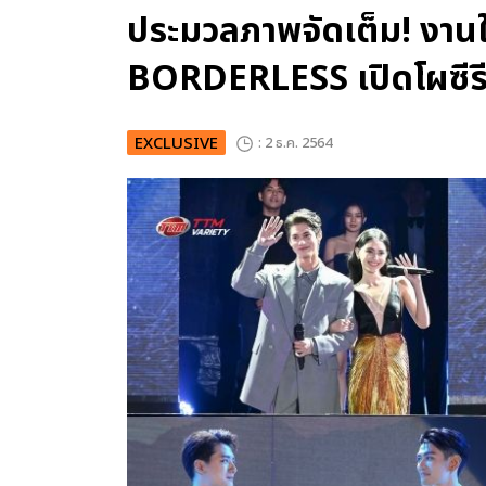
ประมวลภาพจัดเต็ม! งา
BORDERLESS เปิดโผซีรีส์
EXCLUSIVE
: 2 ธ.ค. 2564