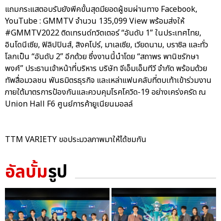
แถมกระแสตอบรับยังพีคขั้นสุดมียอดผู้ชมผ่านทาง Facebook,
YouTube : GMMTV จำนวน 135,099 View พร้อมส่งให้
#GMMTV2022 ติดเทรนด์ทวิตเตอร์ “อันดับ 1” ในประเทศไทย,
อินโดนีเซีย, ฟิลิปปินส์, สิงคโปร์, มาเลเซีย, เวียดนาม, บราซิล และทั่ว
โลกเป็น “อันดับ 2” อีกด้วย ซึ่งงานนี้นำโดย “สถาพร พานิชรักษา
พงศ์” ประธานเจ้าหน้าที่บริหาร บริษัท จีเอ็มเอ็มทีวี จำกัด พร้อมด้วย
ทัพสื่อมวลชน พันธมิตรธุรกิจ และเหล่าแฟนคลับที่ตบเท้าเข้าร่วมงาน
ภายใต้มาตรการป้องกันและควบคุมโรคโควิด-19 อย่างเคร่งครัด ณ
Union Hall F6 ศูนย์การค้ายูเนียนมอลล์
TTM VARIETY ขอประมวลภาพมาให้ได้ชมกัน
อัลบั้ม
รูป