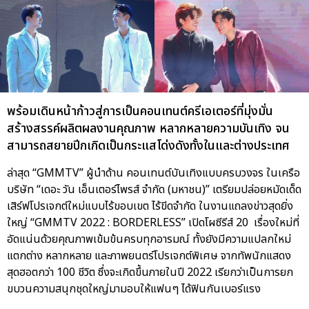
พร้อมเดินหน้าก้าวสู่การเป็นคอนเทนต์ครีเอเตอร์ที่มุ่งมั่น
สร้างสรรค์ผลิตผลงานคุณภาพ หลากหลายความบันเทิง จน
สามารถสยายปีกเกิดเป็นกระแสโด่งดังทั้งในและต่างประเทศ
ล่าสุด “GMMTV” ผู้นำด้าน คอนเทนต์บันเทิงแบบครบวงจร ในเครือ
บริษัท “เดอะ วัน เอ็นเตอร์ไพรส์ จำกัด (มหาชน)” เตรียมปล่อยหมัดเด็ด
เสิร์ฟโปรเจกต์ใหม่แบบไร้ขอบเขต ไร้ขีดจำกัด ในงานแถลงข่าวสุดยิ่ง
ใหญ่ “GMMTV 2022 : BORDERLESS” เปิดโผซีรีส์ 20 เรื่องใหม่ที่
อัดแน่นด้วยคุณภาพเข้มข้นครบทุกอารมณ์ ทั้งยังมีความแปลกใหม่
แตกต่าง หลากหลาย และภาพยนตร์โปรเจกต์พิเศษ จากทัพนักแสดง
สุดฮอตกว่า 100 ชีวิต ซึ่งจะเกิดขึ้นภายในปี 2022 เรียกว่าเป็นการยก
ขบวนความสนุกชุดใหญ่มามอบให้แฟนๆ ได้ฟินกันเบอร์แรง