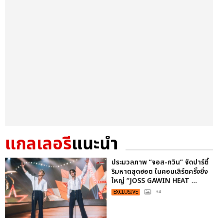
แกลเลอรี
แนะนำ
ประมวลภาพ “จอส-กวิน” จัดปาร์ตี้
ริมหาดสุดฮอต ในคอนเสิร์ตครั้งยิ่ง
ใหญ่ “JOSS GAWIN HEAT ...
EXCLUSIVE
: 34