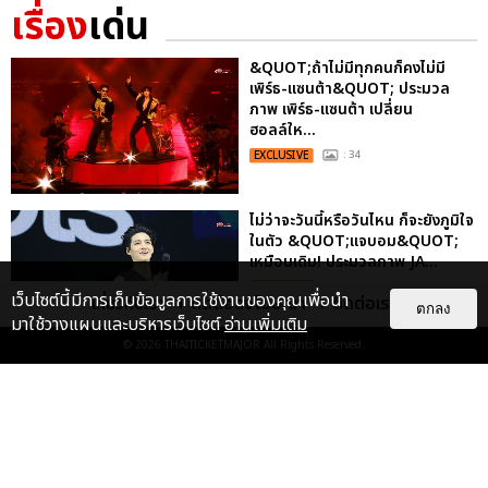
เรื่อง
เด่น
&QUOT;ถ้าไม่มีทุกคนก็คงไม่มี
เพิร์ธ-แซนต้า&QUOT; ประมวล
ภาพ เพิร์ธ-แซนต้า เปลี่ยน
ฮอลล์ให...
EXCLUSIVE
: 34
ไม่ว่าจะวันนี้หรือวันไหน ก็จะยังภูมิใจ
ในตัว &QUOT;แจบอม&QUOT;
เหมือนเดิม! ประมวลภาพ JA...
EXCLUSIVE
: 28
เว็บไซต์นี้มีการเก็บข้อมูลการใช้งานของคุณเพื่อนำ
เกี่ยวกับเรา
ติดต่อลงโฆษณา
ติดต่อเรา
ตกลง
มาใช้วางแผนและบริหารเว็บไซต์
อ่านเพิ่มเติม
© 2026
THAITICKETMAJOR
All Rights Reserved.
ประมวลภาพงาน “มีสติแล้วลูกพีช
PEACH AND ME PREMIERE
NIGHT” ปอนด์-ภูวินทร์ คลั่งรัก
หวา...
EXCLUSIVE
: 16