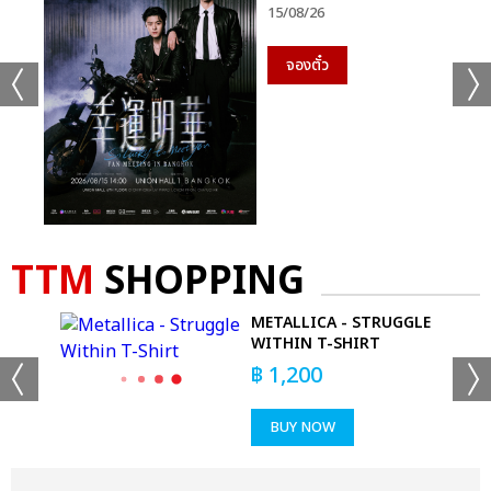
15/08/26
จองตั๋ว
TTM
SHOPPING
AP
METALLICA - STRUGGLE
WITHIN T-SHIRT
฿
1,200
BUY NOW