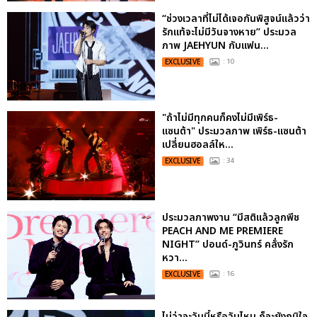
“ช่วงเวลาที่ไม่ได้เจอกันพิสูจน์แล้วว่า
รักแท้จะไม่มีวันจางหาย” ประมวล
ภาพ JAEHYUN กับแฟน...
EXCLUSIVE
: 10
"ถ้าไม่มีทุกคนก็คงไม่มีเพิร์ธ-
แซนต้า" ประมวลภาพ เพิร์ธ-แซนต้า
เปลี่ยนฮอลล์ให...
EXCLUSIVE
: 34
ประมวลภาพงาน “มีสติแล้วลูกพีช
PEACH AND ME PREMIERE
NIGHT” ปอนด์-ภูวินทร์ คลั่งรัก
หวา...
EXCLUSIVE
: 16
ไม่ว่าจะวันนี้หรือวันไหน ก็จะยังภูมิใจ