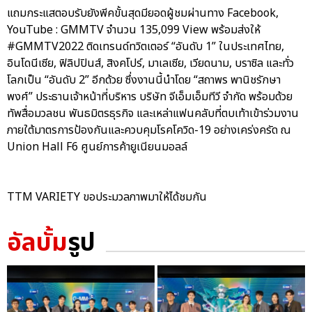
แถมกระแสตอบรับยังพีคขั้นสุดมียอดผู้ชมผ่านทาง Facebook,
YouTube : GMMTV จำนวน 135,099 View พร้อมส่งให้
#GMMTV2022 ติดเทรนด์ทวิตเตอร์ “อันดับ 1” ในประเทศไทย,
อินโดนีเซีย, ฟิลิปปินส์, สิงคโปร์, มาเลเซีย, เวียดนาม, บราซิล และทั่ว
โลกเป็น “อันดับ 2” อีกด้วย ซึ่งงานนี้นำโดย “สถาพร พานิชรักษา
พงศ์” ประธานเจ้าหน้าที่บริหาร บริษัท จีเอ็มเอ็มทีวี จำกัด พร้อมด้วย
ทัพสื่อมวลชน พันธมิตรธุรกิจ และเหล่าแฟนคลับที่ตบเท้าเข้าร่วมงาน
ภายใต้มาตรการป้องกันและควบคุมโรคโควิด-19 อย่างเคร่งครัด ณ
Union Hall F6 ศูนย์การค้ายูเนียนมอลล์
TTM VARIETY ขอประมวลภาพมาให้ได้ชมกัน
อัลบั้ม
รูป