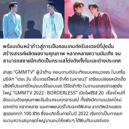
พร้อมเดินหน้าก้าวสู่การเป็นคอนเทนต์ครีเอเตอร์ที่มุ่งมั่น
สร้างสรรค์ผลิตผลงานคุณภาพ หลากหลายความบันเทิง จน
สามารถสยายปีกเกิดเป็นกระแสโด่งดังทั้งในและต่างประเทศ
ล่าสุด “GMMTV” ผู้นำด้าน คอนเทนต์บันเทิงแบบครบวงจร ในเครือ
บริษัท “เดอะ วัน เอ็นเตอร์ไพรส์ จำกัด (มหาชน)” เตรียมปล่อยหมัดเด็ด
เสิร์ฟโปรเจกต์ใหม่แบบไร้ขอบเขต ไร้ขีดจำกัด ในงานแถลงข่าวสุดยิ่ง
ใหญ่ “GMMTV 2022 : BORDERLESS” เปิดโผซีรีส์ 20 เรื่องใหม่ที่
อัดแน่นด้วยคุณภาพเข้มข้นครบทุกอารมณ์ ทั้งยังมีความแปลกใหม่
แตกต่าง หลากหลาย และภาพยนตร์โปรเจกต์พิเศษ จากทัพนักแสดง
สุดฮอตกว่า 100 ชีวิต ซึ่งจะเกิดขึ้นภายในปี 2022 เรียกว่าเป็นการยก
ขบวนความสนุกชุดใหญ่มามอบให้แฟนๆ ได้ฟินกันเบอร์แรง