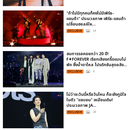
"ถ้าไม่มีทุกคนก็คงไม่มีเพิร์ธ-
แซนต้า" ประมวลภาพ เพิร์ธ-แซนต้า
เปลี่ยนฮอลล์ให...
EXCLUSIVE
: 34
สมการรอคอยกว่า 20 ปี!
F✦FOREVER เรียกเสียงกรี๊ดแบบไม่
พัก ซึ้งน้ำตาไหล โปรดักชันสุดอลัง...
EXCLUSIVE
: 6
ไม่ว่าจะวันนี้หรือวันไหน ก็จะยังภูมิใจ
ในตัว "แจบอม" เหมือนเดิม!
ประมวลภาพ JA...
EXCLUSIVE
: 28