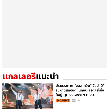
แกลเลอรี
แนะนำ
ประมวลภาพ “จอส-กวิน” จัดปาร์ตี้
ริมหาดสุดฮอต ในคอนเสิร์ตครั้งยิ่ง
ใหญ่ “JOSS GAWIN HEAT ...
EXCLUSIVE
: 34