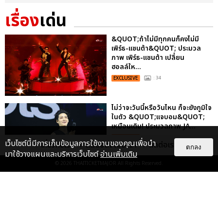
เรื่อง
เด่น
&QUOT;ถ้าไม่มีทุกคนก็คงไม่มี
เพิร์ธ-แซนต้า&QUOT; ประมวล
ภาพ เพิร์ธ-แซนต้า เปลี่ยน
ฮอลล์ให...
EXCLUSIVE
: 34
ไม่ว่าจะวันนี้หรือวันไหน ก็จะยังภูมิใจ
ในตัว &QUOT;แจบอม&QUOT;
เหมือนเดิม! ประมวลภาพ JA...
EXCLUSIVE
: 28
เว็บไซต์นี้มีการเก็บข้อมูลการใช้งานของคุณเพื่อนำ
เกี่ยวกับเรา
ติดต่อลงโฆษณา
ติดต่อเรา
ตกลง
มาใช้วางแผนและบริหารเว็บไซต์
อ่านเพิ่มเติม
© 2026
THAITICKETMAJOR
All Rights Reserved.
ประมวลภาพงาน “มีสติแล้วลูกพีช
PEACH AND ME PREMIERE
NIGHT” ปอนด์-ภูวินทร์ คลั่งรัก
หวา...
EXCLUSIVE
: 16