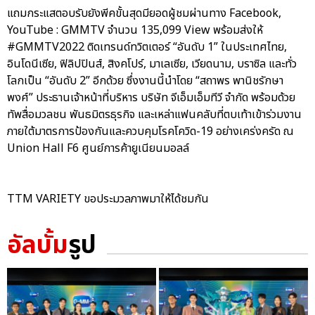
แถมกระแสตอบรับยังพีคขั้นสุดมียอดผู้ชมผ่านทาง Facebook,
YouTube : GMMTV จำนวน 135,099 View พร้อมส่งให้
#GMMTV2022 ติดเทรนด์ทวิตเตอร์ “อันดับ 1” ในประเทศไทย,
อินโดนีเซีย, ฟิลิปปินส์, สิงคโปร์, มาเลเซีย, เวียดนาม, บราซิล และทั่ว
โลกเป็น “อันดับ 2” อีกด้วย ซึ่งงานนี้นำโดย “สถาพร พานิชรักษา
พงศ์” ประธานเจ้าหน้าที่บริหาร บริษัท จีเอ็มเอ็มทีวี จำกัด พร้อมด้วย
ทัพสื่อมวลชน พันธมิตรธุรกิจ และเหล่าแฟนคลับที่ตบเท้าเข้าร่วมงาน
ภายใต้มาตรการป้องกันและควบคุมโรคโควิด-19 อย่างเคร่งครัด ณ
Union Hall F6 ศูนย์การค้ายูเนียนมอลล์
TTM VARIETY ขอประมวลภาพมาให้ได้ชมกัน
อัลบั้ม
รูป