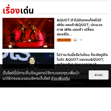
เรื่อง
เด่น
&QUOT;ถ้าไม่มีทุกคนก็คงไม่มี
เพิร์ธ-แซนต้า&QUOT; ประมวล
ภาพ เพิร์ธ-แซนต้า เปลี่ยน
ฮอลล์ให...
EXCLUSIVE
: 34
ไม่ว่าจะวันนี้หรือวันไหน ก็จะยังภูมิใจ
ในตัว &QUOT;แจบอม&QUOT;
เหมือนเดิม! ประมวลภาพ JA...
EXCLUSIVE
: 28
เว็บไซต์นี้มีการเก็บข้อมูลการใช้งานของคุณเพื่อนำ
เกี่ยวกับเรา
ติดต่อลงโฆษณา
ติดต่อเรา
ตกลง
มาใช้วางแผนและบริหารเว็บไซต์
อ่านเพิ่มเติม
© 2026
THAITICKETMAJOR
All Rights Reserved.
ประมวลภาพงาน “มีสติแล้วลูกพีช
PEACH AND ME PREMIERE
NIGHT” ปอนด์-ภูวินทร์ คลั่งรัก
หวา...
EXCLUSIVE
: 16