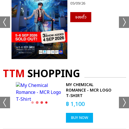
05/09/26
จองตั๋ว
TTM
SHOPPING
E
MY CHEMICAL
RT
ROMANCE - MCR LOGO
T-SHIRT
฿
1,100
BUY NOW