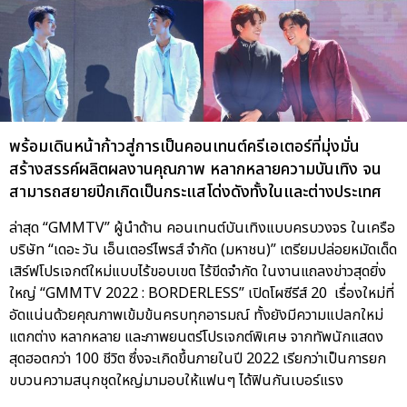
พร้อมเดินหน้าก้าวสู่การเป็นคอนเทนต์ครีเอเตอร์ที่มุ่งมั่น
สร้างสรรค์ผลิตผลงานคุณภาพ หลากหลายความบันเทิง จน
สามารถสยายปีกเกิดเป็นกระแสโด่งดังทั้งในและต่างประเทศ
ล่าสุด “GMMTV” ผู้นำด้าน คอนเทนต์บันเทิงแบบครบวงจร ในเครือ
บริษัท “เดอะ วัน เอ็นเตอร์ไพรส์ จำกัด (มหาชน)” เตรียมปล่อยหมัดเด็ด
เสิร์ฟโปรเจกต์ใหม่แบบไร้ขอบเขต ไร้ขีดจำกัด ในงานแถลงข่าวสุดยิ่ง
ใหญ่ “GMMTV 2022 : BORDERLESS” เปิดโผซีรีส์ 20 เรื่องใหม่ที่
อัดแน่นด้วยคุณภาพเข้มข้นครบทุกอารมณ์ ทั้งยังมีความแปลกใหม่
แตกต่าง หลากหลาย และภาพยนตร์โปรเจกต์พิเศษ จากทัพนักแสดง
สุดฮอตกว่า 100 ชีวิต ซึ่งจะเกิดขึ้นภายในปี 2022 เรียกว่าเป็นการยก
ขบวนความสนุกชุดใหญ่มามอบให้แฟนๆ ได้ฟินกันเบอร์แรง