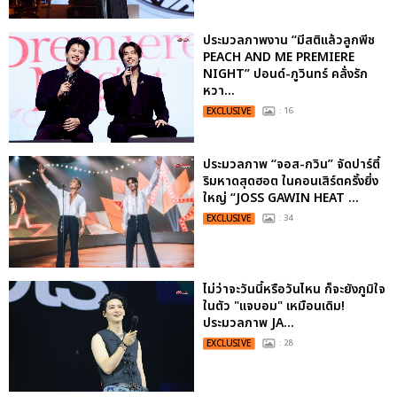
ประมวลภาพงาน “มีสติแล้วลูกพีช
PEACH AND ME PREMIERE
NIGHT” ปอนด์-ภูวินทร์ คลั่งรัก
หวา...
EXCLUSIVE
: 16
ประมวลภาพ “จอส-กวิน” จัดปาร์ตี้
ริมหาดสุดฮอต ในคอนเสิร์ตครั้งยิ่ง
ใหญ่ “JOSS GAWIN HEAT ...
EXCLUSIVE
: 34
ไม่ว่าจะวันนี้หรือวันไหน ก็จะยังภูมิใจ
ในตัว "แจบอม" เหมือนเดิม!
ประมวลภาพ JA...
EXCLUSIVE
: 28