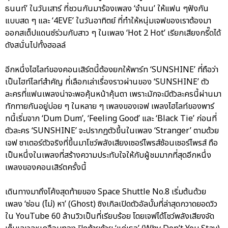
ธนนท์’ ในวันเสาร์ ที่ชวนกันมาร้องเพลง ‘จำนน’ ให้แฟน ๆฟังกัน
แบบสด ๆ และ ‘4EVE’ ในวันอาทิตย์ ที่ทำให้หนุ่มเจฟของเราต้องมา
ออกสเต็ปแดนซ์ร่วมกับสาว ๆ ในเพลง ‘Hot 2 Hot’ เรียกเสียงกรี๊ดได้
ดังสนั่นไปทั้งฮอลล์
อีกหนึ่งไฮไลท์ของคอนเสิร์ตนี้ต้องยกให้พาร์ท ‘SUNSHINE’ ที่ถือว่า
เป็นไฮท์ไลท์สำคัญ ที่เลือกเล่าเรื่องราวผ่านของ ‘SUNSHINE’ ตัว
ละครที่แฟนเพลงน่าจะพอคุ้นหน้าคุ้นตา เพราะมักจะมีตัวละครนี้ผ่านมา
ทักทายกันอยู่บ่อย ๆ ในหลาย ๆ เพลงของเจฟ เพลงไฮไลท์ของพาร์
ทนี้เริ่มจาก ‘Dum Dum’, ‘Feeling Good’ และ ‘Black Tie’ ก่อนที่
ตัวละคร ‘SUNSHINE’ จะปรากฏตัวขึ้นในเพลง ‘Stranger’ ตามด้วย
เจฟ ซาเตอร์ตัวจริงที่ขึ้นมาโชว์พลังเสียงเซอร์ไพรส์ซ้อนเซอร์ไพรส์ ถือ
เป็นหนึ่งในเพลงที่สร้างความประทับใจให้กับผู้ชมมากที่สุดอีกหนึ่ง
เพลงของคอนเสิร์ตครั้งนี้
เดินทางมาถึงโค้งสุดท้ายของ Space Shuttle No.8 เริ่มต้นด้วย
เพลง ‘ซ่อน (ไม่) หา’ (Ghost) ซิงเกิลเปิดตัวอัลบั้มที่ล่าสุดกวาดยอดวิว
ใน YouTube 60 ล้านวิวเป็นที่เรียบร้อย โดยเจฟได้โชว์พลังเสียงจัด