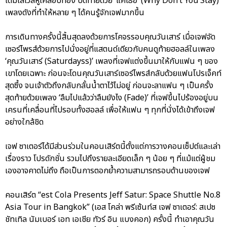
เต็มเลเวลหูเคลือบทอง ปิดท้ายด้วย ‘แค่เธอ’ (Why Don’t You Stay)
เพลงดังที่ทำให้หลาย ๆ ได้คนรู้จักเจฟมากขึ้น
การเดินทางครั้งนี้สิ้นสุดลงด้วยการโคจรรอบคุณวันเสาร์ เมื่อเจฟจัด
เซอร์ไพรส์ด้วยการไปนั่งอยู่ที่แสตนด์เดียวกับคนดูท้ายฮอลล์ในเพลง
‘คุณวันเสาร์ (Saturdayss)’ เพลงที่เจฟแต่งขึ้นมาให้กับแฟน ๆ ของ
เขาโดยเฉพาะ ก่อนจะโดนคุณวันเสาร์เซอร์ไพรส์กลับด้วยแฟนโปรเจ็คท์
สุดซึ้ง จนเจ้าตัวถึงกลับกลั้นน้ำตาไว้ไม่อยู่ ก่อนจะลาแฟน ๆ เป็นครั้ง
สุดท้ายด้วยเพลง ‘ลืมไปแล้วว่าลืมยังไง (Fade)’ ที่เจฟขึ้นไปร้องอยู่บน
เครนที่เคลื่อนที่ไปรอบทั้งฮอลล์ เพื่อให้แฟน ๆ ทุกที่นั่งได้เข้าถึงเจฟ
อย่างใกล้ชิด
เจฟ ซาเตอร์ได้มีส่วนร่วมในคอนเสิร์ตนี้ตั้งแต่การวางคอนเซ็ปต์และเล่า
เรื่องราว โปรดักชั่น รวมไปถึงรายละเอียดเล็ก ๆ น้อย ๆ ที่แม้แต่ผู้ชม
เองอาจคาดไม่ถึง ถือเป็นการตอกย้ำความสามารถรอบด้านของเจฟ
คอนเสิร์ต “est Cola Presents Jeff Satur: Space Shuttle No.8
Asia Tour in Bangkok” (เอส โคล่า พรีเซ้นท์ส เจฟ ซาเตอร์: สเปซ
ชัทเทิล นัมเบอร์ เอท เอเชีย ทัวร์ อิน แบงคอก) ครั้งนี้ ทำเอาคุณวัน