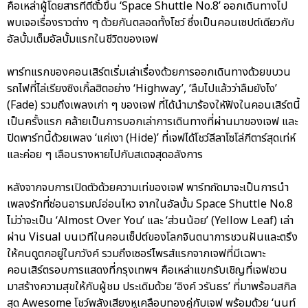
คือเหล่าผู้โดยสารที่ตีตั๋วขึ้น ‘Space Shuttle No.8’ ออกเดินทางไป
พบเจอเรื่องราวต่าง ๆ ด้วยกันตลอดทั้งโชว์ ซึ่งเป็นคอนเซปต์เดียวกับ
อัลบั้มเต็มอัลบั้มแรกในชีวิตของเจฟ
พาร์ทแรกของคอนเสิร์ตเริ่มเล่าเรื่องด้วยการออกเดินทางด้วยขบวน
รถไฟที่ไล่เรียงซิงเกิ้ลฮิตอย่าง ‘Highway’, ‘ลืมไปแล้วว่าลืมยังไง’
(Fade) รวมถึงเพลงเก่า ๆ ของเจฟ ที่ได้นำมาร้องใหัฟังในคอนเสิร์ตนี้
เป็นครั้งแรก คล้ายเป็นการบอกเล่าการเดินทางที่ผ่านมาของเจฟ และ
ปิดพาร์ทนี้ด้วยเพลง ‘แค่เงา (Hide)’ ที่เจฟได้โชว์ลีลาโซโล่กีตาร์สุดเท่ห์
และค่อย ๆ เลือนรางหายไปกับสเตจสุดอลังการ
หลังจากจบการเปิดตัวด้วยความเท่ของเจฟ พาร์ทถัดมาจะเป็นการนำ
เพลงรักที่ซ่อนอารมณ์อ่อนไหว จากในอัลบั้ม Space Shuttle No.8
ไม่ว่าจะเป็น ‘Almost Over You’ และ ‘ส่วนน้อย’ (Yellow Leaf) เล่า
ผ่าน Visual บนเวทีในคอนเซ็ปต์ของโลกจินตนาการชวนฝันและตรึง
ให้คนดูตกอยู่ในภวังค์ รวมถึงเซอร์ไพรส์แรกจากเจฟที่มีเฉพาะ
คอนเสิร์ตรอบการแสดงที่กรุงเทพฯ คือเหล่าแขกรับเชิญที่เจฟชวน
มาสร้างความสุขให้กับผู้ชม ประเดิมด้วย ‘อิงค์ วรันธร’ ที่มาพร้อมสกิล
สุด Awesome โชว์พลังเสียงหูเคลือบทองคู่กับเจฟ พร้อมด้วย ‘นนท์