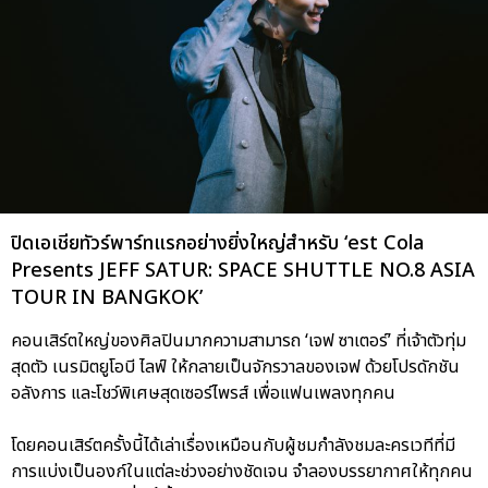
ปิดเอเชียทัวร์พาร์ทแรกอย่างยิ่งใหญ่สำหรับ ‘est Cola
Presents JEFF SATUR: SPACE SHUTTLE NO.8 ASIA
TOUR IN BANGKOK’
คอนเสิร์ตใหญ่ของศิลปินมากความสามารถ ‘เจฟ ซาเตอร์’ ที่เจ้าตัวทุ่ม
สุดตัว เนรมิตยูโอบี ไลฟ์ ให้กลายเป็นจักรวาลของเจฟ ด้วยโปรดักชัน
อลังการ และโชว์พิเศษสุดเซอร์ไพรส์ เพื่อแฟนเพลงทุกคน
โดยคอนเสิร์ตครั้งนี้ได้เล่าเรื่องเหมือนกับผู้ชมกำลังชมละครเวทีที่มี
การแบ่งเป็นองก์ในแต่ละช่วงอย่างชัดเจน จำลองบรรยากาศให้ทุกคน