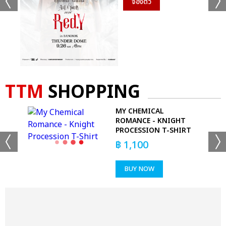
จองตั๋ว
TTM
SHOPPING
-
MY CHEMICAL
ROMANCE - KNIGHT
PROCESSION T-SHIRT
฿
1,100
BUY NOW