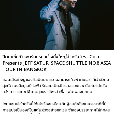
ปิดเอเชียทัวร์พาร์ทแรกอย่างยิ่งใหญ่สำหรับ ‘est Cola
Presents JEFF SATUR: SPACE SHUTTLE NO.8 ASIA
TOUR IN BANGKOK’
คอนเสิร์ตใหญ่ของศิลปินมากความสามารถ ‘เจฟ ซาเตอร์’ ที่เจ้าตัวทุ่ม
สุดตัว เนรมิตยูโอบี ไลฟ์ ให้กลายเป็นจักรวาลของเจฟ ด้วยโปรดักชัน
อลังการ และโชว์พิเศษสุดเซอร์ไพรส์ เพื่อแฟนเพลงทุกคน
โดยคอนเสิร์ตครั้งนี้ได้เล่าเรื่องเหมือนกับผู้ชมกำลังชมละครเวทีที่มี
การแบ่งเป็นองก์ในแต่ละช่วงอย่างชัดเจน จำลองบรรยากาศให้ทุกคน