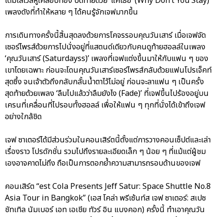
เต็มเลเวลหูเคลือบทอง ปิดท้ายด้วย ‘แค่เธอ’ (Why Don’t You Stay)
เพลงดังที่ทำให้หลาย ๆ ได้คนรู้จักเจฟมากขึ้น
การเดินทางครั้งนี้สิ้นสุดลงด้วยการโคจรรอบคุณวันเสาร์ เมื่อเจฟจัด
เซอร์ไพรส์ด้วยการไปนั่งอยู่ที่แสตนด์เดียวกับคนดูท้ายฮอลล์ในเพลง
‘คุณวันเสาร์ (Saturdayss)’ เพลงที่เจฟแต่งขึ้นมาให้กับแฟน ๆ ของ
เขาโดยเฉพาะ ก่อนจะโดนคุณวันเสาร์เซอร์ไพรส์กลับด้วยแฟนโปรเจ็คท์
สุดซึ้ง จนเจ้าตัวถึงกลับกลั้นน้ำตาไว้ไม่อยู่ ก่อนจะลาแฟน ๆ เป็นครั้ง
สุดท้ายด้วยเพลง ‘ลืมไปแล้วว่าลืมยังไง (Fade)’ ที่เจฟขึ้นไปร้องอยู่บน
เครนที่เคลื่อนที่ไปรอบทั้งฮอลล์ เพื่อให้แฟน ๆ ทุกที่นั่งได้เข้าถึงเจฟ
อย่างใกล้ชิด
เจฟ ซาเตอร์ได้มีส่วนร่วมในคอนเสิร์ตนี้ตั้งแต่การวางคอนเซ็ปต์และเล่า
เรื่องราว โปรดักชั่น รวมไปถึงรายละเอียดเล็ก ๆ น้อย ๆ ที่แม้แต่ผู้ชม
เองอาจคาดไม่ถึง ถือเป็นการตอกย้ำความสามารถรอบด้านของเจฟ
คอนเสิร์ต “est Cola Presents Jeff Satur: Space Shuttle No.8
Asia Tour in Bangkok” (เอส โคล่า พรีเซ้นท์ส เจฟ ซาเตอร์: สเปซ
ชัทเทิล นัมเบอร์ เอท เอเชีย ทัวร์ อิน แบงคอก) ครั้งนี้ ทำเอาคุณวัน