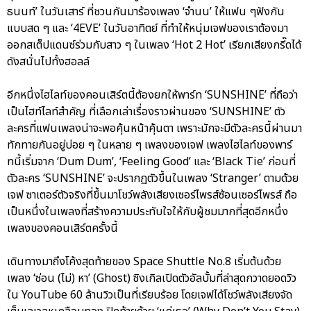
ธนนท์’ ในวันเสาร์ ที่ชวนกันมาร้องเพลง ‘จำนน’ ให้แฟน ๆฟังกัน
แบบสด ๆ และ ‘4EVE’ ในวันอาทิตย์ ที่ทำให้หนุ่มเจฟของเราต้องมา
ออกสเต็ปแดนซ์ร่วมกับสาว ๆ ในเพลง ‘Hot 2 Hot’ เรียกเสียงกรี๊ดได้
ดังสนั่นไปทั้งฮอลล์
อีกหนึ่งไฮไลท์ของคอนเสิร์ตนี้ต้องยกให้พาร์ท ‘SUNSHINE’ ที่ถือว่า
เป็นไฮท์ไลท์สำคัญ ที่เลือกเล่าเรื่องราวผ่านของ ‘SUNSHINE’ ตัว
ละครที่แฟนเพลงน่าจะพอคุ้นหน้าคุ้นตา เพราะมักจะมีตัวละครนี้ผ่านมา
ทักทายกันอยู่บ่อย ๆ ในหลาย ๆ เพลงของเจฟ เพลงไฮไลท์ของพาร์
ทนี้เริ่มจาก ‘Dum Dum’, ‘Feeling Good’ และ ‘Black Tie’ ก่อนที่
ตัวละคร ‘SUNSHINE’ จะปรากฏตัวขึ้นในเพลง ‘Stranger’ ตามด้วย
เจฟ ซาเตอร์ตัวจริงที่ขึ้นมาโชว์พลังเสียงเซอร์ไพรส์ซ้อนเซอร์ไพรส์ ถือ
เป็นหนึ่งในเพลงที่สร้างความประทับใจให้กับผู้ชมมากที่สุดอีกหนึ่ง
เพลงของคอนเสิร์ตครั้งนี้
เดินทางมาถึงโค้งสุดท้ายของ Space Shuttle No.8 เริ่มต้นด้วย
เพลง ‘ซ่อน (ไม่) หา’ (Ghost) ซิงเกิลเปิดตัวอัลบั้มที่ล่าสุดกวาดยอดวิว
ใน YouTube 60 ล้านวิวเป็นที่เรียบร้อย โดยเจฟได้โชว์พลังเสียงจัด