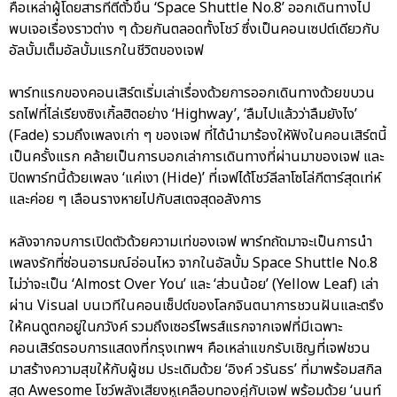
คือเหล่าผู้โดยสารที่ตีตั๋วขึ้น ‘Space Shuttle No.8’ ออกเดินทางไป
พบเจอเรื่องราวต่าง ๆ ด้วยกันตลอดทั้งโชว์ ซึ่งเป็นคอนเซปต์เดียวกับ
อัลบั้มเต็มอัลบั้มแรกในชีวิตของเจฟ
พาร์ทแรกของคอนเสิร์ตเริ่มเล่าเรื่องด้วยการออกเดินทางด้วยขบวน
รถไฟที่ไล่เรียงซิงเกิ้ลฮิตอย่าง ‘Highway’, ‘ลืมไปแล้วว่าลืมยังไง’
(Fade) รวมถึงเพลงเก่า ๆ ของเจฟ ที่ได้นำมาร้องใหัฟังในคอนเสิร์ตนี้
เป็นครั้งแรก คล้ายเป็นการบอกเล่าการเดินทางที่ผ่านมาของเจฟ และ
ปิดพาร์ทนี้ด้วยเพลง ‘แค่เงา (Hide)’ ที่เจฟได้โชว์ลีลาโซโล่กีตาร์สุดเท่ห์
และค่อย ๆ เลือนรางหายไปกับสเตจสุดอลังการ
หลังจากจบการเปิดตัวด้วยความเท่ของเจฟ พาร์ทถัดมาจะเป็นการนำ
เพลงรักที่ซ่อนอารมณ์อ่อนไหว จากในอัลบั้ม Space Shuttle No.8
ไม่ว่าจะเป็น ‘Almost Over You’ และ ‘ส่วนน้อย’ (Yellow Leaf) เล่า
ผ่าน Visual บนเวทีในคอนเซ็ปต์ของโลกจินตนาการชวนฝันและตรึง
ให้คนดูตกอยู่ในภวังค์ รวมถึงเซอร์ไพรส์แรกจากเจฟที่มีเฉพาะ
คอนเสิร์ตรอบการแสดงที่กรุงเทพฯ คือเหล่าแขกรับเชิญที่เจฟชวน
มาสร้างความสุขให้กับผู้ชม ประเดิมด้วย ‘อิงค์ วรันธร’ ที่มาพร้อมสกิล
สุด Awesome โชว์พลังเสียงหูเคลือบทองคู่กับเจฟ พร้อมด้วย ‘นนท์