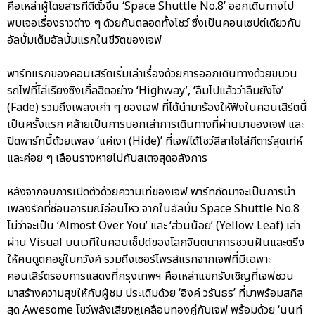
คือเหล่าผู้โดยสารที่ตีตั๋วขึ้น ‘Space Shuttle No.8’ ออกเดินทางไป
พบเจอเรื่องราวต่าง ๆ ด้วยกันตลอดทั้งโชว์ ซึ่งเป็นคอนเซปต์เดียวกับ
อัลบั้มเต็มอัลบั้มแรกในชีวิตของเจฟ
พาร์ทแรกของคอนเสิร์ตเริ่มเล่าเรื่องด้วยการออกเดินทางด้วยขบวน
รถไฟที่ไล่เรียงซิงเกิ้ลฮิตอย่าง ‘Highway’, ‘ลืมไปแล้วว่าลืมยังไง’
(Fade) รวมถึงเพลงเก่า ๆ ของเจฟ ที่ได้นำมาร้องใหัฟังในคอนเสิร์ตนี้
เป็นครั้งแรก คล้ายเป็นการบอกเล่าการเดินทางที่ผ่านมาของเจฟ และ
ปิดพาร์ทนี้ด้วยเพลง ‘แค่เงา (Hide)’ ที่เจฟได้โชว์ลีลาโซโล่กีตาร์สุดเท่ห์
และค่อย ๆ เลือนรางหายไปกับสเตจสุดอลังการ
หลังจากจบการเปิดตัวด้วยความเท่ของเจฟ พาร์ทถัดมาจะเป็นการนำ
เพลงรักที่ซ่อนอารมณ์อ่อนไหว จากในอัลบั้ม Space Shuttle No.8
ไม่ว่าจะเป็น ‘Almost Over You’ และ ‘ส่วนน้อย’ (Yellow Leaf) เล่า
ผ่าน Visual บนเวทีในคอนเซ็ปต์ของโลกจินตนาการชวนฝันและตรึง
ให้คนดูตกอยู่ในภวังค์ รวมถึงเซอร์ไพรส์แรกจากเจฟที่มีเฉพาะ
คอนเสิร์ตรอบการแสดงที่กรุงเทพฯ คือเหล่าแขกรับเชิญที่เจฟชวน
มาสร้างความสุขให้กับผู้ชม ประเดิมด้วย ‘อิงค์ วรันธร’ ที่มาพร้อมสกิล
สุด Awesome โชว์พลังเสียงหูเคลือบทองคู่กับเจฟ พร้อมด้วย ‘นนท์