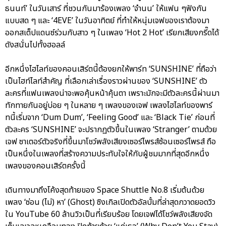
ธนนท์’ ในวันเสาร์ ที่ชวนกันมาร้องเพลง ‘จำนน’ ให้แฟน ๆฟังกัน
แบบสด ๆ และ ‘4EVE’ ในวันอาทิตย์ ที่ทำให้หนุ่มเจฟของเราต้องมา
ออกสเต็ปแดนซ์ร่วมกับสาว ๆ ในเพลง ‘Hot 2 Hot’ เรียกเสียงกรี๊ดได้
ดังสนั่นไปทั้งฮอลล์
อีกหนึ่งไฮไลท์ของคอนเสิร์ตนี้ต้องยกให้พาร์ท ‘SUNSHINE’ ที่ถือว่า
เป็นไฮท์ไลท์สำคัญ ที่เลือกเล่าเรื่องราวผ่านของ ‘SUNSHINE’ ตัว
ละครที่แฟนเพลงน่าจะพอคุ้นหน้าคุ้นตา เพราะมักจะมีตัวละครนี้ผ่านมา
ทักทายกันอยู่บ่อย ๆ ในหลาย ๆ เพลงของเจฟ เพลงไฮไลท์ของพาร์
ทนี้เริ่มจาก ‘Dum Dum’, ‘Feeling Good’ และ ‘Black Tie’ ก่อนที่
ตัวละคร ‘SUNSHINE’ จะปรากฏตัวขึ้นในเพลง ‘Stranger’ ตามด้วย
เจฟ ซาเตอร์ตัวจริงที่ขึ้นมาโชว์พลังเสียงเซอร์ไพรส์ซ้อนเซอร์ไพรส์ ถือ
เป็นหนึ่งในเพลงที่สร้างความประทับใจให้กับผู้ชมมากที่สุดอีกหนึ่ง
เพลงของคอนเสิร์ตครั้งนี้
เดินทางมาถึงโค้งสุดท้ายของ Space Shuttle No.8 เริ่มต้นด้วย
เพลง ‘ซ่อน (ไม่) หา’ (Ghost) ซิงเกิลเปิดตัวอัลบั้มที่ล่าสุดกวาดยอดวิว
ใน YouTube 60 ล้านวิวเป็นที่เรียบร้อย โดยเจฟได้โชว์พลังเสียงจัด