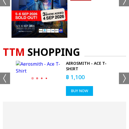
TTM
SHOPPING
 -
AEROSMITH - ACE T-
RT
SHIRT
฿
1,100
BUY NOW