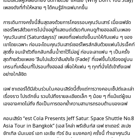
เต็มเลเวลหูเคลือบทอง ปิดท้ายด้วย ‘แค่เธอ’ (Why Don’t You Stay)
เพลงดังที่ทำให้หลาย ๆ ได้คนรู้จักเจฟมากขึ้น
การเดินทางครั้งนี้สิ้นสุดลงด้วยการโคจรรอบคุณวันเสาร์ เมื่อเจฟจัด
เซอร์ไพรส์ด้วยการไปนั่งอยู่ที่แสตนด์เดียวกับคนดูท้ายฮอลล์ในเพลง
‘คุณวันเสาร์ (Saturdayss)’ เพลงที่เจฟแต่งขึ้นมาให้กับแฟน ๆ ของ
เขาโดยเฉพาะ ก่อนจะโดนคุณวันเสาร์เซอร์ไพรส์กลับด้วยแฟนโปรเจ็คท์
สุดซึ้ง จนเจ้าตัวถึงกลับกลั้นน้ำตาไว้ไม่อยู่ ก่อนจะลาแฟน ๆ เป็นครั้ง
สุดท้ายด้วยเพลง ‘ลืมไปแล้วว่าลืมยังไง (Fade)’ ที่เจฟขึ้นไปร้องอยู่บน
เครนที่เคลื่อนที่ไปรอบทั้งฮอลล์ เพื่อให้แฟน ๆ ทุกที่นั่งได้เข้าถึงเจฟ
อย่างใกล้ชิด
เจฟ ซาเตอร์ได้มีส่วนร่วมในคอนเสิร์ตนี้ตั้งแต่การวางคอนเซ็ปต์และเล่า
เรื่องราว โปรดักชั่น รวมไปถึงรายละเอียดเล็ก ๆ น้อย ๆ ที่แม้แต่ผู้ชม
เองอาจคาดไม่ถึง ถือเป็นการตอกย้ำความสามารถรอบด้านของเจฟ
คอนเสิร์ต “est Cola Presents Jeff Satur: Space Shuttle No.8
Asia Tour in Bangkok” (เอส โคล่า พรีเซ้นท์ส เจฟ ซาเตอร์: สเปซ
ชัทเทิล นัมเบอร์ เอท เอเชีย ทัวร์ อิน แบงคอก) ครั้งนี้ ทำเอาคุณวัน