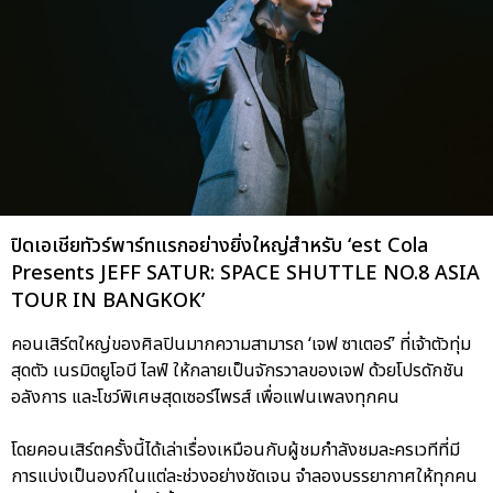
ปิดเอเชียทัวร์พาร์ทแรกอย่างยิ่งใหญ่สำหรับ ‘est Cola
Presents JEFF SATUR: SPACE SHUTTLE NO.8 ASIA
TOUR IN BANGKOK’
คอนเสิร์ตใหญ่ของศิลปินมากความสามารถ ‘เจฟ ซาเตอร์’ ที่เจ้าตัวทุ่ม
สุดตัว เนรมิตยูโอบี ไลฟ์ ให้กลายเป็นจักรวาลของเจฟ ด้วยโปรดักชัน
อลังการ และโชว์พิเศษสุดเซอร์ไพรส์ เพื่อแฟนเพลงทุกคน
โดยคอนเสิร์ตครั้งนี้ได้เล่าเรื่องเหมือนกับผู้ชมกำลังชมละครเวทีที่มี
การแบ่งเป็นองก์ในแต่ละช่วงอย่างชัดเจน จำลองบรรยากาศให้ทุกคน