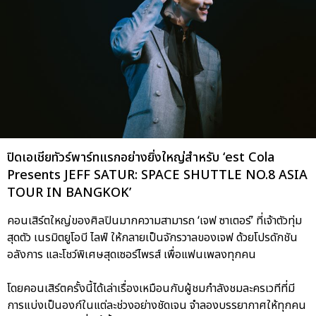
ปิดเอเชียทัวร์พาร์ทแรกอย่างยิ่งใหญ่สำหรับ ‘est Cola
Presents JEFF SATUR: SPACE SHUTTLE NO.8 ASIA
TOUR IN BANGKOK’
คอนเสิร์ตใหญ่ของศิลปินมากความสามารถ ‘เจฟ ซาเตอร์’ ที่เจ้าตัวทุ่ม
สุดตัว เนรมิตยูโอบี ไลฟ์ ให้กลายเป็นจักรวาลของเจฟ ด้วยโปรดักชัน
อลังการ และโชว์พิเศษสุดเซอร์ไพรส์ เพื่อแฟนเพลงทุกคน
โดยคอนเสิร์ตครั้งนี้ได้เล่าเรื่องเหมือนกับผู้ชมกำลังชมละครเวทีที่มี
การแบ่งเป็นองก์ในแต่ละช่วงอย่างชัดเจน จำลองบรรยากาศให้ทุกคน