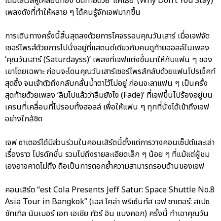
เต็มเลเวลหูเคลือบทอง ปิดท้ายด้วย ‘แค่เธอ’ (Why Don’t You Stay)
เพลงดังที่ทำให้หลาย ๆ ได้คนรู้จักเจฟมากขึ้น
การเดินทางครั้งนี้สิ้นสุดลงด้วยการโคจรรอบคุณวันเสาร์ เมื่อเจฟจัด
เซอร์ไพรส์ด้วยการไปนั่งอยู่ที่แสตนด์เดียวกับคนดูท้ายฮอลล์ในเพลง
‘คุณวันเสาร์ (Saturdayss)’ เพลงที่เจฟแต่งขึ้นมาให้กับแฟน ๆ ของ
เขาโดยเฉพาะ ก่อนจะโดนคุณวันเสาร์เซอร์ไพรส์กลับด้วยแฟนโปรเจ็คท์
สุดซึ้ง จนเจ้าตัวถึงกลับกลั้นน้ำตาไว้ไม่อยู่ ก่อนจะลาแฟน ๆ เป็นครั้ง
สุดท้ายด้วยเพลง ‘ลืมไปแล้วว่าลืมยังไง (Fade)’ ที่เจฟขึ้นไปร้องอยู่บน
เครนที่เคลื่อนที่ไปรอบทั้งฮอลล์ เพื่อให้แฟน ๆ ทุกที่นั่งได้เข้าถึงเจฟ
อย่างใกล้ชิด
เจฟ ซาเตอร์ได้มีส่วนร่วมในคอนเสิร์ตนี้ตั้งแต่การวางคอนเซ็ปต์และเล่า
เรื่องราว โปรดักชั่น รวมไปถึงรายละเอียดเล็ก ๆ น้อย ๆ ที่แม้แต่ผู้ชม
เองอาจคาดไม่ถึง ถือเป็นการตอกย้ำความสามารถรอบด้านของเจฟ
คอนเสิร์ต “est Cola Presents Jeff Satur: Space Shuttle No.8
Asia Tour in Bangkok” (เอส โคล่า พรีเซ้นท์ส เจฟ ซาเตอร์: สเปซ
ชัทเทิล นัมเบอร์ เอท เอเชีย ทัวร์ อิน แบงคอก) ครั้งนี้ ทำเอาคุณวัน