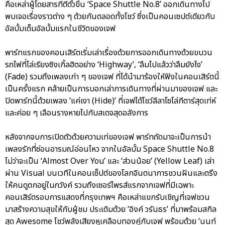
คือเหล่าผู้โดยสารที่ตีตั๋วขึ้น ‘Space Shuttle No.8’ ออกเดินทางไป
พบเจอเรื่องราวต่าง ๆ ด้วยกันตลอดทั้งโชว์ ซึ่งเป็นคอนเซปต์เดียวกับ
อัลบั้มเต็มอัลบั้มแรกในชีวิตของเจฟ
พาร์ทแรกของคอนเสิร์ตเริ่มเล่าเรื่องด้วยการออกเดินทางด้วยขบวน
รถไฟที่ไล่เรียงซิงเกิ้ลฮิตอย่าง ‘Highway’, ‘ลืมไปแล้วว่าลืมยังไง’
(Fade) รวมถึงเพลงเก่า ๆ ของเจฟ ที่ได้นำมาร้องใหัฟังในคอนเสิร์ตนี้
เป็นครั้งแรก คล้ายเป็นการบอกเล่าการเดินทางที่ผ่านมาของเจฟ และ
ปิดพาร์ทนี้ด้วยเพลง ‘แค่เงา (Hide)’ ที่เจฟได้โชว์ลีลาโซโล่กีตาร์สุดเท่ห์
และค่อย ๆ เลือนรางหายไปกับสเตจสุดอลังการ
หลังจากจบการเปิดตัวด้วยความเท่ของเจฟ พาร์ทถัดมาจะเป็นการนำ
เพลงรักที่ซ่อนอารมณ์อ่อนไหว จากในอัลบั้ม Space Shuttle No.8
ไม่ว่าจะเป็น ‘Almost Over You’ และ ‘ส่วนน้อย’ (Yellow Leaf) เล่า
ผ่าน Visual บนเวทีในคอนเซ็ปต์ของโลกจินตนาการชวนฝันและตรึง
ให้คนดูตกอยู่ในภวังค์ รวมถึงเซอร์ไพรส์แรกจากเจฟที่มีเฉพาะ
คอนเสิร์ตรอบการแสดงที่กรุงเทพฯ คือเหล่าแขกรับเชิญที่เจฟชวน
มาสร้างความสุขให้กับผู้ชม ประเดิมด้วย ‘อิงค์ วรันธร’ ที่มาพร้อมสกิล
สุด Awesome โชว์พลังเสียงหูเคลือบทองคู่กับเจฟ พร้อมด้วย ‘นนท์