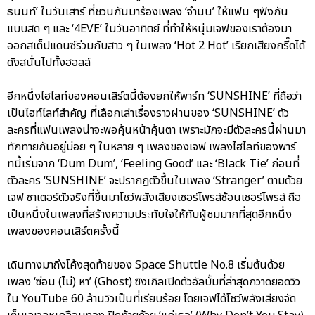
ธนนท์’ ในวันเสาร์ ที่ชวนกันมาร้องเพลง ‘จำนน’ ให้แฟน ๆฟังกัน
แบบสด ๆ และ ‘4EVE’ ในวันอาทิตย์ ที่ทำให้หนุ่มเจฟของเราต้องมา
ออกสเต็ปแดนซ์ร่วมกับสาว ๆ ในเพลง ‘Hot 2 Hot’ เรียกเสียงกรี๊ดได้
ดังสนั่นไปทั้งฮอลล์
อีกหนึ่งไฮไลท์ของคอนเสิร์ตนี้ต้องยกให้พาร์ท ‘SUNSHINE’ ที่ถือว่า
เป็นไฮท์ไลท์สำคัญ ที่เลือกเล่าเรื่องราวผ่านของ ‘SUNSHINE’ ตัว
ละครที่แฟนเพลงน่าจะพอคุ้นหน้าคุ้นตา เพราะมักจะมีตัวละครนี้ผ่านมา
ทักทายกันอยู่บ่อย ๆ ในหลาย ๆ เพลงของเจฟ เพลงไฮไลท์ของพาร์
ทนี้เริ่มจาก ‘Dum Dum’, ‘Feeling Good’ และ ‘Black Tie’ ก่อนที่
ตัวละคร ‘SUNSHINE’ จะปรากฏตัวขึ้นในเพลง ‘Stranger’ ตามด้วย
เจฟ ซาเตอร์ตัวจริงที่ขึ้นมาโชว์พลังเสียงเซอร์ไพรส์ซ้อนเซอร์ไพรส์ ถือ
เป็นหนึ่งในเพลงที่สร้างความประทับใจให้กับผู้ชมมากที่สุดอีกหนึ่ง
เพลงของคอนเสิร์ตครั้งนี้
เดินทางมาถึงโค้งสุดท้ายของ Space Shuttle No.8 เริ่มต้นด้วย
เพลง ‘ซ่อน (ไม่) หา’ (Ghost) ซิงเกิลเปิดตัวอัลบั้มที่ล่าสุดกวาดยอดวิว
ใน YouTube 60 ล้านวิวเป็นที่เรียบร้อย โดยเจฟได้โชว์พลังเสียงจัด