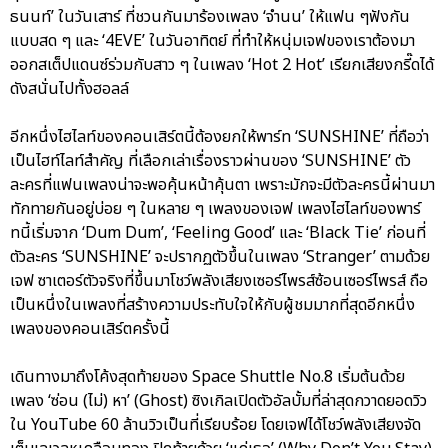
ธนนท์’ ในวันเสาร์ ที่ชวนกันมาร้องเพลง ‘จำนน’ ให้แฟน ๆฟังกัน
แบบสด ๆ และ ‘4EVE’ ในวันอาทิตย์ ที่ทำให้หนุ่มเจฟของเราต้องมา
ออกสเต็ปแดนซ์ร่วมกับสาว ๆ ในเพลง ‘Hot 2 Hot’ เรียกเสียงกรี๊ดได้
ดังสนั่นไปทั้งฮอลล์
อีกหนึ่งไฮไลท์ของคอนเสิร์ตนี้ต้องยกให้พาร์ท ‘SUNSHINE’ ที่ถือว่า
เป็นไฮท์ไลท์สำคัญ ที่เลือกเล่าเรื่องราวผ่านของ ‘SUNSHINE’ ตัว
ละครที่แฟนเพลงน่าจะพอคุ้นหน้าคุ้นตา เพราะมักจะมีตัวละครนี้ผ่านมา
ทักทายกันอยู่บ่อย ๆ ในหลาย ๆ เพลงของเจฟ เพลงไฮไลท์ของพาร์
ทนี้เริ่มจาก ‘Dum Dum’, ‘Feeling Good’ และ ‘Black Tie’ ก่อนที่
ตัวละคร ‘SUNSHINE’ จะปรากฏตัวขึ้นในเพลง ‘Stranger’ ตามด้วย
เจฟ ซาเตอร์ตัวจริงที่ขึ้นมาโชว์พลังเสียงเซอร์ไพรส์ซ้อนเซอร์ไพรส์ ถือ
เป็นหนึ่งในเพลงที่สร้างความประทับใจให้กับผู้ชมมากที่สุดอีกหนึ่ง
เพลงของคอนเสิร์ตครั้งนี้
เดินทางมาถึงโค้งสุดท้ายของ Space Shuttle No.8 เริ่มต้นด้วย
เพลง ‘ซ่อน (ไม่) หา’ (Ghost) ซิงเกิลเปิดตัวอัลบั้มที่ล่าสุดกวาดยอดวิว
ใน YouTube 60 ล้านวิวเป็นที่เรียบร้อย โดยเจฟได้โชว์พลังเสียงจัด