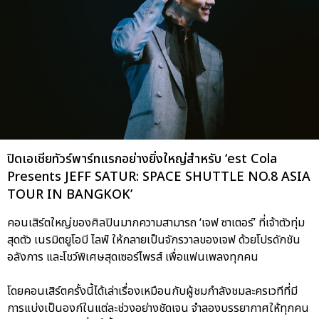
ปิดเอเชียทัวร์พาร์ทแรกอย่างยิ่งใหญ่สำหรับ ‘est Cola
Presents JEFF SATUR: SPACE SHUTTLE NO.8 ASIA
TOUR IN BANGKOK’
คอนเสิร์ตใหญ่ของศิลปินมากความสามารถ ‘เจฟ ซาเตอร์’ ที่เจ้าตัวทุ่ม
สุดตัว เนรมิตยูโอบี ไลฟ์ ให้กลายเป็นจักรวาลของเจฟ ด้วยโปรดักชัน
อลังการ และโชว์พิเศษสุดเซอร์ไพรส์ เพื่อแฟนเพลงทุกคน
โดยคอนเสิร์ตครั้งนี้ได้เล่าเรื่องเหมือนกับผู้ชมกำลังชมละครเวทีที่มี
การแบ่งเป็นองก์ในแต่ละช่วงอย่างชัดเจน จำลองบรรยากาศให้ทุกคน