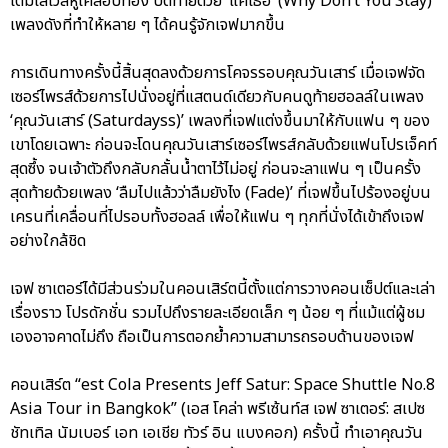
เต็มเลเวลหูเคลือบทอง ปิดท้ายด้วย ‘แค่เธอ’ (Why Don’t You Stay)
เพลงดังที่ทำให้หลาย ๆ ได้คนรู้จักเจฟมากขึ้น
การเดินทางครั้งนี้สิ้นสุดลงด้วยการโคจรรอบคุณวันเสาร์ เมื่อเจฟจัด
เซอร์ไพรส์ด้วยการไปนั่งอยู่ที่แสตนด์เดียวกับคนดูท้ายฮอลล์ในเพลง
‘คุณวันเสาร์ (Saturdayss)’ เพลงที่เจฟแต่งขึ้นมาให้กับแฟน ๆ ของ
เขาโดยเฉพาะ ก่อนจะโดนคุณวันเสาร์เซอร์ไพรส์กลับด้วยแฟนโปรเจ็คท์
สุดซึ้ง จนเจ้าตัวถึงกลับกลั้นน้ำตาไว้ไม่อยู่ ก่อนจะลาแฟน ๆ เป็นครั้ง
สุดท้ายด้วยเพลง ‘ลืมไปแล้วว่าลืมยังไง (Fade)’ ที่เจฟขึ้นไปร้องอยู่บน
เครนที่เคลื่อนที่ไปรอบทั้งฮอลล์ เพื่อให้แฟน ๆ ทุกที่นั่งได้เข้าถึงเจฟ
อย่างใกล้ชิด
เจฟ ซาเตอร์ได้มีส่วนร่วมในคอนเสิร์ตนี้ตั้งแต่การวางคอนเซ็ปต์และเล่า
เรื่องราว โปรดักชั่น รวมไปถึงรายละเอียดเล็ก ๆ น้อย ๆ ที่แม้แต่ผู้ชม
เองอาจคาดไม่ถึง ถือเป็นการตอกย้ำความสามารถรอบด้านของเจฟ
คอนเสิร์ต “est Cola Presents Jeff Satur: Space Shuttle No.8
Asia Tour in Bangkok” (เอส โคล่า พรีเซ้นท์ส เจฟ ซาเตอร์: สเปซ
ชัทเทิล นัมเบอร์ เอท เอเชีย ทัวร์ อิน แบงคอก) ครั้งนี้ ทำเอาคุณวัน