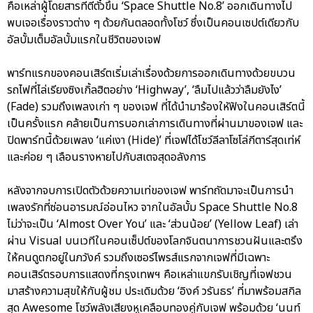
คือเหล่าผู้โดยสารที่ตีตั๋วขึ้น ‘Space Shuttle No.8’ ออกเดินทางไป
พบเจอเรื่องราวต่าง ๆ ด้วยกันตลอดทั้งโชว์ ซึ่งเป็นคอนเซปต์เดียวกับ
อัลบั้มเต็มอัลบั้มแรกในชีวิตของเจฟ
พาร์ทแรกของคอนเสิร์ตเริ่มเล่าเรื่องด้วยการออกเดินทางด้วยขบวน
รถไฟที่ไล่เรียงซิงเกิ้ลฮิตอย่าง ‘Highway’, ‘ลืมไปแล้วว่าลืมยังไง’
(Fade) รวมถึงเพลงเก่า ๆ ของเจฟ ที่ได้นำมาร้องใหัฟังในคอนเสิร์ตนี้
เป็นครั้งแรก คล้ายเป็นการบอกเล่าการเดินทางที่ผ่านมาของเจฟ และ
ปิดพาร์ทนี้ด้วยเพลง ‘แค่เงา (Hide)’ ที่เจฟได้โชว์ลีลาโซโล่กีตาร์สุดเท่ห์
และค่อย ๆ เลือนรางหายไปกับสเตจสุดอลังการ
หลังจากจบการเปิดตัวด้วยความเท่ของเจฟ พาร์ทถัดมาจะเป็นการนำ
เพลงรักที่ซ่อนอารมณ์อ่อนไหว จากในอัลบั้ม Space Shuttle No.8
ไม่ว่าจะเป็น ‘Almost Over You’ และ ‘ส่วนน้อย’ (Yellow Leaf) เล่า
ผ่าน Visual บนเวทีในคอนเซ็ปต์ของโลกจินตนาการชวนฝันและตรึง
ให้คนดูตกอยู่ในภวังค์ รวมถึงเซอร์ไพรส์แรกจากเจฟที่มีเฉพาะ
คอนเสิร์ตรอบการแสดงที่กรุงเทพฯ คือเหล่าแขกรับเชิญที่เจฟชวน
มาสร้างความสุขให้กับผู้ชม ประเดิมด้วย ‘อิงค์ วรันธร’ ที่มาพร้อมสกิล
สุด Awesome โชว์พลังเสียงหูเคลือบทองคู่กับเจฟ พร้อมด้วย ‘นนท์