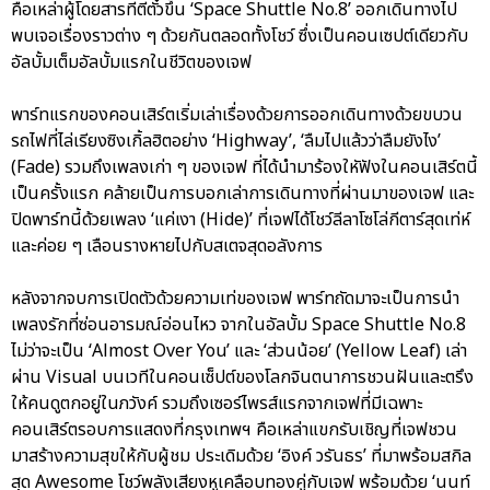
คือเหล่าผู้โดยสารที่ตีตั๋วขึ้น ‘Space Shuttle No.8’ ออกเดินทางไป
พบเจอเรื่องราวต่าง ๆ ด้วยกันตลอดทั้งโชว์ ซึ่งเป็นคอนเซปต์เดียวกับ
อัลบั้มเต็มอัลบั้มแรกในชีวิตของเจฟ
พาร์ทแรกของคอนเสิร์ตเริ่มเล่าเรื่องด้วยการออกเดินทางด้วยขบวน
รถไฟที่ไล่เรียงซิงเกิ้ลฮิตอย่าง ‘Highway’, ‘ลืมไปแล้วว่าลืมยังไง’
(Fade) รวมถึงเพลงเก่า ๆ ของเจฟ ที่ได้นำมาร้องใหัฟังในคอนเสิร์ตนี้
เป็นครั้งแรก คล้ายเป็นการบอกเล่าการเดินทางที่ผ่านมาของเจฟ และ
ปิดพาร์ทนี้ด้วยเพลง ‘แค่เงา (Hide)’ ที่เจฟได้โชว์ลีลาโซโล่กีตาร์สุดเท่ห์
และค่อย ๆ เลือนรางหายไปกับสเตจสุดอลังการ
หลังจากจบการเปิดตัวด้วยความเท่ของเจฟ พาร์ทถัดมาจะเป็นการนำ
เพลงรักที่ซ่อนอารมณ์อ่อนไหว จากในอัลบั้ม Space Shuttle No.8
ไม่ว่าจะเป็น ‘Almost Over You’ และ ‘ส่วนน้อย’ (Yellow Leaf) เล่า
ผ่าน Visual บนเวทีในคอนเซ็ปต์ของโลกจินตนาการชวนฝันและตรึง
ให้คนดูตกอยู่ในภวังค์ รวมถึงเซอร์ไพรส์แรกจากเจฟที่มีเฉพาะ
คอนเสิร์ตรอบการแสดงที่กรุงเทพฯ คือเหล่าแขกรับเชิญที่เจฟชวน
มาสร้างความสุขให้กับผู้ชม ประเดิมด้วย ‘อิงค์ วรันธร’ ที่มาพร้อมสกิล
สุด Awesome โชว์พลังเสียงหูเคลือบทองคู่กับเจฟ พร้อมด้วย ‘นนท์