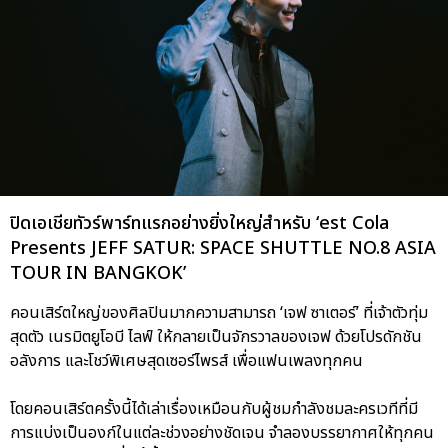
ปิดเอเชียทัวร์พาร์ทแรกอย่างยิ่งใหญ่สำหรับ ‘est Cola
Presents JEFF SATUR: SPACE SHUTTLE NO.8 ASIA
TOUR IN BANGKOK’
คอนเสิร์ตใหญ่ของศิลปินมากความสามารถ ‘เจฟ ซาเตอร์’ ที่เจ้าตัวทุ่ม
สุดตัว เนรมิตยูโอบี ไลฟ์ ให้กลายเป็นจักรวาลของเจฟ ด้วยโปรดักชัน
อลังการ และโชว์พิเศษสุดเซอร์ไพรส์ เพื่อแฟนเพลงทุกคน
โดยคอนเสิร์ตครั้งนี้ได้เล่าเรื่องเหมือนกับผู้ชมกำลังชมละครเวทีที่มี
การแบ่งเป็นองก์ในแต่ละช่วงอย่างชัดเจน จำลองบรรยากาศให้ทุกคน