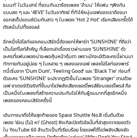
ธนนท์’ ในวันเสาร์ ที่ชวนกันมาร้องเพลง ‘จำนน’ ให้แฟน ๆฟังกัน
แบบสด ๆ และ ‘4EVE’ ในวันอาทิตย์ ที่ทำให้หนุ่มเจฟของเราต้องมา
ออกสเต็ปแดนซ์ร่วมกับสาว ๆ ในเพลง ‘Hot 2 Hot’ เรียกเสียงกรี๊ดได้
ดังสนั่นไปทั้งฮอลล์
อีกหนึ่งไฮไลท์ของคอนเสิร์ตนี้ต้องยกให้พาร์ท ‘SUNSHINE’ ที่ถือว่า
เป็นไฮท์ไลท์สำคัญ ที่เลือกเล่าเรื่องราวผ่านของ ‘SUNSHINE’ ตัว
ละครที่แฟนเพลงน่าจะพอคุ้นหน้าคุ้นตา เพราะมักจะมีตัวละครนี้ผ่านมา
ทักทายกันอยู่บ่อย ๆ ในหลาย ๆ เพลงของเจฟ เพลงไฮไลท์ของพาร์
ทนี้เริ่มจาก ‘Dum Dum’, ‘Feeling Good’ และ ‘Black Tie’ ก่อนที่
ตัวละคร ‘SUNSHINE’ จะปรากฏตัวขึ้นในเพลง ‘Stranger’ ตามด้วย
เจฟ ซาเตอร์ตัวจริงที่ขึ้นมาโชว์พลังเสียงเซอร์ไพรส์ซ้อนเซอร์ไพรส์ ถือ
เป็นหนึ่งในเพลงที่สร้างความประทับใจให้กับผู้ชมมากที่สุดอีกหนึ่ง
เพลงของคอนเสิร์ตครั้งนี้
เดินทางมาถึงโค้งสุดท้ายของ Space Shuttle No.8 เริ่มต้นด้วย
เพลง ‘ซ่อน (ไม่) หา’ (Ghost) ซิงเกิลเปิดตัวอัลบั้มที่ล่าสุดกวาดยอดวิว
ใน YouTube 60 ล้านวิวเป็นที่เรียบร้อย โดยเจฟได้โชว์พลังเสียงจัด