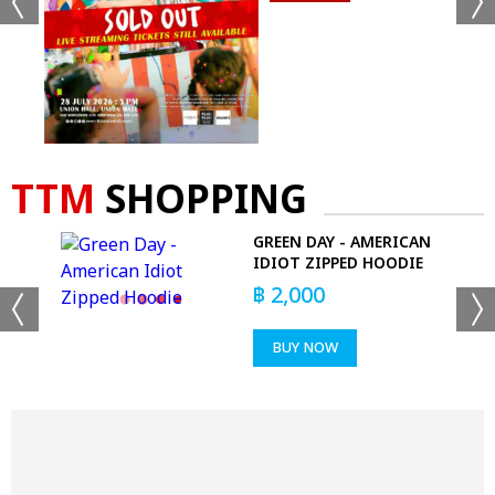
TTM
SHOPPING
GREEN DAY - AMERICAN
G
IDIOT ZIPPED HOODIE
฿
2,000
BUY NOW