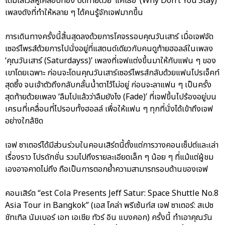
เต็มเลเวลหูเคลือบทอง ปิดท้ายด้วย ‘แค่เธอ’ (Why Don’t You Stay)
เพลงดังที่ทำให้หลาย ๆ ได้คนรู้จักเจฟมากขึ้น
การเดินทางครั้งนี้สิ้นสุดลงด้วยการโคจรรอบคุณวันเสาร์ เมื่อเจฟจัด
เซอร์ไพรส์ด้วยการไปนั่งอยู่ที่แสตนด์เดียวกับคนดูท้ายฮอลล์ในเพลง
‘คุณวันเสาร์ (Saturdayss)’ เพลงที่เจฟแต่งขึ้นมาให้กับแฟน ๆ ของ
เขาโดยเฉพาะ ก่อนจะโดนคุณวันเสาร์เซอร์ไพรส์กลับด้วยแฟนโปรเจ็คท์
สุดซึ้ง จนเจ้าตัวถึงกลับกลั้นน้ำตาไว้ไม่อยู่ ก่อนจะลาแฟน ๆ เป็นครั้ง
สุดท้ายด้วยเพลง ‘ลืมไปแล้วว่าลืมยังไง (Fade)’ ที่เจฟขึ้นไปร้องอยู่บน
เครนที่เคลื่อนที่ไปรอบทั้งฮอลล์ เพื่อให้แฟน ๆ ทุกที่นั่งได้เข้าถึงเจฟ
อย่างใกล้ชิด
เจฟ ซาเตอร์ได้มีส่วนร่วมในคอนเสิร์ตนี้ตั้งแต่การวางคอนเซ็ปต์และเล่า
เรื่องราว โปรดักชั่น รวมไปถึงรายละเอียดเล็ก ๆ น้อย ๆ ที่แม้แต่ผู้ชม
เองอาจคาดไม่ถึง ถือเป็นการตอกย้ำความสามารถรอบด้านของเจฟ
คอนเสิร์ต “est Cola Presents Jeff Satur: Space Shuttle No.8
Asia Tour in Bangkok” (เอส โคล่า พรีเซ้นท์ส เจฟ ซาเตอร์: สเปซ
ชัทเทิล นัมเบอร์ เอท เอเชีย ทัวร์ อิน แบงคอก) ครั้งนี้ ทำเอาคุณวัน