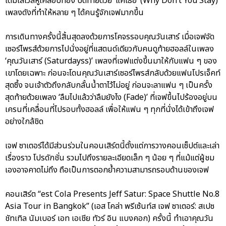
เต็มเลเวลหูเคลือบทอง ปิดท้ายด้วย ‘แค่เธอ’ (Why Don’t You Stay)
เพลงดังที่ทำให้หลาย ๆ ได้คนรู้จักเจฟมากขึ้น
การเดินทางครั้งนี้สิ้นสุดลงด้วยการโคจรรอบคุณวันเสาร์ เมื่อเจฟจัด
เซอร์ไพรส์ด้วยการไปนั่งอยู่ที่แสตนด์เดียวกับคนดูท้ายฮอลล์ในเพลง
‘คุณวันเสาร์ (Saturdayss)’ เพลงที่เจฟแต่งขึ้นมาให้กับแฟน ๆ ของ
เขาโดยเฉพาะ ก่อนจะโดนคุณวันเสาร์เซอร์ไพรส์กลับด้วยแฟนโปรเจ็คท์
สุดซึ้ง จนเจ้าตัวถึงกลับกลั้นน้ำตาไว้ไม่อยู่ ก่อนจะลาแฟน ๆ เป็นครั้ง
สุดท้ายด้วยเพลง ‘ลืมไปแล้วว่าลืมยังไง (Fade)’ ที่เจฟขึ้นไปร้องอยู่บน
เครนที่เคลื่อนที่ไปรอบทั้งฮอลล์ เพื่อให้แฟน ๆ ทุกที่นั่งได้เข้าถึงเจฟ
อย่างใกล้ชิด
เจฟ ซาเตอร์ได้มีส่วนร่วมในคอนเสิร์ตนี้ตั้งแต่การวางคอนเซ็ปต์และเล่า
เรื่องราว โปรดักชั่น รวมไปถึงรายละเอียดเล็ก ๆ น้อย ๆ ที่แม้แต่ผู้ชม
เองอาจคาดไม่ถึง ถือเป็นการตอกย้ำความสามารถรอบด้านของเจฟ
คอนเสิร์ต “est Cola Presents Jeff Satur: Space Shuttle No.8
Asia Tour in Bangkok” (เอส โคล่า พรีเซ้นท์ส เจฟ ซาเตอร์: สเปซ
ชัทเทิล นัมเบอร์ เอท เอเชีย ทัวร์ อิน แบงคอก) ครั้งนี้ ทำเอาคุณวัน