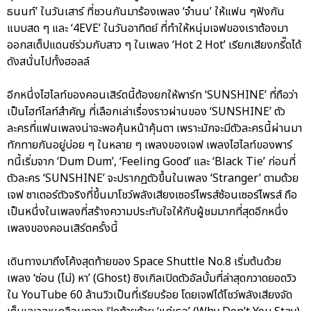
ธนนท์’ ในวันเสาร์ ที่ชวนกันมาร้องเพลง ‘จำนน’ ให้แฟน ๆฟังกัน
แบบสด ๆ และ ‘4EVE’ ในวันอาทิตย์ ที่ทำให้หนุ่มเจฟของเราต้องมา
ออกสเต็ปแดนซ์ร่วมกับสาว ๆ ในเพลง ‘Hot 2 Hot’ เรียกเสียงกรี๊ดได้
ดังสนั่นไปทั้งฮอลล์
อีกหนึ่งไฮไลท์ของคอนเสิร์ตนี้ต้องยกให้พาร์ท ‘SUNSHINE’ ที่ถือว่า
เป็นไฮท์ไลท์สำคัญ ที่เลือกเล่าเรื่องราวผ่านของ ‘SUNSHINE’ ตัว
ละครที่แฟนเพลงน่าจะพอคุ้นหน้าคุ้นตา เพราะมักจะมีตัวละครนี้ผ่านมา
ทักทายกันอยู่บ่อย ๆ ในหลาย ๆ เพลงของเจฟ เพลงไฮไลท์ของพาร์
ทนี้เริ่มจาก ‘Dum Dum’, ‘Feeling Good’ และ ‘Black Tie’ ก่อนที่
ตัวละคร ‘SUNSHINE’ จะปรากฏตัวขึ้นในเพลง ‘Stranger’ ตามด้วย
เจฟ ซาเตอร์ตัวจริงที่ขึ้นมาโชว์พลังเสียงเซอร์ไพรส์ซ้อนเซอร์ไพรส์ ถือ
เป็นหนึ่งในเพลงที่สร้างความประทับใจให้กับผู้ชมมากที่สุดอีกหนึ่ง
เพลงของคอนเสิร์ตครั้งนี้
เดินทางมาถึงโค้งสุดท้ายของ Space Shuttle No.8 เริ่มต้นด้วย
เพลง ‘ซ่อน (ไม่) หา’ (Ghost) ซิงเกิลเปิดตัวอัลบั้มที่ล่าสุดกวาดยอดวิว
ใน YouTube 60 ล้านวิวเป็นที่เรียบร้อย โดยเจฟได้โชว์พลังเสียงจัด