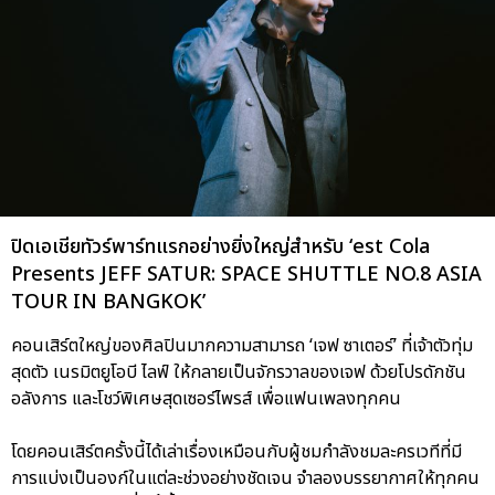
ปิดเอเชียทัวร์พาร์ทแรกอย่างยิ่งใหญ่สำหรับ ‘est Cola
Presents JEFF SATUR: SPACE SHUTTLE NO.8 ASIA
TOUR IN BANGKOK’
คอนเสิร์ตใหญ่ของศิลปินมากความสามารถ ‘เจฟ ซาเตอร์’ ที่เจ้าตัวทุ่ม
สุดตัว เนรมิตยูโอบี ไลฟ์ ให้กลายเป็นจักรวาลของเจฟ ด้วยโปรดักชัน
อลังการ และโชว์พิเศษสุดเซอร์ไพรส์ เพื่อแฟนเพลงทุกคน
โดยคอนเสิร์ตครั้งนี้ได้เล่าเรื่องเหมือนกับผู้ชมกำลังชมละครเวทีที่มี
การแบ่งเป็นองก์ในแต่ละช่วงอย่างชัดเจน จำลองบรรยากาศให้ทุกคน