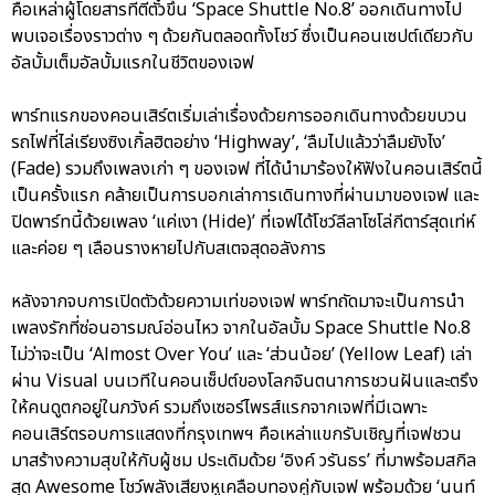
คือเหล่าผู้โดยสารที่ตีตั๋วขึ้น ‘Space Shuttle No.8’ ออกเดินทางไป
พบเจอเรื่องราวต่าง ๆ ด้วยกันตลอดทั้งโชว์ ซึ่งเป็นคอนเซปต์เดียวกับ
อัลบั้มเต็มอัลบั้มแรกในชีวิตของเจฟ
พาร์ทแรกของคอนเสิร์ตเริ่มเล่าเรื่องด้วยการออกเดินทางด้วยขบวน
รถไฟที่ไล่เรียงซิงเกิ้ลฮิตอย่าง ‘Highway’, ‘ลืมไปแล้วว่าลืมยังไง’
(Fade) รวมถึงเพลงเก่า ๆ ของเจฟ ที่ได้นำมาร้องใหัฟังในคอนเสิร์ตนี้
เป็นครั้งแรก คล้ายเป็นการบอกเล่าการเดินทางที่ผ่านมาของเจฟ และ
ปิดพาร์ทนี้ด้วยเพลง ‘แค่เงา (Hide)’ ที่เจฟได้โชว์ลีลาโซโล่กีตาร์สุดเท่ห์
และค่อย ๆ เลือนรางหายไปกับสเตจสุดอลังการ
หลังจากจบการเปิดตัวด้วยความเท่ของเจฟ พาร์ทถัดมาจะเป็นการนำ
เพลงรักที่ซ่อนอารมณ์อ่อนไหว จากในอัลบั้ม Space Shuttle No.8
ไม่ว่าจะเป็น ‘Almost Over You’ และ ‘ส่วนน้อย’ (Yellow Leaf) เล่า
ผ่าน Visual บนเวทีในคอนเซ็ปต์ของโลกจินตนาการชวนฝันและตรึง
ให้คนดูตกอยู่ในภวังค์ รวมถึงเซอร์ไพรส์แรกจากเจฟที่มีเฉพาะ
คอนเสิร์ตรอบการแสดงที่กรุงเทพฯ คือเหล่าแขกรับเชิญที่เจฟชวน
มาสร้างความสุขให้กับผู้ชม ประเดิมด้วย ‘อิงค์ วรันธร’ ที่มาพร้อมสกิล
สุด Awesome โชว์พลังเสียงหูเคลือบทองคู่กับเจฟ พร้อมด้วย ‘นนท์