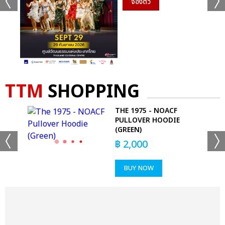
จองตั๋ว
TTM
SHOPPING
 -
THE 1975 - NOACF
RT
PULLOVER HOODIE
(GREEN)
฿
2,000
BUY NOW