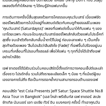
เต็มเลเวลหูเคลือบทอง ปิดท้ายด้วย ‘แค่เธอ’ (Why Don’t You Stay)
เพลงดังที่ทำให้หลาย ๆ ได้คนรู้จักเจฟมากขึ้น
การเดินทางครั้งนี้สิ้นสุดลงด้วยการโคจรรอบคุณวันเสาร์ เมื่อเจฟจัด
เซอร์ไพรส์ด้วยการไปนั่งอยู่ที่แสตนด์เดียวกับคนดูท้ายฮอลล์ในเพลง
‘คุณวันเสาร์ (Saturdayss)’ เพลงที่เจฟแต่งขึ้นมาให้กับแฟน ๆ ของ
เขาโดยเฉพาะ ก่อนจะโดนคุณวันเสาร์เซอร์ไพรส์กลับด้วยแฟนโปรเจ็คท์
สุดซึ้ง จนเจ้าตัวถึงกลับกลั้นน้ำตาไว้ไม่อยู่ ก่อนจะลาแฟน ๆ เป็นครั้ง
สุดท้ายด้วยเพลง ‘ลืมไปแล้วว่าลืมยังไง (Fade)’ ที่เจฟขึ้นไปร้องอยู่บน
เครนที่เคลื่อนที่ไปรอบทั้งฮอลล์ เพื่อให้แฟน ๆ ทุกที่นั่งได้เข้าถึงเจฟ
อย่างใกล้ชิด
เจฟ ซาเตอร์ได้มีส่วนร่วมในคอนเสิร์ตนี้ตั้งแต่การวางคอนเซ็ปต์และเล่า
เรื่องราว โปรดักชั่น รวมไปถึงรายละเอียดเล็ก ๆ น้อย ๆ ที่แม้แต่ผู้ชม
เองอาจคาดไม่ถึง ถือเป็นการตอกย้ำความสามารถรอบด้านของเจฟ
คอนเสิร์ต “est Cola Presents Jeff Satur: Space Shuttle No.8
Asia Tour in Bangkok” (เอส โคล่า พรีเซ้นท์ส เจฟ ซาเตอร์: สเปซ
ชัทเทิล นัมเบอร์ เอท เอเชีย ทัวร์ อิน แบงคอก) ครั้งนี้ ทำเอาคุณวัน