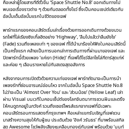
คือเหล่าผู้โดยสารที่ตีตั๋วขึ้น ‘Space Shuttle No.8’ ออกเดินทางไป
พบเจอเรื่องราวต่าง ๆ ด้วยกันตลอดทั้งโชว์ ซึ่งเป็นคอนเซปต์เดียวกับ
อัลบั้มเต็มอัลบั้มแรกในชีวิตของเจฟ
พาร์ทแรกของคอนเสิร์ตเริ่มเล่าเรื่องด้วยการออกเดินทางด้วยขบวน
รถไฟที่ไล่เรียงซิงเกิ้ลฮิตอย่าง ‘Highway’, ‘ลืมไปแล้วว่าลืมยังไง’
(Fade) รวมถึงเพลงเก่า ๆ ของเจฟ ที่ได้นำมาร้องใหัฟังในคอนเสิร์ตนี้
เป็นครั้งแรก คล้ายเป็นการบอกเล่าการเดินทางที่ผ่านมาของเจฟ และ
ปิดพาร์ทนี้ด้วยเพลง ‘แค่เงา (Hide)’ ที่เจฟได้โชว์ลีลาโซโล่กีตาร์สุดเท่ห์
และค่อย ๆ เลือนรางหายไปกับสเตจสุดอลังการ
หลังจากจบการเปิดตัวด้วยความเท่ของเจฟ พาร์ทถัดมาจะเป็นการนำ
เพลงรักที่ซ่อนอารมณ์อ่อนไหว จากในอัลบั้ม Space Shuttle No.8
ไม่ว่าจะเป็น ‘Almost Over You’ และ ‘ส่วนน้อย’ (Yellow Leaf) เล่า
ผ่าน Visual บนเวทีในคอนเซ็ปต์ของโลกจินตนาการชวนฝันและตรึง
ให้คนดูตกอยู่ในภวังค์ รวมถึงเซอร์ไพรส์แรกจากเจฟที่มีเฉพาะ
คอนเสิร์ตรอบการแสดงที่กรุงเทพฯ คือเหล่าแขกรับเชิญที่เจฟชวน
มาสร้างความสุขให้กับผู้ชม ประเดิมด้วย ‘อิงค์ วรันธร’ ที่มาพร้อมสกิล
สุด Awesome โชว์พลังเสียงหูเคลือบทองคู่กับเจฟ พร้อมด้วย ‘นนท์