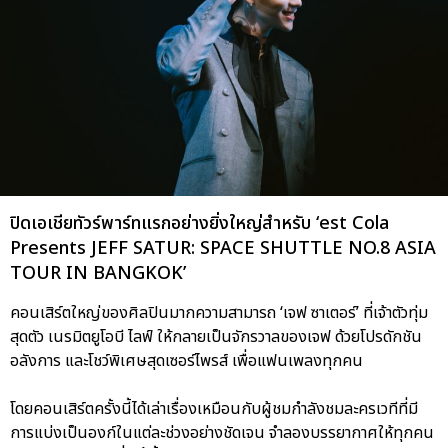
ปิดเอเชียทัวร์พาร์ทแรกอย่างยิ่งใหญ่สำหรับ ‘est Cola
Presents JEFF SATUR: SPACE SHUTTLE NO.8 ASIA
TOUR IN BANGKOK’
คอนเสิร์ตใหญ่ของศิลปินมากความสามารถ ‘เจฟ ซาเตอร์’ ที่เจ้าตัวทุ่ม
สุดตัว เนรมิตยูโอบี ไลฟ์ ให้กลายเป็นจักรวาลของเจฟ ด้วยโปรดักชัน
อลังการ และโชว์พิเศษสุดเซอร์ไพรส์ เพื่อแฟนเพลงทุกคน
โดยคอนเสิร์ตครั้งนี้ได้เล่าเรื่องเหมือนกับผู้ชมกำลังชมละครเวทีที่มี
การแบ่งเป็นองก์ในแต่ละช่วงอย่างชัดเจน จำลองบรรยากาศให้ทุกคน