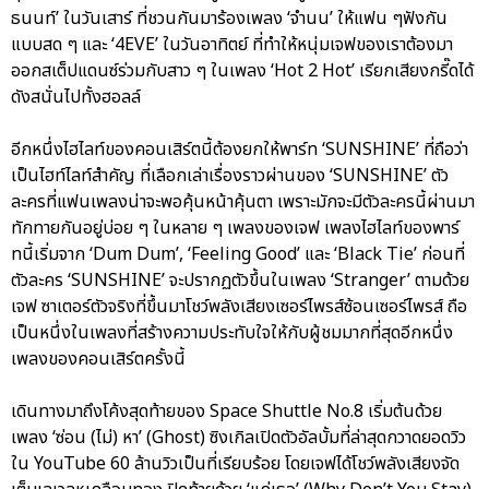
ธนนท์’ ในวันเสาร์ ที่ชวนกันมาร้องเพลง ‘จำนน’ ให้แฟน ๆฟังกัน
แบบสด ๆ และ ‘4EVE’ ในวันอาทิตย์ ที่ทำให้หนุ่มเจฟของเราต้องมา
ออกสเต็ปแดนซ์ร่วมกับสาว ๆ ในเพลง ‘Hot 2 Hot’ เรียกเสียงกรี๊ดได้
ดังสนั่นไปทั้งฮอลล์
อีกหนึ่งไฮไลท์ของคอนเสิร์ตนี้ต้องยกให้พาร์ท ‘SUNSHINE’ ที่ถือว่า
เป็นไฮท์ไลท์สำคัญ ที่เลือกเล่าเรื่องราวผ่านของ ‘SUNSHINE’ ตัว
ละครที่แฟนเพลงน่าจะพอคุ้นหน้าคุ้นตา เพราะมักจะมีตัวละครนี้ผ่านมา
ทักทายกันอยู่บ่อย ๆ ในหลาย ๆ เพลงของเจฟ เพลงไฮไลท์ของพาร์
ทนี้เริ่มจาก ‘Dum Dum’, ‘Feeling Good’ และ ‘Black Tie’ ก่อนที่
ตัวละคร ‘SUNSHINE’ จะปรากฏตัวขึ้นในเพลง ‘Stranger’ ตามด้วย
เจฟ ซาเตอร์ตัวจริงที่ขึ้นมาโชว์พลังเสียงเซอร์ไพรส์ซ้อนเซอร์ไพรส์ ถือ
เป็นหนึ่งในเพลงที่สร้างความประทับใจให้กับผู้ชมมากที่สุดอีกหนึ่ง
เพลงของคอนเสิร์ตครั้งนี้
เดินทางมาถึงโค้งสุดท้ายของ Space Shuttle No.8 เริ่มต้นด้วย
เพลง ‘ซ่อน (ไม่) หา’ (Ghost) ซิงเกิลเปิดตัวอัลบั้มที่ล่าสุดกวาดยอดวิว
ใน YouTube 60 ล้านวิวเป็นที่เรียบร้อย โดยเจฟได้โชว์พลังเสียงจัด