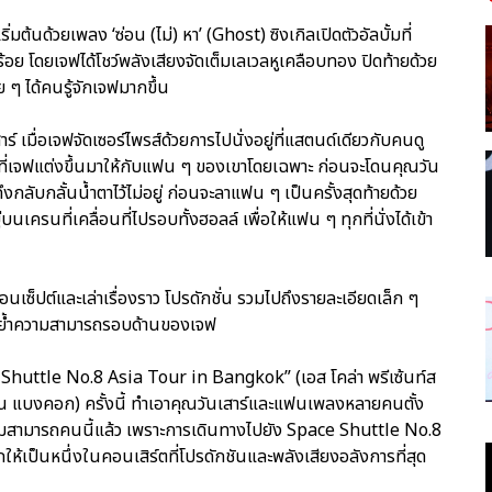
้นด้วยเพลง ‘ซ่อน (ไม่) หา’ (Ghost) ซิงเกิลเปิดตัวอัลบั้มที่
้อย โดยเจฟได้โชว์พลังเสียงจัดเต็มเลเวลหูเคลือบทอง ปิดท้ายด้วย
 ๆ ได้คนรู้จักเจฟมากขึ้น
์ เมื่อเจฟจัดเซอร์ไพรส์ด้วยการไปนั่งอยู่ที่แสตนด์เดียวกับคนดู
ที่เจฟแต่งขึ้นมาให้กับแฟน ๆ ของเขาโดยเฉพาะ ก่อนจะโดนคุณวัน
ึงกลับกลั้นน้ำตาไว้ไม่อยู่ ก่อนจะลาแฟน ๆ เป็นครั้งสุดท้ายด้วย
่บนเครนที่เคลื่อนที่ไปรอบทั้งฮอลล์ เพื่อให้แฟน ๆ ทุกที่นั่งได้เข้า
อนเซ็ปต์และเล่าเรื่องราว โปรดักชั่น รวมไปถึงรายละเอียดเล็ก ๆ
ตอกย้ำความสามารถรอบด้านของเจฟ
 Shuttle No.8 Asia Tour in Bangkok” (เอส โคล่า พรีเซ้นท์ส
์ อิน แบงคอก) ครั้งนี้ ทำเอาคุณวันเสาร์และแฟนเพลงหลายคนตั้ง
ามสามารถคนนี้แล้ว เพราะการเดินทางไปยัง Space Shuttle No.8
ให้เป็นหนึ่งในคอนเสิร์ตที่โปรดักชันและพลังเสียงอลังการที่สุด