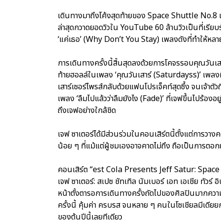
เดินทางมาถึงโค้งสุดท้ายของ Space Shuttle No.8 เริ่มต
ล่าสุดกวาดยอดวิวใน YouTube 60 ล้านวิวเป็นที่เรียบร
‘แค่เธอ’ (Why Don’t You Stay) เพลงดังที่ทำให้หลาย
การเดินทางครั้งนี้สิ้นสุดลงด้วยการโคจรรอบคุณวันเสาร
ท้ายฮอลล์ในเพลง ‘คุณวันเสาร์ (Saturdayss)’ เพลง
เสาร์เซอร์ไพรส์กลับด้วยแฟนโปรเจ็คท์สุดซึ้ง จนเจ้าตัวถ
เพลง ‘ลืมไปแล้วว่าลืมยังไง (Fade)’ ที่เจฟขึ้นไปร้องอยู
ถึงเจฟอย่างใกล้ชิด
เจฟ ซาเตอร์ได้มีส่วนร่วมในคอนเสิร์ตนี้ตั้งแต่การวางค
น้อย ๆ ที่แม้แต่ผู้ชมเองอาจคาดไม่ถึง ถือเป็นการ
คอนเสิร์ต “est Cola Presents Jeff Satur: Space
เจฟ ซาเตอร์: สเปซ ชัทเทิล นัมเบอร์ เอท เอเชีย ทัวร
หน้าตั้งตารอการเดินทางครั้งถัดไปของศิลปินมากคว
ครั้งนี้ คุ้มค่า ครบรส จนหลาย ๆ คนในโซเชียลมีเดียยก
ของต้นปีนี้เลยทีเดียว