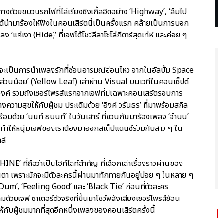
างด้วยขบวนรถไฟที่ไล่เรียงซิงเกิ้ลฮิตอย่าง ‘Highway’, ‘ลืมไป
่ได้นำมาร้องใหัฟังในคอนเสิร์ตนี้เป็นครั้งแรก คล้ายเป็นการบอก
‘แค่เงา (Hide)’ ที่เจฟได้โชว์ลีลาโซโล่กีตาร์สุดเท่ห์ และค่อย ๆ
จะเป็นการนำเพลงรักที่ซ่อนอารมณ์อ่อนไหว จากในอัลบั้ม Space
‘ส่วนน้อย’ (Yellow Leaf) เล่าผ่าน Visual บนเวทีในคอนเซ็ปต์
งค์ รวมถึงเซอร์ไพรส์แรกจากเจฟที่มีเฉพาะคอนเสิร์ตรอบการ
ความสุขให้กับผู้ชม ประเดิมด้วย ‘อิงค์ วรันธร’ ที่มาพร้อมสกิล
้อมด้วย ‘นนท์ ธนนท์’ ในวันเสาร์ ที่ชวนกันมาร้องเพลง ‘จำนน’
ี่ทำให้หนุ่มเจฟของเราต้องมาออกสเต็ปแดนซ์ร่วมกับสาว ๆ ใน
ล์
NE’ ที่ถือว่าเป็นไฮท์ไลท์สำคัญ ที่เลือกเล่าเรื่องราวผ่านของ
า เพราะมักจะมีตัวละครนี้ผ่านมาทักทายกันอยู่บ่อย ๆ ในหลาย ๆ
um’, ‘Feeling Good’ และ ‘Black Tie’ ก่อนที่ตัวละคร
ยเจฟ ซาเตอร์ตัวจริงที่ขึ้นมาโชว์พลังเสียงเซอร์ไพรส์ซ้อน
้กับผู้ชมมากที่สุดอีกหนึ่งเพลงของคอนเสิร์ตครั้งนี้