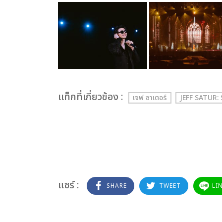
เเท็กที่เกี่ยวข้อง :
เจฟ ซาเตอร์
JEFF SATUR
แชร์ :
SHARE
TWEET
LI