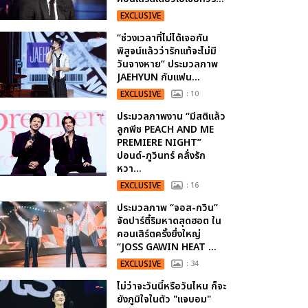
EXCLUSIVE
“ช่วงเวลาที่ไม่ได้เจอกัน
พิสูจน์แล้วว่ารักแท้จะไม่มี
วันจางหาย” ประมวลภาพ
JAEHYUN กับแฟน...
EXCLUSIVE
: 10
ประมวลภาพงาน “มีสติแล้ว
ลูกพีช PEACH AND ME
PREMIERE NIGHT”
ปอนด์-ภูวินทร์ คลั่งรัก
หวา...
EXCLUSIVE
: 16
ประมวลภาพ “จอส-กวิน”
จัดปาร์ตี้ริมหาดสุดฮอต ใน
คอนเสิร์ตครั้งยิ่งใหญ่
“JOSS GAWIN HEAT ...
EXCLUSIVE
: 34
ไม่ว่าจะวันนี้หรือวันไหน ก็จะ
ยังภูมิใจในตัว "แจบอม"