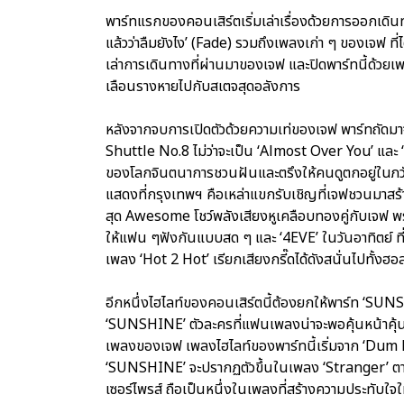
พาร์ทแรกของคอนเสิร์ตเริ่มเล่าเรื่องด้วยการออกเดินท
แล้วว่าลืมยังไง’ (Fade) รวมถึงเพลงเก่า ๆ ของเจฟ ที
เล่าการเดินทางที่ผ่านมาของเจฟ และปิดพาร์ทนี้ด้วยเพลง 
เลือนรางหายไปกับสเตจสุดอลังการ
หลังจากจบการเปิดตัวด้วยความเท่ของเจฟ พาร์ทถัดมา
Shuttle No.8 ไม่ว่าจะเป็น ‘Almost Over You’ และ 
ของโลกจินตนาการชวนฝันและตรึงให้คนดูตกอยู่ในภวั
แสดงที่กรุงเทพฯ คือเหล่าแขกรับเชิญที่เจฟชวนมาสร้าง
สุด Awesome โชว์พลังเสียงหูเคลือบทองคู่กับเจฟ พร
ให้แฟน ๆฟังกันแบบสด ๆ และ ‘4EVE’ ในวันอาทิตย์ ท
เพลง ‘Hot 2 Hot’ เรียกเสียงกรี๊ดได้ดังสนั่นไปทั้งฮอล
อีกหนึ่งไฮไลท์ของคอนเสิร์ตนี้ต้องยกให้พาร์ท ‘SUNSHI
‘SUNSHINE’ ตัวละครที่แฟนเพลงน่าจะพอคุ้นหน้าคุ้นต
เพลงของเจฟ เพลงไฮไลท์ของพาร์ทนี้เริ่มจาก ‘Dum D
‘SUNSHINE’ จะปรากฏตัวขึ้นในเพลง ‘Stranger’ ตามด้ว
เซอร์ไพรส์ ถือเป็นหนึ่งในเพลงที่สร้างความประทับใจให