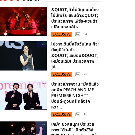
&QUOT;ถ้าไม่มีทุกคนก็คง
ไม่มีเพิร์ธ-แซนต้า&QUOT;
ประมวลภาพ เพิร์ธ-แซนต้า
เปลี่ยนฮอลล์ให...
EXCLUSIVE
: 34
ไม่ว่าจะวันนี้หรือวันไหน ก็จะ
ยังภูมิใจในตัว
&QUOT;แจบอม&QUOT;
เหมือนเดิม! ประมวลภาพ
JA...
EXCLUSIVE
: 28
ประมวลภาพงาน “มีสติแล้ว
ลูกพีช PEACH AND ME
PREMIERE NIGHT”
ปอนด์-ภูวินทร์ คลั่งรัก
หวา...
EXCLUSIVE
: 16
เคมีดี มวลสนุก! ประมวล
ภาพ “ดิว-ธี” เปิดตัวซีรีส์