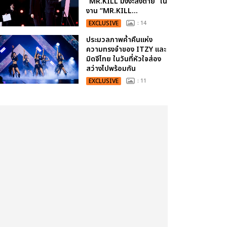
“MR.KILL มังงะสั่งตาย” ใน
งาน “MR.KILL...
EXCLUSIVE
: 14
ประมวลภาพค่ำคืนแห่ง
ความทรงจำของ ITZY และ
มิดจีไทย ในวันที่หัวใจส่อง
สว่างไปพร้อมกัน
EXCLUSIVE
: 11