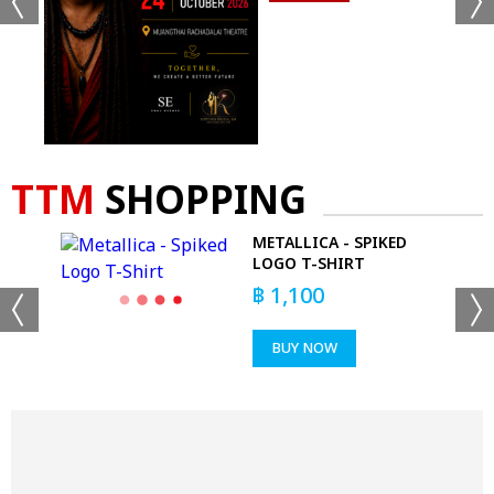
TTM
SHOPPING
METALLICA - SPIKED
NEX
LOGO T-SHIRT
฿
1,100
BUY NOW