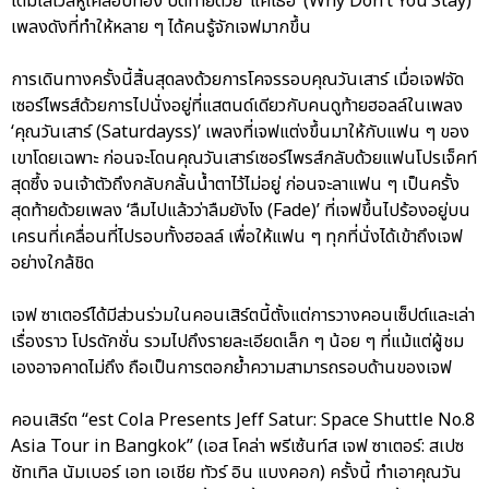
เต็มเลเวลหูเคลือบทอง ปิดท้ายด้วย ‘แค่เธอ’ (Why Don’t You Stay)
เพลงดังที่ทำให้หลาย ๆ ได้คนรู้จักเจฟมากขึ้น
การเดินทางครั้งนี้สิ้นสุดลงด้วยการโคจรรอบคุณวันเสาร์ เมื่อเจฟจัด
เซอร์ไพรส์ด้วยการไปนั่งอยู่ที่แสตนด์เดียวกับคนดูท้ายฮอลล์ในเพลง
‘คุณวันเสาร์ (Saturdayss)’ เพลงที่เจฟแต่งขึ้นมาให้กับแฟน ๆ ของ
เขาโดยเฉพาะ ก่อนจะโดนคุณวันเสาร์เซอร์ไพรส์กลับด้วยแฟนโปรเจ็คท์
สุดซึ้ง จนเจ้าตัวถึงกลับกลั้นน้ำตาไว้ไม่อยู่ ก่อนจะลาแฟน ๆ เป็นครั้ง
สุดท้ายด้วยเพลง ‘ลืมไปแล้วว่าลืมยังไง (Fade)’ ที่เจฟขึ้นไปร้องอยู่บน
เครนที่เคลื่อนที่ไปรอบทั้งฮอลล์ เพื่อให้แฟน ๆ ทุกที่นั่งได้เข้าถึงเจฟ
อย่างใกล้ชิด
เจฟ ซาเตอร์ได้มีส่วนร่วมในคอนเสิร์ตนี้ตั้งแต่การวางคอนเซ็ปต์และเล่า
เรื่องราว โปรดักชั่น รวมไปถึงรายละเอียดเล็ก ๆ น้อย ๆ ที่แม้แต่ผู้ชม
เองอาจคาดไม่ถึง ถือเป็นการตอกย้ำความสามารถรอบด้านของเจฟ
คอนเสิร์ต “est Cola Presents Jeff Satur: Space Shuttle No.8
Asia Tour in Bangkok” (เอส โคล่า พรีเซ้นท์ส เจฟ ซาเตอร์: สเปซ
ชัทเทิล นัมเบอร์ เอท เอเชีย ทัวร์ อิน แบงคอก) ครั้งนี้ ทำเอาคุณวัน