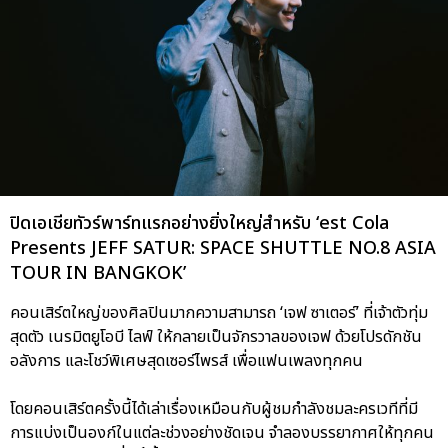
ปิดเอเชียทัวร์พาร์ทแรกอย่างยิ่งใหญ่สำหรับ ‘est Cola
Presents JEFF SATUR: SPACE SHUTTLE NO.8 ASIA
TOUR IN BANGKOK’
คอนเสิร์ตใหญ่ของศิลปินมากความสามารถ ‘เจฟ ซาเตอร์’ ที่เจ้าตัวทุ่ม
สุดตัว เนรมิตยูโอบี ไลฟ์ ให้กลายเป็นจักรวาลของเจฟ ด้วยโปรดักชัน
อลังการ และโชว์พิเศษสุดเซอร์ไพรส์ เพื่อแฟนเพลงทุกคน
โดยคอนเสิร์ตครั้งนี้ได้เล่าเรื่องเหมือนกับผู้ชมกำลังชมละครเวทีที่มี
การแบ่งเป็นองก์ในแต่ละช่วงอย่างชัดเจน จำลองบรรยากาศให้ทุกคน