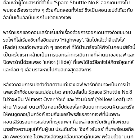
คือเหล่าผู้โดยสารที่ตีตั๋วขึ้น ‘Space Shuttle No.8’ ออกเดินทางไป
พบเจอเรื่องราวต่าง ๆ ด้วยกันตลอดทั้งโชว์ ซึ่งเป็นคอนเซปต์เดียวกับ
อัลบั้มเต็มอัลบั้มแรกในชีวิตของเจฟ
พาร์ทแรกของคอนเสิร์ตเริ่มเล่าเรื่องด้วยการออกเดินทางด้วยขบวน
รถไฟที่ไล่เรียงซิงเกิ้ลฮิตอย่าง ‘Highway’, ‘ลืมไปแล้วว่าลืมยังไง’
(Fade) รวมถึงเพลงเก่า ๆ ของเจฟ ที่ได้นำมาร้องใหัฟังในคอนเสิร์ตนี้
เป็นครั้งแรก คล้ายเป็นการบอกเล่าการเดินทางที่ผ่านมาของเจฟ และ
ปิดพาร์ทนี้ด้วยเพลง ‘แค่เงา (Hide)’ ที่เจฟได้โชว์ลีลาโซโล่กีตาร์สุดเท่ห์
และค่อย ๆ เลือนรางหายไปกับสเตจสุดอลังการ
หลังจากจบการเปิดตัวด้วยความเท่ของเจฟ พาร์ทถัดมาจะเป็นการนำ
เพลงรักที่ซ่อนอารมณ์อ่อนไหว จากในอัลบั้ม Space Shuttle No.8
ไม่ว่าจะเป็น ‘Almost Over You’ และ ‘ส่วนน้อย’ (Yellow Leaf) เล่า
ผ่าน Visual บนเวทีในคอนเซ็ปต์ของโลกจินตนาการชวนฝันและตรึง
ให้คนดูตกอยู่ในภวังค์ รวมถึงเซอร์ไพรส์แรกจากเจฟที่มีเฉพาะ
คอนเสิร์ตรอบการแสดงที่กรุงเทพฯ คือเหล่าแขกรับเชิญที่เจฟชวน
มาสร้างความสุขให้กับผู้ชม ประเดิมด้วย ‘อิงค์ วรันธร’ ที่มาพร้อมสกิล
สุด Awesome โชว์พลังเสียงหูเคลือบทองคู่กับเจฟ พร้อมด้วย ‘นนท์