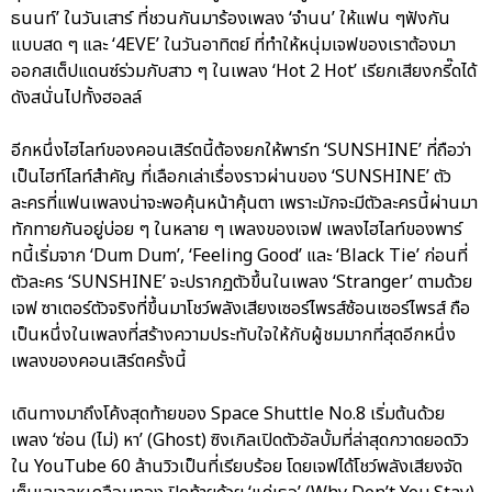
ธนนท์’ ในวันเสาร์ ที่ชวนกันมาร้องเพลง ‘จำนน’ ให้แฟน ๆฟังกัน
แบบสด ๆ และ ‘4EVE’ ในวันอาทิตย์ ที่ทำให้หนุ่มเจฟของเราต้องมา
ออกสเต็ปแดนซ์ร่วมกับสาว ๆ ในเพลง ‘Hot 2 Hot’ เรียกเสียงกรี๊ดได้
ดังสนั่นไปทั้งฮอลล์
อีกหนึ่งไฮไลท์ของคอนเสิร์ตนี้ต้องยกให้พาร์ท ‘SUNSHINE’ ที่ถือว่า
เป็นไฮท์ไลท์สำคัญ ที่เลือกเล่าเรื่องราวผ่านของ ‘SUNSHINE’ ตัว
ละครที่แฟนเพลงน่าจะพอคุ้นหน้าคุ้นตา เพราะมักจะมีตัวละครนี้ผ่านมา
ทักทายกันอยู่บ่อย ๆ ในหลาย ๆ เพลงของเจฟ เพลงไฮไลท์ของพาร์
ทนี้เริ่มจาก ‘Dum Dum’, ‘Feeling Good’ และ ‘Black Tie’ ก่อนที่
ตัวละคร ‘SUNSHINE’ จะปรากฏตัวขึ้นในเพลง ‘Stranger’ ตามด้วย
เจฟ ซาเตอร์ตัวจริงที่ขึ้นมาโชว์พลังเสียงเซอร์ไพรส์ซ้อนเซอร์ไพรส์ ถือ
เป็นหนึ่งในเพลงที่สร้างความประทับใจให้กับผู้ชมมากที่สุดอีกหนึ่ง
เพลงของคอนเสิร์ตครั้งนี้
เดินทางมาถึงโค้งสุดท้ายของ Space Shuttle No.8 เริ่มต้นด้วย
เพลง ‘ซ่อน (ไม่) หา’ (Ghost) ซิงเกิลเปิดตัวอัลบั้มที่ล่าสุดกวาดยอดวิว
ใน YouTube 60 ล้านวิวเป็นที่เรียบร้อย โดยเจฟได้โชว์พลังเสียงจัด