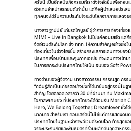
ครั้งนี้ เป็นอีกหนึ่งกิจกรรมที่เราตั้งใจจัดขึ้นเพื่อต
ตัวแทนจำหน่ายรถยนต์เท่านั้น แต่คือผู้นำเสนอประสบก
ทุกคนจะได้รับความประทับใจระดับโลกจากการแสดงขอ
นางสาว ฐาปนีย์ เกียรติไพบูลย์ ผู้ว่าการการท่องเท
MIMI – Live in Bangkok ไม่ใช่แค่คอนเสิร์ต แต่ค
จัดอีเวนต์ระดับโลก ซึ่ง ททท. ให้ความสำคัญอย่างยิ่
ท่องเที่ยวในช่วงไฮซีซั่น สร้างกระแสการเดินทางของน
ประเทศเพื่อนบ้านและภูมิภาคเอเชีย ที่จะเดินทางเข้า
ในการยกระดับประเทศไทยให้เป็น ฮับของ Soft Power
ทางด้านของผู้จัดงาน นางสาววิวรรณ กรรณสูต กรรมก
“ดิฉันรู้สึกเป็นเกียรติอย่างยิ่งที่ได้มายืนอยู่ตรงนี้ใน
สำคัญ โดยตลอดเวลากว่า 30 ปีที่ผ่านมา ทีม Maximag
โอกาสพิเศษยิ่ง ที่ประเทศไทยจะได้ต้อนรับ Mariah 
Hero, We Belong Together, Dreamlover ซึ่งได
มากมาย สำหรับเรา คอนเสิร์ตนี้ไม่ใช่แค่การแสดงดนต
ประเทศไทยในฐานะเจ้าภาพอีเวนต์ระดับโลก ท้ายสุดขอข
วิริยะประกันภัยและพันธมิตรที่ร่วมผลักดันอุตสาหกรร