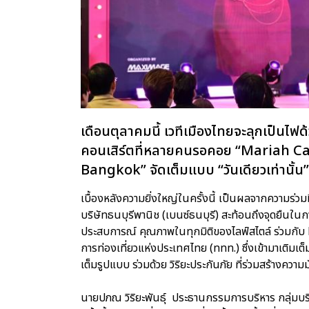
เดือนตุลาคมนี้ เวทีเมืองไทยจะลุกเป็นไ
คอนเสิร์ตที่หลายคนรอคอย “Mariah Ca
Bangkok” จัดเต็มแบบ “วันเดียวเท่านั้น”
เบื้องหลังความยิ่งใหญ่ในครั้งนี้ เป็นผลจากความร่ว
บริษัทธนบุรีพานิช (เบนซ์ธนบุรี) สะท้อนถึงจุดยืนใน
ประสบการณ์ คุณภาพในทุกมิติของไลฟ์สไตล์ ร่วมกับ
การท่องเที่ยวแห่งประเทศไทย (ททท.) ซึ่งเข้ามาเติม
เต็มรูปแบบ ร่วมด้วย วิริยะประกันภัย ที่ร่วมสร้างความ
นายปภณ วิริยะพันธุ์ ประธานกรรมการบริหาร กลุ่มบริษ