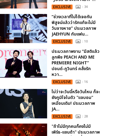
EXCLUSIVE
: 34
“ช่วงเวลาที่ไม่ได้เจอกัน
พิสูจน์แล้วว่ารักแท้จะไม่มี
วันจางหาย” ประมวลภาพ
JAEHYUN กับแฟน...
EXCLUSIVE
: 10
ประมวลภาพงาน “มีสติแล้ว
ลูกพีช PEACH AND ME
PREMIERE NIGHT”
ปอนด์-ภูวินทร์ คลั่งรัก
หวา...
EXCLUSIVE
: 16
ไม่ว่าจะวันนี้หรือวันไหน ก็จะ
ยังภูมิใจในตัว "แจบอม"
เหมือนเดิม! ประมวลภาพ
JA...
EXCLUSIVE
: 28
"ถ้าไม่มีทุกคนก็คงไม่มี
เพิร์ธ-แซนต้า" ประมวลภาพ