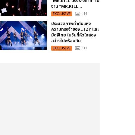
“MR.KILL มังงะสั่งตาย” ใน
งาน “MR.KILL...
EXCLUSIVE
: 14
ประมวลภาพค่ำคืนแห่ง
ความทรงจำของ ITZY และ
มิดจีไทย ในวันที่หัวใจส่อง
สว่างไปพร้อมกัน
EXCLUSIVE
: 11