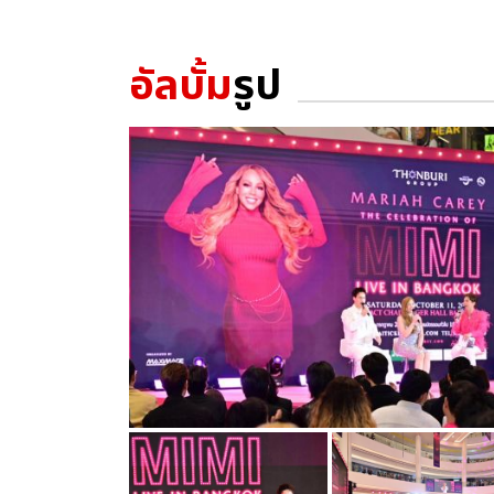
อัลบั้ม
รูป