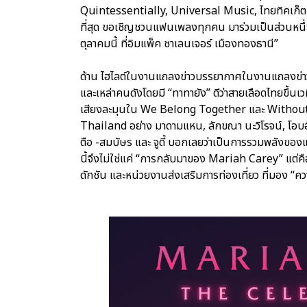
Quintessentially, Universal Music, ไทยทิคเก็ต
ที่สุด ขอเชิญชวนแฟนเพลงทุกคน มาร่วมเป็นส่วนหนึ่งขอ
ตุลาคมนี้ ที่อิมแพ็ค ชาเลนเจอร์ เมืองทองธานี”
ด้าน ไฮไลต์ในงานแถลงข่าวบรรยากาศในงานแถลงข่
และเหล่าคนดังโดยมี “ทาทายัง” ดีว่าสายเลือดไทยขึ้นเว
เสียงละมุนใน We Belong Together และ Without Y
Thailand อย่าง มาดามแหน, ลักขณา นะวิโรจน์, โอบอุ้ม
ตือ -สมบัษร และ จูดี้ บอกเลยว่าเป็นการรวมพลังของแฟ
นี้จึงไม่ใช่แค่ “การกลับมาของ Mariah Carey” แต่ค
ดักชัน และหน่วยงานส่งเสริมการท่องเที่ยว ที่มอง 