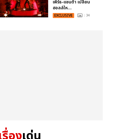
เพิร์ธ-แซนต้า เปลี่ยน
ฮอลล์ให...
EXCLUSIVE
: 34
เรื่อง
เด่น