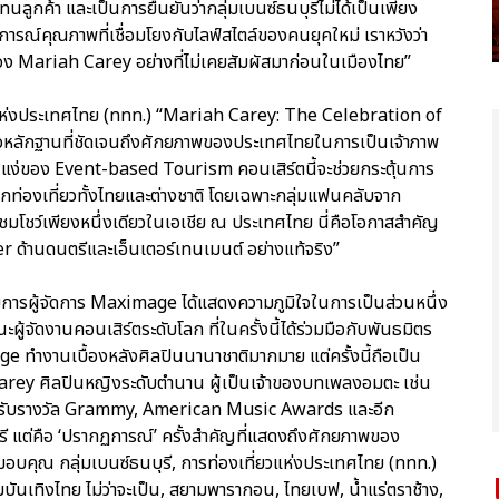
อบแทนลูกค้า และเป็นการยืนยันว่ากลุ่มเบนซ์ธนบุรีไม่ได้เป็นเพียง
ารณ์คุณภาพที่เชื่อมโยงกับไลฟ์สไตล์ของคนยุคใหม่ เราหวังว่า
ง Mariah Carey อย่างที่ไม่เคยสัมผัสมาก่อนในเมืองไทย”
ี่ยวแห่งประเทศไทย (ททท.) “Mariah Carey: The Celebration of
ือหลักฐานที่ชัดเจนถึงศักยภาพของประเทศไทยในการเป็นเจ้าภาพ
งในแง่ของ Event-based Tourism คอนเสิร์ตนี้จะช่วยกระตุ้นการ
ักท่องเที่ยวทั้งไทยและต่างชาติ โดยเฉพาะกลุ่มแฟนคลับจาก
มาชมโชว์เพียงหนึ่งเดียวในเอเชีย ณ ประเทศไทย นี่คือโอกาสสำคัญ
 ด้านดนตรีและเอ็นเตอร์เทนเมนต์ อย่างแท้จริง”
ารผู้จัดการ Maximage ได้แสดงความภูมิใจในการเป็นส่วนหนึ่ง
ฐานะผู้จัดงานคอนเสิร์ตระดับโลก ที่ในครั้งนี้ได้ร่วมมือกับพันธมิตร
e ทำงานเบื้องหลังศิลปินนานาชาติมากมาย แต่ครั้งนี้ถือเป็น
Carey ศิลปินหญิงระดับตำนาน ผู้เป็นเจ้าของบทเพลงอมตะ เช่น
้รับรางวัล Grammy, American Music Awards และอีก
รี แต่คือ ‘ปรากฏการณ์’ ครั้งสำคัญที่แสดงถึงศักยภาพของ
อบคุณ กลุ่มเบนซ์ธนบุรี, การท่องเที่ยวแห่งประเทศไทย (ททท.)
มบันเทิงไทย ไม่ว่าจะเป็น, สยามพารากอน, ไทยเบฟ, น้ำแร่ตราช้าง,