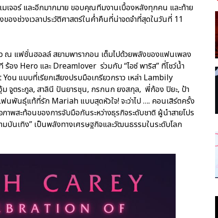
เมเจอร์ และอีกมากมาย ขอบคุณทีมงานเบื้องหลังทุกคน และท้าย
งช่วงเวลาประวัติศาสตร์ในค่ำคืนที่น่าจดจำที่สุดในวันที่ 11
าว ณ แฟชั่นฮอลล์ สยามพารากอน เต็มไปด้วยพลังของแฟนเพลง
ที ร้อง Hero และ Dreamlover ร่วมกับ “ไอซ์ พาริส” ที่โชว์น้ำ
ou แบบที่เรียกเสียงปรบมือเกรียวกราว เหล่า Lambily
 จูตระกูล, สาลินี ปันยารชุน, กรกนก ยงสกุล, พี่ก้อง ปิยะ, ป้า
นพันธุ์แท้ที่รัก Mariah แบบสุดหัวใจ! จะว่าไป …. คอนเสิร์ตครั้ง
ือภาพสะท้อนของการจับมือกันระหว่างธุรกิจระดับชาติ ผู้นำสายโปร
“ความบันเทิง” เป็นพลังทางเศรษฐกิจและวัฒนธรรมในระดับโลก