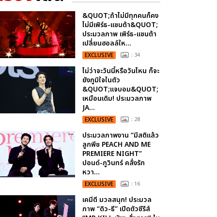
&QUOT;ถ้าไม่มีทุกคนก็คง
ไม่มีเพิร์ธ-แซนต้า&QUOT;
ประมวลภาพ เพิร์ธ-แซนต้า
เปลี่ยนฮอลล์ให...
EXCLUSIVE
: 34
ไม่ว่าจะวันนี้หรือวันไหน ก็จะ
ยังภูมิใจในตัว
&QUOT;แจบอม&QUOT;
เหมือนเดิม! ประมวลภาพ
JA...
EXCLUSIVE
: 28
ประมวลภาพงาน “มีสติแล้ว
ลูกพีช PEACH AND ME
PREMIERE NIGHT”
ปอนด์-ภูวินทร์ คลั่งรัก
หวา...
EXCLUSIVE
: 16
เคมีดี มวลสนุก! ประมวล
ภาพ “ดิว-ธี” เปิดตัวซีรีส์