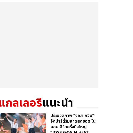
แกลเลอรี
แนะนำ
ประมวลภาพ “จอส-กวิน”
จัดปาร์ตี้ริมหาดสุดฮอต ใน
คอนเสิร์ตครั้งยิ่งใหญ่
“JOSS GAWIN HEAT ...