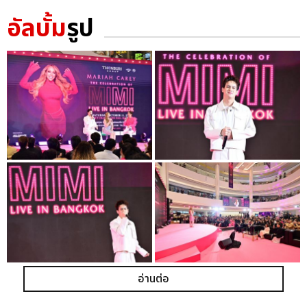
อัลบั้ม
รูป
อ่านต่อ