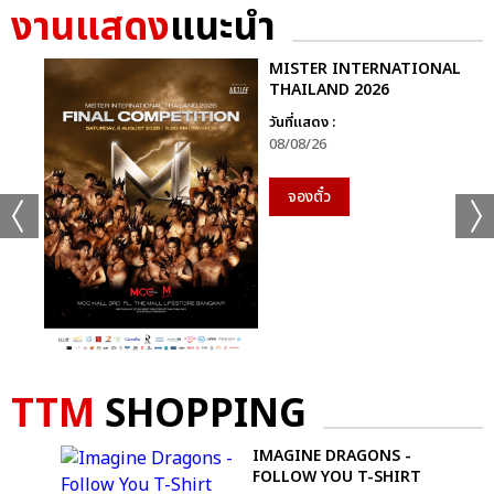
+44
งานแสดง
แนะนำ
ดูรูปทั้งหมด
MISTER INTERNATIONAL
THAILAND 2026
วันที่แสดง :
08/08/26
เเท็กที่เกี่ยวข้อง :
จองตั๋ว
MARIAH CAREY
MARIAH CAREY: THE CELEBRATION OF MIMI – LIVE IN
BANGKOK
TTM
SHOPPING
IMAGINE DRAGONS -
แชร์ :
SHARE
TWEET
LINE
AD
FOLLOW YOU T-SHIRT