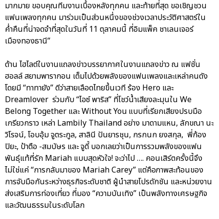
มากมาย ขอบคุณทีมงานเบื้องหลังทุกคน และท้ายที่สุด ขอเชิญชวน
แฟนเพลงทุกคน มาร่วมเป็นส่วนหนึ่งของช่วงเวลาประวัติศาสตร์ใน
ค่ำคืนที่น่าจดจำที่สุดในวันที่ 11 ตุลาคมนี้ ที่อิมแพ็ค ชาเลนเจอร์
เมืองทองธานี”
ด้าน ไฮไลต์ในงานแถลงข่าวบรรยากาศในงานแถลงข่าว ณ แฟชั่น
ฮอลล์ สยามพารากอน เต็มไปด้วยพลังของแฟนเพลงและเหล่าคนดัง
โดยมี “ทาทายัง” ดีว่าสายเลือดไทยขึ้นเวที ร้อง Hero และ
Dreamlover ร่วมกับ “ไอซ์ พาริส” ที่โชว์น้ำเสียงละมุนใน We
Belong Together และ Without You แบบที่เรียกเสียงปรบมือ
เกรียวกราว เหล่า Lambily Thailand อย่าง มาดามแหน, ลักขณา นะ
วิโรจน์, โอบอุ้ม จูตระกูล, สาลินี ปันยารชุน, กรกนก ยงสกุล, พี่ก้อง
ปิยะ, ป้าตือ -สมบัษร และ จูดี้ บอกเลยว่าเป็นการรวมพลังของแฟน
พันธุ์แท้ที่รัก Mariah แบบสุดหัวใจ! จะว่าไป …. คอนเสิร์ตครั้งนี้จึง
ไม่ใช่แค่ “การกลับมาของ Mariah Carey” แต่คือภาพสะท้อนของ
การจับมือกันระหว่างธุรกิจระดับชาติ ผู้นำสายโปรดักชัน และหน่วยงาน
ส่งเสริมการท่องเที่ยว ที่มอง “ความบันเทิง” เป็นพลังทางเศรษฐกิจ
และวัฒนธรรมในระดับโลก