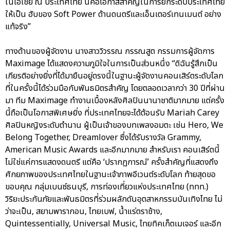
ในเอเชีย ณ ประเทศไทย นี่คือโอกาสสำคัญในการยกระดับประเทศไทย
ให้เป็น ฮับของ Soft Power ด้านดนตรีและเอ็นเตอร์เทนเมนต์ อย่าง
แท้จริง”
ทางด้านของผู้จัดงาน นางสาววิวรรณ กรรณสูต กรรมการผู้จัดการ
Maximage ได้แสดงความภูมิใจในการเป็นส่วนหนึ่ง “ดิฉันรู้สึกเป็น
เกียรติอย่างยิ่งที่ได้มายืนอยู่ตรงนี้ในฐานะผู้จัดงานคอนเสิร์ตระดับโลก
ที่ในครั้งนี้ได้ร่วมมือกับพันธมิตรสำคัญ โดยตลอดเวลากว่า 30 ปีที่ผ่าน
มา ทีม Maximage ทำงานเบื้องหลังศิลปินนานาชาติมากมาย แต่ครั้ง
นี้ถือเป็นโอกาสพิเศษยิ่ง ที่ประเทศไทยจะได้ต้อนรับ Mariah Carey
ศิลปินหญิงระดับตำนาน ผู้เป็นเจ้าของบทเพลงอมตะ เช่น Hero, We
Belong Together, Dreamlover ซึ่งได้รับรางวัล Grammy,
American Music Awards และอีกมากมาย สำหรับเรา คอนเสิร์ตนี้
ไม่ใช่แค่การแสดงดนตรี แต่คือ ‘ปรากฏการณ์’ ครั้งสำคัญที่แสดงถึง
ศักยภาพของประเทศไทยในฐานะเจ้าภาพอีเวนต์ระดับโลก ท้ายสุดขอ
ขอบคุณ กลุ่มเบนซ์ธนบุรี, การท่องเที่ยวแห่งประเทศไทย (ททท.)
วิริยะประกันภัยและพันธมิตรที่ร่วมผลักดันอุตสาหกรรมบันเทิงไทย ไม่
ว่าจะเป็น, สยามพารากอน, ไทยเบฟ, น้ำแร่ตราช้าง,
Quintessentially, Universal Music, ไทยทิคเก็ตเมเจอร์ และอีก