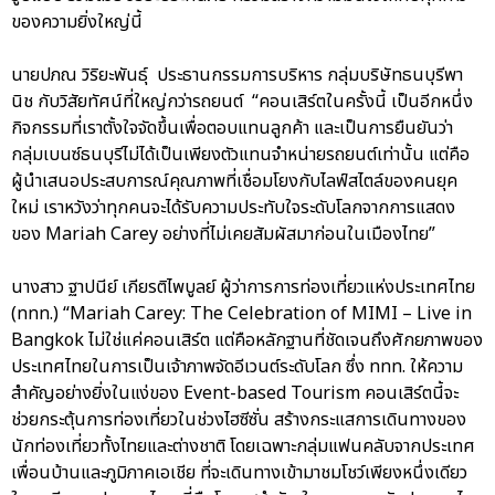
ของความยิ่งใหญ่นี้
นายปภณ วิริยะพันธุ์ ประธานกรรมการบริหาร กลุ่มบริษัทธนบุรีพา
นิช กับวิสัยทัศน์ที่ใหญ่กว่ารถยนต์ “คอนเสิร์ตในครั้งนี้ เป็นอีกหนึ่ง
กิจกรรมที่เราตั้งใจจัดขึ้นเพื่อตอบแทนลูกค้า และเป็นการยืนยันว่า
กลุ่มเบนซ์ธนบุรีไม่ได้เป็นเพียงตัวแทนจำหน่ายรถยนต์เท่านั้น แต่คือ
ผู้นำเสนอประสบการณ์คุณภาพที่เชื่อมโยงกับไลฟ์สไตล์ของคนยุค
ใหม่ เราหวังว่าทุกคนจะได้รับความประทับใจระดับโลกจากการแสดง
ของ Mariah Carey อย่างที่ไม่เคยสัมผัสมาก่อนในเมืองไทย”
นางสาว ฐาปนีย์ เกียรติไพบูลย์ ผู้ว่าการการท่องเที่ยวแห่งประเทศไทย
(ททท.) “Mariah Carey: The Celebration of MIMI – Live in
Bangkok ไม่ใช่แค่คอนเสิร์ต แต่คือหลักฐานที่ชัดเจนถึงศักยภาพของ
ประเทศไทยในการเป็นเจ้าภาพจัดอีเวนต์ระดับโลก ซึ่ง ททท. ให้ความ
สำคัญอย่างยิ่งในแง่ของ Event-based Tourism คอนเสิร์ตนี้จะ
ช่วยกระตุ้นการท่องเที่ยวในช่วงไฮซีซั่น สร้างกระแสการเดินทางของ
นักท่องเที่ยวทั้งไทยและต่างชาติ โดยเฉพาะกลุ่มแฟนคลับจากประเทศ
เพื่อนบ้านและภูมิภาคเอเชีย ที่จะเดินทางเข้ามาชมโชว์เพียงหนึ่งเดียว