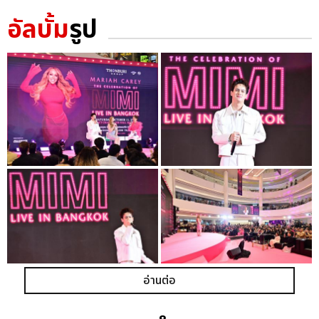
อัลบั้ม
รูป
อ่านต่อ