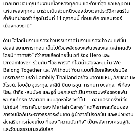
มากมาย ขอบคุณทีมงานเบื้องหลังทุกคน และท้ายที่สุด ขอเชิญชวน
แฟนเพลงทุกคน มาร่วมเป็นส่วนหนึ่งของช่วงเวลาประวัติศาสตร์ใน
ค่ำคืนที่น่าจดจำที่สุดในวันที่ 11 ตุลาคมนี้ ที่อิมแพ็ค ชาเลนเจอร์
เมืองทองธานี”
ด้าน ไฮไลต์ในงานแถลงข่าวบรรยากาศในงานแถลงข่าว ณ แฟชั่น
ฮอลล์ สยามพารากอน เต็มไปด้วยพลังของแฟนเพลงและเหล่าคนดัง
โดยมี “ทาทายัง” ดีว่าสายเลือดไทยขึ้นเวที ร้อง Hero และ
Dreamlover ร่วมกับ “ไอซ์ พาริส” ที่โชว์น้ำเสียงละมุนใน We
Belong Together และ Without You แบบที่เรียกเสียงปรบมือ
เกรียวกราว เหล่า Lambily Thailand อย่าง มาดามแหน, ลักขณา นะ
วิโรจน์, โอบอุ้ม จูตระกูล, สาลินี ปันยารชุน, กรกนก ยงสกุล, พี่ก้อง
ปิยะ, ป้าตือ -สมบัษร และ จูดี้ บอกเลยว่าเป็นการรวมพลังของแฟน
พันธุ์แท้ที่รัก Mariah แบบสุดหัวใจ! จะว่าไป …. คอนเสิร์ตครั้งนี้จึง
ไม่ใช่แค่ “การกลับมาของ Mariah Carey” แต่คือภาพสะท้อนของ
การจับมือกันระหว่างธุรกิจระดับชาติ ผู้นำสายโปรดักชัน และหน่วยงาน
ส่งเสริมการท่องเที่ยว ที่มอง “ความบันเทิง” เป็นพลังทางเศรษฐกิจ
และวัฒนธรรมในระดับโลก