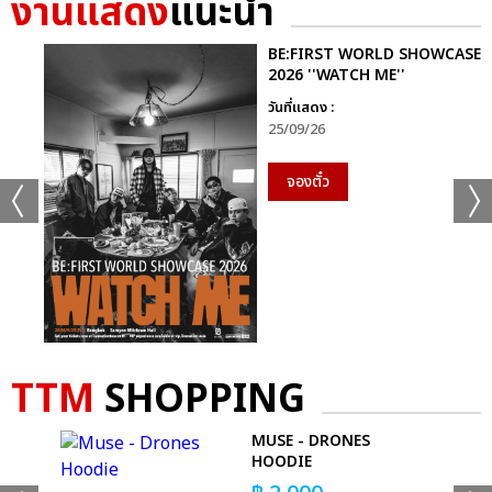
งานแสดง
แนะนำ
+44
ดูรูปทั้งหมด
BE:FIRST WORLD SHOWCASE
2026 ''WATCH ME''
วันที่แสดง :
25/09/26
เเท็กที่เกี่ยวข้อง :
จองตั๋ว
MARIAH CAREY
MARIAH CAREY: THE CELEBRATION OF MIMI – LIVE IN
BANGKOK
TTM
SHOPPING
MUSE - DRONES
แชร์ :
GS
HOODIE
SHARE
TWEET
LINE