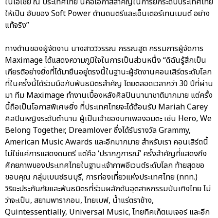
ในเอเชีย ณ ประเทศไทย นี่คือโอกาสสำคัญในการยกระดับประเทศไทย
ให้เป็น ฮับของ Soft Power ด้านดนตรีและเอ็นเตอร์เทนเมนต์ อย่าง
แท้จริง”
ทางด้านของผู้จัดงาน นางสาววิวรรณ กรรณสูต กรรมการผู้จัดการ
Maximage ได้แสดงความภูมิใจในการเป็นส่วนหนึ่ง “ดิฉันรู้สึกเป็น
เกียรติอย่างยิ่งที่ได้มายืนอยู่ตรงนี้ในฐานะผู้จัดงานคอนเสิร์ตระดับโลก
ที่ในครั้งนี้ได้ร่วมมือกับพันธมิตรสำคัญ โดยตลอดเวลากว่า 30 ปีที่ผ่าน
มา ทีม Maximage ทำงานเบื้องหลังศิลปินนานาชาติมากมาย แต่ครั้ง
นี้ถือเป็นโอกาสพิเศษยิ่ง ที่ประเทศไทยจะได้ต้อนรับ Mariah Carey
ศิลปินหญิงระดับตำนาน ผู้เป็นเจ้าของบทเพลงอมตะ เช่น Hero, We
Belong Together, Dreamlover ซึ่งได้รับรางวัล Grammy,
American Music Awards และอีกมากมาย สำหรับเรา คอนเสิร์ตนี้
ไม่ใช่แค่การแสดงดนตรี แต่คือ ‘ปรากฏการณ์’ ครั้งสำคัญที่แสดงถึง
ศักยภาพของประเทศไทยในฐานะเจ้าภาพอีเวนต์ระดับโลก ท้ายสุดขอ
ขอบคุณ กลุ่มเบนซ์ธนบุรี, การท่องเที่ยวแห่งประเทศไทย (ททท.)
วิริยะประกันภัยและพันธมิตรที่ร่วมผลักดันอุตสาหกรรมบันเทิงไทย ไม่
ว่าจะเป็น, สยามพารากอน, ไทยเบฟ, น้ำแร่ตราช้าง,
Quintessentially, Universal Music, ไทยทิคเก็ตเมเจอร์ และอีก