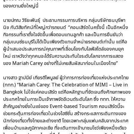
ของความยิ่งใหญ่นี้
นายปภณ วิริยะพันธุ์ ประธานกรรมการบริหาร กลุ่มบริษัทธนบุรีพา
นิช กับวิสัยทัศน์ที่ใหญ่กว่ารถยนต์ “คอนเสิร์ตในครั้งนี้ เป็นอีกหนึ่ง
กิจกรรมที่เราตั้งใจจัดขึ้นเพื่อตอบแทนลูกค้า และเป็นการยืนยันว่า
กลุ่มเบนซ์ธนบุรีไม่ได้เป็นเพียงตัวแทนจำหน่ายรถยนต์เท่านั้น แต่คือ
ผู้นำเสนอประสบการณ์คุณภาพที่เชื่อมโยงกับไลฟ์สไตล์ของคนยุค
ใหม่ เราหวังว่าทุกคนจะได้รับความประทับใจระดับโลกจากการแสดง
ของ Mariah Carey อย่างที่ไม่เคยสัมผัสมาก่อนในเมืองไทย”
นางสาว ฐาปนีย์ เกียรติไพบูลย์ ผู้ว่าการการท่องเที่ยวแห่งประเทศไทย
(ททท.) “Mariah Carey: The Celebration of MIMI – Live in
Bangkok ไม่ใช่แค่คอนเสิร์ต แต่คือหลักฐานที่ชัดเจนถึงศักยภาพของ
ประเทศไทยในการเป็นเจ้าภาพจัดอีเวนต์ระดับโลก ซึ่ง ททท. ให้ความ
สำคัญอย่างยิ่งในแง่ของ Event-based Tourism คอนเสิร์ตนี้จะ
ช่วยกระตุ้นการท่องเที่ยวในช่วงไฮซีซั่น สร้างกระแสการเดินทางของ
นักท่องเที่ยวทั้งไทยและต่างชาติ โดยเฉพาะกลุ่มแฟนคลับจากประเทศ
เพื่อนบ้านและภูมิภาคเอเชีย ที่จะเดินทางเข้ามาชมโชว์เพียงหนึ่งเดียว