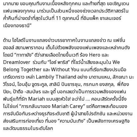
มากมาย ขอบคุณทีมงานเบื้องหลังทุกคน และท้ายที่สุด ขอเชิญชวน
แฟนเพลงทุกคน มาร่วมเป็นส่วนหนึ่งของช่วงเวลาประวัติศาสตร์ใน
ค่ำคืนที่น่าจดจำที่สุดในวันที่ 11 ตุลาคมนี้ ที่อิมแพ็ค ชาเลนเจอร์
เมืองทองธานี”
ด้าน ไฮไลต์ในงานแถลงข่าวบรรยากาศในงานแถลงข่าว ณ แฟชั่น
ฮอลล์ สยามพารากอน เต็มไปด้วยพลังของแฟนเพลงและเหล่าคนดัง
โดยมี “ทาทายัง” ดีว่าสายเลือดไทยขึ้นเวที ร้อง Hero และ
Dreamlover ร่วมกับ “ไอซ์ พาริส” ที่โชว์น้ำเสียงละมุนใน We
Belong Together และ Without You แบบที่เรียกเสียงปรบมือ
เกรียวกราว เหล่า Lambily Thailand อย่าง มาดามแหน, ลักขณา นะ
วิโรจน์, โอบอุ้ม จูตระกูล, สาลินี ปันยารชุน, กรกนก ยงสกุล, พี่ก้อง
ปิยะ, ป้าตือ -สมบัษร และ จูดี้ บอกเลยว่าเป็นการรวมพลังของแฟน
พันธุ์แท้ที่รัก Mariah แบบสุดหัวใจ! จะว่าไป …. คอนเสิร์ตครั้งนี้จึง
ไม่ใช่แค่ “การกลับมาของ Mariah Carey” แต่คือภาพสะท้อนของ
การจับมือกันระหว่างธุรกิจระดับชาติ ผู้นำสายโปรดักชัน และหน่วยงาน
ส่งเสริมการท่องเที่ยว ที่มอง “ความบันเทิง” เป็นพลังทางเศรษฐกิจ
และวัฒนธรรมในระดับโลก