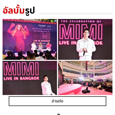
อัลบั้ม
รูป
อ่านต่อ