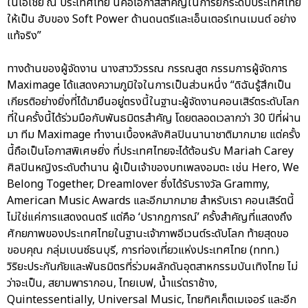
ในเอเชีย ณ ประเทศไทย นี่คือโอกาสสำคัญในการยกระดับประเทศไทย
ให้เป็น ฮับของ Soft Power ด้านดนตรีและเอ็นเตอร์เทนเมนต์ อย่าง
แท้จริง”
ทางด้านของผู้จัดงาน นางสาววิวรรณ กรรณสูต กรรมการผู้จัดการ
Maximage ได้แสดงความภูมิใจในการเป็นส่วนหนึ่ง “ดิฉันรู้สึกเป็น
เกียรติอย่างยิ่งที่ได้มายืนอยู่ตรงนี้ในฐานะผู้จัดงานคอนเสิร์ตระดับโลก
ที่ในครั้งนี้ได้ร่วมมือกับพันธมิตรสำคัญ โดยตลอดเวลากว่า 30 ปีที่ผ่าน
มา ทีม Maximage ทำงานเบื้องหลังศิลปินนานาชาติมากมาย แต่ครั้ง
นี้ถือเป็นโอกาสพิเศษยิ่ง ที่ประเทศไทยจะได้ต้อนรับ Mariah Carey
ศิลปินหญิงระดับตำนาน ผู้เป็นเจ้าของบทเพลงอมตะ เช่น Hero, We
Belong Together, Dreamlover ซึ่งได้รับรางวัล Grammy,
American Music Awards และอีกมากมาย สำหรับเรา คอนเสิร์ตนี้
ไม่ใช่แค่การแสดงดนตรี แต่คือ ‘ปรากฏการณ์’ ครั้งสำคัญที่แสดงถึง
ศักยภาพของประเทศไทยในฐานะเจ้าภาพอีเวนต์ระดับโลก ท้ายสุดขอ
ขอบคุณ กลุ่มเบนซ์ธนบุรี, การท่องเที่ยวแห่งประเทศไทย (ททท.)
วิริยะประกันภัยและพันธมิตรที่ร่วมผลักดันอุตสาหกรรมบันเทิงไทย ไม่
ว่าจะเป็น, สยามพารากอน, ไทยเบฟ, น้ำแร่ตราช้าง,
Quintessentially, Universal Music, ไทยทิคเก็ตเมเจอร์ และอีก