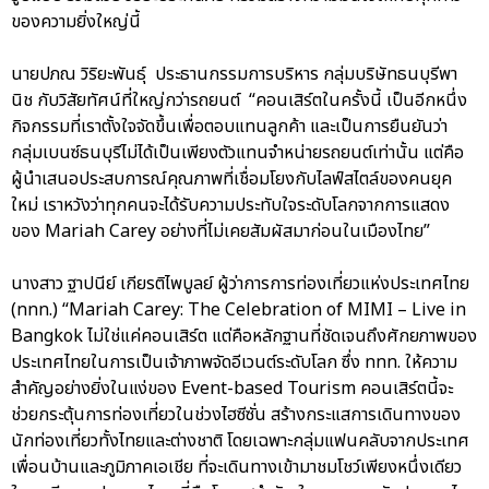
ของความยิ่งใหญ่นี้
นายปภณ วิริยะพันธุ์ ประธานกรรมการบริหาร กลุ่มบริษัทธนบุรีพา
นิช กับวิสัยทัศน์ที่ใหญ่กว่ารถยนต์ “คอนเสิร์ตในครั้งนี้ เป็นอีกหนึ่ง
กิจกรรมที่เราตั้งใจจัดขึ้นเพื่อตอบแทนลูกค้า และเป็นการยืนยันว่า
กลุ่มเบนซ์ธนบุรีไม่ได้เป็นเพียงตัวแทนจำหน่ายรถยนต์เท่านั้น แต่คือ
ผู้นำเสนอประสบการณ์คุณภาพที่เชื่อมโยงกับไลฟ์สไตล์ของคนยุค
ใหม่ เราหวังว่าทุกคนจะได้รับความประทับใจระดับโลกจากการแสดง
ของ Mariah Carey อย่างที่ไม่เคยสัมผัสมาก่อนในเมืองไทย”
นางสาว ฐาปนีย์ เกียรติไพบูลย์ ผู้ว่าการการท่องเที่ยวแห่งประเทศไทย
(ททท.) “Mariah Carey: The Celebration of MIMI – Live in
Bangkok ไม่ใช่แค่คอนเสิร์ต แต่คือหลักฐานที่ชัดเจนถึงศักยภาพของ
ประเทศไทยในการเป็นเจ้าภาพจัดอีเวนต์ระดับโลก ซึ่ง ททท. ให้ความ
สำคัญอย่างยิ่งในแง่ของ Event-based Tourism คอนเสิร์ตนี้จะ
ช่วยกระตุ้นการท่องเที่ยวในช่วงไฮซีซั่น สร้างกระแสการเดินทางของ
นักท่องเที่ยวทั้งไทยและต่างชาติ โดยเฉพาะกลุ่มแฟนคลับจากประเทศ
เพื่อนบ้านและภูมิภาคเอเชีย ที่จะเดินทางเข้ามาชมโชว์เพียงหนึ่งเดียว