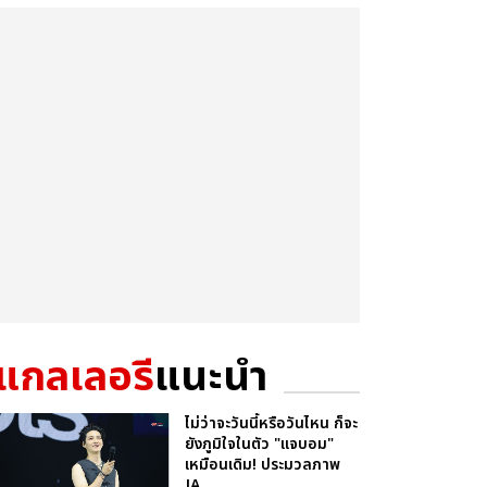
แกลเลอรี
แนะนำ
ไม่ว่าจะวันนี้หรือวันไหน ก็จะ
ยังภูมิใจในตัว "แจบอม"
เหมือนเดิม! ประมวลภาพ
JA...