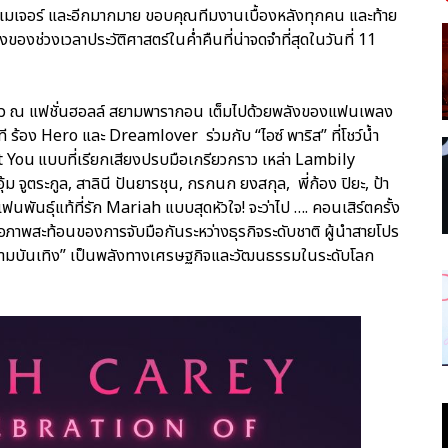
เมเจอร์ และอีกมากมาย ขอบคุณทีมงานเบื้องหลังทุกคน และท้าย
งช่วงเวลาประวัติศาสตร์ในค่ำคืนที่น่าจดจำที่สุดในวันที่ 11
าว ณ แฟชั่นฮอลล์ สยามพารากอน เต็มไปด้วยพลังของแฟนเพลง
ที ร้อง Hero และ Dreamlover ร่วมกับ “ไอซ์ พาริส” ที่โชว์น้ำ
ou แบบที่เรียกเสียงปรบมือเกรียวกราว เหล่า Lambily
 จูตระกูล, สาลินี ปันยารชุน, กรกนก ยงสกุล, พี่ก้อง ปิยะ, ป้า
นพันธุ์แท้ที่รัก Mariah แบบสุดหัวใจ! จะว่าไป …. คอนเสิร์ตครั้ง
ือภาพสะท้อนของการจับมือกันระหว่างธุรกิจระดับชาติ ผู้นำสายโปร
“ความบันเทิง” เป็นพลังทางเศรษฐกิจและวัฒนธรรมในระดับโลก