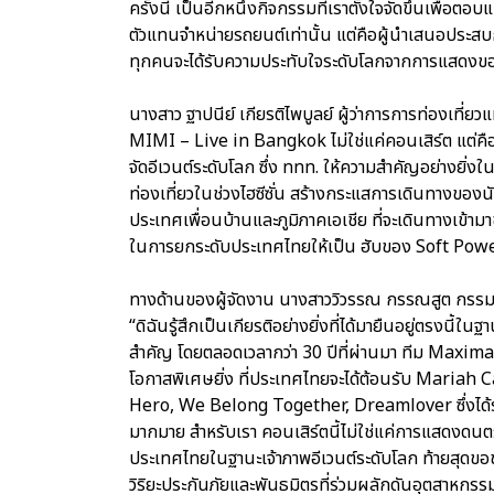
ครั้งนี้ เป็นอีกหนึ่งกิจกรรมที่เราตั้งใจจัดขึ้นเพื่อต
ตัวแทนจำหน่ายรถยนต์เท่านั้น แต่คือผู้นำเสนอประสบก
ทุกคนจะได้รับความประทับใจระดับโลกจากการแสดงขอ
นางสาว ฐาปนีย์ เกียรติไพบูลย์ ผู้ว่าการการท่องเท
MIMI – Live in Bangkok ไม่ใช่แค่คอนเสิร์ต แต่ค
จัดอีเวนต์ระดับโลก ซึ่ง ททท. ให้ความสำคัญอย่างยิ่
ท่องเที่ยวในช่วงไฮซีซั่น สร้างกระแสการเดินทางของน
ประเทศเพื่อนบ้านและภูมิภาคเอเชีย ที่จะเดินทางเข้า
ในการยกระดับประเทศไทยให้เป็น ฮับของ Soft Power
ทางด้านของผู้จัดงาน นางสาววิวรรณ กรรณสูต กรรมก
“ดิฉันรู้สึกเป็นเกียรติอย่างยิ่งที่ได้มายืนอยู่ตรงนี้ใน
สำคัญ โดยตลอดเวลากว่า 30 ปีที่ผ่านมา ทีม Maximag
โอกาสพิเศษยิ่ง ที่ประเทศไทยจะได้ต้อนรับ Mariah 
Hero, We Belong Together, Dreamlover ซึ่งได
มากมาย สำหรับเรา คอนเสิร์ตนี้ไม่ใช่แค่การแสดงดนต
ประเทศไทยในฐานะเจ้าภาพอีเวนต์ระดับโลก ท้ายสุดขอข
วิริยะประกันภัยและพันธมิตรที่ร่วมผลักดันอุตสาหกรร