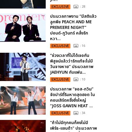
EXCLUSIVE
: 28
ประมวลภาพงาน “มีสติแล้ว
ลูกพีช PEACH AND ME
PREMIERE NIGHT”
ปอนด์-ภูวินทร์ คลั่งรัก
หวา...
EXCLUSIVE
: 16
“ช่วงเวลาที่ไม่ได้เจอกัน
พิสูจน์แล้วว่ารักแท้จะไม่มี
วันจางหาย” ประมวลภาพ
JAEHYUN กับแฟน...
EXCLUSIVE
: 10
ประมวลภาพ “จอส-กวิน”
จัดปาร์ตี้ริมหาดสุดฮอต ใน
คอนเสิร์ตครั้งยิ่งใหญ่
“JOSS GAWIN HEAT ...
EXCLUSIVE
: 34
"ถ้าไม่มีทุกคนก็คงไม่มี
เพิร์ธ-แซนต้า" ประมวลภาพ