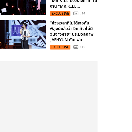
“MR.KILL มังงะสั่งตาย” ใน
งาน “MR.KILL...
EXCLUSIVE
: 14
“ช่วงเวลาที่ไม่ได้เจอกัน
พิสูจน์แล้วว่ารักแท้จะไม่มี
วันจางหาย” ประมวลภาพ
JAEHYUN กับแฟน...
EXCLUSIVE
: 10