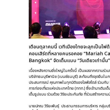
เดือนตุลาคมนี้ เวทีเมืองไทยจะลุกเป็นไ
คอนเสิร์ตที่หลายคนรอคอย “Mariah Ca
Bangkok” จัดเต็มแบบ “วันเดียวเท่านั้น”
เบื้องหลังความยิ่งใหญ่ในครั้งนี้ เป็นผลจากความร่ว
บริษัทธนบุรีพานิช (เบนซ์ธนบุรี) สะท้อนถึงจุดยืนใน
ประสบการณ์ คุณภาพในทุกมิติของไลฟ์สไตล์ ร่วมกับ
การท่องเที่ยวแห่งประเทศไทย (ททท.) ซึ่งเข้ามาเติม
เต็มรูปแบบ ร่วมด้วย วิริยะประกันภัย ที่ร่วมสร้างความ
นายปภณ วิริยะพันธุ์ ประธานกรรมการบริหาร กลุ่มบริษ