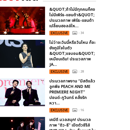
&QUOT;ถ้าไม่มีทุกคนก็คง
ไม่มีเพิร์ธ-แซนต้า&QUOT;
ประมวลภาพ เพิร์ธ-แซนต้า
เปลี่ยนฮอลล์ให...
EXCLUSIVE
: 34
ไม่ว่าจะวันนี้หรือวันไหน ก็จะ
ยังภูมิใจในตัว
&QUOT;แจบอม&QUOT;
เหมือนเดิม! ประมวลภาพ
JA...
EXCLUSIVE
: 28
ประมวลภาพงาน “มีสติแล้ว
ลูกพีช PEACH AND ME
PREMIERE NIGHT”
ปอนด์-ภูวินทร์ คลั่งรัก
หวา...
EXCLUSIVE
: 16
เคมีดี มวลสนุก! ประมวล
ภาพ “ดิว-ธี” เปิดตัวซีรีส์