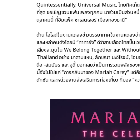
Quintessentially, Universal Music, ไทยทิคเก็ต
ที่สุด ขอเชิญชวนแฟนเพลงทุกคน มาร่วมเป็นส่วนหนึ่งขอ
ตุลาคมนี้ ที่อิมแพ็ค ชาเลนเจอร์ เมืองทองธานี”
ด้าน ไฮไลต์ในงานแถลงข่าวบรรยากาศในงานแถลงข่
และเหล่าคนดังโดยมี “ทาทายัง” ดีว่าสายเลือดไทยขึ้นเว
เสียงละมุนใน We Belong Together และ Without Y
Thailand อย่าง มาดามแหน, ลักขณา นะวิโรจน์, โอบอุ้ม
ตือ -สมบัษร และ จูดี้ บอกเลยว่าเป็นการรวมพลังของแฟ
นี้จึงไม่ใช่แค่ “การกลับมาของ Mariah Carey” แต่ค
ดักชัน และหน่วยงานส่งเสริมการท่องเที่ยว ที่มอง 