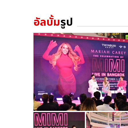
อัลบั้ม
รูป