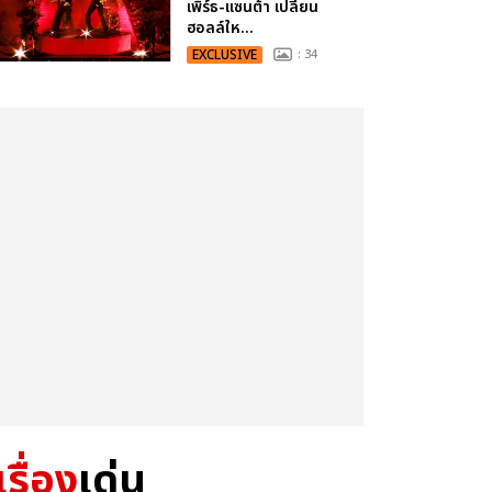
เพิร์ธ-แซนต้า เปลี่ยน
ฮอลล์ให...
EXCLUSIVE
: 34
เรื่อง
เด่น