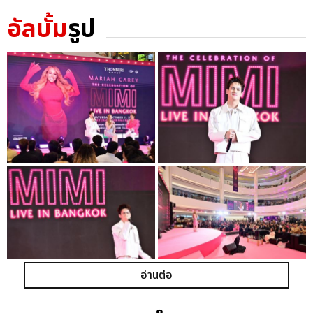
อัลบั้ม
รูป
อ่านต่อ