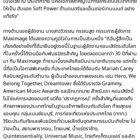
ในเอเชีย ณ ประเทศไทย นี่คือโอกาสสำคัญในการยกระดับประเทศไทย
ให้เป็น ฮับของ Soft Power ด้านดนตรีและเอ็นเตอร์เทนเมนต์ อย่าง
แท้จริง”
ทางด้านของผู้จัดงาน นางสาววิวรรณ กรรณสูต กรรมการผู้จัดการ
Maximage ได้แสดงความภูมิใจในการเป็นส่วนหนึ่ง “ดิฉันรู้สึกเป็น
เกียรติอย่างยิ่งที่ได้มายืนอยู่ตรงนี้ในฐานะผู้จัดงานคอนเสิร์ตระดับโลก
ที่ในครั้งนี้ได้ร่วมมือกับพันธมิตรสำคัญ โดยตลอดเวลากว่า 30 ปีที่ผ่าน
มา ทีม Maximage ทำงานเบื้องหลังศิลปินนานาชาติมากมาย แต่ครั้ง
นี้ถือเป็นโอกาสพิเศษยิ่ง ที่ประเทศไทยจะได้ต้อนรับ Mariah Carey
ศิลปินหญิงระดับตำนาน ผู้เป็นเจ้าของบทเพลงอมตะ เช่น Hero, We
Belong Together, Dreamlover ซึ่งได้รับรางวัล Grammy,
American Music Awards และอีกมากมาย สำหรับเรา คอนเสิร์ตนี้
ไม่ใช่แค่การแสดงดนตรี แต่คือ ‘ปรากฏการณ์’ ครั้งสำคัญที่แสดงถึง
ศักยภาพของประเทศไทยในฐานะเจ้าภาพอีเวนต์ระดับโลก ท้ายสุดขอ
ขอบคุณ กลุ่มเบนซ์ธนบุรี, การท่องเที่ยวแห่งประเทศไทย (ททท.)
วิริยะประกันภัยและพันธมิตรที่ร่วมผลักดันอุตสาหกรรมบันเทิงไทย ไม่
ว่าจะเป็น, สยามพารากอน, ไทยเบฟ, น้ำแร่ตราช้าง,
Quintessentially, Universal Music, ไทยทิคเก็ตเมเจอร์ และอีก