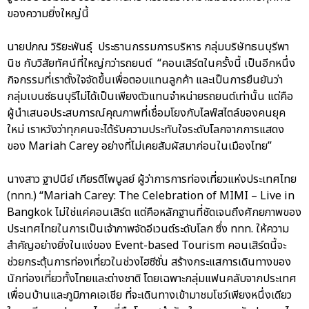
ของความยิ่งใหญ่นี้
นายปภณ วิริยะพันธุ์ ประธานกรรมการบริหาร กลุ่มบริษัทธนบุรีพา
นิช กับวิสัยทัศน์ที่ใหญ่กว่ารถยนต์ “คอนเสิร์ตในครั้งนี้ เป็นอีกหนึ่ง
กิจกรรมที่เราตั้งใจจัดขึ้นเพื่อตอบแทนลูกค้า และเป็นการยืนยันว่า
กลุ่มเบนซ์ธนบุรีไม่ได้เป็นเพียงตัวแทนจำหน่ายรถยนต์เท่านั้น แต่คือ
ผู้นำเสนอประสบการณ์คุณภาพที่เชื่อมโยงกับไลฟ์สไตล์ของคนยุค
ใหม่ เราหวังว่าทุกคนจะได้รับความประทับใจระดับโลกจากการแสดง
ของ Mariah Carey อย่างที่ไม่เคยสัมผัสมาก่อนในเมืองไทย”
นางสาว ฐาปนีย์ เกียรติไพบูลย์ ผู้ว่าการการท่องเที่ยวแห่งประเทศไทย
(ททท.) “Mariah Carey: The Celebration of MIMI – Live in
Bangkok ไม่ใช่แค่คอนเสิร์ต แต่คือหลักฐานที่ชัดเจนถึงศักยภาพของ
ประเทศไทยในการเป็นเจ้าภาพจัดอีเวนต์ระดับโลก ซึ่ง ททท. ให้ความ
สำคัญอย่างยิ่งในแง่ของ Event-based Tourism คอนเสิร์ตนี้จะ
ช่วยกระตุ้นการท่องเที่ยวในช่วงไฮซีซั่น สร้างกระแสการเดินทางของ
นักท่องเที่ยวทั้งไทยและต่างชาติ โดยเฉพาะกลุ่มแฟนคลับจากประเทศ
เพื่อนบ้านและภูมิภาคเอเชีย ที่จะเดินทางเข้ามาชมโชว์เพียงหนึ่งเดียว