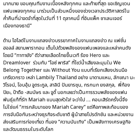
มากมาย ขอบคุณทีมงานเบื้องหลังทุกคน และท้ายที่สุด ขอเชิญชวน
แฟนเพลงทุกคน มาร่วมเป็นส่วนหนึ่งของช่วงเวลาประวัติศาสตร์ใน
ค่ำคืนที่น่าจดจำที่สุดในวันที่ 11 ตุลาคมนี้ ที่อิมแพ็ค ชาเลนเจอร์
เมืองทองธานี”
ด้าน ไฮไลต์ในงานแถลงข่าวบรรยากาศในงานแถลงข่าว ณ แฟชั่น
ฮอลล์ สยามพารากอน เต็มไปด้วยพลังของแฟนเพลงและเหล่าคนดัง
โดยมี “ทาทายัง” ดีว่าสายเลือดไทยขึ้นเวที ร้อง Hero และ
Dreamlover ร่วมกับ “ไอซ์ พาริส” ที่โชว์น้ำเสียงละมุนใน We
Belong Together และ Without You แบบที่เรียกเสียงปรบมือ
เกรียวกราว เหล่า Lambily Thailand อย่าง มาดามแหน, ลักขณา นะ
วิโรจน์, โอบอุ้ม จูตระกูล, สาลินี ปันยารชุน, กรกนก ยงสกุล, พี่ก้อง
ปิยะ, ป้าตือ -สมบัษร และ จูดี้ บอกเลยว่าเป็นการรวมพลังของแฟน
พันธุ์แท้ที่รัก Mariah แบบสุดหัวใจ! จะว่าไป …. คอนเสิร์ตครั้งนี้จึง
ไม่ใช่แค่ “การกลับมาของ Mariah Carey” แต่คือภาพสะท้อนของ
การจับมือกันระหว่างธุรกิจระดับชาติ ผู้นำสายโปรดักชัน และหน่วยงาน
ส่งเสริมการท่องเที่ยว ที่มอง “ความบันเทิง” เป็นพลังทางเศรษฐกิจ
และวัฒนธรรมในระดับโลก