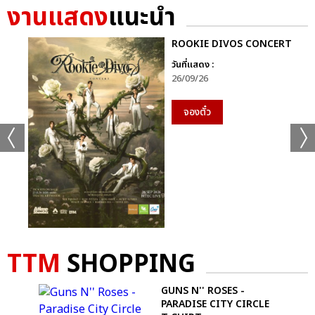
+44
งานแสดง
แนะนำ
ดูรูปทั้งหมด
ROOKIE DIVOS CONCERT
วันที่แสดง :
26/09/26
จองตั๋ว
เเท็กที่เกี่ยวข้อง :
MARIAH CAREY
MARIAH CAREY: THE CELEBRATION OF MIMI – LIVE IN
BANGKOK
TTM
SHOPPING
GUNS N'' ROSES -
แชร์ :
SHARE
TWEET
LINE
AD
PARADISE CITY CIRCLE