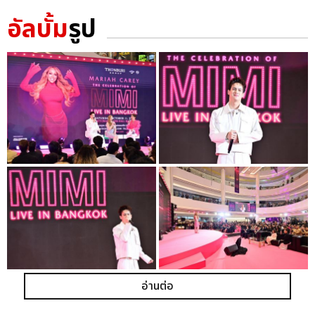
อัลบั้ม
รูป
อ่านต่อ