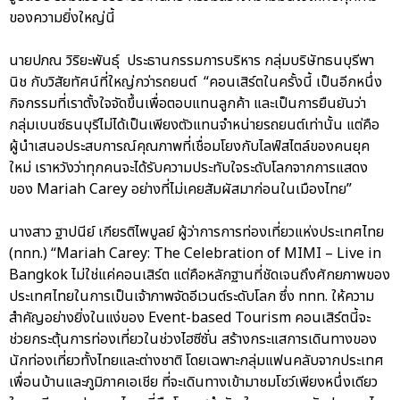
ของความยิ่งใหญ่นี้
นายปภณ วิริยะพันธุ์ ประธานกรรมการบริหาร กลุ่มบริษัทธนบุรีพา
นิช กับวิสัยทัศน์ที่ใหญ่กว่ารถยนต์ “คอนเสิร์ตในครั้งนี้ เป็นอีกหนึ่ง
กิจกรรมที่เราตั้งใจจัดขึ้นเพื่อตอบแทนลูกค้า และเป็นการยืนยันว่า
กลุ่มเบนซ์ธนบุรีไม่ได้เป็นเพียงตัวแทนจำหน่ายรถยนต์เท่านั้น แต่คือ
ผู้นำเสนอประสบการณ์คุณภาพที่เชื่อมโยงกับไลฟ์สไตล์ของคนยุค
ใหม่ เราหวังว่าทุกคนจะได้รับความประทับใจระดับโลกจากการแสดง
ของ Mariah Carey อย่างที่ไม่เคยสัมผัสมาก่อนในเมืองไทย”
นางสาว ฐาปนีย์ เกียรติไพบูลย์ ผู้ว่าการการท่องเที่ยวแห่งประเทศไทย
(ททท.) “Mariah Carey: The Celebration of MIMI – Live in
Bangkok ไม่ใช่แค่คอนเสิร์ต แต่คือหลักฐานที่ชัดเจนถึงศักยภาพของ
ประเทศไทยในการเป็นเจ้าภาพจัดอีเวนต์ระดับโลก ซึ่ง ททท. ให้ความ
สำคัญอย่างยิ่งในแง่ของ Event-based Tourism คอนเสิร์ตนี้จะ
ช่วยกระตุ้นการท่องเที่ยวในช่วงไฮซีซั่น สร้างกระแสการเดินทางของ
นักท่องเที่ยวทั้งไทยและต่างชาติ โดยเฉพาะกลุ่มแฟนคลับจากประเทศ
เพื่อนบ้านและภูมิภาคเอเชีย ที่จะเดินทางเข้ามาชมโชว์เพียงหนึ่งเดียว