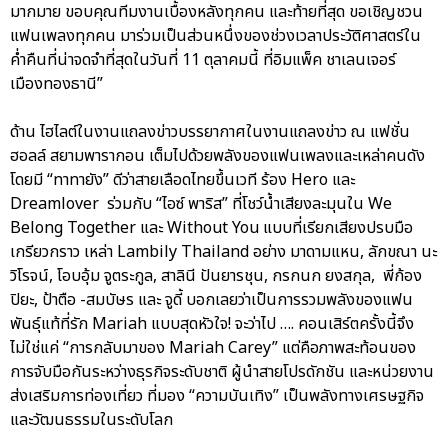
มากมาย ขอบคุณทีมงานเบื้องหลังทุกคน และท้ายที่สุด ขอเชิญชวน
แฟนเพลงทุกคน มาร่วมเป็นส่วนหนึ่งของช่วงเวลาประวัติศาสตร์ใน
ค่ำคืนที่น่าจดจำที่สุดในวันที่ 11 ตุลาคมนี้ ที่อิมแพ็ค ชาเลนเจอร์
เมืองทองธานี”
ด้าน ไฮไลต์ในงานแถลงข่าวบรรยากาศในงานแถลงข่าว ณ แฟชั่น
ฮอลล์ สยามพารากอน เต็มไปด้วยพลังของแฟนเพลงและเหล่าคนดัง
โดยมี “ทาทายัง” ดีว่าสายเลือดไทยขึ้นเวที ร้อง Hero และ
Dreamlover ร่วมกับ “ไอซ์ พาริส” ที่โชว์น้ำเสียงละมุนใน We
Belong Together และ Without You แบบที่เรียกเสียงปรบมือ
เกรียวกราว เหล่า Lambily Thailand อย่าง มาดามแหน, ลักขณา นะ
วิโรจน์, โอบอุ้ม จูตระกูล, สาลินี ปันยารชุน, กรกนก ยงสกุล, พี่ก้อง
ปิยะ, ป้าตือ -สมบัษร และ จูดี้ บอกเลยว่าเป็นการรวมพลังของแฟน
พันธุ์แท้ที่รัก Mariah แบบสุดหัวใจ! จะว่าไป …. คอนเสิร์ตครั้งนี้จึง
ไม่ใช่แค่ “การกลับมาของ Mariah Carey” แต่คือภาพสะท้อนของ
การจับมือกันระหว่างธุรกิจระดับชาติ ผู้นำสายโปรดักชัน และหน่วยงาน
ส่งเสริมการท่องเที่ยว ที่มอง “ความบันเทิง” เป็นพลังทางเศรษฐกิจ
และวัฒนธรรมในระดับโลก