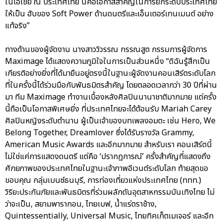
ในเอเชีย ณ ประเทศไทย นี่คือโอกาสสำคัญในการยกระดับประเทศไทย
ให้เป็น ฮับของ Soft Power ด้านดนตรีและเอ็นเตอร์เทนเมนต์ อย่าง
แท้จริง”
ทางด้านของผู้จัดงาน นางสาววิวรรณ กรรณสูต กรรมการผู้จัดการ
Maximage ได้แสดงความภูมิใจในการเป็นส่วนหนึ่ง “ดิฉันรู้สึกเป็น
เกียรติอย่างยิ่งที่ได้มายืนอยู่ตรงนี้ในฐานะผู้จัดงานคอนเสิร์ตระดับโลก
ที่ในครั้งนี้ได้ร่วมมือกับพันธมิตรสำคัญ โดยตลอดเวลากว่า 30 ปีที่ผ่าน
มา ทีม Maximage ทำงานเบื้องหลังศิลปินนานาชาติมากมาย แต่ครั้ง
นี้ถือเป็นโอกาสพิเศษยิ่ง ที่ประเทศไทยจะได้ต้อนรับ Mariah Carey
ศิลปินหญิงระดับตำนาน ผู้เป็นเจ้าของบทเพลงอมตะ เช่น Hero, We
Belong Together, Dreamlover ซึ่งได้รับรางวัล Grammy,
American Music Awards และอีกมากมาย สำหรับเรา คอนเสิร์ตนี้
ไม่ใช่แค่การแสดงดนตรี แต่คือ ‘ปรากฏการณ์’ ครั้งสำคัญที่แสดงถึง
ศักยภาพของประเทศไทยในฐานะเจ้าภาพอีเวนต์ระดับโลก ท้ายสุดขอ
ขอบคุณ กลุ่มเบนซ์ธนบุรี, การท่องเที่ยวแห่งประเทศไทย (ททท.)
วิริยะประกันภัยและพันธมิตรที่ร่วมผลักดันอุตสาหกรรมบันเทิงไทย ไม่
ว่าจะเป็น, สยามพารากอน, ไทยเบฟ, น้ำแร่ตราช้าง,
Quintessentially, Universal Music, ไทยทิคเก็ตเมเจอร์ และอีก