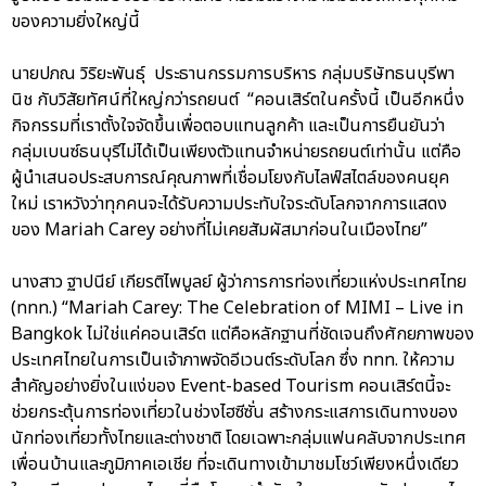
ของความยิ่งใหญ่นี้
นายปภณ วิริยะพันธุ์ ประธานกรรมการบริหาร กลุ่มบริษัทธนบุรีพา
นิช กับวิสัยทัศน์ที่ใหญ่กว่ารถยนต์ “คอนเสิร์ตในครั้งนี้ เป็นอีกหนึ่ง
กิจกรรมที่เราตั้งใจจัดขึ้นเพื่อตอบแทนลูกค้า และเป็นการยืนยันว่า
กลุ่มเบนซ์ธนบุรีไม่ได้เป็นเพียงตัวแทนจำหน่ายรถยนต์เท่านั้น แต่คือ
ผู้นำเสนอประสบการณ์คุณภาพที่เชื่อมโยงกับไลฟ์สไตล์ของคนยุค
ใหม่ เราหวังว่าทุกคนจะได้รับความประทับใจระดับโลกจากการแสดง
ของ Mariah Carey อย่างที่ไม่เคยสัมผัสมาก่อนในเมืองไทย”
นางสาว ฐาปนีย์ เกียรติไพบูลย์ ผู้ว่าการการท่องเที่ยวแห่งประเทศไทย
(ททท.) “Mariah Carey: The Celebration of MIMI – Live in
Bangkok ไม่ใช่แค่คอนเสิร์ต แต่คือหลักฐานที่ชัดเจนถึงศักยภาพของ
ประเทศไทยในการเป็นเจ้าภาพจัดอีเวนต์ระดับโลก ซึ่ง ททท. ให้ความ
สำคัญอย่างยิ่งในแง่ของ Event-based Tourism คอนเสิร์ตนี้จะ
ช่วยกระตุ้นการท่องเที่ยวในช่วงไฮซีซั่น สร้างกระแสการเดินทางของ
นักท่องเที่ยวทั้งไทยและต่างชาติ โดยเฉพาะกลุ่มแฟนคลับจากประเทศ
เพื่อนบ้านและภูมิภาคเอเชีย ที่จะเดินทางเข้ามาชมโชว์เพียงหนึ่งเดียว