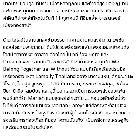
มากมาย ขอบคุณทีมงานเบื้องหลังทุกคน และท้ายที่สุด ขอเชิญชวน
แฟนเพลงทุกคน มาร่วมเป็นส่วนหนึ่งของช่วงเวลาประวัติศาสตร์ใน
ค่ำคืนที่น่าจดจำที่สุดในวันที่ 11 ตุลาคมนี้ ที่อิมแพ็ค ชาเลนเจอร์
เมืองทองธานี”
ด้าน ไฮไลต์ในงานแถลงข่าวบรรยากาศในงานแถลงข่าว ณ แฟชั่น
ฮอลล์ สยามพารากอน เต็มไปด้วยพลังของแฟนเพลงและเหล่าคนดัง
โดยมี “ทาทายัง” ดีว่าสายเลือดไทยขึ้นเวที ร้อง Hero และ
Dreamlover ร่วมกับ “ไอซ์ พาริส” ที่โชว์น้ำเสียงละมุนใน We
Belong Together และ Without You แบบที่เรียกเสียงปรบมือ
เกรียวกราว เหล่า Lambily Thailand อย่าง มาดามแหน, ลักขณา นะ
วิโรจน์, โอบอุ้ม จูตระกูล, สาลินี ปันยารชุน, กรกนก ยงสกุล, พี่ก้อง
ปิยะ, ป้าตือ -สมบัษร และ จูดี้ บอกเลยว่าเป็นการรวมพลังของแฟน
พันธุ์แท้ที่รัก Mariah แบบสุดหัวใจ! จะว่าไป …. คอนเสิร์ตครั้งนี้จึง
ไม่ใช่แค่ “การกลับมาของ Mariah Carey” แต่คือภาพสะท้อนของ
การจับมือกันระหว่างธุรกิจระดับชาติ ผู้นำสายโปรดักชัน และหน่วยงาน
ส่งเสริมการท่องเที่ยว ที่มอง “ความบันเทิง” เป็นพลังทางเศรษฐกิจ
และวัฒนธรรมในระดับโลก