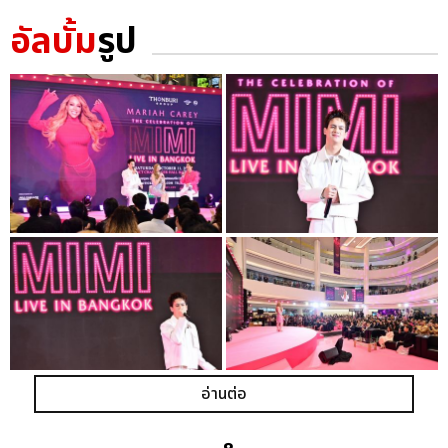
อัลบั้ม
รูป
อ่านต่อ