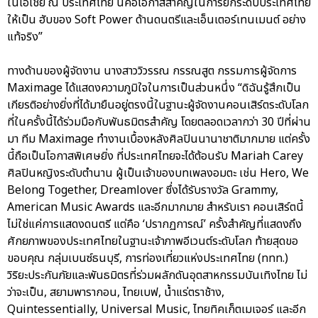
ในเอเชีย ณ ประเทศไทย นี่คือโอกาสสำคัญในการยกระดับประเทศไทย
ให้เป็น ฮับของ Soft Power ด้านดนตรีและเอ็นเตอร์เทนเมนต์ อย่าง
แท้จริง”
ทางด้านของผู้จัดงาน นางสาววิวรรณ กรรณสูต กรรมการผู้จัดการ
Maximage ได้แสดงความภูมิใจในการเป็นส่วนหนึ่ง “ดิฉันรู้สึกเป็น
เกียรติอย่างยิ่งที่ได้มายืนอยู่ตรงนี้ในฐานะผู้จัดงานคอนเสิร์ตระดับโลก
ที่ในครั้งนี้ได้ร่วมมือกับพันธมิตรสำคัญ โดยตลอดเวลากว่า 30 ปีที่ผ่าน
มา ทีม Maximage ทำงานเบื้องหลังศิลปินนานาชาติมากมาย แต่ครั้ง
นี้ถือเป็นโอกาสพิเศษยิ่ง ที่ประเทศไทยจะได้ต้อนรับ Mariah Carey
ศิลปินหญิงระดับตำนาน ผู้เป็นเจ้าของบทเพลงอมตะ เช่น Hero, We
Belong Together, Dreamlover ซึ่งได้รับรางวัล Grammy,
American Music Awards และอีกมากมาย สำหรับเรา คอนเสิร์ตนี้
ไม่ใช่แค่การแสดงดนตรี แต่คือ ‘ปรากฏการณ์’ ครั้งสำคัญที่แสดงถึง
ศักยภาพของประเทศไทยในฐานะเจ้าภาพอีเวนต์ระดับโลก ท้ายสุดขอ
ขอบคุณ กลุ่มเบนซ์ธนบุรี, การท่องเที่ยวแห่งประเทศไทย (ททท.)
วิริยะประกันภัยและพันธมิตรที่ร่วมผลักดันอุตสาหกรรมบันเทิงไทย ไม่
ว่าจะเป็น, สยามพารากอน, ไทยเบฟ, น้ำแร่ตราช้าง,
Quintessentially, Universal Music, ไทยทิคเก็ตเมเจอร์ และอีก