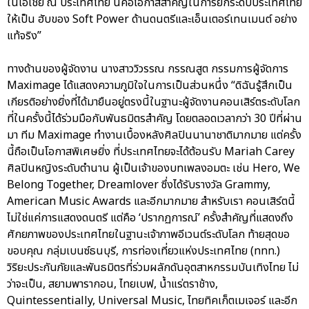
ในเอเชีย ณ ประเทศไทย นี่คือโอกาสสำคัญในการยกระดับประเทศไทย
ให้เป็น ฮับของ Soft Power ด้านดนตรีและเอ็นเตอร์เทนเมนต์ อย่าง
แท้จริง”
ทางด้านของผู้จัดงาน นางสาววิวรรณ กรรณสูต กรรมการผู้จัดการ
Maximage ได้แสดงความภูมิใจในการเป็นส่วนหนึ่ง “ดิฉันรู้สึกเป็น
เกียรติอย่างยิ่งที่ได้มายืนอยู่ตรงนี้ในฐานะผู้จัดงานคอนเสิร์ตระดับโลก
ที่ในครั้งนี้ได้ร่วมมือกับพันธมิตรสำคัญ โดยตลอดเวลากว่า 30 ปีที่ผ่าน
มา ทีม Maximage ทำงานเบื้องหลังศิลปินนานาชาติมากมาย แต่ครั้ง
นี้ถือเป็นโอกาสพิเศษยิ่ง ที่ประเทศไทยจะได้ต้อนรับ Mariah Carey
ศิลปินหญิงระดับตำนาน ผู้เป็นเจ้าของบทเพลงอมตะ เช่น Hero, We
Belong Together, Dreamlover ซึ่งได้รับรางวัล Grammy,
American Music Awards และอีกมากมาย สำหรับเรา คอนเสิร์ตนี้
ไม่ใช่แค่การแสดงดนตรี แต่คือ ‘ปรากฏการณ์’ ครั้งสำคัญที่แสดงถึง
ศักยภาพของประเทศไทยในฐานะเจ้าภาพอีเวนต์ระดับโลก ท้ายสุดขอ
ขอบคุณ กลุ่มเบนซ์ธนบุรี, การท่องเที่ยวแห่งประเทศไทย (ททท.)
วิริยะประกันภัยและพันธมิตรที่ร่วมผลักดันอุตสาหกรรมบันเทิงไทย ไม่
ว่าจะเป็น, สยามพารากอน, ไทยเบฟ, น้ำแร่ตราช้าง,
Quintessentially, Universal Music, ไทยทิคเก็ตเมเจอร์ และอีก