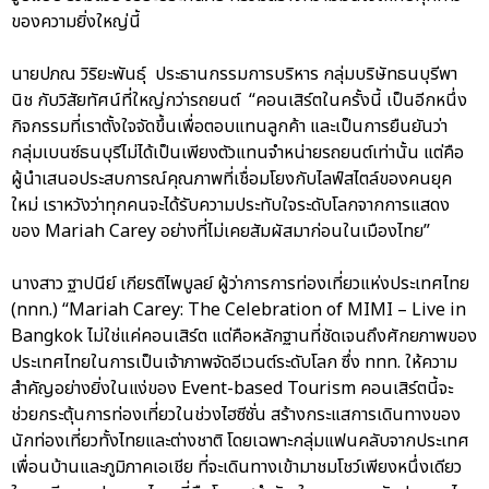
ของความยิ่งใหญ่นี้
นายปภณ วิริยะพันธุ์ ประธานกรรมการบริหาร กลุ่มบริษัทธนบุรีพา
นิช กับวิสัยทัศน์ที่ใหญ่กว่ารถยนต์ “คอนเสิร์ตในครั้งนี้ เป็นอีกหนึ่ง
กิจกรรมที่เราตั้งใจจัดขึ้นเพื่อตอบแทนลูกค้า และเป็นการยืนยันว่า
กลุ่มเบนซ์ธนบุรีไม่ได้เป็นเพียงตัวแทนจำหน่ายรถยนต์เท่านั้น แต่คือ
ผู้นำเสนอประสบการณ์คุณภาพที่เชื่อมโยงกับไลฟ์สไตล์ของคนยุค
ใหม่ เราหวังว่าทุกคนจะได้รับความประทับใจระดับโลกจากการแสดง
ของ Mariah Carey อย่างที่ไม่เคยสัมผัสมาก่อนในเมืองไทย”
นางสาว ฐาปนีย์ เกียรติไพบูลย์ ผู้ว่าการการท่องเที่ยวแห่งประเทศไทย
(ททท.) “Mariah Carey: The Celebration of MIMI – Live in
Bangkok ไม่ใช่แค่คอนเสิร์ต แต่คือหลักฐานที่ชัดเจนถึงศักยภาพของ
ประเทศไทยในการเป็นเจ้าภาพจัดอีเวนต์ระดับโลก ซึ่ง ททท. ให้ความ
สำคัญอย่างยิ่งในแง่ของ Event-based Tourism คอนเสิร์ตนี้จะ
ช่วยกระตุ้นการท่องเที่ยวในช่วงไฮซีซั่น สร้างกระแสการเดินทางของ
นักท่องเที่ยวทั้งไทยและต่างชาติ โดยเฉพาะกลุ่มแฟนคลับจากประเทศ
เพื่อนบ้านและภูมิภาคเอเชีย ที่จะเดินทางเข้ามาชมโชว์เพียงหนึ่งเดียว