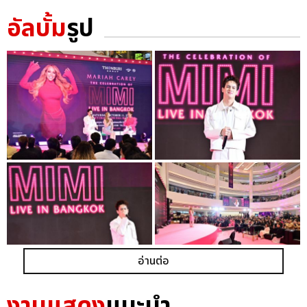
อัลบั้ม
รูป
อ่านต่อ
งานแสดง
แนะนำ