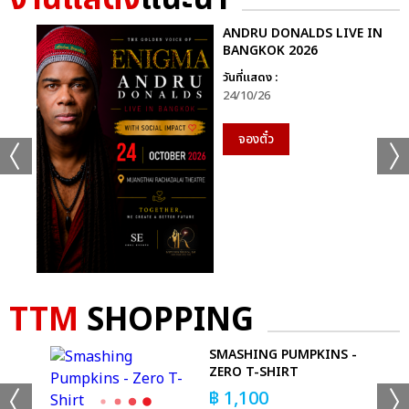
+44
ANDRU DONALDS LIVE IN
ดูรูปทั้งหมด
BANGKOK 2026
วันที่แสดง :
24/10/26
จองตั๋ว
เเท็กที่เกี่ยวข้อง :
MARIAH CAREY
MARIAH CAREY: THE CELEBRATION OF MIMI – LIVE IN
BANGKOK
TTM
SHOPPING
E
SMASHING PUMPKINS -
ZERO T-SHIRT
แชร์ :
SHARE
TWEET
LINE
฿
1,100