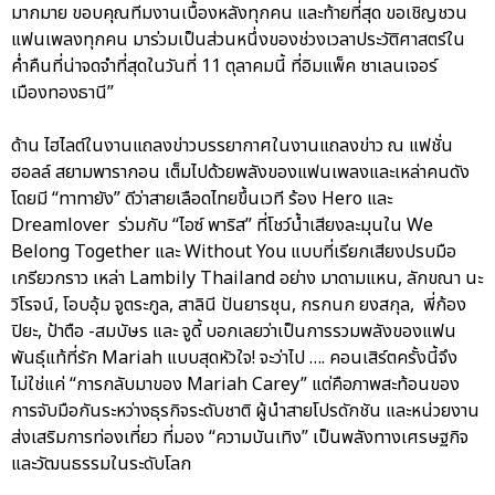
มากมาย ขอบคุณทีมงานเบื้องหลังทุกคน และท้ายที่สุด ขอเชิญชวน
แฟนเพลงทุกคน มาร่วมเป็นส่วนหนึ่งของช่วงเวลาประวัติศาสตร์ใน
ค่ำคืนที่น่าจดจำที่สุดในวันที่ 11 ตุลาคมนี้ ที่อิมแพ็ค ชาเลนเจอร์
เมืองทองธานี”
ด้าน ไฮไลต์ในงานแถลงข่าวบรรยากาศในงานแถลงข่าว ณ แฟชั่น
ฮอลล์ สยามพารากอน เต็มไปด้วยพลังของแฟนเพลงและเหล่าคนดัง
โดยมี “ทาทายัง” ดีว่าสายเลือดไทยขึ้นเวที ร้อง Hero และ
Dreamlover ร่วมกับ “ไอซ์ พาริส” ที่โชว์น้ำเสียงละมุนใน We
Belong Together และ Without You แบบที่เรียกเสียงปรบมือ
เกรียวกราว เหล่า Lambily Thailand อย่าง มาดามแหน, ลักขณา นะ
วิโรจน์, โอบอุ้ม จูตระกูล, สาลินี ปันยารชุน, กรกนก ยงสกุล, พี่ก้อง
ปิยะ, ป้าตือ -สมบัษร และ จูดี้ บอกเลยว่าเป็นการรวมพลังของแฟน
พันธุ์แท้ที่รัก Mariah แบบสุดหัวใจ! จะว่าไป …. คอนเสิร์ตครั้งนี้จึง
ไม่ใช่แค่ “การกลับมาของ Mariah Carey” แต่คือภาพสะท้อนของ
การจับมือกันระหว่างธุรกิจระดับชาติ ผู้นำสายโปรดักชัน และหน่วยงาน
ส่งเสริมการท่องเที่ยว ที่มอง “ความบันเทิง” เป็นพลังทางเศรษฐกิจ
และวัฒนธรรมในระดับโลก