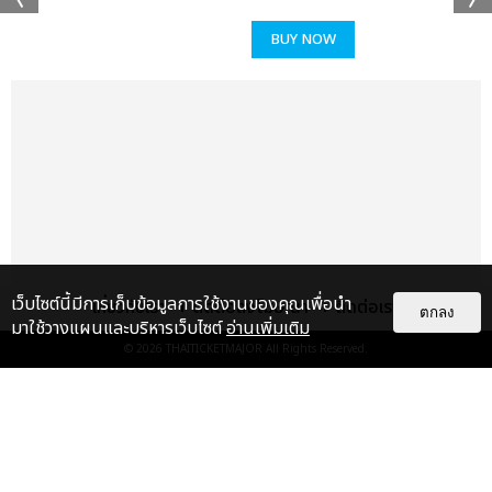
BUY NOW
เว็บไซต์นี้มีการเก็บข้อมูลการใช้งานของคุณเพื่อนำ
เกี่ยวกับเรา
ติดต่อลงโฆษณา
ติดต่อเรา
ตกลง
มาใช้วางแผนและบริหารเว็บไซต์
อ่านเพิ่มเติม
© 2026
THAITICKETMAJOR
All Rights Reserved.
แกลเลอรี
แนะนำ
"ถ้าไม่มีทุกคนก็คงไม่มีเพิร์ธ-
แซนต้า" ประมวลภาพ เพิร์ธ-แซนต้า