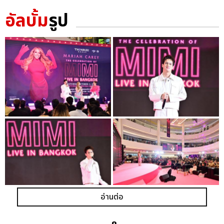
อัลบั้ม
รูป
อ่านต่อ