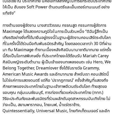
ในเอเชีย ณ ประเทศไทย นี่คือโอกาสสำคัญในการยกระดับประเทศไทย
ให้เป็น ฮับของ Soft Power ด้านดนตรีและเอ็นเตอร์เทนเมนต์ อย่าง
แท้จริง”
ทางด้านของผู้จัดงาน นางสาววิวรรณ กรรณสูต กรรมการผู้จัดการ
Maximage ได้แสดงความภูมิใจในการเป็นส่วนหนึ่ง “ดิฉันรู้สึกเป็น
เกียรติอย่างยิ่งที่ได้มายืนอยู่ตรงนี้ในฐานะผู้จัดงานคอนเสิร์ตระดับโลก
ที่ในครั้งนี้ได้ร่วมมือกับพันธมิตรสำคัญ โดยตลอดเวลากว่า 30 ปีที่ผ่าน
มา ทีม Maximage ทำงานเบื้องหลังศิลปินนานาชาติมากมาย แต่ครั้ง
นี้ถือเป็นโอกาสพิเศษยิ่ง ที่ประเทศไทยจะได้ต้อนรับ Mariah Carey
ศิลปินหญิงระดับตำนาน ผู้เป็นเจ้าของบทเพลงอมตะ เช่น Hero, We
Belong Together, Dreamlover ซึ่งได้รับรางวัล Grammy,
American Music Awards และอีกมากมาย สำหรับเรา คอนเสิร์ตนี้
ไม่ใช่แค่การแสดงดนตรี แต่คือ ‘ปรากฏการณ์’ ครั้งสำคัญที่แสดงถึง
ศักยภาพของประเทศไทยในฐานะเจ้าภาพอีเวนต์ระดับโลก ท้ายสุดขอ
ขอบคุณ กลุ่มเบนซ์ธนบุรี, การท่องเที่ยวแห่งประเทศไทย (ททท.)
วิริยะประกันภัยและพันธมิตรที่ร่วมผลักดันอุตสาหกรรมบันเทิงไทย ไม่
ว่าจะเป็น, สยามพารากอน, ไทยเบฟ, น้ำแร่ตราช้าง,
Quintessentially, Universal Music, ไทยทิคเก็ตเมเจอร์ และอีก