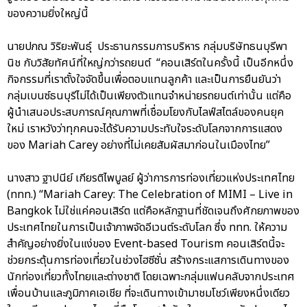
ของความยิ่งใหญ่นี้
นายปภณ วิริยะพันธุ์ ประธานกรรมการบริหาร กลุ่มบริษัทธนบุรีพา
นิช กับวิสัยทัศน์ที่ใหญ่กว่ารถยนต์ “คอนเสิร์ตในครั้งนี้ เป็นอีกหนึ่ง
กิจกรรมที่เราตั้งใจจัดขึ้นเพื่อตอบแทนลูกค้า และเป็นการยืนยันว่า
กลุ่มเบนซ์ธนบุรีไม่ได้เป็นเพียงตัวแทนจำหน่ายรถยนต์เท่านั้น แต่คือ
ผู้นำเสนอประสบการณ์คุณภาพที่เชื่อมโยงกับไลฟ์สไตล์ของคนยุค
ใหม่ เราหวังว่าทุกคนจะได้รับความประทับใจระดับโลกจากการแสดง
ของ Mariah Carey อย่างที่ไม่เคยสัมผัสมาก่อนในเมืองไทย”
นางสาว ฐาปนีย์ เกียรติไพบูลย์ ผู้ว่าการการท่องเที่ยวแห่งประเทศไทย
(ททท.) “Mariah Carey: The Celebration of MIMI – Live in
Bangkok ไม่ใช่แค่คอนเสิร์ต แต่คือหลักฐานที่ชัดเจนถึงศักยภาพของ
ประเทศไทยในการเป็นเจ้าภาพจัดอีเวนต์ระดับโลก ซึ่ง ททท. ให้ความ
สำคัญอย่างยิ่งในแง่ของ Event-based Tourism คอนเสิร์ตนี้จะ
ช่วยกระตุ้นการท่องเที่ยวในช่วงไฮซีซั่น สร้างกระแสการเดินทางของ
นักท่องเที่ยวทั้งไทยและต่างชาติ โดยเฉพาะกลุ่มแฟนคลับจากประเทศ
เพื่อนบ้านและภูมิภาคเอเชีย ที่จะเดินทางเข้ามาชมโชว์เพียงหนึ่งเดียว