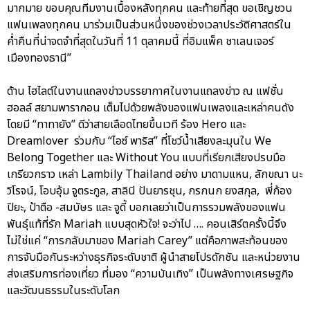
มากมาย ขอบคุณทีมงานเบื้องหลังทุกคน และท้ายที่สุด ขอเชิญชวน
แฟนเพลงทุกคน มาร่วมเป็นส่วนหนึ่งของช่วงเวลาประวัติศาสตร์ใน
ค่ำคืนที่น่าจดจำที่สุดในวันที่ 11 ตุลาคมนี้ ที่อิมแพ็ค ชาเลนเจอร์
เมืองทองธานี”
ด้าน ไฮไลต์ในงานแถลงข่าวบรรยากาศในงานแถลงข่าว ณ แฟชั่น
ฮอลล์ สยามพารากอน เต็มไปด้วยพลังของแฟนเพลงและเหล่าคนดัง
โดยมี “ทาทายัง” ดีว่าสายเลือดไทยขึ้นเวที ร้อง Hero และ
Dreamlover ร่วมกับ “ไอซ์ พาริส” ที่โชว์น้ำเสียงละมุนใน We
Belong Together และ Without You แบบที่เรียกเสียงปรบมือ
เกรียวกราว เหล่า Lambily Thailand อย่าง มาดามแหน, ลักขณา นะ
วิโรจน์, โอบอุ้ม จูตระกูล, สาลินี ปันยารชุน, กรกนก ยงสกุล, พี่ก้อง
ปิยะ, ป้าตือ -สมบัษร และ จูดี้ บอกเลยว่าเป็นการรวมพลังของแฟน
พันธุ์แท้ที่รัก Mariah แบบสุดหัวใจ! จะว่าไป …. คอนเสิร์ตครั้งนี้จึง
ไม่ใช่แค่ “การกลับมาของ Mariah Carey” แต่คือภาพสะท้อนของ
การจับมือกันระหว่างธุรกิจระดับชาติ ผู้นำสายโปรดักชัน และหน่วยงาน
ส่งเสริมการท่องเที่ยว ที่มอง “ความบันเทิง” เป็นพลังทางเศรษฐกิจ
และวัฒนธรรมในระดับโลก