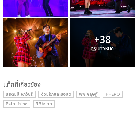
+38
ดูรูปทั้งหมด
เเท็กที่เกี่ยวข้อง :
แสตมป์ อภิวัชร์
ด้วยรักและแอบดี
พีพี กฤษฏ์
F.HERO
สิงโต นำโชค
วี วิโอเลต