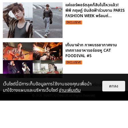
แค่แอร์พอร์ตลุคก็สับไม่ไหวแล้ว!
พีพี กฤษฏ์ บินลัดฟ้าร่วมงาน PARIS
FASHION WEEK พร้อมถ่...
EXCLUSIVE
เก็บมาฝาก ภาพบรรยากาศงาน
เทศกาลอาหารอร่อยหู CAT
FOODIVAL #5
EXCLUSIVE
เว็บไซต์นี้มีการเก็บข้อมูลการใช้งานของคุณเพื่อนำ
เกี่ยวกับเรา
ติดต่อลงโฆษณา
ติดต่อเรา
เก็บตกภาพฟินๆ คอนเสิร์ตนั่งใกล้
ตกลง
มาใช้วางแผนและบริหารเว็บไซต์
อ่านเพิ่มเติม
ปั่น-แสตมป์ มันคงเป็นความรักนิรัน
ดร์
© 2026
THAITICKETMAJOR
All Rights Reserved.
EXCLUSIVE