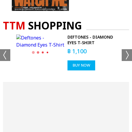
TTM
SHOPPING
DEFTONES - DIAMOND
GS
EYES T-SHIRT
฿
1,100
BUY NOW