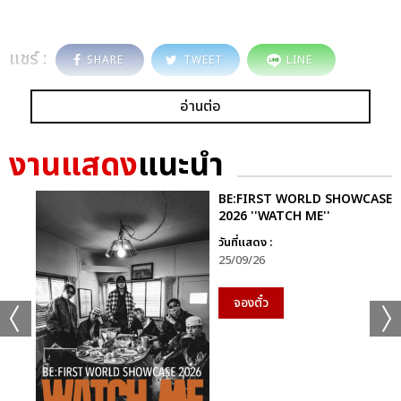
แชร์ :
SHARE
TWEET
LINE
อ่านต่อ
งานแสดง
แนะนำ
BE:FIRST WORLD SHOWCASE
2026 ''WATCH ME''
วันที่แสดง :
25/09/26
จองตั๋ว