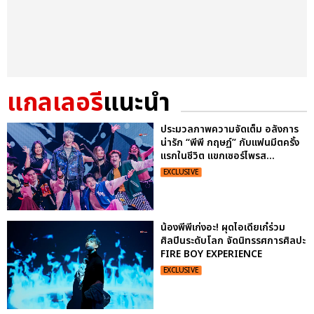
แกลเลอรี
แนะนำ
ประมวลภาพความจัดเต็ม อลังการ
น่ารัก “พีพี กฤษฏ์” กับแฟนมีตครั้ง
แรกในชีวิต แขกเซอร์ไพรส...
EXCLUSIVE
น้องพีพีเก่งอะ! ผุดไอเดียเก๋ร่วม
ศิลปินระดับโลก จัดนิทรรศการศิลปะ
FIRE BOY EXPERIENCE
EXCLUSIVE