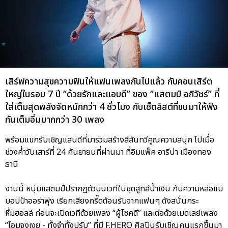
เสิร์ฟความสุขความฟินให้แฟนเพลงกันไปแล้ว กับคอนเสิร์ต
ใหญ่ในรอบ 7 ปี “ด้วยรักและแอบดี” ของ “แสตมป์ อภิวัชร์” ที่
ใส่เต็มสุดพลังจัดหนักกว่า 4 ชั่วโมง กับเซ็ตลิสต์ที่ขนมาให้ฟัง
กันเต็มอิ่มมากกว่า 30 เพลง
พร้อมแขกรับเชิญแสนดีที่มาร่วมสร้างสีสันทวีคูณความสนุก ไปเมื่อ
ช่วงค่ำวันเสาร์ที่ 24 กันยายนที่ผ่านมา ที่อิมแพ็ค อารีน่า เมืองทอง
ธานี
งานนี้ หนุ่มแสตมป์ปรากฏตัวบนเวทีในชุดสูทสีน้ำเงิน กับความหล่อแบ
บอปป้าออร่าพุ่ง เรียกเสียงกรี๊ดต้อนรับจากแฟนๆ ดังสนั่นกระ
หึ่มฮอลล์ ก่อนจะเปิดเวทีด้วยเพลง “ผู้โชคดี” และต่อด้วยเมดเลย์เพลง
“โอมจงเงย - ทั้งจำทั้งปรับ” ที่มี F.HERO ศิลปินรับเชิญคนแรกขึ้นมา