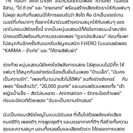
“1%” ก่อนที่ “สิงโต นำโชค” จะมาร่วมโชว์ในเพลง “ความคิด” ในสไตล์
อีสาน, “โด่ ดิ ดง” และ “ชายกลาง” พร้อมสร้างเสียงหัวเราะให้กับแฟนๆ
ไม่หยุด สมกับที่แสตมป์ให้การยอมรับว่า สิงโต คือ นักเอ็นเตอร์เทน
เนอร์ที่เก่งมากๆ ที่อยากให้มาร่วมสร้างความสนุกให้กับแฟนๆ ของ
เขาในคอนเสิร์ตครั้งนี้ จากนั้นหนุ่มแสตมป์ก็ถือโอกาสแนะนำสมาชิก
นักดนตรีไปพร้อมกับการบรรเลงเพลง “ภูเขาบังเส้นผม” ก่อนที่จะพา
ไปสนุกกันอีกครั้งกับแขกรับเชิญคนสนิท F.HERO ในเมดเลย์เพลง
“KARMA – จำเก่ง” และ “ให้ตายสิพับผ่า”
ช่วงท้าย หนุ่มแสตมป์ยังคงโชว์พลังการแสดง ใส่สุดแบบไม่มีกั๊ก ให้
แฟนๆ ได้สนุกกันอย่างต่อเนื่องเต็มอิ่มในเพลง “บ้านเล็ก”, “มันคง
เป็นความรัก”, “เพลงที่นานมาแล้วไม่ได้ฟัง” จนถึงช่วงอังกอร์ กับ
เพลง “ร้อยล้านวิว”, “20,000 punk” และเมดเลย์รวมเพลงทั้ง “เจ้า
หญิงน้ำแข็ง – สัตว์ประหลาด - Animation – รักกระโดดกำแพง”
ก่อนจะปิดเวทีด้วยเพลง “ฉันจะเป็นความรักเสมอ”
นับเป็นคอนเสิร์ตใหญ่ในแบบมินิมอล ที่เต็มไปด้วยพลังแห่งเสียง
ดนตรีดีๆ เพลงดีๆ การพูดคุยดีๆ และบรรยากาศที่ดีๆ ที่สร้างทั้งความ
สุขและความสนุก มอบทั้งรอยยิ้มและเสียงหัวเราะ ได้ตลอดการแสดง