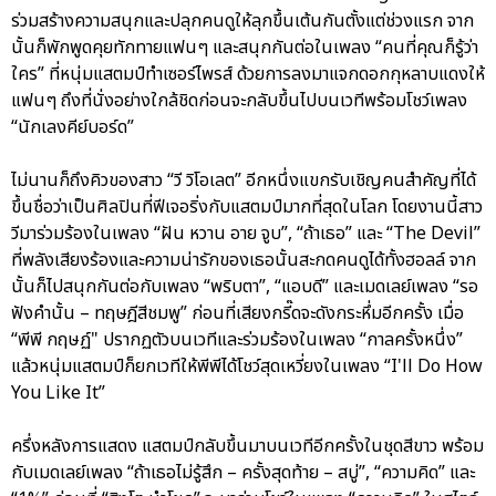
ร่วมสร้างความสนุกและปลุกคนดูให้ลุกขึ้นเต้นกันตั้งแต่ช่วงแรก จาก
นั้นก็พักพูดคุยทักทายแฟนๆ และสนุกกันต่อในเพลง “คนที่คุณก็รู้ว่า
ใคร” ที่หนุ่มแสตมป์ทำเซอร์ไพรส์ ด้วยการลงมาแจกดอกกุหลาบแดงให้
แฟนๆ ถึงที่นั่งอย่างใกล้ชิดก่อนจะกลับขึ้นไปบนเวทีพร้อมโชว์เพลง
“นักเลงคีย์บอร์ด”
ไม่นานก็ถึงคิวของสาว “วี วิโอเลต” อีกหนึ่งแขกรับเชิญคนสำคัญที่ได้
ขึ้นชื่อว่าเป็นศิลปินที่ฟีเจอริ่งกับแสตมป์มากที่สุดในโลก โดยงานนี้สาว
วีมาร่วมร้องในเพลง “ฝัน หวาน อาย จูบ”, “ถ้าเธอ” และ “The Devil”
ที่พลังเสียงร้องและความน่ารักของเธอนั้นสะกดคนดูได้ทั้งฮอลล์ จาก
นั้นก็ไปสนุกกันต่อกับเพลง “พริบตา”, “แอบดี” และเมดเลย์เพลง “รอ
ฟังคำนั้น – ทฤษฎีสีชมพู” ก่อนที่เสียงกรี๊ดจะดังกระหึ่มอีกครั้ง เมื่อ
“พีพี กฤษฏ์" ปรากฏตัวบนเวทีและร่วมร้องในเพลง “กาลครั้งหนึ่ง”
แล้วหนุ่มแสตมป์ก็ยกเวทีให้พีพีได้โชว์สุดเหวี่ยงในเพลง “I'll Do How
You Like It”
ครึ่งหลังการแสดง แสตมป์กลับขึ้นมาบนเวทีอีกครั้งในชุดสีขาว พร้อม
กับเมดเลย์เพลง “ถ้าเธอไม่รู้สึก – ครั้งสุดท้าย – สบู่”, “ความคิด” และ