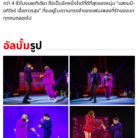
กว่า 4 ชั่วโมงเลยทีเดียว ถือเป็นอีกหนึ่งโชว์ที่ดีที่สุดของหนุ่ม “แสตมป์-
อภิวัชร์ เอื้อถาวรสุข” ที่จะอยู่ในความทรงจำของแฟนเพลงที่รักของเขา
ทุกคนตลอดไป
อัลบั้ม
รูป