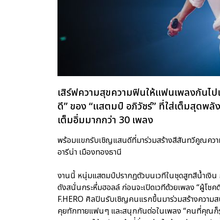
เสิร์ฟความสุขความฟินให้แฟนเพลงกันไปแ
ดี” ของ “แสตมป์ อภิวัชร์” ที่ใส่เต็มสุดพลั
เต็มอิ่มมากกว่า 30 เพลง
พร้อมแขกรับเชิญแสนดีที่มาร่วมสร้างสีสันทวีคูณความสน
อารีน่า เมืองทองธานี
งานนี้ หนุ่มแสตมป์ปรากฏตัวบนเวทีในชุดสูทสีน้ำเงิ
ดังสนั่นกระหึ่มฮอลล์ ก่อนจะเปิดเวทีด้วยเพลง “ผู้โชคด
F.HERO ศิลปินรับเชิญคนแรกขึ้นมาร่วมสร้างความสนุก
คุยทักทายแฟนๆ และสนุกกันต่อในเพลง “คนที่คุณก็รู