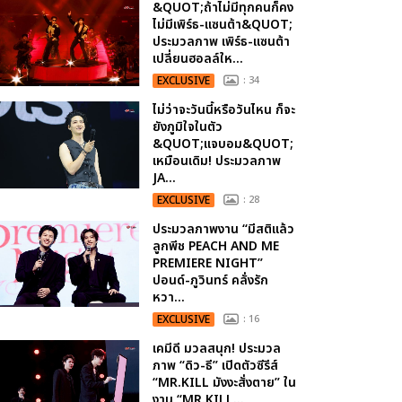
&QUOT;ถ้าไม่มีทุกคนก็คง
ไม่มีเพิร์ธ-แซนต้า&QUOT;
ประมวลภาพ เพิร์ธ-แซนต้า
เปลี่ยนฮอลล์ให...
EXCLUSIVE
: 34
ไม่ว่าจะวันนี้หรือวันไหน ก็จะ
ยังภูมิใจในตัว
&QUOT;แจบอม&QUOT;
เหมือนเดิม! ประมวลภาพ
JA...
EXCLUSIVE
: 28
ประมวลภาพงาน “มีสติแล้ว
ลูกพีช PEACH AND ME
PREMIERE NIGHT”
ปอนด์-ภูวินทร์ คลั่งรัก
หวา...
EXCLUSIVE
: 16
เคมีดี มวลสนุก! ประมวล
ภาพ “ดิว-ธี” เปิดตัวซีรีส์
“MR.KILL มังงะสั่งตาย” ใน
งาน “MR.KILL...