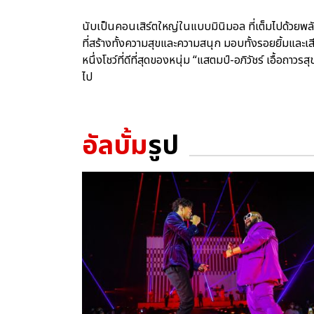
นับเป็นคอนเสิร์ตใหญ่ในแบบมินิมอล ที่เต็มไปด้วยพล
ที่สร้างทั้งความสุขและความสนุก มอบทั้งรอยยิ้มและเส
หนึ่งโชว์ที่ดีที่สุดของหนุ่ม “แสตมป์-อภิวัชร์ เอื้อ
ไป
อัลบั้ม
รูป