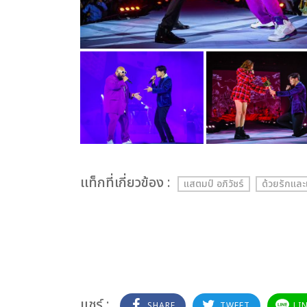
เเท็กที่เกี่ยวข้อง :
แสตมป์ อภิวัชร์
ด้วยรักและ
แชร์ :
SHARE
TWEET
LI