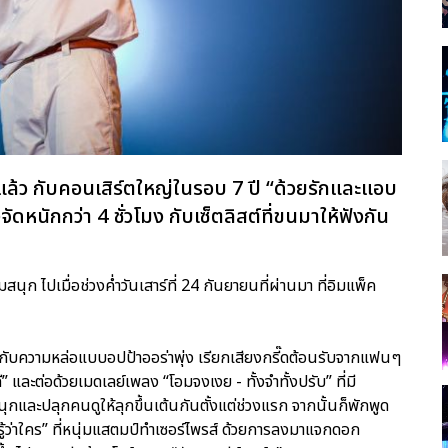
ล้ว กับคอนเสิร์ตใหญ่ในรอบ 7 ปี “ด้วยรักและแอบ
งจัดหนักกว่า 4 ชั่วโมง กับเซ็ตลิสต์ที่ขนมาให้ฟังกัน
ุก ไปเมื่อช่วงค่ำวันเสาร์ที่ 24 กันยายนที่ผ่านมา ที่อิมแพ็ค
น กับความหล่อแบบอปป้าออร่าพุ่ง เรียกเสียงกรี๊ดต้อนรับจากแฟนๆ
ี” และต่อด้วยเมดเลย์เพลง “โอมจงเงย - ทั้งจำทั้งปรับ” ที่มี
และปลุกคนดูให้ลุกขึ้นเต้นกันตั้งแต่ช่วงแรก จากนั้นก็พักพูด
้ว่าใคร” ที่หนุ่มแสตมป์ทำเซอร์ไพรส์ ด้วยการลงมาแจกดอก