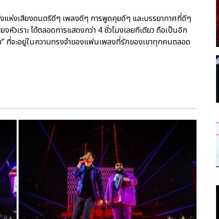
ังแห่งเสียงดนตรีดีๆ เพลงดีๆ การพูดคุยดีๆ และบรรยากาศที่ดีๆ
ียงหัวเราะ ได้ตลอดการแสดงกว่า 4 ชั่วโมงเลยทีเดียว ถือเป็นอีก
ถาวรสุข” ที่จะอยู่ในความทรงจำของแฟนเพลงที่รักของเขาทุกคนตลอด