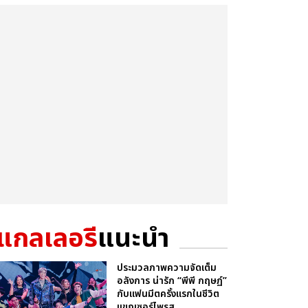
แกลเลอรี
แนะนำ
ประมวลภาพความจัดเต็ม
อลังการ น่ารัก “พีพี กฤษฏ์”
กับแฟนมีตครั้งแรกในชีวิต
แขกเซอร์ไพรส...