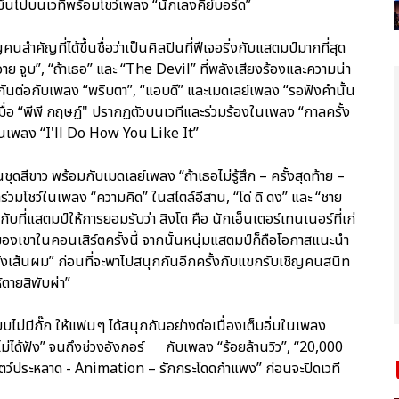
ขึ้นไปบนเวทีพร้อมโชว์เพลง “นักเลงคีย์บอร์ด”
นสำคัญที่ได้ขึ้นชื่อว่าเป็นศิลปินที่ฟีเจอริ่งกับแสตมป์มากที่สุด
ย จูบ”, “ถ้าเธอ” และ “The Devil” ที่พลังเสียงร้องและความน่า
กกันต่อกับเพลง “พริบตา”, “แอบดี” และเมดเลย์เพลง “รอฟังคำนั้น
ง เมื่อ “พีพี กฤษฏ์" ปรากฏตัวบนเวทีและร่วมร้องในเพลง “กาลครั้ง
่ยงในเพลง “I'll Do How You Like It”
ดสีขาว พร้อมกับเมดเลย์เพลง “ถ้าเธอไม่รู้สึก – ครั้งสุดท้าย –
าร่วมโชว์ในเพลง “ความคิด” ในสไตล์อีสาน, “โด่ ดิ ดง” และ “ชาย
บที่แสตมป์ให้การยอมรับว่า สิงโต คือ นักเอ็นเตอร์เทนเนอร์ที่เก่
งเขาในคอนเสิร์ตครั้งนี้ จากนั้นหนุ่มแสตมป์ก็ถือโอกาสแนะนำ
งเส้นผม” ก่อนที่จะพาไปสนุกกันอีกครั้งกับแขกรับเชิญคนสนิท
้ตายสิพับผ่า”
ไม่มีกั๊ก ให้แฟนๆ ได้สนุกกันอย่างต่อเนื่องเต็มอิ่มในเพลง
ไม่ได้ฟัง” จนถึงช่วงอังกอร์ กับเพลง “ร้อยล้านวิว”, “20,000
สัตว์ประหลาด - Animation – รักกระโดดกำแพง” ก่อนจะปิดเวที