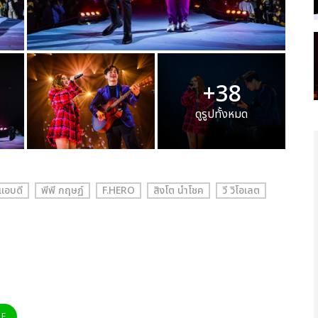
+38
ดูรูปทั้งหมด
แอบดี
พีพี กฤษฏ์
F.HERO
สิงโต นำโชค
วี วิโอเลต
NE