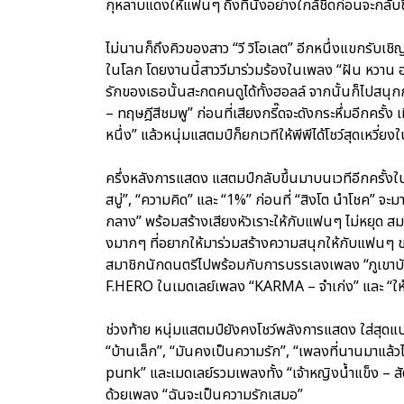
กุหลาบแดงให้แฟนๆ ถึงที่นั่งอย่างใกล้ชิดก่อนจะกลับ
ไม่นานก็ถึงคิวของสาว “วี วิโอเลต” อีกหนึ่งแขกรับเชิญค
ในโลก โดยงานนี้สาววีมาร่วมร้องในเพลง “ฝัน หวาน อา
รักของเธอนั้นสะกดคนดูได้ทั้งฮอลล์ จากนั้นก็ไปสนุ
– ทฤษฎีสีชมพู” ก่อนที่เสียงกรี๊ดจะดังกระหึ่มอีกครั้
หนึ่ง” แล้วหนุ่มแสตมป์ก็ยกเวทีให้พีพีได้โชว์สุดเหวี
ครึ่งหลังการแสดง แสตมป์กลับขึ้นมาบนเวทีอีกครั้งในชุ
สบู่”, “ความคิด” และ “1%” ก่อนที่ “สิงโต นำโชค” จะม
กลาง” พร้อมสร้างเสียงหัวเราะให้กับแฟนๆ ไม่หยุด สมกั
งมากๆ ที่อยากให้มาร่วมสร้างความสนุกให้กับแฟนๆ ขอ
สมาชิกนักดนตรีไปพร้อมกับการบรรเลงเพลง “ภูเขาบั
F.HERO ในเมดเลย์เพลง “KARMA – จำเก่ง” และ “ให
ช่วงท้าย หนุ่มแสตมป์ยังคงโชว์พลังการแสดง ใส่สุดแบบ
“บ้านเล็ก”, “มันคงเป็นความรัก”, “เพลงที่นานมาแล้ว
punk” และเมดเลย์รวมเพลงทั้ง “เจ้าหญิงน้ำแข็ง – 
ด้วยเพลง “ฉันจะเป็นความรักเสมอ”