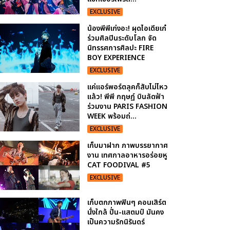
EXCLUSIVE
น้องพีพีเก่งอะ! ผุดไอเดียเก๋
ร่วมศิลปินระดับโลก จัด
นิทรรศการศิลปะ FIRE
BOY EXPERIENCE
EXCLUSIVE
แค่แอร์พอร์ตลุคก็สับไม่ไหว
แล้ว! พีพี กฤษฏ์ บินลัดฟ้า
ร่วมงาน PARIS FASHION
WEEK พร้อมถ่...
EXCLUSIVE
เก็บมาฝาก ภาพบรรยากาศ
งาน เทศกาลอาหารอร่อยหู
CAT FOODIVAL #5
EXCLUSIVE
เก็บตกภาพฟินๆ คอนเสิร์ต
นั่งใกล้ ปั่น-แสตมป์ มันคง
เป็นความรักนิรันดร์