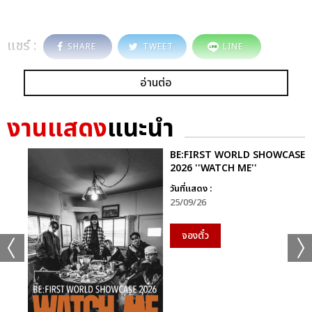
แชร์ :
SHARE
TWEET
LINE
อ่านต่อ
งานแสดง
แนะนำ
BE:FIRST WORLD SHOWCASE
2026 ''WATCH ME''
วันที่แสดง :
25/09/26
จองตั๋ว