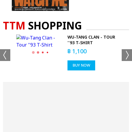
TTM
SHOPPING
PERS
WU-TANG CLAN - TOUR
''93 T-SHIRT
฿
1,100
BUY NOW