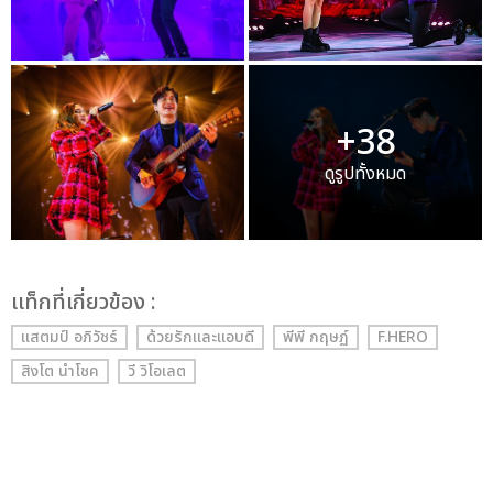
+38
ดูรูปทั้งหมด
เเท็กที่เกี่ยวข้อง :
แสตมป์ อภิวัชร์
ด้วยรักและแอบดี
พีพี กฤษฏ์
F.HERO
สิงโต นำโชค
วี วิโอเลต