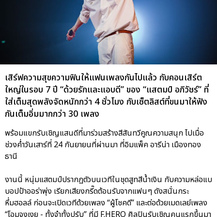
เสิร์ฟความสุขความฟินให้แฟนเพลงกันไปแล้ว กับคอนเสิร์ต
ใหญ่ในรอบ 7 ปี “ด้วยรักและแอบดี” ของ “แสตมป์ อภิวัชร์” ที่
ใส่เต็มสุดพลังจัดหนักกว่า 4 ชั่วโมง กับเซ็ตลิสต์ที่ขนมาให้ฟัง
กันเต็มอิ่มมากกว่า 30 เพลง
พร้อมแขกรับเชิญแสนดีที่มาร่วมสร้างสีสันทวีคูณความสนุก ไปเมื่อ
ช่วงค่ำวันเสาร์ที่ 24 กันยายนที่ผ่านมา ที่อิมแพ็ค อารีน่า เมืองทอง
ธานี
งานนี้ หนุ่มแสตมป์ปรากฏตัวบนเวทีในชุดสูทสีน้ำเงิน กับความหล่อแบ
บอปป้าออร่าพุ่ง เรียกเสียงกรี๊ดต้อนรับจากแฟนๆ ดังสนั่นกระ
หึ่มฮอลล์ ก่อนจะเปิดเวทีด้วยเพลง “ผู้โชคดี” และต่อด้วยเมดเลย์เพลง
“โอมจงเงย - ทั้งจำทั้งปรับ” ที่มี F.HERO ศิลปินรับเชิญคนแรกขึ้นมา