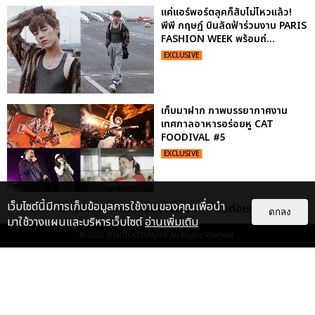
แค่แอร์พอร์ตลุคก็สับไม่ไหวแล้ว!
พีพี กฤษฏ์ บินลัดฟ้าร่วมงาน PARIS
FASHION WEEK พร้อมถ่...
EXCLUSIVE
เก็บมาฝาก ภาพบรรยากาศงาน
เทศกาลอาหารอร่อยหู CAT
FOODIVAL #5
EXCLUSIVE
เว็บไซต์นี้มีการเก็บข้อมูลการใช้งานของคุณเพื่อนำ
เกี่ยวกับเรา
ติดต่อลงโฆษณา
ติดต่อเรา
เก็บตกภาพฟินๆ คอนเสิร์ตนั่งใกล้
ตกลง
มาใช้วางแผนและบริหารเว็บไซต์
อ่านเพิ่มเติม
ปั่น-แสตมป์ มันคงเป็นความรักนิรัน
ดร์
© 2026
THAITICKETMAJOR
All Rights Reserved.
EXCLUSIVE