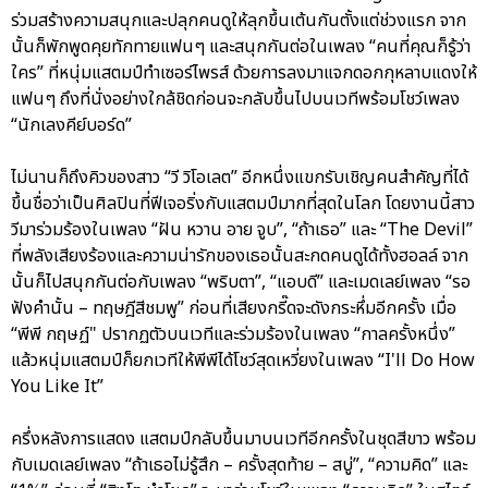
ร่วมสร้างความสนุกและปลุกคนดูให้ลุกขึ้นเต้นกันตั้งแต่ช่วงแรก จาก
นั้นก็พักพูดคุยทักทายแฟนๆ และสนุกกันต่อในเพลง “คนที่คุณก็รู้ว่า
ใคร” ที่หนุ่มแสตมป์ทำเซอร์ไพรส์ ด้วยการลงมาแจกดอกกุหลาบแดงให้
แฟนๆ ถึงที่นั่งอย่างใกล้ชิดก่อนจะกลับขึ้นไปบนเวทีพร้อมโชว์เพลง
“นักเลงคีย์บอร์ด”
ไม่นานก็ถึงคิวของสาว “วี วิโอเลต” อีกหนึ่งแขกรับเชิญคนสำคัญที่ได้
ขึ้นชื่อว่าเป็นศิลปินที่ฟีเจอริ่งกับแสตมป์มากที่สุดในโลก โดยงานนี้สาว
วีมาร่วมร้องในเพลง “ฝัน หวาน อาย จูบ”, “ถ้าเธอ” และ “The Devil”
ที่พลังเสียงร้องและความน่ารักของเธอนั้นสะกดคนดูได้ทั้งฮอลล์ จาก
นั้นก็ไปสนุกกันต่อกับเพลง “พริบตา”, “แอบดี” และเมดเลย์เพลง “รอ
ฟังคำนั้น – ทฤษฎีสีชมพู” ก่อนที่เสียงกรี๊ดจะดังกระหึ่มอีกครั้ง เมื่อ
“พีพี กฤษฏ์" ปรากฏตัวบนเวทีและร่วมร้องในเพลง “กาลครั้งหนึ่ง”
แล้วหนุ่มแสตมป์ก็ยกเวทีให้พีพีได้โชว์สุดเหวี่ยงในเพลง “I'll Do How
You Like It”
ครึ่งหลังการแสดง แสตมป์กลับขึ้นมาบนเวทีอีกครั้งในชุดสีขาว พร้อม
กับเมดเลย์เพลง “ถ้าเธอไม่รู้สึก – ครั้งสุดท้าย – สบู่”, “ความคิด” และ