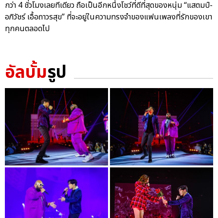
กว่า 4 ชั่วโมงเลยทีเดียว ถือเป็นอีกหนึ่งโชว์ที่ดีที่สุดของหนุ่ม “แสตมป์-
อภิวัชร์ เอื้อถาวรสุข” ที่จะอยู่ในความทรงจำของแฟนเพลงที่รักของเขา
ทุกคนตลอดไป
อัลบั้ม
รูป