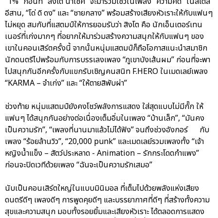
“1%” ก่อนที่ “สิงโต นำโชค” จะมาร่วมโชว์ในเพลง “ความคิด” ในสไตล์
อีสาน, “โด่ ดิ ดง” และ “ชายกลาง” พร้อมสร้างเสียงหัวเราะให้กับแฟนๆ
ไม่หยุด สมกับที่แสตมป์ให้การยอมรับว่า สิงโต คือ นักเอ็นเตอร์เทน
เนอร์ที่เก่งมากๆ ที่อยากให้มาร่วมสร้างความสนุกให้กับแฟนๆ ของ
เขาในคอนเสิร์ตครั้งนี้ จากนั้นหนุ่มแสตมป์ก็ถือโอกาสแนะนำสมาชิก
นักดนตรีไปพร้อมกับการบรรเลงเพลง “ภูเขาบังเส้นผม” ก่อนที่จะพา
ไปสนุกกันอีกครั้งกับแขกรับเชิญคนสนิท F.HERO ในเมดเลย์เพลง
“KARMA – จำเก่ง” และ “ให้ตายสิพับผ่า”
ช่วงท้าย หนุ่มแสตมป์ยังคงโชว์พลังการแสดง ใส่สุดแบบไม่มีกั๊ก ให้
แฟนๆ ได้สนุกกันอย่างต่อเนื่องเต็มอิ่มในเพลง “บ้านเล็ก”, “มันคง
เป็นความรัก”, “เพลงที่นานมาแล้วไม่ได้ฟัง” จนถึงช่วงอังกอร์ กับ
เพลง “ร้อยล้านวิว”, “20,000 punk” และเมดเลย์รวมเพลงทั้ง “เจ้า
หญิงน้ำแข็ง – สัตว์ประหลาด - Animation – รักกระโดดกำแพง”
ก่อนจะปิดเวทีด้วยเพลง “ฉันจะเป็นความรักเสมอ”
นับเป็นคอนเสิร์ตใหญ่ในแบบมินิมอล ที่เต็มไปด้วยพลังแห่งเสียง
ดนตรีดีๆ เพลงดีๆ การพูดคุยดีๆ และบรรยากาศที่ดีๆ ที่สร้างทั้งความ
สุขและความสนุก มอบทั้งรอยยิ้มและเสียงหัวเราะ ได้ตลอดการแสดง