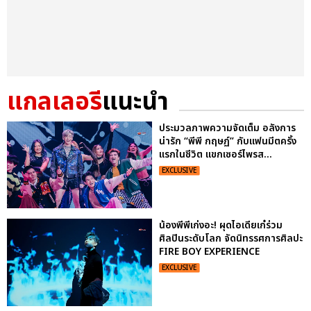
แกลเลอรี
แนะนำ
ประมวลภาพความจัดเต็ม อลังการ
น่ารัก “พีพี กฤษฏ์” กับแฟนมีตครั้ง
แรกในชีวิต แขกเซอร์ไพรส...
EXCLUSIVE
น้องพีพีเก่งอะ! ผุดไอเดียเก๋ร่วม
ศิลปินระดับโลก จัดนิทรรศการศิลปะ
FIRE BOY EXPERIENCE
EXCLUSIVE