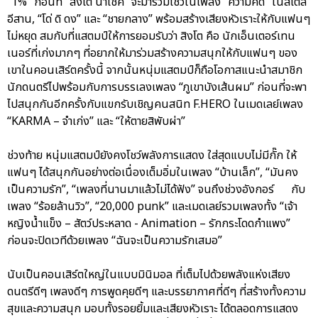
“1%” ก่อนที่ “สิงโต นำโชค” จะมาร่วมโชว์ในเพลง “ความคิด” ในสไตล์
อีสาน, “โด่ ดิ ดง” และ “ชายกลาง” พร้อมสร้างเสียงหัวเราะให้กับแฟนๆ
ไม่หยุด สมกับที่แสตมป์ให้การยอมรับว่า สิงโต คือ นักเอ็นเตอร์เทน
เนอร์ที่เก่งมากๆ ที่อยากให้มาร่วมสร้างความสนุกให้กับแฟนๆ ของ
เขาในคอนเสิร์ตครั้งนี้ จากนั้นหนุ่มแสตมป์ก็ถือโอกาสแนะนำสมาชิก
นักดนตรีไปพร้อมกับการบรรเลงเพลง “ภูเขาบังเส้นผม” ก่อนที่จะพา
ไปสนุกกันอีกครั้งกับแขกรับเชิญคนสนิท F.HERO ในเมดเลย์เพลง
“KARMA – จำเก่ง” และ “ให้ตายสิพับผ่า”
ช่วงท้าย หนุ่มแสตมป์ยังคงโชว์พลังการแสดง ใส่สุดแบบไม่มีกั๊ก ให้
แฟนๆ ได้สนุกกันอย่างต่อเนื่องเต็มอิ่มในเพลง “บ้านเล็ก”, “มันคง
เป็นความรัก”, “เพลงที่นานมาแล้วไม่ได้ฟัง” จนถึงช่วงอังกอร์ กับ
เพลง “ร้อยล้านวิว”, “20,000 punk” และเมดเลย์รวมเพลงทั้ง “เจ้า
หญิงน้ำแข็ง – สัตว์ประหลาด - Animation – รักกระโดดกำแพง”
ก่อนจะปิดเวทีด้วยเพลง “ฉันจะเป็นความรักเสมอ”
นับเป็นคอนเสิร์ตใหญ่ในแบบมินิมอล ที่เต็มไปด้วยพลังแห่งเสียง
ดนตรีดีๆ เพลงดีๆ การพูดคุยดีๆ และบรรยากาศที่ดีๆ ที่สร้างทั้งความ
สุขและความสนุก มอบทั้งรอยยิ้มและเสียงหัวเราะ ได้ตลอดการแสดง