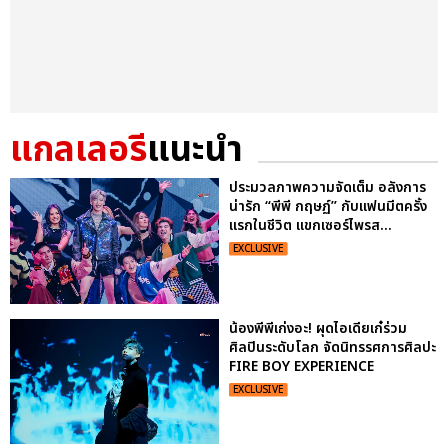
แกลเลอรี
แนะนำ
ประมวลภาพความจัดเต็ม อลังการ
น่ารัก “พีพี กฤษฏ์” กับแฟนมีตครั้ง
แรกในชีวิต แขกเซอร์ไพรส...
EXCLUSIVE
น้องพีพีเก่งอะ! ผุดไอเดียเก๋ร่วม
ศิลปินระดับโลก จัดนิทรรศการศิลปะ
FIRE BOY EXPERIENCE
EXCLUSIVE