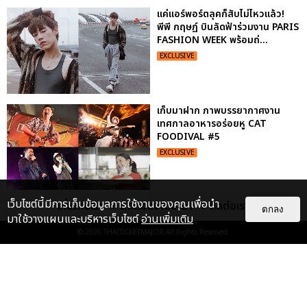
แค่แอร์พอร์ตลุคก็สับไม่ไหวแล้ว!
พีพี กฤษฏ์ บินลัดฟ้าร่วมงาน PARIS
FASHION WEEK พร้อมถ่...
EXCLUSIVE
เก็บมาฝาก ภาพบรรยากาศงาน
เทศกาลอาหารอร่อยหู CAT
FOODIVAL #5
EXCLUSIVE
เว็บไซต์นี้มีการเก็บข้อมูลการใช้งานของคุณเพื่อนำ
เกี่ยวกับเรา
ติดต่อลงโฆษณา
ติดต่อเรา
เก็บตกภาพฟินๆ คอนเสิร์ตนั่งใกล้
ตกลง
มาใช้วางแผนและบริหารเว็บไซต์
อ่านเพิ่มเติม
ปั่น-แสตมป์ มันคงเป็นความรักนิรัน
ดร์
© 2026
THAITICKETMAJOR
All Rights Reserved.
EXCLUSIVE