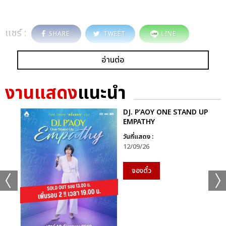
แชร์ :
SHARE
TWEET
LINE
อ่านต่อ
งานแสดง
แนะนำ
DJ. P'AOY ONE STAND UP
EMPATHY
วันที่แสดง :
12/09/26
จองตั๋ว