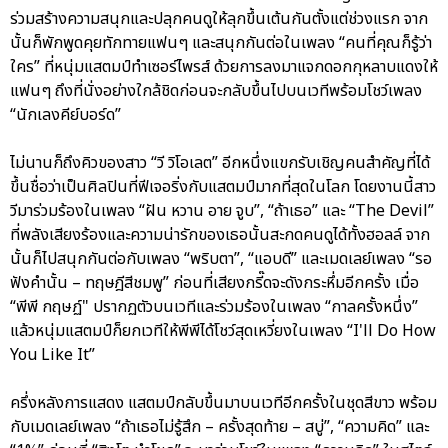
ร่วมสร้างความสนุกและปลุกคนดูให้ลุกขึ้นเต้นกันตั้งแต่ช่วงแรก จาก
นั้นก็พักพูดคุยทักทายแฟนๆ และสนุกกันต่อในเพลง “คนที่คุณก็รู้ว่า
ใคร” ที่หนุ่มแสตมป์ทำเซอร์ไพรส์ ด้วยการลงมาแจกดอกกุหลาบแดงให้
แฟนๆ ถึงที่นั่งอย่างใกล้ชิดก่อนจะกลับขึ้นไปบนเวทีพร้อมโชว์เพลง
“นักเลงคีย์บอร์ด”
ไม่นานก็ถึงคิวของสาว “วี วิโอเลต” อีกหนึ่งแขกรับเชิญคนสำคัญที่ได้
ขึ้นชื่อว่าเป็นศิลปินที่ฟีเจอริ่งกับแสตมป์มากที่สุดในโลก โดยงานนี้สาว
วีมาร่วมร้องในเพลง “ฝัน หวาน อาย จูบ”, “ถ้าเธอ” และ “The Devil”
ที่พลังเสียงร้องและความน่ารักของเธอนั้นสะกดคนดูได้ทั้งฮอลล์ จาก
นั้นก็ไปสนุกกันต่อกับเพลง “พริบตา”, “แอบดี” และเมดเลย์เพลง “รอ
ฟังคำนั้น – ทฤษฎีสีชมพู” ก่อนที่เสียงกรี๊ดจะดังกระหึ่มอีกครั้ง เมื่อ
“พีพี กฤษฏ์" ปรากฏตัวบนเวทีและร่วมร้องในเพลง “กาลครั้งหนึ่ง”
แล้วหนุ่มแสตมป์ก็ยกเวทีให้พีพีได้โชว์สุดเหวี่ยงในเพลง “I'll Do How
You Like It”
ครึ่งหลังการแสดง แสตมป์กลับขึ้นมาบนเวทีอีกครั้งในชุดสีขาว พร้อม
กับเมดเลย์เพลง “ถ้าเธอไม่รู้สึก – ครั้งสุดท้าย – สบู่”, “ความคิด” และ