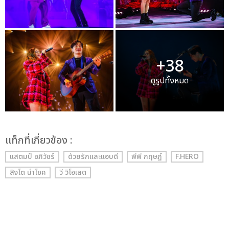
+38
ดูรูปทั้งหมด
เเท็กที่เกี่ยวข้อง :
แสตมป์ อภิวัชร์
ด้วยรักและแอบดี
พีพี กฤษฏ์
F.HERO
สิงโต นำโชค
วี วิโอเลต