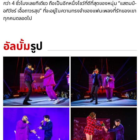
กว่า 4 ชั่วโมงเลยทีเดียว ถือเป็นอีกหนึ่งโชว์ที่ดีที่สุดของหนุ่ม “แสตมป์-
อภิวัชร์ เอื้อถาวรสุข” ที่จะอยู่ในความทรงจำของแฟนเพลงที่รักของเขา
ทุกคนตลอดไป
อัลบั้ม
รูป