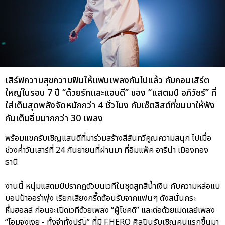
เสิร์ฟความสุขความฟินให้แฟนเพลงกันไปแล้ว กับคอนเสิร์ต
ใหญ่ในรอบ 7 ปี “ด้วยรักและแอบดี” ของ “แสตมป์ อภิวัชร์” ที่
ใส่เต็มสุดพลังจัดหนักกว่า 4 ชั่วโมง กับเซ็ตลิสต์ที่ขนมาให้ฟัง
กันเต็มอิ่มมากกว่า 30 เพลง
พร้อมแขกรับเชิญแสนดีที่มาร่วมสร้างสีสันทวีคูณความสนุก ไปเมื่อ
ช่วงค่ำวันเสาร์ที่ 24 กันยายนที่ผ่านมา ที่อิมแพ็ค อารีน่า เมืองทอง
ธานี
งานนี้ หนุ่มแสตมป์ปรากฏตัวบนเวทีในชุดสูทสีน้ำเงิน กับความหล่อแบ
บอปป้าออร่าพุ่ง เรียกเสียงกรี๊ดต้อนรับจากแฟนๆ ดังสนั่นกระ
หึ่มฮอลล์ ก่อนจะเปิดเวทีด้วยเพลง “ผู้โชคดี” และต่อด้วยเมดเลย์เพลง
“โอมจงเงย - ทั้งจำทั้งปรับ” ที่มี F.HERO ศิลปินรับเชิญคนแรกขึ้นมา