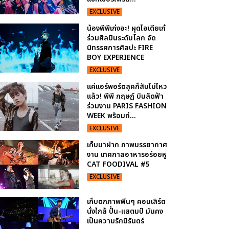
EXCLUSIVE
น้องพีพีเก่งอะ! ผุดไอเดียเก๋
ร่วมศิลปินระดับโลก จัด
นิทรรศการศิลปะ FIRE
BOY EXPERIENCE
EXCLUSIVE
แค่แอร์พอร์ตลุคก็สับไม่ไหว
แล้ว! พีพี กฤษฏ์ บินลัดฟ้า
ร่วมงาน PARIS FASHION
WEEK พร้อมถ่...
EXCLUSIVE
เก็บมาฝาก ภาพบรรยากาศ
งาน เทศกาลอาหารอร่อยหู
CAT FOODIVAL #5
EXCLUSIVE
เก็บตกภาพฟินๆ คอนเสิร์ต
นั่งใกล้ ปั่น-แสตมป์ มันคง
เป็นความรักนิรันดร์