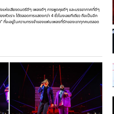
ังแห่งเสียงดนตรีดีๆ เพลงดีๆ การพูดคุยดีๆ และบรรยากาศที่ดีๆ
ียงหัวเราะ ได้ตลอดการแสดงกว่า 4 ชั่วโมงเลยทีเดียว ถือเป็นอีก
ถาวรสุข” ที่จะอยู่ในความทรงจำของแฟนเพลงที่รักของเขาทุกคนตลอด