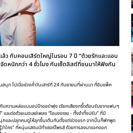
ล้ว กับคอนเสิร์ตใหญ่ในรอบ 7 ปี “ด้วยรักและแอบ
งจัดหนักกว่า 4 ชั่วโมง กับเซ็ตลิสต์ที่ขนมาให้ฟังกัน
ุก ไปเมื่อช่วงค่ำวันเสาร์ที่ 24 กันยายนที่ผ่านมา ที่อิมแพ็ค
น กับความหล่อแบบอปป้าออร่าพุ่ง เรียกเสียงกรี๊ดต้อนรับจากแฟนๆ
ี” และต่อด้วยเมดเลย์เพลง “โอมจงเงย - ทั้งจำทั้งปรับ” ที่มี
และปลุกคนดูให้ลุกขึ้นเต้นกันตั้งแต่ช่วงแรก จากนั้นก็พักพูด
้ว่าใคร” ที่หนุ่มแสตมป์ทำเซอร์ไพรส์ ด้วยการลงมาแจกดอก