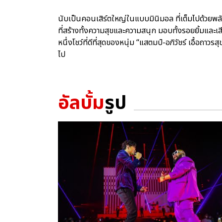
นับเป็นคอนเสิร์ตใหญ่ในแบบมินิมอล ที่เต็มไปด้วยพล
ที่สร้างทั้งความสุขและความสนุก มอบทั้งรอยยิ้มและเส
หนึ่งโชว์ที่ดีที่สุดของหนุ่ม “แสตมป์-อภิวัชร์ เอื้อ
ไป
อัลบั้ม
รูป