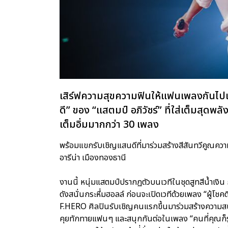
เสิร์ฟความสุขความฟินให้แฟนเพลงกันไปแ
ดี” ของ “แสตมป์ อภิวัชร์” ที่ใส่เต็มสุดพลั
เต็มอิ่มมากกว่า 30 เพลง
พร้อมแขกรับเชิญแสนดีที่มาร่วมสร้างสีสันทวีคูณความสน
อารีน่า เมืองทองธานี
งานนี้ หนุ่มแสตมป์ปรากฏตัวบนเวทีในชุดสูทสีน้ำเงิ
ดังสนั่นกระหึ่มฮอลล์ ก่อนจะเปิดเวทีด้วยเพลง “ผู้โชคด
F.HERO ศิลปินรับเชิญคนแรกขึ้นมาร่วมสร้างความสนุก
คุยทักทายแฟนๆ และสนุกกันต่อในเพลง “คนที่คุณก็รู