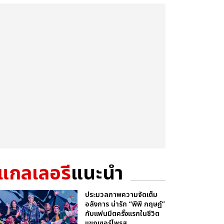
แกลเลอรี
แนะนำ
ประมวลภาพความจัดเต็ม
อลังการ น่ารัก “พีพี กฤษฏ์”
กับแฟนมีตครั้งแรกในชีวิต
แขกเซอร์ไพรส...