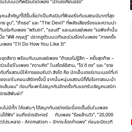
ขึ้นไปบนเวทีพร้อมโชว์เพลง “นักเลงคีย์บอร์ด”
นสำคัญที่ได้ขึ้นชื่อว่าเป็นศิลปินที่ฟีเจอริ่งกับแสตมป์มากที่สุด
ย จูบ”, “ถ้าเธอ” และ “The Devil” ที่พลังเสียงร้องและความน่า
กกันต่อกับเพลง “พริบตา”, “แอบดี” และเมดเลย์เพลง “รอฟังคำนั้น
ง เมื่อ “พีพี กฤษฏ์" ปรากฏตัวบนเวทีและร่วมร้องในเพลง “กาลครั้ง
่ยงในเพลง “I'll Do How You Like It”
ดสีขาว พร้อมกับเมดเลย์เพลง “ถ้าเธอไม่รู้สึก – ครั้งสุดท้าย –
าร่วมโชว์ในเพลง “ความคิด” ในสไตล์อีสาน, “โด่ ดิ ดง” และ “ชาย
บที่แสตมป์ให้การยอมรับว่า สิงโต คือ นักเอ็นเตอร์เทนเนอร์ที่เก่
งเขาในคอนเสิร์ตครั้งนี้ จากนั้นหนุ่มแสตมป์ก็ถือโอกาสแนะนำ
งเส้นผม” ก่อนที่จะพาไปสนุกกันอีกครั้งกับแขกรับเชิญคนสนิท
้ตายสิพับผ่า”
ไม่มีกั๊ก ให้แฟนๆ ได้สนุกกันอย่างต่อเนื่องเต็มอิ่มในเพลง
ไม่ได้ฟัง” จนถึงช่วงอังกอร์ กับเพลง “ร้อยล้านวิว”, “20,000
สัตว์ประหลาด - Animation – รักกระโดดกำแพง” ก่อนจะปิดเวที