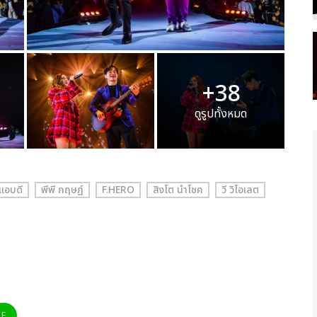
+38
ดูรูปทั้งหมด
แอบดี
พีพี กฤษฏ์
F.HERO
สิงโต นำโชค
วี วิโอเลต
NE