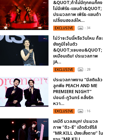
&QUOT;ถ้าไม่มีทุกคนก็คง
ไม่มีเพิร์ธ-แซนต้า&QUOT;
ประมวลภาพ เพิร์ธ-แซนต้า
เปลี่ยนฮอลล์ให...
EXCLUSIVE
: 34
ไม่ว่าจะวันนี้หรือวันไหน ก็จะ
ยังภูมิใจในตัว
&QUOT;แจบอม&QUOT;
เหมือนเดิม! ประมวลภาพ
JA...
EXCLUSIVE
: 28
ประมวลภาพงาน “มีสติแล้ว
ลูกพีช PEACH AND ME
PREMIERE NIGHT”
ปอนด์-ภูวินทร์ คลั่งรัก
หวา...
EXCLUSIVE
: 16
เคมีดี มวลสนุก! ประมวล
ภาพ “ดิว-ธี” เปิดตัวซีรีส์
“MR.KILL มังงะสั่งตาย” ใน
งาน “MR.KILL...