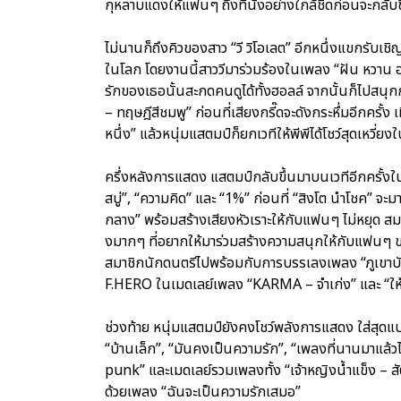
กุหลาบแดงให้แฟนๆ ถึงที่นั่งอย่างใกล้ชิดก่อนจะกลับ
ไม่นานก็ถึงคิวของสาว “วี วิโอเลต” อีกหนึ่งแขกรับเชิญค
ในโลก โดยงานนี้สาววีมาร่วมร้องในเพลง “ฝัน หวาน อา
รักของเธอนั้นสะกดคนดูได้ทั้งฮอลล์ จากนั้นก็ไปสนุ
– ทฤษฎีสีชมพู” ก่อนที่เสียงกรี๊ดจะดังกระหึ่มอีกครั้
หนึ่ง” แล้วหนุ่มแสตมป์ก็ยกเวทีให้พีพีได้โชว์สุดเหวี
ครึ่งหลังการแสดง แสตมป์กลับขึ้นมาบนเวทีอีกครั้งในชุ
สบู่”, “ความคิด” และ “1%” ก่อนที่ “สิงโต นำโชค” จะม
กลาง” พร้อมสร้างเสียงหัวเราะให้กับแฟนๆ ไม่หยุด สมกั
งมากๆ ที่อยากให้มาร่วมสร้างความสนุกให้กับแฟนๆ ขอ
สมาชิกนักดนตรีไปพร้อมกับการบรรเลงเพลง “ภูเขาบั
F.HERO ในเมดเลย์เพลง “KARMA – จำเก่ง” และ “ให
ช่วงท้าย หนุ่มแสตมป์ยังคงโชว์พลังการแสดง ใส่สุดแบบ
“บ้านเล็ก”, “มันคงเป็นความรัก”, “เพลงที่นานมาแล้ว
punk” และเมดเลย์รวมเพลงทั้ง “เจ้าหญิงน้ำแข็ง – 
ด้วยเพลง “ฉันจะเป็นความรักเสมอ”