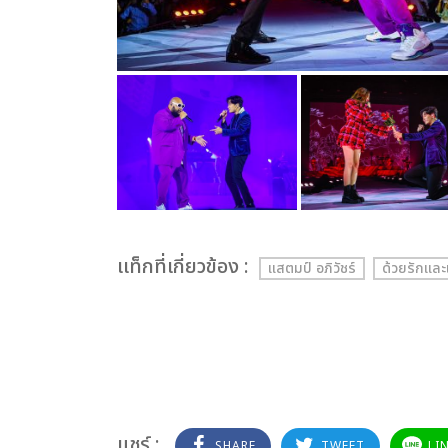
เเท็กที่เกี่ยวข้อง :
แสตมป์ อภิวัชร์
ด้วยรักและ
แชร์ :
SHARE
TWEET
LI