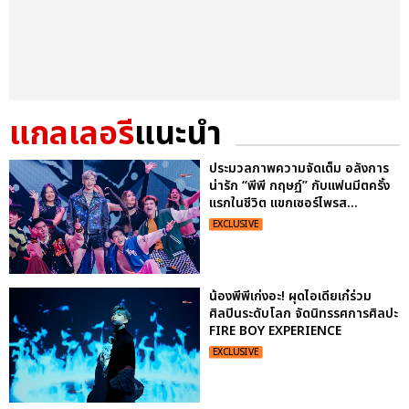
แกลเลอรี
แนะนำ
ประมวลภาพความจัดเต็ม อลังการ
น่ารัก “พีพี กฤษฏ์” กับแฟนมีตครั้ง
แรกในชีวิต แขกเซอร์ไพรส...
EXCLUSIVE
น้องพีพีเก่งอะ! ผุดไอเดียเก๋ร่วม
ศิลปินระดับโลก จัดนิทรรศการศิลปะ
FIRE BOY EXPERIENCE
EXCLUSIVE