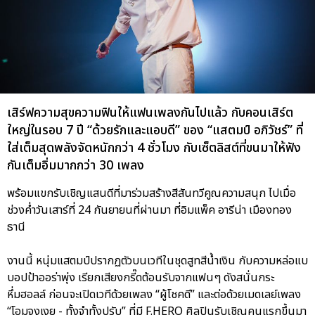
เสิร์ฟความสุขความฟินให้แฟนเพลงกันไปแล้ว กับคอนเสิร์ต
ใหญ่ในรอบ 7 ปี “ด้วยรักและแอบดี” ของ “แสตมป์ อภิวัชร์” ที่
ใส่เต็มสุดพลังจัดหนักกว่า 4 ชั่วโมง กับเซ็ตลิสต์ที่ขนมาให้ฟัง
กันเต็มอิ่มมากกว่า 30 เพลง
พร้อมแขกรับเชิญแสนดีที่มาร่วมสร้างสีสันทวีคูณความสนุก ไปเมื่อ
ช่วงค่ำวันเสาร์ที่ 24 กันยายนที่ผ่านมา ที่อิมแพ็ค อารีน่า เมืองทอง
ธานี
งานนี้ หนุ่มแสตมป์ปรากฏตัวบนเวทีในชุดสูทสีน้ำเงิน กับความหล่อแบ
บอปป้าออร่าพุ่ง เรียกเสียงกรี๊ดต้อนรับจากแฟนๆ ดังสนั่นกระ
หึ่มฮอลล์ ก่อนจะเปิดเวทีด้วยเพลง “ผู้โชคดี” และต่อด้วยเมดเลย์เพลง
“โอมจงเงย - ทั้งจำทั้งปรับ” ที่มี F.HERO ศิลปินรับเชิญคนแรกขึ้นมา