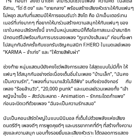
“1%” ก่อนที่ “สิงโต นำโชค” จะมาร่วมโชว์ในเพลง “ความคิด” ในสไตล์
อีสาน, “โด่ ดิ ดง” และ “ชายกลาง” พร้อมสร้างเสียงหัวเราะให้กับแฟนๆ
ไม่หยุด สมกับที่แสตมป์ให้การยอมรับว่า สิงโต คือ นักเอ็นเตอร์เทน
เนอร์ที่เก่งมากๆ ที่อยากให้มาร่วมสร้างความสนุกให้กับแฟนๆ ของ
เขาในคอนเสิร์ตครั้งนี้ จากนั้นหนุ่มแสตมป์ก็ถือโอกาสแนะนำสมาชิก
นักดนตรีไปพร้อมกับการบรรเลงเพลง “ภูเขาบังเส้นผม” ก่อนที่จะพา
ไปสนุกกันอีกครั้งกับแขกรับเชิญคนสนิท F.HERO ในเมดเลย์เพลง
“KARMA – จำเก่ง” และ “ให้ตายสิพับผ่า”
ช่วงท้าย หนุ่มแสตมป์ยังคงโชว์พลังการแสดง ใส่สุดแบบไม่มีกั๊ก ให้
แฟนๆ ได้สนุกกันอย่างต่อเนื่องเต็มอิ่มในเพลง “บ้านเล็ก”, “มันคง
เป็นความรัก”, “เพลงที่นานมาแล้วไม่ได้ฟัง” จนถึงช่วงอังกอร์ กับ
เพลง “ร้อยล้านวิว”, “20,000 punk” และเมดเลย์รวมเพลงทั้ง “เจ้า
หญิงน้ำแข็ง – สัตว์ประหลาด - Animation – รักกระโดดกำแพง”
ก่อนจะปิดเวทีด้วยเพลง “ฉันจะเป็นความรักเสมอ”
นับเป็นคอนเสิร์ตใหญ่ในแบบมินิมอล ที่เต็มไปด้วยพลังแห่งเสียง
ดนตรีดีๆ เพลงดีๆ การพูดคุยดีๆ และบรรยากาศที่ดีๆ ที่สร้างทั้งความ
สุขและความสนุก มอบทั้งรอยยิ้มและเสียงหัวเราะ ได้ตลอดการแสดง