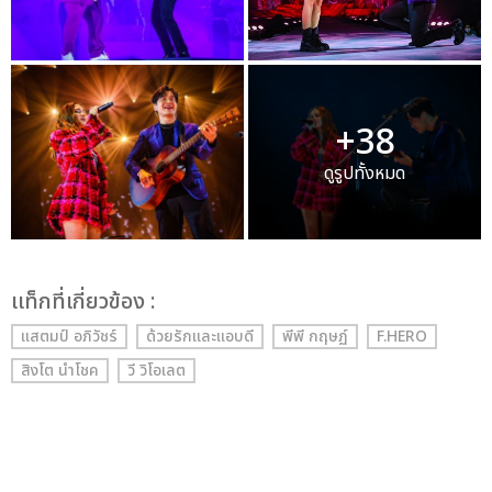
+38
ดูรูปทั้งหมด
เเท็กที่เกี่ยวข้อง :
แสตมป์ อภิวัชร์
ด้วยรักและแอบดี
พีพี กฤษฏ์
F.HERO
สิงโต นำโชค
วี วิโอเลต