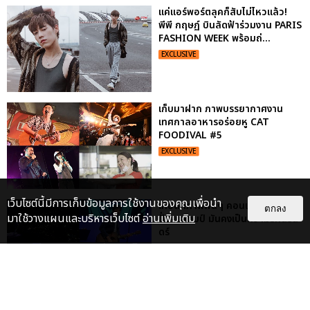
แค่แอร์พอร์ตลุคก็สับไม่ไหวแล้ว!
พีพี กฤษฏ์ บินลัดฟ้าร่วมงาน PARIS
FASHION WEEK พร้อมถ่...
EXCLUSIVE
เก็บมาฝาก ภาพบรรยากาศงาน
เทศกาลอาหารอร่อยหู CAT
FOODIVAL #5
EXCLUSIVE
เว็บไซต์นี้มีการเก็บข้อมูลการใช้งานของคุณเพื่อนำ
เก็บตกภาพฟินๆ คอนเสิร์ตนั่งใกล้
ตกลง
มาใช้วางแผนและบริหารเว็บไซต์
อ่านเพิ่มเติม
ปั่น-แสตมป์ มันคงเป็นความรักนิรัน
ดร์
EXCLUSIVE