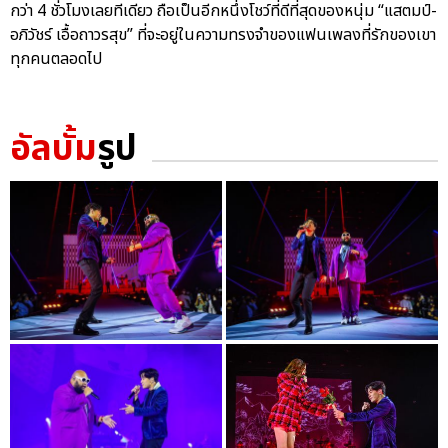
กว่า 4 ชั่วโมงเลยทีเดียว ถือเป็นอีกหนึ่งโชว์ที่ดีที่สุดของหนุ่ม “แสตมป์-
อภิวัชร์ เอื้อถาวรสุข” ที่จะอยู่ในความทรงจำของแฟนเพลงที่รักของเขา
ทุกคนตลอดไป
อัลบั้ม
รูป