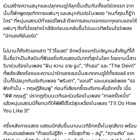
ร่วมสร้างความสนุกและปลุกคนดูให้ลุกขึ้นเต้นกันตั้งแต่ช่วงแรก จาก
นั้นก็พักพูดคุยทักทายแฟนๆ และสนุกกันต่อในเพลง “คนที่คุณก็รู้ว่า
ใคร” ที่หนุ่มแสตมป์ทำเซอร์ไพรส์ ด้วยการลงมาแจกดอกกุหลาบแดงให้
แฟนๆ ถึงที่นั่งอย่างใกล้ชิดก่อนจะกลับขึ้นไปบนเวทีพร้อมโชว์เพลง
“นักเลงคีย์บอร์ด”
ไม่นานก็ถึงคิวของสาว “วี วิโอเลต” อีกหนึ่งแขกรับเชิญคนสำคัญที่ได้
ขึ้นชื่อว่าเป็นศิลปินที่ฟีเจอริ่งกับแสตมป์มากที่สุดในโลก โดยงานนี้สาว
วีมาร่วมร้องในเพลง “ฝัน หวาน อาย จูบ”, “ถ้าเธอ” และ “The Devil”
ที่พลังเสียงร้องและความน่ารักของเธอนั้นสะกดคนดูได้ทั้งฮอลล์ จาก
นั้นก็ไปสนุกกันต่อกับเพลง “พริบตา”, “แอบดี” และเมดเลย์เพลง “รอ
ฟังคำนั้น – ทฤษฎีสีชมพู” ก่อนที่เสียงกรี๊ดจะดังกระหึ่มอีกครั้ง เมื่อ
“พีพี กฤษฏ์" ปรากฏตัวบนเวทีและร่วมร้องในเพลง “กาลครั้งหนึ่ง”
แล้วหนุ่มแสตมป์ก็ยกเวทีให้พีพีได้โชว์สุดเหวี่ยงในเพลง “I'll Do How
You Like It”
ครึ่งหลังการแสดง แสตมป์กลับขึ้นมาบนเวทีอีกครั้งในชุดสีขาว พร้อม
กับเมดเลย์เพลง “ถ้าเธอไม่รู้สึก – ครั้งสุดท้าย – สบู่”, “ความคิด” และ