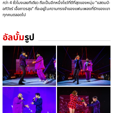
กว่า 4 ชั่วโมงเลยทีเดียว ถือเป็นอีกหนึ่งโชว์ที่ดีที่สุดของหนุ่ม “แสตมป์-
อภิวัชร์ เอื้อถาวรสุข” ที่จะอยู่ในความทรงจำของแฟนเพลงที่รักของเขา
ทุกคนตลอดไป
อัลบั้ม
รูป