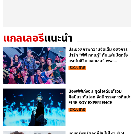
แกลเลอรี
แนะนำ
ประมวลภาพความจัดเต็ม อลังการ
น่ารัก “พีพี กฤษฏ์” กับแฟนมีตครั้ง
แรกในชีวิต แขกเซอร์ไพรส...
EXCLUSIVE
น้องพีพีเก่งอะ! ผุดไอเดียเก๋ร่วม
ศิลปินระดับโลก จัดนิทรรศการศิลปะ
FIRE BOY EXPERIENCE
EXCLUSIVE
แค่แอร์พอร์ตลุคก็สับไม่ไหวแล้ว!