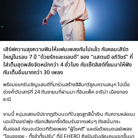
เสิร์ฟความสุขความฟินให้แฟนเพลงกันไปแล้ว กับคอนเสิร์ต
ใหญ่ในรอบ 7 ปี “ด้วยรักและแอบดี” ของ “แสตมป์ อภิวัชร์” ที่
ใส่เต็มสุดพลังจัดหนักกว่า 4 ชั่วโมง กับเซ็ตลิสต์ที่ขนมาให้ฟัง
กันเต็มอิ่มมากกว่า 30 เพลง
พร้อมแขกรับเชิญแสนดีที่มาร่วมสร้างสีสันทวีคูณความสนุก ไปเมื่อ
ช่วงค่ำวันเสาร์ที่ 24 กันยายนที่ผ่านมา ที่อิมแพ็ค อารีน่า เมืองทอง
ธานี
งานนี้ หนุ่มแสตมป์ปรากฏตัวบนเวทีในชุดสูทสีน้ำเงิน กับความหล่อแบ
บอปป้าออร่าพุ่ง เรียกเสียงกรี๊ดต้อนรับจากแฟนๆ ดังสนั่นกระ
หึ่มฮอลล์ ก่อนจะเปิดเวทีด้วยเพลง “ผู้โชคดี” และต่อด้วยเมดเลย์เพลง
“โอมจงเงย - ทั้งจำทั้งปรับ” ที่มี F.HERO ศิลปินรับเชิญคนแรกขึ้นมา