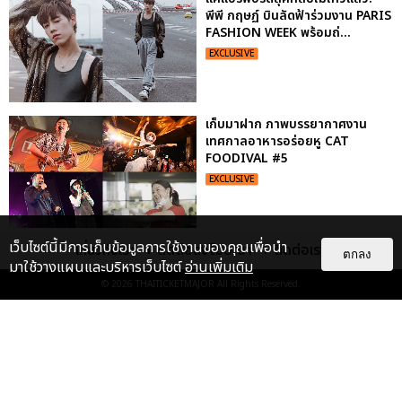
พีพี กฤษฏ์ บินลัดฟ้าร่วมงาน PARIS
FASHION WEEK พร้อมถ่...
EXCLUSIVE
เก็บมาฝาก ภาพบรรยากาศงาน
เทศกาลอาหารอร่อยหู CAT
FOODIVAL #5
EXCLUSIVE
เว็บไซต์นี้มีการเก็บข้อมูลการใช้งานของคุณเพื่อนำ
เกี่ยวกับเรา
ติดต่อลงโฆษณา
ติดต่อเรา
เก็บตกภาพฟินๆ คอนเสิร์ตนั่งใกล้
ตกลง
มาใช้วางแผนและบริหารเว็บไซต์
อ่านเพิ่มเติม
ปั่น-แสตมป์ มันคงเป็นความรักนิรัน
ดร์
© 2026
THAITICKETMAJOR
All Rights Reserved.
EXCLUSIVE