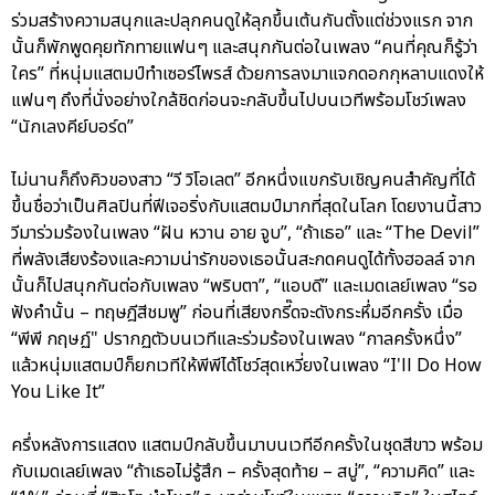
ร่วมสร้างความสนุกและปลุกคนดูให้ลุกขึ้นเต้นกันตั้งแต่ช่วงแรก จาก
นั้นก็พักพูดคุยทักทายแฟนๆ และสนุกกันต่อในเพลง “คนที่คุณก็รู้ว่า
ใคร” ที่หนุ่มแสตมป์ทำเซอร์ไพรส์ ด้วยการลงมาแจกดอกกุหลาบแดงให้
แฟนๆ ถึงที่นั่งอย่างใกล้ชิดก่อนจะกลับขึ้นไปบนเวทีพร้อมโชว์เพลง
“นักเลงคีย์บอร์ด”
ไม่นานก็ถึงคิวของสาว “วี วิโอเลต” อีกหนึ่งแขกรับเชิญคนสำคัญที่ได้
ขึ้นชื่อว่าเป็นศิลปินที่ฟีเจอริ่งกับแสตมป์มากที่สุดในโลก โดยงานนี้สาว
วีมาร่วมร้องในเพลง “ฝัน หวาน อาย จูบ”, “ถ้าเธอ” และ “The Devil”
ที่พลังเสียงร้องและความน่ารักของเธอนั้นสะกดคนดูได้ทั้งฮอลล์ จาก
นั้นก็ไปสนุกกันต่อกับเพลง “พริบตา”, “แอบดี” และเมดเลย์เพลง “รอ
ฟังคำนั้น – ทฤษฎีสีชมพู” ก่อนที่เสียงกรี๊ดจะดังกระหึ่มอีกครั้ง เมื่อ
“พีพี กฤษฏ์" ปรากฏตัวบนเวทีและร่วมร้องในเพลง “กาลครั้งหนึ่ง”
แล้วหนุ่มแสตมป์ก็ยกเวทีให้พีพีได้โชว์สุดเหวี่ยงในเพลง “I'll Do How
You Like It”
ครึ่งหลังการแสดง แสตมป์กลับขึ้นมาบนเวทีอีกครั้งในชุดสีขาว พร้อม
กับเมดเลย์เพลง “ถ้าเธอไม่รู้สึก – ครั้งสุดท้าย – สบู่”, “ความคิด” และ