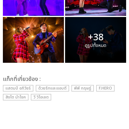
+38
ดูรูปทั้งหมด
เเท็กที่เกี่ยวข้อง :
แสตมป์ อภิวัชร์
ด้วยรักและแอบดี
พีพี กฤษฏ์
F.HERO
สิงโต นำโชค
วี วิโอเลต