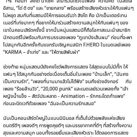
“1%” ก่อนที่ “สิงโต นำโชค” จะมาร่วมโชว์ในเพลง “ความคิด” ในสไตล์
อีสาน, “โด่ ดิ ดง” และ “ชายกลาง” พร้อมสร้างเสียงหัวเราะให้กับแฟนๆ
ไม่หยุด สมกับที่แสตมป์ให้การยอมรับว่า สิงโต คือ นักเอ็นเตอร์เทน
เนอร์ที่เก่งมากๆ ที่อยากให้มาร่วมสร้างความสนุกให้กับแฟนๆ ของ
เขาในคอนเสิร์ตครั้งนี้ จากนั้นหนุ่มแสตมป์ก็ถือโอกาสแนะนำสมาชิก
นักดนตรีไปพร้อมกับการบรรเลงเพลง “ภูเขาบังเส้นผม” ก่อนที่จะพา
ไปสนุกกันอีกครั้งกับแขกรับเชิญคนสนิท F.HERO ในเมดเลย์เพลง
“KARMA – จำเก่ง” และ “ให้ตายสิพับผ่า”
ช่วงท้าย หนุ่มแสตมป์ยังคงโชว์พลังการแสดง ใส่สุดแบบไม่มีกั๊ก ให้
แฟนๆ ได้สนุกกันอย่างต่อเนื่องเต็มอิ่มในเพลง “บ้านเล็ก”, “มันคง
เป็นความรัก”, “เพลงที่นานมาแล้วไม่ได้ฟัง” จนถึงช่วงอังกอร์ กับ
เพลง “ร้อยล้านวิว”, “20,000 punk” และเมดเลย์รวมเพลงทั้ง “เจ้า
หญิงน้ำแข็ง – สัตว์ประหลาด - Animation – รักกระโดดกำแพง”
ก่อนจะปิดเวทีด้วยเพลง “ฉันจะเป็นความรักเสมอ”
นับเป็นคอนเสิร์ตใหญ่ในแบบมินิมอล ที่เต็มไปด้วยพลังแห่งเสียง
ดนตรีดีๆ เพลงดีๆ การพูดคุยดีๆ และบรรยากาศที่ดีๆ ที่สร้างทั้งความ
สุขและความสนุก มอบทั้งรอยยิ้มและเสียงหัวเราะ ได้ตลอดการแสดง