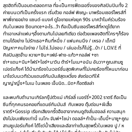
สุดฮิตที่เป็นอมตะตลอดกาล ที่จะเป็นการฟีดเจอริ่งของศิลปินปินทั้ง 2
ค่ายบนเวทีเป็นครั้งแรก เริ่มด้วย กอล์ฟ พิชญะ มาพร้อมเซอร์ไพรส์ที่
พาพี่ชายอย่าง แซนด์-แบงค์ ดูโอชายแห่งยุค 90s มาคว้าไมค์ร่วมร้อง
กันในเพลง Bounce+อะไร…ว้า ถือเป็นซีนเซอร์ไพรส์ที่หาดูได้ยาก
ทำเอาเหล่าแฟนๆอึ้งตามกันไปเลยทีเดียว ต่อด้วยเพลงฮิตที่ใครๆก็ร้อง
ตามได้อย่าง ไม่รักเธอ+คืนที่หนึ่ง / แฟนคนนึง / เหรอ / เด็กมี
ปัญหา+คนใจง่าย / ไม่ใช่..ไม่ชอบ / เล่นอะไรก็ไม่รู้…บ้า / L.O.V.E ที่
ศิลปินสุดจ๊าบ หวาย+ชิน+เฟย์-ฟาง-แก้ว+กอล์ฟ +ซา
ซ่า+แดน+บีม+โฟร์+ไอซ์+นาวิน ต้าร์+โมเม+อนัน อันวา+คูณสามซู
เปอร์แก๊งค์ ได้นำมาร้องในเวอร์ชั่นสุดพิเศษที่ไม่เคยร้องที่ไหนมาก่อน
มาโชว์บนเวทีร่วมแดนซ์กันมันส์สุดเหวี่ยง ส่งต่อเวทีให้
ญาญ่าญิ๋ง+โมเม ในเพลง เจ็บนิด…นิด+ก๊อตซิลล่า
และพบกับตำนานเกิร์ลกรุ๊ปตัวแม่ เกิร์ลลี่ เบอร์รี่+2002 ราตรี ถือเป็น
ซีนที่ทุกคนรอคอยที่แดนซ์กันมันส์ กับเพลง ตุ๊มต่อม+ผีเสื้อ
ราตรี+Gossip เรียกเสียงกรี๊ดฮือฮาจากคนดูดังลั่นฮอลล์ ความสนุก
ยังไม่จบเพียงเท่านี้ เนโกะ จัมพ์+ไชน่า ดอลล์+กำปั้น-เด็บบี้+บาซู+คูณ
สามซูเปอร์แก๊งค์ ได้โชว์น้ำเสียงและลีลาท่าเต้นสุดพริ้วในเพลง ปู / ห