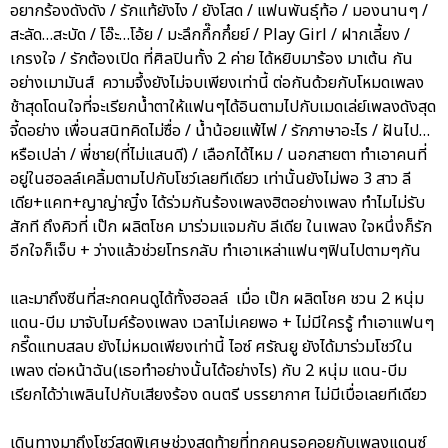
อยากร้องดังดัง / รักแท้ยังไง / ยังโสด / แฟนพันธุ์ท้อ / มองนานๆ /
สะลัด…สะบัด / โอ๊ะ…โอ้ย / มะลึกกึ๊กกึ๋ยย์ / Play Girl / ฝากเลี้ยง /
เกรงใจ / รักต้องเปิด ที่ศิลปินทั้ง 2 ค่าย ได้หยิบมาร้อง มาเต้น กัน
อย่างเมามันส์ ความจึ้งยังไม่จบเพียงเท่านี้ ต่อกันด้วยกับโหมดเพลง
ช้าสุดโดนใจที่จะเรียกน้ำตาให้แฟนๆได้อินตามไปกับเมดเล่ย์เพลงดังสุด
จี้ดอย่าง เพื่อนสนิทคิดไม่ซื่อ / น้ำน้อยแพ้ไฟ / รักภาษาอะไร / ฝันไป…
หรือเปล่า / พี่ชาย(ที่ไม่แสนดี) / เลือกได้ไหม / นอกสายตา ทำเอาคนที่
อยู่ในฮอลล์เคลิ้มตามไปกับโชว์เลยทีเดียว เท่านั้นยังไม่พอ 3 สาว ลี
เดีย+แคท+ญาญ่าญิ๋ง ได้ร่วมกันร้องเพลงฮิตอย่างเพลง ทำไมไม่รับ
สักที ถึงคิวที่ เป๊ก ผลิตโชค มาร่วมแจมกับ ลีเดีย ในเพลง ใจหนึ่งก็รัก
อีกใจก็เจ็บ + ว่างแล้วช่วยโทรกลับ ทำเอาเหล่าแฟนๆฟินไปตามๆกัน
และมาถึงซีนที่สะกดคนดูได้ทั้งฮอลล์ เมื่อ เป๊ก ผลิตโชค ชวน 2 หนุ่ม
แดน-บีม มาจับไมค์ร้องเพลง เวลาไม่เคยพอ + ไม่มีใครรู้ ทำเอาแฟนๆ
กรี๊ดแทบสลบ ยังไม่หมดเพียงเท่านี้ ไอซ์ ศรัณยู ยังได้มาร่วมโชว์ใน
เพลง ต่อหน้าฉัน(เธอทำอย่างนั้นได้อย่างไร) กับ 2 หนุ่ม แดน-บีม
เรียกได้ว่าเพลินไปกับเสียงร้อง ดนตรี บรรยากาศ ไม่มีเบื่อเลยทีเดียว
เดินทางมาถึงโชว์สุดพิเศษช่วงสุดท้ายที่ทุกคนรอคอยกับเพลงแดนซ์