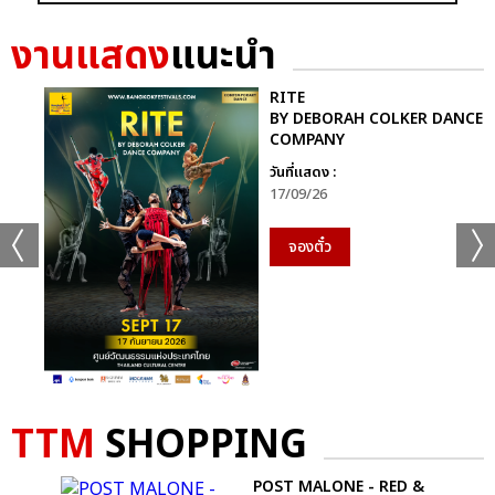
GRAMMY X RS : 2K CELEBRATION CONCER
งานแสดง
แนะนำ
RITE
BY DEBORAH COLKER DANCE
COMPANY
วันที่แสดง :
แชร์ :
17/09/26
SHARE
TWEET
LINE
จองตั๋ว
TTM
SHOPPING
LOW
POST MALONE - RED &