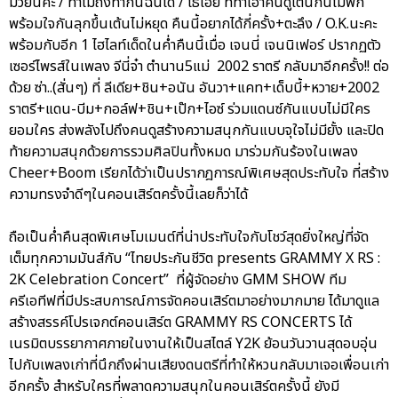
มวยนี่คะ / ทำไมถึงทำกันฉันได้ / โธ่เอ๊ย ที่ทำเอาคนดูเต้นกันไม่พัก
พร้อมใจกันลุกขึ้นเต้นไม่หยุด คืนนี้อยากได้กี่ครั้ง+ตะลึง / O.K.นะคะ
พร้อมกับอีก 1 ไฮไลท์เด็ดในค่ำคืนนี้เมื่อ เจนนี่ เจนนิเฟอร์ ปรากฏตัว
เซอร์ไพรส์ในเพลง จีนี่จ๋า ตำนาน5แม่ 2002 ราตรี กลับมาอีกครั้ง!! ต่อ
ด้วย ซ่า..(สั่นๆ) ที่ ลีเดีย+ชิน+อนัน อันวา+แคท+เด็บบี้+หวาย+2002
ราตรี+แดน-บีม+กอล์ฟ+ชิน+เป๊ก+ไอซ์ ร่วมแดนซ์กันแบบไม่มีใคร
ยอมใคร ส่งพลังไปถึงคนดูสร้างความสนุกกันแบบจุใจไม่มียั้ง และปิด
ท้ายความสนุกด้วยการรวมศิลปินทั้งหมด มาร่วมกันร้องในเพลง
Cheer+Boom เรียกได้ว่าเป็นปรากฎการณ์พิเศษสุดประทับใจ ที่สร้าง
ความทรงจำดีๆในคอนเสิร์ตครั้งนี้เลยก็ว่าได้
ถือเป็นค่ำคืนสุดพิเศษโมเมนต์ที่น่าประทับใจกับโชว์สุดยิ่งใหญ่ที่จัด
เต็มทุกความมันส์กับ “ไทยประกันชีวิต presents GRAMMY X RS :
2K Celebration Concert” ที่ผู้จัดอย่าง GMM SHOW ทีม
ครีเอทีฟที่มีประสบการณ์การจัดคอนเสิร์ตมาอย่างมากมาย ได้มาดูแล
สร้างสรรค์โปรเจกต์คอนเสิร์ต GRAMMY RS CONCERTS ได้
เนรมิตบรรยากาศภายในงานให้เป็นสไตล์ Y2K ย้อนวันวานสุดอบอุ่น
ไปกับเพลงเก่าที่นึกถึงผ่านเสียงดนตรีที่ทำให้หวนกลับมาเจอเพื่อนเก่า
อีกครั้ง สำหรับใครที่พลาดความสนุกในคอนเสิร์ตครั้งนี้ ยังมี