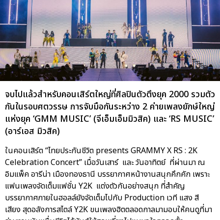
จบไปแล้วสำหรับคอนเสิร์ตใหญ่ที่ศิลปินตัวตึงยุค 2000 รวมตัว
กันในรอบศตวรรษ การจับมือกันระหว่าง 2 ค่ายเพลงยักษ์ใหญ่
แห่งยุค ‘GMM MUSIC’ (จีเอ็มเอ็มมิวสิค) และ ‘RS MUSIC’
(อาร์เอส มิวสิค)
ในคอนเสิร์ต “ไทยประกันชีวิต presents GRAMMY X RS : 2K
Celebration Concert” เมื่อวันเสาร์ และ วันอาทิตย์ ที่ผ่านมา ณ
อิมแพ็ค อารีน่า เมืองทองธานี บรรยากาศหน้างานสนุกคึกคัก เพราะ
แฟนเพลงจัดเต็มแฟชั่น Y2K แต่งตัวกันอย่างสนุก ที่สำคัญ
บรรยากาศภายในฮอลล์ยังจัดเต็มไปกับ Production เวที แสง สี
เสียง สุดอลังการสไตล์ Y2K ขนเพลงฮิตตลอดกาลมามอบให้คนดูที่มา