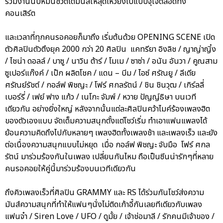
ร่วมงานนับหมื่นชีวิตได้มันส์ให้สุดเหวี่ยงไปแบบจุใจตลอดทั้ง
คอนเสิร์ต
และเวลาที่ทุกคนรอคอยก็มาถึง เริ่มต้นด้วย OPENING SCENE เปิด
ตัวศิลปินตัวตึงยุค 2000 กว่า 20 ศิลปิน แคทรียา อิงลิช / ญาญ่าญิ๋ง
/ ไชน่า ดอลล์ / บาซู / นาวิน ต้าร์ / โมเม / ซาซ่า / อนัน อันวา / คูณสาม
ซูเปอร์แก๊งค์ / เป๊ก ผลิตโชค / แดน – บีม / ไอซ์ ศรัณยู / ลีเดีย
ศรัณย์รัชต์ / กอล์ฟ พิชญะ / โฟร์ ศกลรัตน์ / ชิน ชินวุฒ / เกิร์ลลี่
เบอร์รี่ / เฟย์ ฟาง แก้ว / เนโกะ จัมพ์ / หวาย ปัญญ์ธิษา บนเวที
เดียวกัน อย่างยิ่งใหญ่ หลังจากนั้นแต่ละศิลปินคว้าไมค์ร้องเพลงฮิต
ของตัวเองแบบ จัดเต็มความสนุกตั้งแต่โชว์เริ่ม ทำเอาแฟนแพลงได้
ย้อนความคิดถึงไปกับหลายๆ เพลงฮิตทั้งเพลงช้า และเพลงเร็ว และยัง
ต่อเนื่องความสนุกแบบไม่หยุด เมื่อ กอล์ฟ พิชญะ จับมือ โฟร์ ศกล
รัตน์ มาร่วมร้องกันในเพลง เปลี่ยนกันไหม ถือเป็นซีนน่ารักๆที่หลาย
คนรอคอยให้คู่นี้มาร่วมร้องบนเวทีเดียวกัน
ถึงคิวเพลงเร็วที่ศิลปิน GRAMMY และ RS ได้ร่วมกันโชว์ส่งความ
มันส์ความสนุกที่ทำให้แฟนๆนั่งไม่ติดเก้าอี้กันเลยทีเดียวกับเพลง
แฟนจ๋า / Siren Love / UFO / ดูมั้ย / เจ้าช่อมาลี / รักคนมีเจ้าของ /