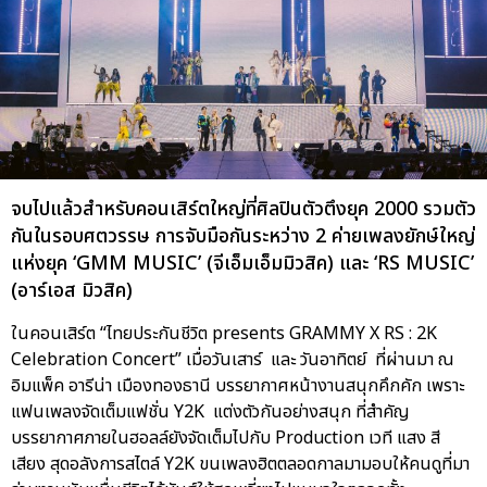
จบไปแล้วสำหรับคอนเสิร์ตใหญ่ที่ศิลปินตัวตึงยุค 2000 รวมตัว
กันในรอบศตวรรษ การจับมือกันระหว่าง 2 ค่ายเพลงยักษ์ใหญ่
แห่งยุค ‘GMM MUSIC’ (จีเอ็มเอ็มมิวสิค) และ ‘RS MUSIC’
(อาร์เอส มิวสิค)
ในคอนเสิร์ต “ไทยประกันชีวิต presents GRAMMY X RS : 2K
Celebration Concert” เมื่อวันเสาร์ และ วันอาทิตย์ ที่ผ่านมา ณ
อิมแพ็ค อารีน่า เมืองทองธานี บรรยากาศหน้างานสนุกคึกคัก เพราะ
แฟนเพลงจัดเต็มแฟชั่น Y2K แต่งตัวกันอย่างสนุก ที่สำคัญ
บรรยากาศภายในฮอลล์ยังจัดเต็มไปกับ Production เวที แสง สี
เสียง สุดอลังการสไตล์ Y2K ขนเพลงฮิตตลอดกาลมามอบให้คนดูที่มา