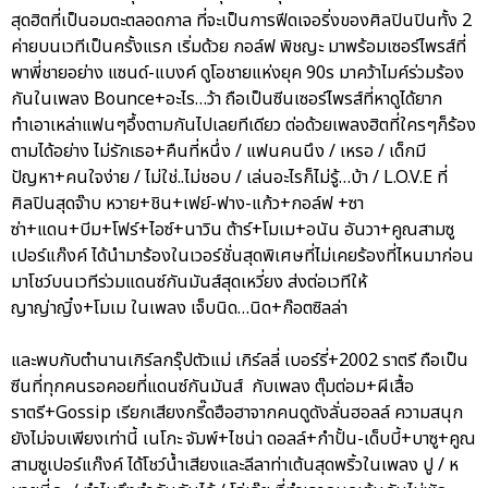
สุดฮิตที่เป็นอมตะตลอดกาล ที่จะเป็นการฟีดเจอริ่งของศิลปินปินทั้ง 2
ค่ายบนเวทีเป็นครั้งแรก เริ่มด้วย กอล์ฟ พิชญะ มาพร้อมเซอร์ไพรส์ที่
พาพี่ชายอย่าง แซนด์-แบงค์ ดูโอชายแห่งยุค 90s มาคว้าไมค์ร่วมร้อง
กันในเพลง Bounce+อะไร…ว้า ถือเป็นซีนเซอร์ไพรส์ที่หาดูได้ยาก
ทำเอาเหล่าแฟนๆอึ้งตามกันไปเลยทีเดียว ต่อด้วยเพลงฮิตที่ใครๆก็ร้อง
ตามได้อย่าง ไม่รักเธอ+คืนที่หนึ่ง / แฟนคนนึง / เหรอ / เด็กมี
ปัญหา+คนใจง่าย / ไม่ใช่..ไม่ชอบ / เล่นอะไรก็ไม่รู้…บ้า / L.O.V.E ที่
ศิลปินสุดจ๊าบ หวาย+ชิน+เฟย์-ฟาง-แก้ว+กอล์ฟ +ซา
ซ่า+แดน+บีม+โฟร์+ไอซ์+นาวิน ต้าร์+โมเม+อนัน อันวา+คูณสามซู
เปอร์แก๊งค์ ได้นำมาร้องในเวอร์ชั่นสุดพิเศษที่ไม่เคยร้องที่ไหนมาก่อน
มาโชว์บนเวทีร่วมแดนซ์กันมันส์สุดเหวี่ยง ส่งต่อเวทีให้
ญาญ่าญิ๋ง+โมเม ในเพลง เจ็บนิด…นิด+ก๊อตซิลล่า
และพบกับตำนานเกิร์ลกรุ๊ปตัวแม่ เกิร์ลลี่ เบอร์รี่+2002 ราตรี ถือเป็น
ซีนที่ทุกคนรอคอยที่แดนซ์กันมันส์ กับเพลง ตุ๊มต่อม+ผีเสื้อ
ราตรี+Gossip เรียกเสียงกรี๊ดฮือฮาจากคนดูดังลั่นฮอลล์ ความสนุก
ยังไม่จบเพียงเท่านี้ เนโกะ จัมพ์+ไชน่า ดอลล์+กำปั้น-เด็บบี้+บาซู+คูณ
สามซูเปอร์แก๊งค์ ได้โชว์น้ำเสียงและลีลาท่าเต้นสุดพริ้วในเพลง ปู / ห