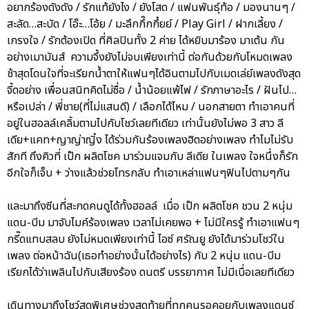
อยากร้องดังดัง / รักแท้ยังไง / ยังโสด / แฟนพันธุ์ท้อ / มองนานๆ /
สะลัด…สะบัด / โอ๊ะ…โอ้ย / มะลึกกึ๊กกึ๋ยย์ / Play Girl / ฝากเลี้ยง /
เกรงใจ / รักต้องเปิด ที่ศิลปินทั้ง 2 ค่าย ได้หยิบมาร้อง มาเต้น กัน
อย่างเมามันส์ ความจึ้งยังไม่จบเพียงเท่านี้ ต่อกันด้วยกับโหมดเพลง
ช้าสุดโดนใจที่จะเรียกน้ำตาให้แฟนๆได้อินตามไปกับเมดเล่ย์เพลงดังสุด
จี้ดอย่าง เพื่อนสนิทคิดไม่ซื่อ / น้ำน้อยแพ้ไฟ / รักภาษาอะไร / ฝันไป…
หรือเปล่า / พี่ชาย(ที่ไม่แสนดี) / เลือกได้ไหม / นอกสายตา ทำเอาคนที่
อยู่ในฮอลล์เคลิ้มตามไปกับโชว์เลยทีเดียว เท่านั้นยังไม่พอ 3 สาว ลี
เดีย+แคท+ญาญ่าญิ๋ง ได้ร่วมกันร้องเพลงฮิตอย่างเพลง ทำไมไม่รับ
สักที ถึงคิวที่ เป๊ก ผลิตโชค มาร่วมแจมกับ ลีเดีย ในเพลง ใจหนึ่งก็รัก
อีกใจก็เจ็บ + ว่างแล้วช่วยโทรกลับ ทำเอาเหล่าแฟนๆฟินไปตามๆกัน
และมาถึงซีนที่สะกดคนดูได้ทั้งฮอลล์ เมื่อ เป๊ก ผลิตโชค ชวน 2 หนุ่ม
แดน-บีม มาจับไมค์ร้องเพลง เวลาไม่เคยพอ + ไม่มีใครรู้ ทำเอาแฟนๆ
กรี๊ดแทบสลบ ยังไม่หมดเพียงเท่านี้ ไอซ์ ศรัณยู ยังได้มาร่วมโชว์ใน
เพลง ต่อหน้าฉัน(เธอทำอย่างนั้นได้อย่างไร) กับ 2 หนุ่ม แดน-บีม
เรียกได้ว่าเพลินไปกับเสียงร้อง ดนตรี บรรยากาศ ไม่มีเบื่อเลยทีเดียว
เดินทางมาถึงโชว์สุดพิเศษช่วงสุดท้ายที่ทุกคนรอคอยกับเพลงแดนซ์