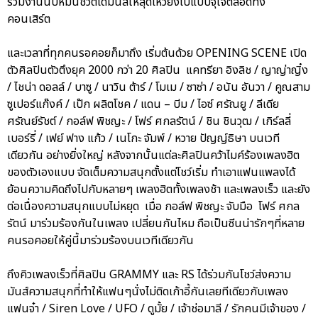
ร่วมงานนับหมื่นชีวิตได้มันส์ให้สุดเหวี่ยงไปแบบจุใจตลอดทั้ง
คอนเสิร์ต
และเวลาที่ทุกคนรอคอยก็มาถึง เริ่มต้นด้วย OPENING SCENE เปิด
ตัวศิลปินตัวตึงยุค 2000 กว่า 20 ศิลปิน แคทรียา อิงลิช / ญาญ่าญิ๋ง
/ ไชน่า ดอลล์ / บาซู / นาวิน ต้าร์ / โมเม / ซาซ่า / อนัน อันวา / คูณสาม
ซูเปอร์แก๊งค์ / เป๊ก ผลิตโชค / แดน – บีม / ไอซ์ ศรัณยู / ลีเดีย
ศรัณย์รัชต์ / กอล์ฟ พิชญะ / โฟร์ ศกลรัตน์ / ชิน ชินวุฒ / เกิร์ลลี่
เบอร์รี่ / เฟย์ ฟาง แก้ว / เนโกะ จัมพ์ / หวาย ปัญญ์ธิษา บนเวที
เดียวกัน อย่างยิ่งใหญ่ หลังจากนั้นแต่ละศิลปินคว้าไมค์ร้องเพลงฮิต
ของตัวเองแบบ จัดเต็มความสนุกตั้งแต่โชว์เริ่ม ทำเอาแฟนแพลงได้
ย้อนความคิดถึงไปกับหลายๆ เพลงฮิตทั้งเพลงช้า และเพลงเร็ว และยัง
ต่อเนื่องความสนุกแบบไม่หยุด เมื่อ กอล์ฟ พิชญะ จับมือ โฟร์ ศกล
รัตน์ มาร่วมร้องกันในเพลง เปลี่ยนกันไหม ถือเป็นซีนน่ารักๆที่หลาย
คนรอคอยให้คู่นี้มาร่วมร้องบนเวทีเดียวกัน
ถึงคิวเพลงเร็วที่ศิลปิน GRAMMY และ RS ได้ร่วมกันโชว์ส่งความ
มันส์ความสนุกที่ทำให้แฟนๆนั่งไม่ติดเก้าอี้กันเลยทีเดียวกับเพลง
แฟนจ๋า / Siren Love / UFO / ดูมั้ย / เจ้าช่อมาลี / รักคนมีเจ้าของ /