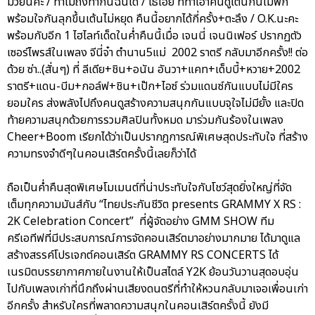
มวยนี่คะ / ทำไมถึงทำกันฉันได้ / โธ่เอ๊ย ที่ทำเอาคนดูเต้นกันไม่พัก
พร้อมใจกันลุกขึ้นเต้นไม่หยุด คืนนี้อยากได้กี่ครั้ง+ตะลึง / O.K.นะคะ
พร้อมกับอีก 1 ไฮไลท์เด็ดในค่ำคืนนี้เมื่อ เจนนี่ เจนนิเฟอร์ ปรากฏตัว
เซอร์ไพรส์ในเพลง จีนี่จ๋า ตำนาน5แม่ 2002 ราตรี กลับมาอีกครั้ง!! ต่อ
ด้วย ซ่า..(สั่นๆ) ที่ ลีเดีย+ชิน+อนัน อันวา+แคท+เด็บบี้+หวาย+2002
ราตรี+แดน-บีม+กอล์ฟ+ชิน+เป๊ก+ไอซ์ ร่วมแดนซ์กันแบบไม่มีใคร
ยอมใคร ส่งพลังไปถึงคนดูสร้างความสนุกกันแบบจุใจไม่มียั้ง และปิด
ท้ายความสนุกด้วยการรวมศิลปินทั้งหมด มาร่วมกันร้องในเพลง
Cheer+Boom เรียกได้ว่าเป็นปรากฎการณ์พิเศษสุดประทับใจ ที่สร้าง
ความทรงจำดีๆในคอนเสิร์ตครั้งนี้เลยก็ว่าได้
ถือเป็นค่ำคืนสุดพิเศษโมเมนต์ที่น่าประทับใจกับโชว์สุดยิ่งใหญ่ที่จัด
เต็มทุกความมันส์กับ “ไทยประกันชีวิต presents GRAMMY X RS :
2K Celebration Concert” ที่ผู้จัดอย่าง GMM SHOW ทีม
ครีเอทีฟที่มีประสบการณ์การจัดคอนเสิร์ตมาอย่างมากมาย ได้มาดูแล
สร้างสรรค์โปรเจกต์คอนเสิร์ต GRAMMY RS CONCERTS ได้
เนรมิตบรรยากาศภายในงานให้เป็นสไตล์ Y2K ย้อนวันวานสุดอบอุ่น
ไปกับเพลงเก่าที่นึกถึงผ่านเสียงดนตรีที่ทำให้หวนกลับมาเจอเพื่อนเก่า
อีกครั้ง สำหรับใครที่พลาดความสนุกในคอนเสิร์ตครั้งนี้ ยังมี