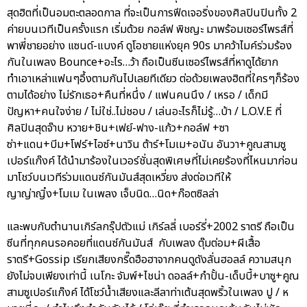
สุดฮิตที่เป็นอมตะตลอดกาล ที่จะเป็นการฟีดเจอริ่งของศิลปินปินทั้ง 2
ค่ายบนเวทีเป็นครั้งแรก เริ่มด้วย กอล์ฟ พิชญะ มาพร้อมเซอร์ไพรส์ที่
พาพี่ชายอย่าง แซนด์-แบงค์ ดูโอชายแห่งยุค 90s มาคว้าไมค์ร่วมร้อง
กันในเพลง Bounce+อะไร…ว้า ถือเป็นซีนเซอร์ไพรส์ที่หาดูได้ยาก
ทำเอาเหล่าแฟนๆอึ้งตามกันไปเลยทีเดียว ต่อด้วยเพลงฮิตที่ใครๆก็ร้อง
ตามได้อย่าง ไม่รักเธอ+คืนที่หนึ่ง / แฟนคนนึง / เหรอ / เด็กมี
ปัญหา+คนใจง่าย / ไม่ใช่..ไม่ชอบ / เล่นอะไรก็ไม่รู้…บ้า / L.O.V.E ที่
ศิลปินสุดจ๊าบ หวาย+ชิน+เฟย์-ฟาง-แก้ว+กอล์ฟ +ซา
ซ่า+แดน+บีม+โฟร์+ไอซ์+นาวิน ต้าร์+โมเม+อนัน อันวา+คูณสามซู
เปอร์แก๊งค์ ได้นำมาร้องในเวอร์ชั่นสุดพิเศษที่ไม่เคยร้องที่ไหนมาก่อน
มาโชว์บนเวทีร่วมแดนซ์กันมันส์สุดเหวี่ยง ส่งต่อเวทีให้
ญาญ่าญิ๋ง+โมเม ในเพลง เจ็บนิด…นิด+ก๊อตซิลล่า
และพบกับตำนานเกิร์ลกรุ๊ปตัวแม่ เกิร์ลลี่ เบอร์รี่+2002 ราตรี ถือเป็น
ซีนที่ทุกคนรอคอยที่แดนซ์กันมันส์ กับเพลง ตุ๊มต่อม+ผีเสื้อ
ราตรี+Gossip เรียกเสียงกรี๊ดฮือฮาจากคนดูดังลั่นฮอลล์ ความสนุก
ยังไม่จบเพียงเท่านี้ เนโกะ จัมพ์+ไชน่า ดอลล์+กำปั้น-เด็บบี้+บาซู+คูณ
สามซูเปอร์แก๊งค์ ได้โชว์น้ำเสียงและลีลาท่าเต้นสุดพริ้วในเพลง ปู / ห