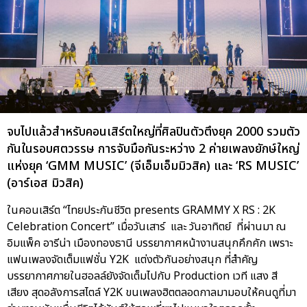
จบไปแล้วสำหรับคอนเสิร์ตใหญ่ที่ศิลปินตัวตึงยุค 2000 รวมตัว
กันในรอบศตวรรษ การจับมือกันระหว่าง 2 ค่ายเพลงยักษ์ใหญ่
แห่งยุค ‘GMM MUSIC’ (จีเอ็มเอ็มมิวสิค) และ ‘RS MUSIC’
(อาร์เอส มิวสิค)
ในคอนเสิร์ต “ไทยประกันชีวิต presents GRAMMY X RS : 2K
Celebration Concert” เมื่อวันเสาร์ และ วันอาทิตย์ ที่ผ่านมา ณ
อิมแพ็ค อารีน่า เมืองทองธานี บรรยากาศหน้างานสนุกคึกคัก เพราะ
แฟนเพลงจัดเต็มแฟชั่น Y2K แต่งตัวกันอย่างสนุก ที่สำคัญ
บรรยากาศภายในฮอลล์ยังจัดเต็มไปกับ Production เวที แสง สี
เสียง สุดอลังการสไตล์ Y2K ขนเพลงฮิตตลอดกาลมามอบให้คนดูที่มา