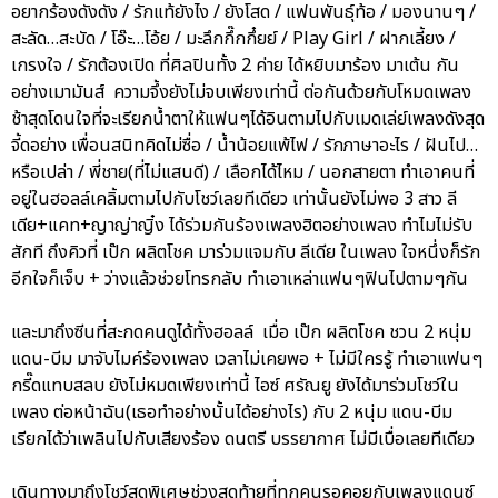
อยากร้องดังดัง / รักแท้ยังไง / ยังโสด / แฟนพันธุ์ท้อ / มองนานๆ /
สะลัด…สะบัด / โอ๊ะ…โอ้ย / มะลึกกึ๊กกึ๋ยย์ / Play Girl / ฝากเลี้ยง /
เกรงใจ / รักต้องเปิด ที่ศิลปินทั้ง 2 ค่าย ได้หยิบมาร้อง มาเต้น กัน
อย่างเมามันส์ ความจึ้งยังไม่จบเพียงเท่านี้ ต่อกันด้วยกับโหมดเพลง
ช้าสุดโดนใจที่จะเรียกน้ำตาให้แฟนๆได้อินตามไปกับเมดเล่ย์เพลงดังสุด
จี้ดอย่าง เพื่อนสนิทคิดไม่ซื่อ / น้ำน้อยแพ้ไฟ / รักภาษาอะไร / ฝันไป…
หรือเปล่า / พี่ชาย(ที่ไม่แสนดี) / เลือกได้ไหม / นอกสายตา ทำเอาคนที่
อยู่ในฮอลล์เคลิ้มตามไปกับโชว์เลยทีเดียว เท่านั้นยังไม่พอ 3 สาว ลี
เดีย+แคท+ญาญ่าญิ๋ง ได้ร่วมกันร้องเพลงฮิตอย่างเพลง ทำไมไม่รับ
สักที ถึงคิวที่ เป๊ก ผลิตโชค มาร่วมแจมกับ ลีเดีย ในเพลง ใจหนึ่งก็รัก
อีกใจก็เจ็บ + ว่างแล้วช่วยโทรกลับ ทำเอาเหล่าแฟนๆฟินไปตามๆกัน
และมาถึงซีนที่สะกดคนดูได้ทั้งฮอลล์ เมื่อ เป๊ก ผลิตโชค ชวน 2 หนุ่ม
แดน-บีม มาจับไมค์ร้องเพลง เวลาไม่เคยพอ + ไม่มีใครรู้ ทำเอาแฟนๆ
กรี๊ดแทบสลบ ยังไม่หมดเพียงเท่านี้ ไอซ์ ศรัณยู ยังได้มาร่วมโชว์ใน
เพลง ต่อหน้าฉัน(เธอทำอย่างนั้นได้อย่างไร) กับ 2 หนุ่ม แดน-บีม
เรียกได้ว่าเพลินไปกับเสียงร้อง ดนตรี บรรยากาศ ไม่มีเบื่อเลยทีเดียว
เดินทางมาถึงโชว์สุดพิเศษช่วงสุดท้ายที่ทุกคนรอคอยกับเพลงแดนซ์