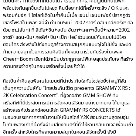
มวยนี่คะ / ทำไมถึงทำกันฉันได้ / โธ่เอ๊ย ที่ทำเอาคนดูเต้นกันไม่พัก
พร้อมใจกันลุกขึ้นเต้นไม่หยุด คืนนี้อยากได้กี่ครั้ง+ตะลึง / O.K.นะคะ
พร้อมกับอีก 1 ไฮไลท์เด็ดในค่ำคืนนี้เมื่อ เจนนี่ เจนนิเฟอร์ ปรากฏตัว
เซอร์ไพรส์ในเพลง จีนี่จ๋า ตำนาน5แม่ 2002 ราตรี กลับมาอีกครั้ง!! ต่อ
ด้วย ซ่า..(สั่นๆ) ที่ ลีเดีย+ชิน+อนัน อันวา+แคท+เด็บบี้+หวาย+2002
ราตรี+แดน-บีม+กอล์ฟ+ชิน+เป๊ก+ไอซ์ ร่วมแดนซ์กันแบบไม่มีใคร
ยอมใคร ส่งพลังไปถึงคนดูสร้างความสนุกกันแบบจุใจไม่มียั้ง และปิด
ท้ายความสนุกด้วยการรวมศิลปินทั้งหมด มาร่วมกันร้องในเพลง
Cheer+Boom เรียกได้ว่าเป็นปรากฎการณ์พิเศษสุดประทับใจ ที่สร้าง
ความทรงจำดีๆในคอนเสิร์ตครั้งนี้เลยก็ว่าได้
ถือเป็นค่ำคืนสุดพิเศษโมเมนต์ที่น่าประทับใจกับโชว์สุดยิ่งใหญ่ที่จัด
เต็มทุกความมันส์กับ “ไทยประกันชีวิต presents GRAMMY X RS :
2K Celebration Concert” ที่ผู้จัดอย่าง GMM SHOW ทีม
ครีเอทีฟที่มีประสบการณ์การจัดคอนเสิร์ตมาอย่างมากมาย ได้มาดูแล
สร้างสรรค์โปรเจกต์คอนเสิร์ต GRAMMY RS CONCERTS ได้
เนรมิตบรรยากาศภายในงานให้เป็นสไตล์ Y2K ย้อนวันวานสุดอบอุ่น
ไปกับเพลงเก่าที่นึกถึงผ่านเสียงดนตรีที่ทำให้หวนกลับมาเจอเพื่อนเก่า
อีกครั้ง สำหรับใครที่พลาดความสนุกในคอนเสิร์ตครั้งนี้ ยังมี