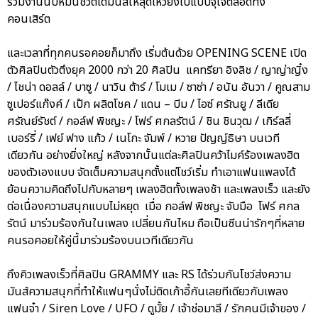
ร่วมงานนับหมื่นชีวิตได้มันส์ให้สุดเหวี่ยงไปแบบจุใจตลอดทั้ง
คอนเสิร์ต
และเวลาที่ทุกคนรอคอยก็มาถึง เริ่มต้นด้วย OPENING SCENE เปิด
ตัวศิลปินตัวตึงยุค 2000 กว่า 20 ศิลปิน แคทรียา อิงลิช / ญาญ่าญิ๋ง
/ ไชน่า ดอลล์ / บาซู / นาวิน ต้าร์ / โมเม / ซาซ่า / อนัน อันวา / คูณสาม
ซูเปอร์แก๊งค์ / เป๊ก ผลิตโชค / แดน – บีม / ไอซ์ ศรัณยู / ลีเดีย
ศรัณย์รัชต์ / กอล์ฟ พิชญะ / โฟร์ ศกลรัตน์ / ชิน ชินวุฒ / เกิร์ลลี่
เบอร์รี่ / เฟย์ ฟาง แก้ว / เนโกะ จัมพ์ / หวาย ปัญญ์ธิษา บนเวที
เดียวกัน อย่างยิ่งใหญ่ หลังจากนั้นแต่ละศิลปินคว้าไมค์ร้องเพลงฮิต
ของตัวเองแบบ จัดเต็มความสนุกตั้งแต่โชว์เริ่ม ทำเอาแฟนแพลงได้
ย้อนความคิดถึงไปกับหลายๆ เพลงฮิตทั้งเพลงช้า และเพลงเร็ว และยัง
ต่อเนื่องความสนุกแบบไม่หยุด เมื่อ กอล์ฟ พิชญะ จับมือ โฟร์ ศกล
รัตน์ มาร่วมร้องกันในเพลง เปลี่ยนกันไหม ถือเป็นซีนน่ารักๆที่หลาย
คนรอคอยให้คู่นี้มาร่วมร้องบนเวทีเดียวกัน
ถึงคิวเพลงเร็วที่ศิลปิน GRAMMY และ RS ได้ร่วมกันโชว์ส่งความ
มันส์ความสนุกที่ทำให้แฟนๆนั่งไม่ติดเก้าอี้กันเลยทีเดียวกับเพลง
แฟนจ๋า / Siren Love / UFO / ดูมั้ย / เจ้าช่อมาลี / รักคนมีเจ้าของ /