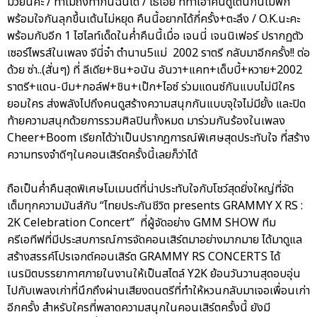
มวยนี่คะ / ทำไมถึงทำกันฉันได้ / โธ่เอ๊ย ที่ทำเอาคนดูเต้นกันไม่พัก
พร้อมใจกันลุกขึ้นเต้นไม่หยุด คืนนี้อยากได้กี่ครั้ง+ตะลึง / O.K.นะคะ
พร้อมกับอีก 1 ไฮไลท์เด็ดในค่ำคืนนี้เมื่อ เจนนี่ เจนนิเฟอร์ ปรากฏตัว
เซอร์ไพรส์ในเพลง จีนี่จ๋า ตำนาน5แม่ 2002 ราตรี กลับมาอีกครั้ง!! ต่อ
ด้วย ซ่า..(สั่นๆ) ที่ ลีเดีย+ชิน+อนัน อันวา+แคท+เด็บบี้+หวาย+2002
ราตรี+แดน-บีม+กอล์ฟ+ชิน+เป๊ก+ไอซ์ ร่วมแดนซ์กันแบบไม่มีใคร
ยอมใคร ส่งพลังไปถึงคนดูสร้างความสนุกกันแบบจุใจไม่มียั้ง และปิด
ท้ายความสนุกด้วยการรวมศิลปินทั้งหมด มาร่วมกันร้องในเพลง
Cheer+Boom เรียกได้ว่าเป็นปรากฎการณ์พิเศษสุดประทับใจ ที่สร้าง
ความทรงจำดีๆในคอนเสิร์ตครั้งนี้เลยก็ว่าได้
ถือเป็นค่ำคืนสุดพิเศษโมเมนต์ที่น่าประทับใจกับโชว์สุดยิ่งใหญ่ที่จัด
เต็มทุกความมันส์กับ “ไทยประกันชีวิต presents GRAMMY X RS :
2K Celebration Concert” ที่ผู้จัดอย่าง GMM SHOW ทีม
ครีเอทีฟที่มีประสบการณ์การจัดคอนเสิร์ตมาอย่างมากมาย ได้มาดูแล
สร้างสรรค์โปรเจกต์คอนเสิร์ต GRAMMY RS CONCERTS ได้
เนรมิตบรรยากาศภายในงานให้เป็นสไตล์ Y2K ย้อนวันวานสุดอบอุ่น
ไปกับเพลงเก่าที่นึกถึงผ่านเสียงดนตรีที่ทำให้หวนกลับมาเจอเพื่อนเก่า
อีกครั้ง สำหรับใครที่พลาดความสนุกในคอนเสิร์ตครั้งนี้ ยังมี