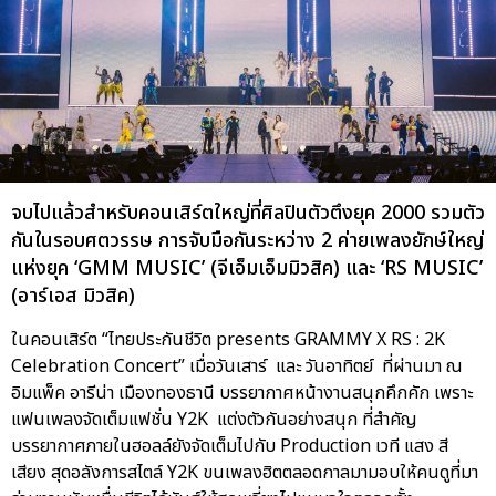
จบไปแล้วสำหรับคอนเสิร์ตใหญ่ที่ศิลปินตัวตึงยุค 2000 รวมตัว
กันในรอบศตวรรษ การจับมือกันระหว่าง 2 ค่ายเพลงยักษ์ใหญ่
แห่งยุค ‘GMM MUSIC’ (จีเอ็มเอ็มมิวสิค) และ ‘RS MUSIC’
(อาร์เอส มิวสิค)
ในคอนเสิร์ต “ไทยประกันชีวิต presents GRAMMY X RS : 2K
Celebration Concert” เมื่อวันเสาร์ และ วันอาทิตย์ ที่ผ่านมา ณ
อิมแพ็ค อารีน่า เมืองทองธานี บรรยากาศหน้างานสนุกคึกคัก เพราะ
แฟนเพลงจัดเต็มแฟชั่น Y2K แต่งตัวกันอย่างสนุก ที่สำคัญ
บรรยากาศภายในฮอลล์ยังจัดเต็มไปกับ Production เวที แสง สี
เสียง สุดอลังการสไตล์ Y2K ขนเพลงฮิตตลอดกาลมามอบให้คนดูที่มา