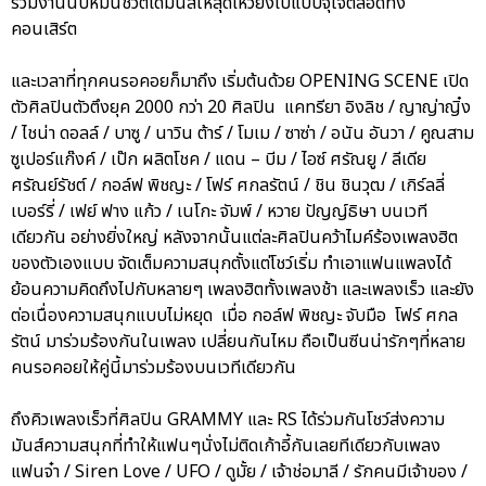
ร่วมงานนับหมื่นชีวิตได้มันส์ให้สุดเหวี่ยงไปแบบจุใจตลอดทั้ง
คอนเสิร์ต
และเวลาที่ทุกคนรอคอยก็มาถึง เริ่มต้นด้วย OPENING SCENE เปิด
ตัวศิลปินตัวตึงยุค 2000 กว่า 20 ศิลปิน แคทรียา อิงลิช / ญาญ่าญิ๋ง
/ ไชน่า ดอลล์ / บาซู / นาวิน ต้าร์ / โมเม / ซาซ่า / อนัน อันวา / คูณสาม
ซูเปอร์แก๊งค์ / เป๊ก ผลิตโชค / แดน – บีม / ไอซ์ ศรัณยู / ลีเดีย
ศรัณย์รัชต์ / กอล์ฟ พิชญะ / โฟร์ ศกลรัตน์ / ชิน ชินวุฒ / เกิร์ลลี่
เบอร์รี่ / เฟย์ ฟาง แก้ว / เนโกะ จัมพ์ / หวาย ปัญญ์ธิษา บนเวที
เดียวกัน อย่างยิ่งใหญ่ หลังจากนั้นแต่ละศิลปินคว้าไมค์ร้องเพลงฮิต
ของตัวเองแบบ จัดเต็มความสนุกตั้งแต่โชว์เริ่ม ทำเอาแฟนแพลงได้
ย้อนความคิดถึงไปกับหลายๆ เพลงฮิตทั้งเพลงช้า และเพลงเร็ว และยัง
ต่อเนื่องความสนุกแบบไม่หยุด เมื่อ กอล์ฟ พิชญะ จับมือ โฟร์ ศกล
รัตน์ มาร่วมร้องกันในเพลง เปลี่ยนกันไหม ถือเป็นซีนน่ารักๆที่หลาย
คนรอคอยให้คู่นี้มาร่วมร้องบนเวทีเดียวกัน
ถึงคิวเพลงเร็วที่ศิลปิน GRAMMY และ RS ได้ร่วมกันโชว์ส่งความ
มันส์ความสนุกที่ทำให้แฟนๆนั่งไม่ติดเก้าอี้กันเลยทีเดียวกับเพลง
แฟนจ๋า / Siren Love / UFO / ดูมั้ย / เจ้าช่อมาลี / รักคนมีเจ้าของ /