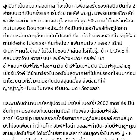
สุดฮิตที่เป็นอมตะตลอดกาล ที่จะเป็นการฟีดเจอริ่งของศิลปินปินทั้ง 2
ค่ายบนเวทีเป็นครั้งแรก เริ่มด้วย กอล์ฟ พิชญะ มาพร้อมเซอร์ไพรส์ที่
พาพี่ชายอย่าง แซนด์-แบงค์ ดูโอชายแห่งยุค 90s มาคว้าไมค์ร่วมร้อง
กันในเพลง Bounce+อะไร…ว้า ถือเป็นซีนเซอร์ไพรส์ที่หาดูได้ยาก
ทำเอาเหล่าแฟนๆอึ้งตามกันไปเลยทีเดียว ต่อด้วยเพลงฮิตที่ใครๆก็ร้อง
ตามได้อย่าง ไม่รักเธอ+คืนที่หนึ่ง / แฟนคนนึง / เหรอ / เด็กมี
ปัญหา+คนใจง่าย / ไม่ใช่..ไม่ชอบ / เล่นอะไรก็ไม่รู้…บ้า / L.O.V.E ที่
ศิลปินสุดจ๊าบ หวาย+ชิน+เฟย์-ฟาง-แก้ว+กอล์ฟ +ซา
ซ่า+แดน+บีม+โฟร์+ไอซ์+นาวิน ต้าร์+โมเม+อนัน อันวา+คูณสามซู
เปอร์แก๊งค์ ได้นำมาร้องในเวอร์ชั่นสุดพิเศษที่ไม่เคยร้องที่ไหนมาก่อน
มาโชว์บนเวทีร่วมแดนซ์กันมันส์สุดเหวี่ยง ส่งต่อเวทีให้
ญาญ่าญิ๋ง+โมเม ในเพลง เจ็บนิด…นิด+ก๊อตซิลล่า
และพบกับตำนานเกิร์ลกรุ๊ปตัวแม่ เกิร์ลลี่ เบอร์รี่+2002 ราตรี ถือเป็น
ซีนที่ทุกคนรอคอยที่แดนซ์กันมันส์ กับเพลง ตุ๊มต่อม+ผีเสื้อ
ราตรี+Gossip เรียกเสียงกรี๊ดฮือฮาจากคนดูดังลั่นฮอลล์ ความสนุก
ยังไม่จบเพียงเท่านี้ เนโกะ จัมพ์+ไชน่า ดอลล์+กำปั้น-เด็บบี้+บาซู+คูณ
สามซูเปอร์แก๊งค์ ได้โชว์น้ำเสียงและลีลาท่าเต้นสุดพริ้วในเพลง ปู / ห