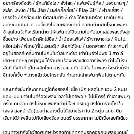
อยากร้องดังดัง / รักแท้ยังไง / ยังโสด / แฟนพันธุ์ท้อ / มองนานๆ /
สะลัด…สะบัด / โอ๊ะ…โอ้ย / มะลึกกึ๊กกึ๋ยย์ / Play Girl / ฝากเลี้ยง /
เกรงใจ / รักต้องเปิด ที่ศิลปินทั้ง 2 ค่าย ได้หยิบมาร้อง มาเต้น กัน
อย่างเมามันส์ ความจึ้งยังไม่จบเพียงเท่านี้ ต่อกันด้วยกับโหมดเพลง
ช้าสุดโดนใจที่จะเรียกน้ำตาให้แฟนๆได้อินตามไปกับเมดเล่ย์เพลงดังสุด
จี้ดอย่าง เพื่อนสนิทคิดไม่ซื่อ / น้ำน้อยแพ้ไฟ / รักภาษาอะไร / ฝันไป…
หรือเปล่า / พี่ชาย(ที่ไม่แสนดี) / เลือกได้ไหม / นอกสายตา ทำเอาคนที่
อยู่ในฮอลล์เคลิ้มตามไปกับโชว์เลยทีเดียว เท่านั้นยังไม่พอ 3 สาว ลี
เดีย+แคท+ญาญ่าญิ๋ง ได้ร่วมกันร้องเพลงฮิตอย่างเพลง ทำไมไม่รับ
สักที ถึงคิวที่ เป๊ก ผลิตโชค มาร่วมแจมกับ ลีเดีย ในเพลง ใจหนึ่งก็รัก
อีกใจก็เจ็บ + ว่างแล้วช่วยโทรกลับ ทำเอาเหล่าแฟนๆฟินไปตามๆกัน
และมาถึงซีนที่สะกดคนดูได้ทั้งฮอลล์ เมื่อ เป๊ก ผลิตโชค ชวน 2 หนุ่ม
แดน-บีม มาจับไมค์ร้องเพลง เวลาไม่เคยพอ + ไม่มีใครรู้ ทำเอาแฟนๆ
กรี๊ดแทบสลบ ยังไม่หมดเพียงเท่านี้ ไอซ์ ศรัณยู ยังได้มาร่วมโชว์ใน
เพลง ต่อหน้าฉัน(เธอทำอย่างนั้นได้อย่างไร) กับ 2 หนุ่ม แดน-บีม
เรียกได้ว่าเพลินไปกับเสียงร้อง ดนตรี บรรยากาศ ไม่มีเบื่อเลยทีเดียว
เดินทางมาถึงโชว์สุดพิเศษช่วงสุดท้ายที่ทุกคนรอคอยกับเพลงแดนซ์