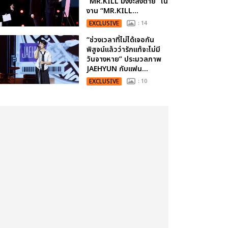
“MR.KILL มังงะสั่งตาย” ใน
งาน “MR.KILL...
EXCLUSIVE
: 14
“ช่วงเวลาที่ไม่ได้เจอกัน
พิสูจน์แล้วว่ารักแท้จะไม่มี
วันจางหาย” ประมวลภาพ
JAEHYUN กับแฟน...
EXCLUSIVE
: 10