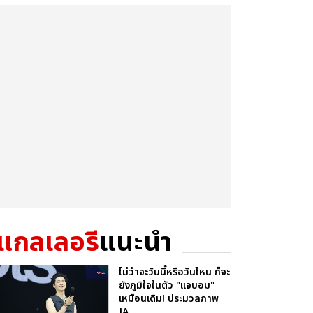
แกลเลอรี
แนะนำ
ไม่ว่าจะวันนี้หรือวันไหน ก็จะ
ยังภูมิใจในตัว "แจบอม"
เหมือนเดิม! ประมวลภาพ
JA...