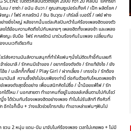
G SCENE เปิดตัวศิลปินตัวตึงยุค 2000 กว่า 20 ศิลปิน แคทรียา
/ โมเม / ซาซ่า / อนัน อันวา / คูณสามซูเปอร์แก๊งค์ / เป๊ก ผลิตโชค /
ชญะ / โฟร์ ศกลรัตน์ / ชิน ชินวุฒ / เกิร์ลลี่ เบอร์รี่ / เฟย์ ฟาง
อย่างยิ่งใหญ่ หลังจากนั้นแต่ละศิลปินคว้าไมค์ร้องเพลงฮิตของตัว
แพลงได้ย้อนความคิดถึงไปกับหลายๆ เพลงฮิตทั้งเพลงช้า และเพลง
ฟ พิชญะ จับมือ โฟร์ ศกลรัตน์ มาร่วมร้องกันในเพลง เปลี่ยนกัน
ร้องบนเวทีเดียวกัน
ว์ส่งความมันส์ความสนุกที่ทำให้แฟนๆนั่งไม่ติดเก้าอี้กันเลยที
้าช่อมาลี / รักคนมีเจ้าของ / อยากร้องดังดัง / รักแท้ยังไง / ยัง
้ย / มะลึกกึ๊กกึ๋ยย์ / Play Girl / ฝากเลี้ยง / เกรงใจ / รักต้อง
างเมามันส์ ความจึ้งยังไม่จบเพียงเท่านี้ ต่อกันด้วยกับโหมดเพลงช้า
เพลงดังสุดจี้ดอย่าง เพื่อนสนิทคิดไม่ซื่อ / น้ำน้อยแพ้ไฟ / รัก
เลือกได้ไหม / นอกสายตา ทำเอาคนที่อยู่ในฮอลล์เคลิ้มตามไปกับโชว์
ิ๋ง ได้ร่วมกันร้องเพลงฮิตอย่างเพลง ทำไมไม่รับสักที ถึงคิวที่
ัก อีกใจก็เจ็บ + ว่างแล้วช่วยโทรกลับ ทำเอาเหล่าแฟนๆฟินไป
โชค ชวน 2 หนุ่ม แดน-บีม มาจับไมค์ร้องเพลง เวลาไม่เคยพอ + ไม่มี