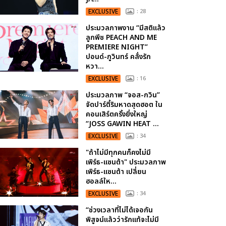
EXCLUSIVE
: 28
ประมวลภาพงาน “มีสติแล้ว
ลูกพีช PEACH AND ME
PREMIERE NIGHT”
ปอนด์-ภูวินทร์ คลั่งรัก
หวา...
EXCLUSIVE
: 16
ประมวลภาพ “จอส-กวิน”
จัดปาร์ตี้ริมหาดสุดฮอต ใน
คอนเสิร์ตครั้งยิ่งใหญ่
“JOSS GAWIN HEAT ...
EXCLUSIVE
: 34
"ถ้าไม่มีทุกคนก็คงไม่มี
เพิร์ธ-แซนต้า" ประมวลภาพ
เพิร์ธ-แซนต้า เปลี่ยน
ฮอลล์ให...
EXCLUSIVE
: 34
“ช่วงเวลาที่ไม่ได้เจอกัน
พิสูจน์แล้วว่ารักแท้จะไม่มี