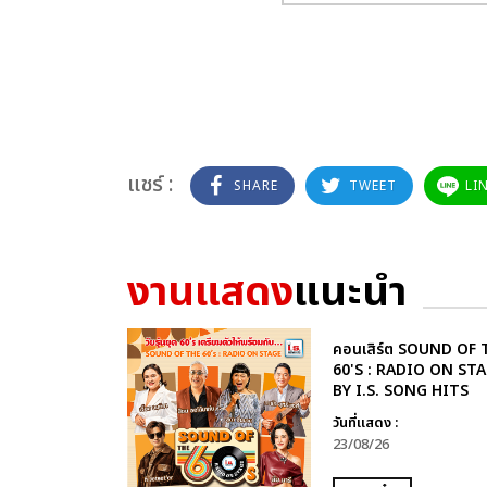
แชร์ :
SHARE
TWEET
LI
งานแสดง
แนะนำ
คอนเสิร์ต SOUND OF 
60'S : RADIO ON ST
BY I.S. SONG HITS
วันที่แสดง :
23/08/26