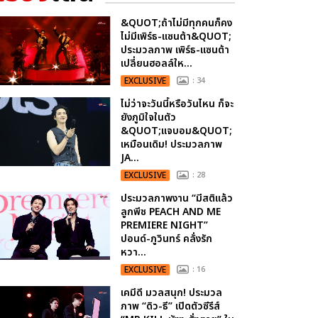
&QUOT;ถ้าไม่มีทุกคนก็คง
ไม่มีเพิร์ธ-แซนต้า&QUOT;
ประมวลภาพ เพิร์ธ-แซนต้า
เปลี่ยนฮอลล์ให...
EXCLUSIVE
: 34
ไม่ว่าจะวันนี้หรือวันไหน ก็จะ
ยังภูมิใจในตัว
&QUOT;แจบอม&QUOT;
เหมือนเดิม! ประมวลภาพ
JA...
EXCLUSIVE
: 28
ประมวลภาพงาน “มีสติแล้ว
ลูกพีช PEACH AND ME
PREMIERE NIGHT”
ปอนด์-ภูวินทร์ คลั่งรัก
หวา...
EXCLUSIVE
: 16
เคมีดี มวลสนุก! ประมวล
ภาพ “ดิว-ธี” เปิดตัวซีรีส์