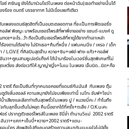
อซ์ ศรัณยู ยังได้มาร่วมโชว์ในเพลง ต่อหน้าฉัน(เธอทำอย่างนั้นได้
สียงร้อง ดนตรี บรรยากาศ ไม่มีเบื่อเลยทีเดียว
ับเพลงแดนซ์สุดฮิตที่เป็นอมตะตลอดกาล ที่จะเป็นการฟีดเจอริ่ง
 กอล์ฟ พิชญะ มาพร้อมเซอร์ไพรส์ที่พาพี่ชายอย่าง แซนด์-แบงค์ ดู
ce+อะไร…ว้า ถือเป็นซีนเซอร์ไพรส์ที่หาดูได้ยากทำเอาเหล่า
ร้องตามได้อย่าง ไม่รักเธอ+คืนที่หนึ่ง / แฟนคนนึง / เหรอ / เด็ก
…บ้า / L.O.V.E ที่ศิลปินสุดจ๊าบ หวาย+ชิน+เฟย์-ฟาง-แก้ว+กอล์ฟ
นวา+คูณสามซูเปอร์แก๊งค์ ได้นำมาร้องในเวอร์ชั่นสุดพิเศษที่ไม่
ุดเหวี่ยง ส่งต่อเวทีให้ ญาญ่าญิ๋ง+โมเม ในเพลง เจ็บนิด…นิด+ก๊อ
02 ราตรี ถือเป็นซีนที่ทุกคนรอคอยที่แดนซ์กันมันส์ กับเพลง ตุ๊ม
ูดังลั่นฮอลล์ ความสนุกยังไม่จบเพียงเท่านี้ เนโกะ จัมพ์+ไชน่า
์น้ำเสียงและลีลาท่าเต้นสุดพริ้วในเพลง ปู / หมวยนี่คะ / ทำไมถึง
จกันลุกขึ้นเต้นไม่หยุด คืนนี้อยากได้กี่ครั้ง+ตะลึง / O.K.นะคะ
นิเฟอร์ ปรากฏตัวเซอร์ไพรส์ในเพลง จีนี่จ๋า ตำนาน5แม่ 2002 ราตรี
น+อนัน อันวา+แคท+เด็บบี้+หวาย+2002 ราตรี+แดน-
ยอมใคร ส่งพลังไปถึงคนดูสร้างความสนุกกันแบบจุใจไม่มียั้ง