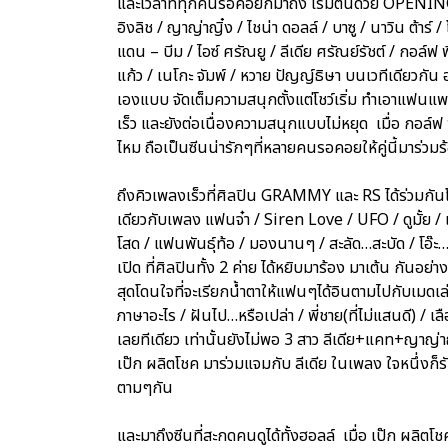
และเวลาที่ทุกคนรอคอยก็มาถึง เริ่มต้นด้วย OPENIN
อิงลิช / ญาญ่าญิ๋ง / ไชน่า ดอลล์ / บาซู / นาวิน ต้าร์ 
แดน – บีม / ไอซ์ ศรัณยู / ลีเดีย ศรัณย์รัชต์ / กอล์ฟ พิ
แก้ว / เนโกะ จัมพ์ / หวาย ปัญญ์ธิษา บนเวทีเดียวกัน 
เองแบบ จัดเต็มความสนุกตั้งแต่โชว์เริ่ม ทำเอาแฟน
เร็ว และยังต่อเนื่องความสนุกแบบไม่หยุด เมื่อ กอล์
ไหม ถือเป็นซีนน่ารักๆที่หลายคนรอคอยให้คู่นี้มาร่วม
ถึงคิวเพลงเร็วที่ศิลปิน GRAMMY และ RS ได้ร่วมกันโช
เดียวกับเพลง แฟนจ๋า / Siren Love / UFO / ดูมั้ย / เจ
โสด / แฟนพันธุ์ท้อ / มองนานๆ / สะลัด…สะบัด / โอ๊ะ…โอ
เปิด ที่ศิลปินทั้ง 2 ค่าย ได้หยิบมาร้อง มาเต้น กันอย่
สุดโดนใจที่จะเรียกน้ำตาให้แฟนๆได้อินตามไปกับเมดเล่ย์
ภาษาอะไร / ฝันไป…หรือเปล่า / พี่ชาย(ที่ไม่แสนดี) / 
เลยทีเดียว เท่านั้นยังไม่พอ 3 สาว ลีเดีย+แคท+ญาญ่าญ
เป๊ก ผลิตโชค มาร่วมแจมกับ ลีเดีย ในเพลง ใจหนึ่งก็ร
ตามๆกัน
และมาถึงซีนที่สะกดคนดูได้ทั้งฮอลล์ เมื่อ เป๊ก ผลิต