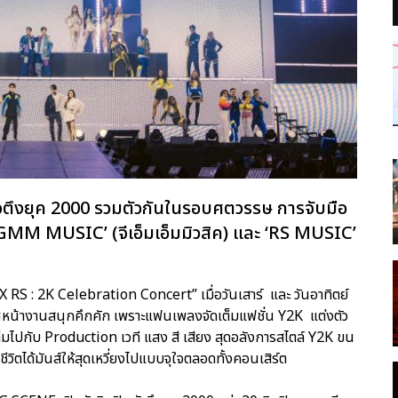
ัวตึงยุค 2000 รวมตัวกันในรอบศตวรรษ การจับมือ
 ‘GMM MUSIC’ (จีเอ็มเอ็มมิวสิค) และ ‘RS MUSIC’
RS : 2K Celebration Concert” เมื่อวันเสาร์ และ วันอาทิตย์
าศหน้างานสนุกคึกคัก เพราะแฟนเพลงจัดเต็มแฟชั่น Y2K แต่งตัว
มไปกับ Production เวที แสง สี เสียง สุดอลังการสไตล์ Y2K ขน
ิตได้มันส์ให้สุดเหวี่ยงไปแบบจุใจตลอดทั้งคอนเสิร์ต