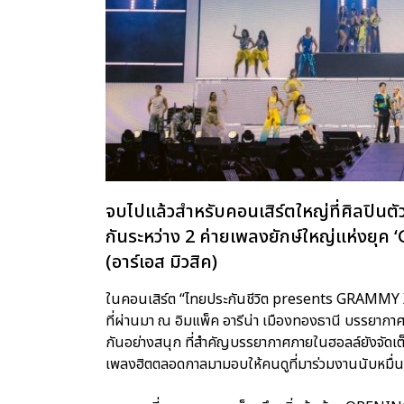
จบไปแล้วสำหรับคอนเสิร์ตใหญ่ที่ศิลปินต
กันระหว่าง 2 ค่ายเพลงยักษ์ใหญ่แห่งยุค
(อาร์เอส มิวสิค)
ในคอนเสิร์ต “ไทยประกันชีวิต presents GRAMMY X 
ที่ผ่านมา ณ อิมแพ็ค อารีน่า เมืองทองธานี บรรยาก
กันอย่างสนุก ที่สำคัญบรรยากาศภายในฮอลล์ยังจัดเต็
เพลงฮิตตลอดกาลมามอบให้คนดูที่มาร่วมงานนับหมื่นชีว