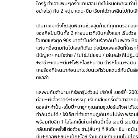
ใครรู้ ทำเอาแฟนๆกรี๊ดแทบสลบ ยังไม่หมดเพียงเท่านี้ ไ
อย่างไร) กับ 2 หนุ่ม แดน-บีม เรียกได้ว่าเพลินไปกับเ
เดินทางมาถึงโชว์สุดพิเศษช่วงสุดท้ายที่ทุกคนรอคอยก
ของศิลปินปินทั้ง 2 ค่ายบนเวทีเป็นครั้งแรก เริ่มด้วย
โอชายแห่งยุค 90s มาคว้าไมค์ร่วมร้องกันในเพลง Boun
แฟนๆอึ้งตามกันไปเลยทีเดียว ต่อด้วยเพลงฮิตที่ใครๆก็
มีปัญหา+คนใจง่าย / ไม่ใช่..ไม่ชอบ / เล่นอะไรก็ไม่รู้
+ซาซ่า+แดน+บีม+โฟร์+ไอซ์+นาวิน ต้าร์+โมเม+อนัน อั
เคยร้องที่ไหนมาก่อนมาโชว์บนเวทีร่วมแดนซ์กันมันส์ส
ตซิลล่า
และพบกับตำนานเกิร์ลกรุ๊ปตัวแม่ เกิร์ลลี่ เบอร์รี่+20
ต่อม+ผีเสื้อราตรี+Gossip เรียกเสียงกรี๊ดฮือฮาจากคนด
ดอลล์+กำปั้น-เด็บบี้+บาซู+คูณสามซูเปอร์แก๊งค์ ได้โชว
ทำกันฉันได้ / โธ่เอ๊ย ที่ทำเอาคนดูเต้นกันไม่พัก พร้อมใ
พร้อมกับอีก 1 ไฮไลท์เด็ดในค่ำคืนนี้เมื่อ เจนนี่ เจน
กลับมาอีกครั้ง!! ต่อด้วย ซ่า..(สั่นๆ) ที่ ลีเดีย+ชิ
บีม+กอล์ฟ+ชิน+เป๊ก+ไอซ์ ร่วมแดนซ์กันแบบไม่มีใคร