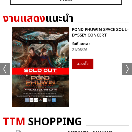
GRAMMY X RS : 2K CELEBRATION CONCER
งานแสดง
แนะนำ
POND PHUWIN SPACE SOUL-
DYSSEY CONCERT
วันที่แสดง :
21/08/26
แชร์ :
SHARE
TWEET
LINE
จองตั๋ว
TTM
SHOPPING