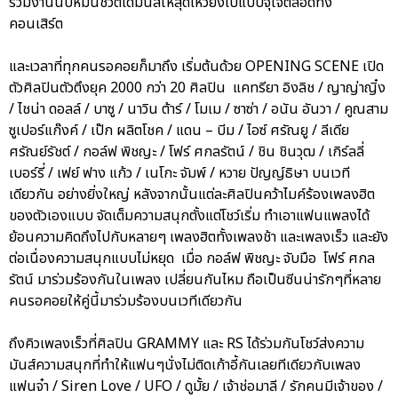
ร่วมงานนับหมื่นชีวิตได้มันส์ให้สุดเหวี่ยงไปแบบจุใจตลอดทั้ง
คอนเสิร์ต
และเวลาที่ทุกคนรอคอยก็มาถึง เริ่มต้นด้วย OPENING SCENE เปิด
ตัวศิลปินตัวตึงยุค 2000 กว่า 20 ศิลปิน แคทรียา อิงลิช / ญาญ่าญิ๋ง
/ ไชน่า ดอลล์ / บาซู / นาวิน ต้าร์ / โมเม / ซาซ่า / อนัน อันวา / คูณสาม
ซูเปอร์แก๊งค์ / เป๊ก ผลิตโชค / แดน – บีม / ไอซ์ ศรัณยู / ลีเดีย
ศรัณย์รัชต์ / กอล์ฟ พิชญะ / โฟร์ ศกลรัตน์ / ชิน ชินวุฒ / เกิร์ลลี่
เบอร์รี่ / เฟย์ ฟาง แก้ว / เนโกะ จัมพ์ / หวาย ปัญญ์ธิษา บนเวที
เดียวกัน อย่างยิ่งใหญ่ หลังจากนั้นแต่ละศิลปินคว้าไมค์ร้องเพลงฮิต
ของตัวเองแบบ จัดเต็มความสนุกตั้งแต่โชว์เริ่ม ทำเอาแฟนแพลงได้
ย้อนความคิดถึงไปกับหลายๆ เพลงฮิตทั้งเพลงช้า และเพลงเร็ว และยัง
ต่อเนื่องความสนุกแบบไม่หยุด เมื่อ กอล์ฟ พิชญะ จับมือ โฟร์ ศกล
รัตน์ มาร่วมร้องกันในเพลง เปลี่ยนกันไหม ถือเป็นซีนน่ารักๆที่หลาย
คนรอคอยให้คู่นี้มาร่วมร้องบนเวทีเดียวกัน
ถึงคิวเพลงเร็วที่ศิลปิน GRAMMY และ RS ได้ร่วมกันโชว์ส่งความ
มันส์ความสนุกที่ทำให้แฟนๆนั่งไม่ติดเก้าอี้กันเลยทีเดียวกับเพลง
แฟนจ๋า / Siren Love / UFO / ดูมั้ย / เจ้าช่อมาลี / รักคนมีเจ้าของ /