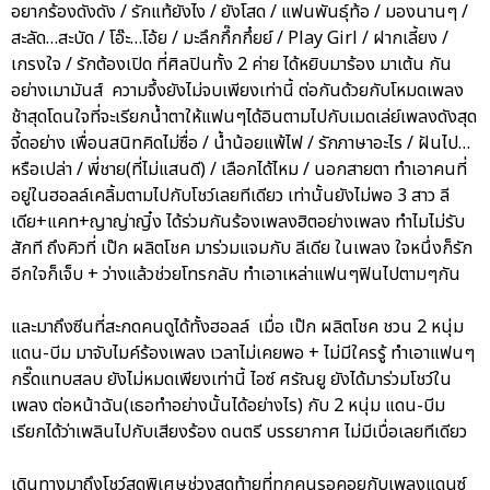
อยากร้องดังดัง / รักแท้ยังไง / ยังโสด / แฟนพันธุ์ท้อ / มองนานๆ /
สะลัด…สะบัด / โอ๊ะ…โอ้ย / มะลึกกึ๊กกึ๋ยย์ / Play Girl / ฝากเลี้ยง /
เกรงใจ / รักต้องเปิด ที่ศิลปินทั้ง 2 ค่าย ได้หยิบมาร้อง มาเต้น กัน
อย่างเมามันส์ ความจึ้งยังไม่จบเพียงเท่านี้ ต่อกันด้วยกับโหมดเพลง
ช้าสุดโดนใจที่จะเรียกน้ำตาให้แฟนๆได้อินตามไปกับเมดเล่ย์เพลงดังสุด
จี้ดอย่าง เพื่อนสนิทคิดไม่ซื่อ / น้ำน้อยแพ้ไฟ / รักภาษาอะไร / ฝันไป…
หรือเปล่า / พี่ชาย(ที่ไม่แสนดี) / เลือกได้ไหม / นอกสายตา ทำเอาคนที่
อยู่ในฮอลล์เคลิ้มตามไปกับโชว์เลยทีเดียว เท่านั้นยังไม่พอ 3 สาว ลี
เดีย+แคท+ญาญ่าญิ๋ง ได้ร่วมกันร้องเพลงฮิตอย่างเพลง ทำไมไม่รับ
สักที ถึงคิวที่ เป๊ก ผลิตโชค มาร่วมแจมกับ ลีเดีย ในเพลง ใจหนึ่งก็รัก
อีกใจก็เจ็บ + ว่างแล้วช่วยโทรกลับ ทำเอาเหล่าแฟนๆฟินไปตามๆกัน
และมาถึงซีนที่สะกดคนดูได้ทั้งฮอลล์ เมื่อ เป๊ก ผลิตโชค ชวน 2 หนุ่ม
แดน-บีม มาจับไมค์ร้องเพลง เวลาไม่เคยพอ + ไม่มีใครรู้ ทำเอาแฟนๆ
กรี๊ดแทบสลบ ยังไม่หมดเพียงเท่านี้ ไอซ์ ศรัณยู ยังได้มาร่วมโชว์ใน
เพลง ต่อหน้าฉัน(เธอทำอย่างนั้นได้อย่างไร) กับ 2 หนุ่ม แดน-บีม
เรียกได้ว่าเพลินไปกับเสียงร้อง ดนตรี บรรยากาศ ไม่มีเบื่อเลยทีเดียว
เดินทางมาถึงโชว์สุดพิเศษช่วงสุดท้ายที่ทุกคนรอคอยกับเพลงแดนซ์