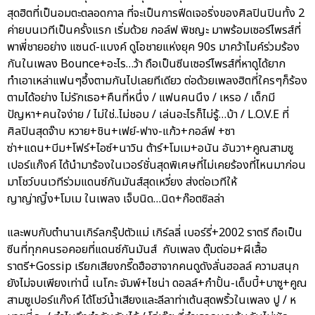
สุดฮิตที่เป็นอมตะตลอดกาล ที่จะเป็นการฟีดเจอริ่งของศิลปินปินทั้ง 2
ค่ายบนเวทีเป็นครั้งแรก เริ่มด้วย กอล์ฟ พิชญะ มาพร้อมเซอร์ไพรส์ที่
พาพี่ชายอย่าง แซนด์-แบงค์ ดูโอชายแห่งยุค 90s มาคว้าไมค์ร่วมร้อง
กันในเพลง Bounce+อะไร…ว้า ถือเป็นซีนเซอร์ไพรส์ที่หาดูได้ยาก
ทำเอาเหล่าแฟนๆอึ้งตามกันไปเลยทีเดียว ต่อด้วยเพลงฮิตที่ใครๆก็ร้อง
ตามได้อย่าง ไม่รักเธอ+คืนที่หนึ่ง / แฟนคนนึง / เหรอ / เด็กมี
ปัญหา+คนใจง่าย / ไม่ใช่..ไม่ชอบ / เล่นอะไรก็ไม่รู้…บ้า / L.O.V.E ที่
ศิลปินสุดจ๊าบ หวาย+ชิน+เฟย์-ฟาง-แก้ว+กอล์ฟ +ซา
ซ่า+แดน+บีม+โฟร์+ไอซ์+นาวิน ต้าร์+โมเม+อนัน อันวา+คูณสามซู
เปอร์แก๊งค์ ได้นำมาร้องในเวอร์ชั่นสุดพิเศษที่ไม่เคยร้องที่ไหนมาก่อน
มาโชว์บนเวทีร่วมแดนซ์กันมันส์สุดเหวี่ยง ส่งต่อเวทีให้
ญาญ่าญิ๋ง+โมเม ในเพลง เจ็บนิด…นิด+ก๊อตซิลล่า
และพบกับตำนานเกิร์ลกรุ๊ปตัวแม่ เกิร์ลลี่ เบอร์รี่+2002 ราตรี ถือเป็น
ซีนที่ทุกคนรอคอยที่แดนซ์กันมันส์ กับเพลง ตุ๊มต่อม+ผีเสื้อ
ราตรี+Gossip เรียกเสียงกรี๊ดฮือฮาจากคนดูดังลั่นฮอลล์ ความสนุก
ยังไม่จบเพียงเท่านี้ เนโกะ จัมพ์+ไชน่า ดอลล์+กำปั้น-เด็บบี้+บาซู+คูณ
สามซูเปอร์แก๊งค์ ได้โชว์น้ำเสียงและลีลาท่าเต้นสุดพริ้วในเพลง ปู / ห