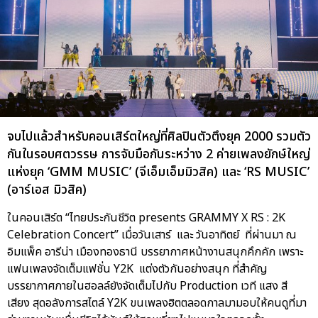
จบไปแล้วสำหรับคอนเสิร์ตใหญ่ที่ศิลปินตัวตึงยุค 2000 รวมตัว
กันในรอบศตวรรษ การจับมือกันระหว่าง 2 ค่ายเพลงยักษ์ใหญ่
แห่งยุค ‘GMM MUSIC’ (จีเอ็มเอ็มมิวสิค) และ ‘RS MUSIC’
(อาร์เอส มิวสิค)
ในคอนเสิร์ต “ไทยประกันชีวิต presents GRAMMY X RS : 2K
Celebration Concert” เมื่อวันเสาร์ และ วันอาทิตย์ ที่ผ่านมา ณ
อิมแพ็ค อารีน่า เมืองทองธานี บรรยากาศหน้างานสนุกคึกคัก เพราะ
แฟนเพลงจัดเต็มแฟชั่น Y2K แต่งตัวกันอย่างสนุก ที่สำคัญ
บรรยากาศภายในฮอลล์ยังจัดเต็มไปกับ Production เวที แสง สี
เสียง สุดอลังการสไตล์ Y2K ขนเพลงฮิตตลอดกาลมามอบให้คนดูที่มา