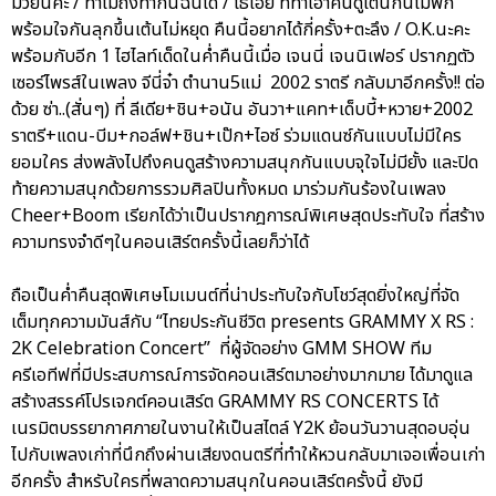
มวยนี่คะ / ทำไมถึงทำกันฉันได้ / โธ่เอ๊ย ที่ทำเอาคนดูเต้นกันไม่พัก
พร้อมใจกันลุกขึ้นเต้นไม่หยุด คืนนี้อยากได้กี่ครั้ง+ตะลึง / O.K.นะคะ
พร้อมกับอีก 1 ไฮไลท์เด็ดในค่ำคืนนี้เมื่อ เจนนี่ เจนนิเฟอร์ ปรากฏตัว
เซอร์ไพรส์ในเพลง จีนี่จ๋า ตำนาน5แม่ 2002 ราตรี กลับมาอีกครั้ง!! ต่อ
ด้วย ซ่า..(สั่นๆ) ที่ ลีเดีย+ชิน+อนัน อันวา+แคท+เด็บบี้+หวาย+2002
ราตรี+แดน-บีม+กอล์ฟ+ชิน+เป๊ก+ไอซ์ ร่วมแดนซ์กันแบบไม่มีใคร
ยอมใคร ส่งพลังไปถึงคนดูสร้างความสนุกกันแบบจุใจไม่มียั้ง และปิด
ท้ายความสนุกด้วยการรวมศิลปินทั้งหมด มาร่วมกันร้องในเพลง
Cheer+Boom เรียกได้ว่าเป็นปรากฎการณ์พิเศษสุดประทับใจ ที่สร้าง
ความทรงจำดีๆในคอนเสิร์ตครั้งนี้เลยก็ว่าได้
ถือเป็นค่ำคืนสุดพิเศษโมเมนต์ที่น่าประทับใจกับโชว์สุดยิ่งใหญ่ที่จัด
เต็มทุกความมันส์กับ “ไทยประกันชีวิต presents GRAMMY X RS :
2K Celebration Concert” ที่ผู้จัดอย่าง GMM SHOW ทีม
ครีเอทีฟที่มีประสบการณ์การจัดคอนเสิร์ตมาอย่างมากมาย ได้มาดูแล
สร้างสรรค์โปรเจกต์คอนเสิร์ต GRAMMY RS CONCERTS ได้
เนรมิตบรรยากาศภายในงานให้เป็นสไตล์ Y2K ย้อนวันวานสุดอบอุ่น
ไปกับเพลงเก่าที่นึกถึงผ่านเสียงดนตรีที่ทำให้หวนกลับมาเจอเพื่อนเก่า
อีกครั้ง สำหรับใครที่พลาดความสนุกในคอนเสิร์ตครั้งนี้ ยังมี