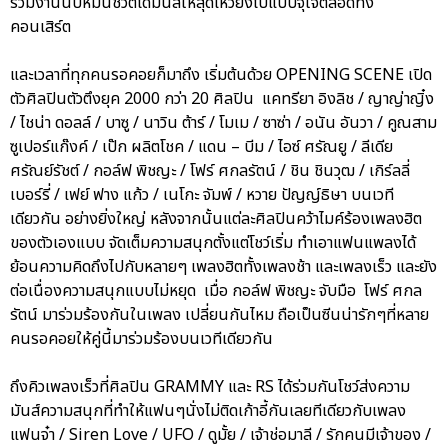
ร่วมงานนับหมื่นชีวิตได้มันส์ให้สุดเหวี่ยงไปแบบจุใจตลอดทั้ง
คอนเสิร์ต
และเวลาที่ทุกคนรอคอยก็มาถึง เริ่มต้นด้วย OPENING SCENE เปิด
ตัวศิลปินตัวตึงยุค 2000 กว่า 20 ศิลปิน แคทรียา อิงลิช / ญาญ่าญิ๋ง
/ ไชน่า ดอลล์ / บาซู / นาวิน ต้าร์ / โมเม / ซาซ่า / อนัน อันวา / คูณสาม
ซูเปอร์แก๊งค์ / เป๊ก ผลิตโชค / แดน – บีม / ไอซ์ ศรัณยู / ลีเดีย
ศรัณย์รัชต์ / กอล์ฟ พิชญะ / โฟร์ ศกลรัตน์ / ชิน ชินวุฒ / เกิร์ลลี่
เบอร์รี่ / เฟย์ ฟาง แก้ว / เนโกะ จัมพ์ / หวาย ปัญญ์ธิษา บนเวที
เดียวกัน อย่างยิ่งใหญ่ หลังจากนั้นแต่ละศิลปินคว้าไมค์ร้องเพลงฮิต
ของตัวเองแบบ จัดเต็มความสนุกตั้งแต่โชว์เริ่ม ทำเอาแฟนแพลงได้
ย้อนความคิดถึงไปกับหลายๆ เพลงฮิตทั้งเพลงช้า และเพลงเร็ว และยัง
ต่อเนื่องความสนุกแบบไม่หยุด เมื่อ กอล์ฟ พิชญะ จับมือ โฟร์ ศกล
รัตน์ มาร่วมร้องกันในเพลง เปลี่ยนกันไหม ถือเป็นซีนน่ารักๆที่หลาย
คนรอคอยให้คู่นี้มาร่วมร้องบนเวทีเดียวกัน
ถึงคิวเพลงเร็วที่ศิลปิน GRAMMY และ RS ได้ร่วมกันโชว์ส่งความ
มันส์ความสนุกที่ทำให้แฟนๆนั่งไม่ติดเก้าอี้กันเลยทีเดียวกับเพลง
แฟนจ๋า / Siren Love / UFO / ดูมั้ย / เจ้าช่อมาลี / รักคนมีเจ้าของ /