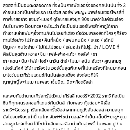
สุดฮิตที่เป็นอมตะตลอดกาล ที่จะเป็นการฟีดเจอริ่งของศิลปินปินทั้ง 2
ค่ายบนเวทีเป็นครั้งแรก เริ่มด้วย กอล์ฟ พิชญะ มาพร้อมเซอร์ไพรส์ที่
พาพี่ชายอย่าง แซนด์-แบงค์ ดูโอชายแห่งยุค 90s มาคว้าไมค์ร่วมร้อง
กันในเพลง Bounce+อะไร…ว้า ถือเป็นซีนเซอร์ไพรส์ที่หาดูได้ยาก
ทำเอาเหล่าแฟนๆอึ้งตามกันไปเลยทีเดียว ต่อด้วยเพลงฮิตที่ใครๆก็ร้อง
ตามได้อย่าง ไม่รักเธอ+คืนที่หนึ่ง / แฟนคนนึง / เหรอ / เด็กมี
ปัญหา+คนใจง่าย / ไม่ใช่..ไม่ชอบ / เล่นอะไรก็ไม่รู้…บ้า / L.O.V.E ที่
ศิลปินสุดจ๊าบ หวาย+ชิน+เฟย์-ฟาง-แก้ว+กอล์ฟ +ซา
ซ่า+แดน+บีม+โฟร์+ไอซ์+นาวิน ต้าร์+โมเม+อนัน อันวา+คูณสามซู
เปอร์แก๊งค์ ได้นำมาร้องในเวอร์ชั่นสุดพิเศษที่ไม่เคยร้องที่ไหนมาก่อน
มาโชว์บนเวทีร่วมแดนซ์กันมันส์สุดเหวี่ยง ส่งต่อเวทีให้
ญาญ่าญิ๋ง+โมเม ในเพลง เจ็บนิด…นิด+ก๊อตซิลล่า
และพบกับตำนานเกิร์ลกรุ๊ปตัวแม่ เกิร์ลลี่ เบอร์รี่+2002 ราตรี ถือเป็น
ซีนที่ทุกคนรอคอยที่แดนซ์กันมันส์ กับเพลง ตุ๊มต่อม+ผีเสื้อ
ราตรี+Gossip เรียกเสียงกรี๊ดฮือฮาจากคนดูดังลั่นฮอลล์ ความสนุก
ยังไม่จบเพียงเท่านี้ เนโกะ จัมพ์+ไชน่า ดอลล์+กำปั้น-เด็บบี้+บาซู+คูณ
สามซูเปอร์แก๊งค์ ได้โชว์น้ำเสียงและลีลาท่าเต้นสุดพริ้วในเพลง ปู / ห