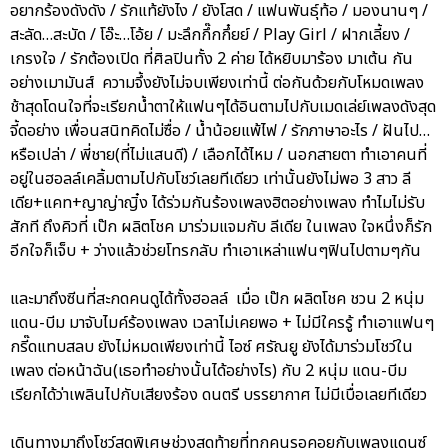
อยากร้องดังดัง / รักแท้ยังไง / ยังโสด / แฟนพันธุ์ท้อ / มองนานๆ /
สะลัด…สะบัด / โอ๊ะ…โอ้ย / มะลึกกึ๊กกึ๋ยย์ / Play Girl / ฝากเลี้ยง /
เกรงใจ / รักต้องเปิด ที่ศิลปินทั้ง 2 ค่าย ได้หยิบมาร้อง มาเต้น กัน
อย่างเมามันส์ ความจึ้งยังไม่จบเพียงเท่านี้ ต่อกันด้วยกับโหมดเพลง
ช้าสุดโดนใจที่จะเรียกน้ำตาให้แฟนๆได้อินตามไปกับเมดเล่ย์เพลงดังสุด
จี้ดอย่าง เพื่อนสนิทคิดไม่ซื่อ / น้ำน้อยแพ้ไฟ / รักภาษาอะไร / ฝันไป…
หรือเปล่า / พี่ชาย(ที่ไม่แสนดี) / เลือกได้ไหม / นอกสายตา ทำเอาคนที่
อยู่ในฮอลล์เคลิ้มตามไปกับโชว์เลยทีเดียว เท่านั้นยังไม่พอ 3 สาว ลี
เดีย+แคท+ญาญ่าญิ๋ง ได้ร่วมกันร้องเพลงฮิตอย่างเพลง ทำไมไม่รับ
สักที ถึงคิวที่ เป๊ก ผลิตโชค มาร่วมแจมกับ ลีเดีย ในเพลง ใจหนึ่งก็รัก
อีกใจก็เจ็บ + ว่างแล้วช่วยโทรกลับ ทำเอาเหล่าแฟนๆฟินไปตามๆกัน
และมาถึงซีนที่สะกดคนดูได้ทั้งฮอลล์ เมื่อ เป๊ก ผลิตโชค ชวน 2 หนุ่ม
แดน-บีม มาจับไมค์ร้องเพลง เวลาไม่เคยพอ + ไม่มีใครรู้ ทำเอาแฟนๆ
กรี๊ดแทบสลบ ยังไม่หมดเพียงเท่านี้ ไอซ์ ศรัณยู ยังได้มาร่วมโชว์ใน
เพลง ต่อหน้าฉัน(เธอทำอย่างนั้นได้อย่างไร) กับ 2 หนุ่ม แดน-บีม
เรียกได้ว่าเพลินไปกับเสียงร้อง ดนตรี บรรยากาศ ไม่มีเบื่อเลยทีเดียว
เดินทางมาถึงโชว์สุดพิเศษช่วงสุดท้ายที่ทุกคนรอคอยกับเพลงแดนซ์