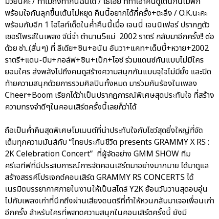
มวยนี่คะ / ทำไมถึงทำกันฉันได้ / โธ่เอ๊ย ที่ทำเอาคนดูเต้นกันไม่พัก
พร้อมใจกันลุกขึ้นเต้นไม่หยุด คืนนี้อยากได้กี่ครั้ง+ตะลึง / O.K.นะคะ
พร้อมกับอีก 1 ไฮไลท์เด็ดในค่ำคืนนี้เมื่อ เจนนี่ เจนนิเฟอร์ ปรากฏตัว
เซอร์ไพรส์ในเพลง จีนี่จ๋า ตำนาน5แม่ 2002 ราตรี กลับมาอีกครั้ง!! ต่อ
ด้วย ซ่า..(สั่นๆ) ที่ ลีเดีย+ชิน+อนัน อันวา+แคท+เด็บบี้+หวาย+2002
ราตรี+แดน-บีม+กอล์ฟ+ชิน+เป๊ก+ไอซ์ ร่วมแดนซ์กันแบบไม่มีใคร
ยอมใคร ส่งพลังไปถึงคนดูสร้างความสนุกกันแบบจุใจไม่มียั้ง และปิด
ท้ายความสนุกด้วยการรวมศิลปินทั้งหมด มาร่วมกันร้องในเพลง
Cheer+Boom เรียกได้ว่าเป็นปรากฎการณ์พิเศษสุดประทับใจ ที่สร้าง
ความทรงจำดีๆในคอนเสิร์ตครั้งนี้เลยก็ว่าได้
ถือเป็นค่ำคืนสุดพิเศษโมเมนต์ที่น่าประทับใจกับโชว์สุดยิ่งใหญ่ที่จัด
เต็มทุกความมันส์กับ “ไทยประกันชีวิต presents GRAMMY X RS :
2K Celebration Concert” ที่ผู้จัดอย่าง GMM SHOW ทีม
ครีเอทีฟที่มีประสบการณ์การจัดคอนเสิร์ตมาอย่างมากมาย ได้มาดูแล
สร้างสรรค์โปรเจกต์คอนเสิร์ต GRAMMY RS CONCERTS ได้
เนรมิตบรรยากาศภายในงานให้เป็นสไตล์ Y2K ย้อนวันวานสุดอบอุ่น
ไปกับเพลงเก่าที่นึกถึงผ่านเสียงดนตรีที่ทำให้หวนกลับมาเจอเพื่อนเก่า
อีกครั้ง สำหรับใครที่พลาดความสนุกในคอนเสิร์ตครั้งนี้ ยังมี