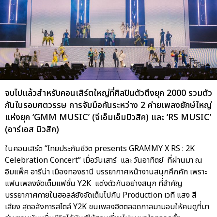
จบไปแล้วสำหรับคอนเสิร์ตใหญ่ที่ศิลปินตัวตึงยุค 2000 รวมตัว
กันในรอบศตวรรษ การจับมือกันระหว่าง 2 ค่ายเพลงยักษ์ใหญ่
แห่งยุค ‘GMM MUSIC’ (จีเอ็มเอ็มมิวสิค) และ ‘RS MUSIC’
(อาร์เอส มิวสิค)
ในคอนเสิร์ต “ไทยประกันชีวิต presents GRAMMY X RS : 2K
Celebration Concert” เมื่อวันเสาร์ และ วันอาทิตย์ ที่ผ่านมา ณ
อิมแพ็ค อารีน่า เมืองทองธานี บรรยากาศหน้างานสนุกคึกคัก เพราะ
แฟนเพลงจัดเต็มแฟชั่น Y2K แต่งตัวกันอย่างสนุก ที่สำคัญ
บรรยากาศภายในฮอลล์ยังจัดเต็มไปกับ Production เวที แสง สี
เสียง สุดอลังการสไตล์ Y2K ขนเพลงฮิตตลอดกาลมามอบให้คนดูที่มา