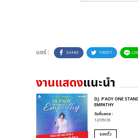
แชร์ :
SHARE
TWEET
LI
งานแสดง
แนะนำ
DJ. P'AOY ONE STAN
EMPATHY
วันที่แสดง :
12/09/26
จองตั๋ว