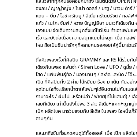
และเวลาที่ทุกคนรอคอยก็มาถึง เริ่มต้นด้วย OPENIN
อิงลิช / ญาญ่าญิ๋ง / ไชน่า ดอลล์ / บาซู / นาวิน ต้าร์ 
แดน – บีม / ไอซ์ ศรัณยู / ลีเดีย ศรัณย์รัชต์ / กอล์ฟ พิ
แก้ว / เนโกะ จัมพ์ / หวาย ปัญญ์ธิษา บนเวทีเดียวกัน 
เองแบบ จัดเต็มความสนุกตั้งแต่โชว์เริ่ม ทำเอาแฟน
เร็ว และยังต่อเนื่องความสนุกแบบไม่หยุด เมื่อ กอล์
ไหม ถือเป็นซีนน่ารักๆที่หลายคนรอคอยให้คู่นี้มาร่วม
ถึงคิวเพลงเร็วที่ศิลปิน GRAMMY และ RS ได้ร่วมกันโช
เดียวกับเพลง แฟนจ๋า / Siren Love / UFO / ดูมั้ย / เจ
โสด / แฟนพันธุ์ท้อ / มองนานๆ / สะลัด…สะบัด / โอ๊ะ…โอ
เปิด ที่ศิลปินทั้ง 2 ค่าย ได้หยิบมาร้อง มาเต้น กันอย่
สุดโดนใจที่จะเรียกน้ำตาให้แฟนๆได้อินตามไปกับเมดเล่ย์
ภาษาอะไร / ฝันไป…หรือเปล่า / พี่ชาย(ที่ไม่แสนดี) / 
เลยทีเดียว เท่านั้นยังไม่พอ 3 สาว ลีเดีย+แคท+ญาญ่าญ
เป๊ก ผลิตโชค มาร่วมแจมกับ ลีเดีย ในเพลง ใจหนึ่งก็ร
ตามๆกัน
และมาถึงซีนที่สะกดคนดูได้ทั้งฮอลล์ เมื่อ เป๊ก ผลิต