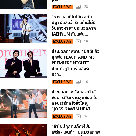
EXCLUSIVE
: 28
“ช่วงเวลาที่ไม่ได้เจอกัน
พิสูจน์แล้วว่ารักแท้จะไม่มี
วันจางหาย” ประมวลภาพ
JAEHYUN กับแฟน...
EXCLUSIVE
: 10
ประมวลภาพงาน “มีสติแล้ว
ลูกพีช PEACH AND ME
PREMIERE NIGHT”
ปอนด์-ภูวินทร์ คลั่งรัก
หวา...
EXCLUSIVE
: 16
ประมวลภาพ “จอส-กวิน”
จัดปาร์ตี้ริมหาดสุดฮอต ใน
คอนเสิร์ตครั้งยิ่งใหญ่
“JOSS GAWIN HEAT ...
EXCLUSIVE
: 34
"ถ้าไม่มีทุกคนก็คงไม่มี
เพิร์ธ-แซนต้า" ประมวลภาพ