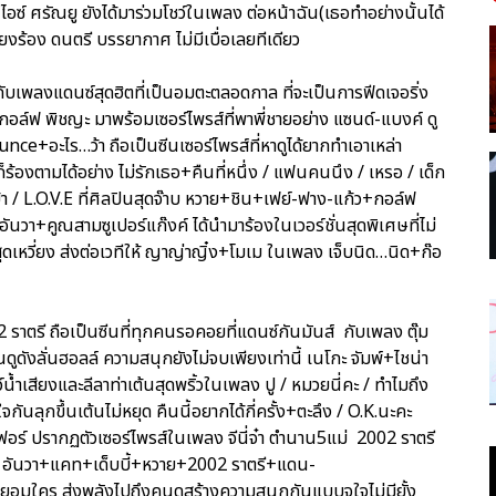
อซ์ ศรัณยู ยังได้มาร่วมโชว์ในเพลง ต่อหน้าฉัน(เธอทำอย่างนั้นได้
สียงร้อง ดนตรี บรรยากาศ ไม่มีเบื่อเลยทีเดียว
ับเพลงแดนซ์สุดฮิตที่เป็นอมตะตลอดกาล ที่จะเป็นการฟีดเจอริ่ง
 กอล์ฟ พิชญะ มาพร้อมเซอร์ไพรส์ที่พาพี่ชายอย่าง แซนด์-แบงค์ ดู
ce+อะไร…ว้า ถือเป็นซีนเซอร์ไพรส์ที่หาดูได้ยากทำเอาเหล่า
ร้องตามได้อย่าง ไม่รักเธอ+คืนที่หนึ่ง / แฟนคนนึง / เหรอ / เด็ก
…บ้า / L.O.V.E ที่ศิลปินสุดจ๊าบ หวาย+ชิน+เฟย์-ฟาง-แก้ว+กอล์ฟ
นวา+คูณสามซูเปอร์แก๊งค์ ได้นำมาร้องในเวอร์ชั่นสุดพิเศษที่ไม่
ุดเหวี่ยง ส่งต่อเวทีให้ ญาญ่าญิ๋ง+โมเม ในเพลง เจ็บนิด…นิด+ก๊อ
02 ราตรี ถือเป็นซีนที่ทุกคนรอคอยที่แดนซ์กันมันส์ กับเพลง ตุ๊ม
ูดังลั่นฮอลล์ ความสนุกยังไม่จบเพียงเท่านี้ เนโกะ จัมพ์+ไชน่า
์น้ำเสียงและลีลาท่าเต้นสุดพริ้วในเพลง ปู / หมวยนี่คะ / ทำไมถึง
จกันลุกขึ้นเต้นไม่หยุด คืนนี้อยากได้กี่ครั้ง+ตะลึง / O.K.นะคะ
นิเฟอร์ ปรากฏตัวเซอร์ไพรส์ในเพลง จีนี่จ๋า ตำนาน5แม่ 2002 ราตรี
น+อนัน อันวา+แคท+เด็บบี้+หวาย+2002 ราตรี+แดน-
ยอมใคร ส่งพลังไปถึงคนดูสร้างความสนุกกันแบบจุใจไม่มียั้ง