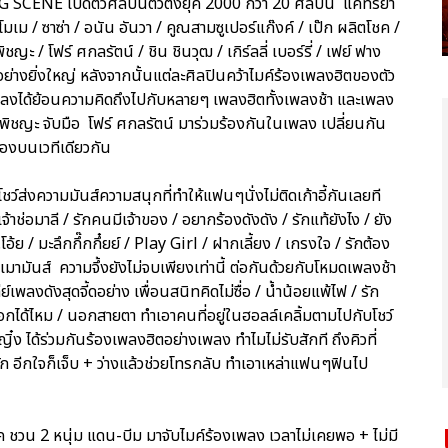
G SCENE เปิดตัวศิลปินตัวตึงยุค 2000 กว่า 20 ศิลปิน แคทรียา
/ โมเม / ซาซ่า / อนัน อันวา / คูณสามซูเปอร์แก๊งค์ / เป๊ก ผลิตโชค /
ชญะ / โฟร์ ศกลรัตน์ / ชิน ชินวุฒ / เกิร์ลลี่ เบอร์รี่ / เฟย์ ฟาง
อย่างยิ่งใหญ่ หลังจากนั้นแต่ละศิลปินคว้าไมค์ร้องเพลงฮิตของตัว
แพลงได้ย้อนความคิดถึงไปกับหลายๆ เพลงฮิตทั้งเพลงช้า และเพลง
ฟ พิชญะ จับมือ โฟร์ ศกลรัตน์ มาร่วมร้องกันในเพลง เปลี่ยนกัน
ร้องบนเวทีเดียวกัน
ว์ส่งความมันส์ความสนุกที่ทำให้แฟนๆนั่งไม่ติดเก้าอี้กันเลยที
้าช่อมาลี / รักคนมีเจ้าของ / อยากร้องดังดัง / รักแท้ยังไง / ยัง
้ย / มะลึกกึ๊กกึ๋ยย์ / Play Girl / ฝากเลี้ยง / เกรงใจ / รักต้อง
างเมามันส์ ความจึ้งยังไม่จบเพียงเท่านี้ ต่อกันด้วยกับโหมดเพลงช้า
เพลงดังสุดจี้ดอย่าง เพื่อนสนิทคิดไม่ซื่อ / น้ำน้อยแพ้ไฟ / รัก
เลือกได้ไหม / นอกสายตา ทำเอาคนที่อยู่ในฮอลล์เคลิ้มตามไปกับโชว์
ิ๋ง ได้ร่วมกันร้องเพลงฮิตอย่างเพลง ทำไมไม่รับสักที ถึงคิวที่
ัก อีกใจก็เจ็บ + ว่างแล้วช่วยโทรกลับ ทำเอาเหล่าแฟนๆฟินไป
โชค ชวน 2 หนุ่ม แดน-บีม มาจับไมค์ร้องเพลง เวลาไม่เคยพอ + ไม่มี