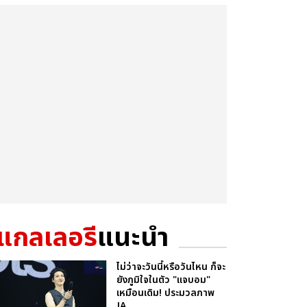
แกลเลอรี
แนะนำ
ไม่ว่าจะวันนี้หรือวันไหน ก็จะ
ยังภูมิใจในตัว "แจบอม"
เหมือนเดิม! ประมวลภาพ
JA...