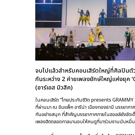
จบไปแล้วสำหรับคอนเสิร์ตใหญ่ที่ศิลปินต
กันระหว่าง 2 ค่ายเพลงยักษ์ใหญ่แห่งยุค
(อาร์เอส มิวสิค)
ในคอนเสิร์ต “ไทยประกันชีวิต presents GRAMMY X 
ที่ผ่านมา ณ อิมแพ็ค อารีน่า เมืองทองธานี บรรยาก
กันอย่างสนุก ที่สำคัญบรรยากาศภายในฮอลล์ยังจัดเต็
เพลงฮิตตลอดกาลมามอบให้คนดูที่มาร่วมงานนับหมื่นชีว