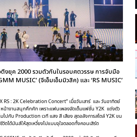
ัวตึงยุค 2000 รวมตัวกันในรอบศตวรรษ การจับมือ
 ‘GMM MUSIC’ (จีเอ็มเอ็มมิวสิค) และ ‘RS MUSIC’
RS : 2K Celebration Concert” เมื่อวันเสาร์ และ วันอาทิตย์
าศหน้างานสนุกคึกคัก เพราะแฟนเพลงจัดเต็มแฟชั่น Y2K แต่งตัว
มไปกับ Production เวที แสง สี เสียง สุดอลังการสไตล์ Y2K ขน
ิตได้มันส์ให้สุดเหวี่ยงไปแบบจุใจตลอดทั้งคอนเสิร์ต