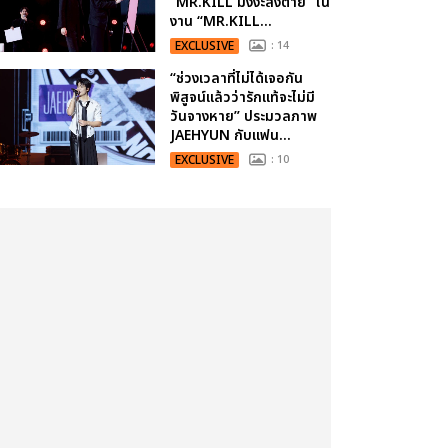
“MR.KILL มังงะสั่งตาย” ใน
งาน “MR.KILL...
EXCLUSIVE
: 14
“ช่วงเวลาที่ไม่ได้เจอกัน
พิสูจน์แล้วว่ารักแท้จะไม่มี
วันจางหาย” ประมวลภาพ
JAEHYUN กับแฟน...
EXCLUSIVE
: 10