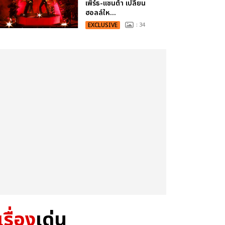
เพิร์ธ-แซนต้า เปลี่ยน
ฮอลล์ให...
EXCLUSIVE
: 34
เรื่อง
เด่น