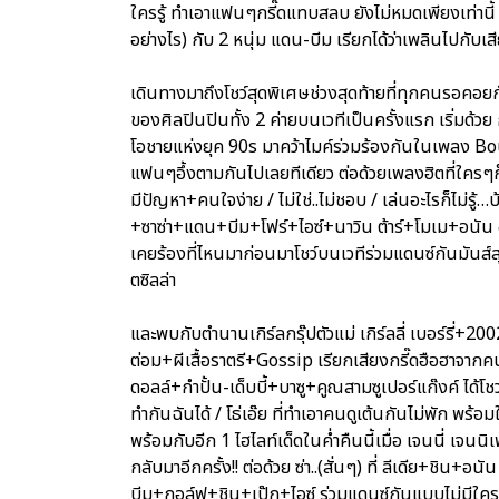
ใครรู้ ทำเอาแฟนๆกรี๊ดแทบสลบ ยังไม่หมดเพียงเท่านี้ ไ
อย่างไร) กับ 2 หนุ่ม แดน-บีม เรียกได้ว่าเพลินไปกับเ
เดินทางมาถึงโชว์สุดพิเศษช่วงสุดท้ายที่ทุกคนรอคอยก
ของศิลปินปินทั้ง 2 ค่ายบนเวทีเป็นครั้งแรก เริ่มด้วย
โอชายแห่งยุค 90s มาคว้าไมค์ร่วมร้องกันในเพลง Boun
แฟนๆอึ้งตามกันไปเลยทีเดียว ต่อด้วยเพลงฮิตที่ใครๆก็
มีปัญหา+คนใจง่าย / ไม่ใช่..ไม่ชอบ / เล่นอะไรก็ไม่รู้
+ซาซ่า+แดน+บีม+โฟร์+ไอซ์+นาวิน ต้าร์+โมเม+อนัน อั
เคยร้องที่ไหนมาก่อนมาโชว์บนเวทีร่วมแดนซ์กันมันส์ส
ตซิลล่า
และพบกับตำนานเกิร์ลกรุ๊ปตัวแม่ เกิร์ลลี่ เบอร์รี่+20
ต่อม+ผีเสื้อราตรี+Gossip เรียกเสียงกรี๊ดฮือฮาจากคนด
ดอลล์+กำปั้น-เด็บบี้+บาซู+คูณสามซูเปอร์แก๊งค์ ได้โชว
ทำกันฉันได้ / โธ่เอ๊ย ที่ทำเอาคนดูเต้นกันไม่พัก พร้อมใ
พร้อมกับอีก 1 ไฮไลท์เด็ดในค่ำคืนนี้เมื่อ เจนนี่ เจน
กลับมาอีกครั้ง!! ต่อด้วย ซ่า..(สั่นๆ) ที่ ลีเดีย+ชิ
บีม+กอล์ฟ+ชิน+เป๊ก+ไอซ์ ร่วมแดนซ์กันแบบไม่มีใคร