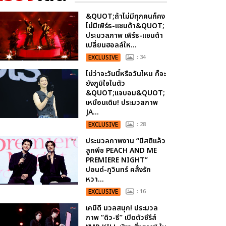
&QUOT;ถ้าไม่มีทุกคนก็คง
ไม่มีเพิร์ธ-แซนต้า&QUOT;
ประมวลภาพ เพิร์ธ-แซนต้า
เปลี่ยนฮอลล์ให...
EXCLUSIVE
: 34
ไม่ว่าจะวันนี้หรือวันไหน ก็จะ
ยังภูมิใจในตัว
&QUOT;แจบอม&QUOT;
เหมือนเดิม! ประมวลภาพ
JA...
EXCLUSIVE
: 28
ประมวลภาพงาน “มีสติแล้ว
ลูกพีช PEACH AND ME
PREMIERE NIGHT”
ปอนด์-ภูวินทร์ คลั่งรัก
หวา...
EXCLUSIVE
: 16
เคมีดี มวลสนุก! ประมวล
ภาพ “ดิว-ธี” เปิดตัวซีรีส์