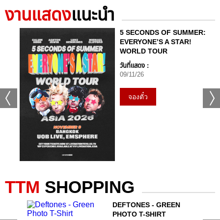
งานแสดง
แนะนำ
+81
ดูรูปทั้งหมด
5 SECONDS OF SUMMER:
EVERYONE’S A STAR!
WORLD TOUR
วันที่แสดง :
09/11/26
เเท็กที่เกี่ยวข้อง :
จองตั๋ว
GRAMMY X RS : 2K CELEBRATION CONCER
TTM
SHOPPING
แชร์ :
SHARE
TWEET
LINE
RIC
DEFTONES - GREEN
PHOTO T-SHIRT