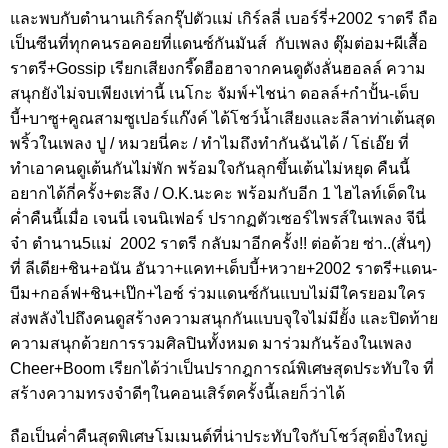
และพบกับตำนานเกิร์ลกรุ๊ปตัวแม่ เกิร์ลลี่ เบอร์รี่+2002 ราตรี ถือ
เป็นซีนที่ทุกคนรอคอยที่แดนซ์กันมันส์ กับเพลง ตุ๊มต่อม+ผีเสื้อ
ราตรี+Gossip เรียกเสียงกรี๊ดฮือฮาจากคนดูดังลั่นฮอลล์ ความ
สนุกยังไม่จบเพียงเท่านี้ เนโกะ จัมพ์+ไชน่า ดอลล์+กำปั้น-เด็บ
บี้+บาซู+คูณสามซูเปอร์แก๊งค์ ได้โชว์น้ำเสียงและลีลาท่าเต้นสุด
พริ้วในเพลง ปู / หมวยนี่คะ / ทำไมถึงทำกันฉันได้ / โธ่เอ๊ย ที่
ทำเอาคนดูเต้นกันไม่พัก พร้อมใจกันลุกขึ้นเต้นไม่หยุด คืนนี้
อยากได้กี่ครั้ง+ตะลึง / O.K.นะคะ พร้อมกับอีก 1 ไฮไลท์เด็ดใน
ค่ำคืนนี้เมื่อ เจนนี่ เจนนิเฟอร์ ปรากฏตัวเซอร์ไพรส์ในเพลง จีนี่
จ๋า ตำนาน5แม่ 2002 ราตรี กลับมาอีกครั้ง!! ต่อด้วย ซ่า..(สั่นๆ)
ที่ ลีเดีย+ชิน+อนัน อันวา+แคท+เด็บบี้+หวาย+2002 ราตรี+แดน-
บีม+กอล์ฟ+ชิน+เป๊ก+ไอซ์ ร่วมแดนซ์กันแบบไม่มีใครยอมใคร
ส่งพลังไปถึงคนดูสร้างความสนุกกันแบบจุใจไม่มียั้ง และปิดท้าย
ความสนุกด้วยการรวมศิลปินทั้งหมด มาร่วมกันร้องในเพลง
Cheer+Boom เรียกได้ว่าเป็นปรากฎการณ์พิเศษสุดประทับใจ ที่
สร้างความทรงจำดีๆในคอนเสิร์ตครั้งนี้เลยก็ว่าได้
ถือเป็นค่ำคืนสุดพิเศษโมเมนต์ที่น่าประทับใจกับโชว์สุดยิ่งใหญ่