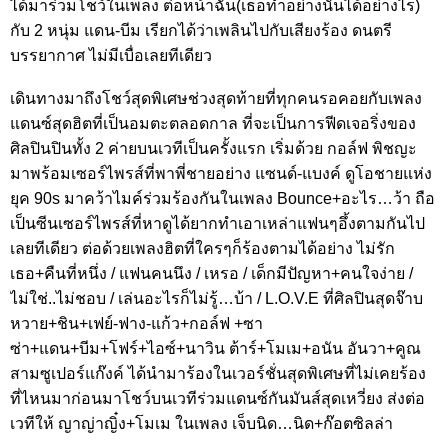
ได้มาร่วมโชว์ในเพลง ต่อหน้าฉัน(เธอทำอย่างนั้นได้อย่างไร)
กับ 2 หนุ่ม แดน-บีม เรียกได้ว่าเพลินไปกับเสียงร้อง ดนตรี
บรรยากาศ ไม่มีเบื่อเลยทีเดียว
เดินทางมาถึงโชว์สุดพิเศษช่วงสุดท้ายที่ทุกคนรอคอยกับเพลง
แดนซ์สุดฮิตที่เป็นอมตะตลอดกาล ที่จะเป็นการฟีดเจอริ่งของ
ศิลปินปินทั้ง 2 ค่ายบนเวทีเป็นครั้งแรก เริ่มด้วย กอล์ฟ พิชญะ
มาพร้อมเซอร์ไพรส์ที่พาพี่ชายอย่าง แซนด์-แบงค์ ดูโอชายแห่ง
ยุค 90s มาคว้าไมค์ร่วมร้องกันในเพลง Bounce+อะไร…ว้า ถือ
เป็นซีนเซอร์ไพรส์ที่หาดูได้ยากทำเอาเหล่าแฟนๆอึ้งตามกันไป
เลยทีเดียว ต่อด้วยเพลงฮิตที่ใครๆก็ร้องตามได้อย่าง ไม่รัก
เธอ+คืนที่หนึ่ง / แฟนคนนึง / เหรอ / เด็กมีปัญหา+คนใจง่าย /
ไม่ใช่..ไม่ชอบ / เล่นอะไรก็ไม่รู้…บ้า / L.O.V.E ที่ศิลปินสุดจ๊าบ
หวาย+ชิน+เฟย์-ฟาง-แก้ว+กอล์ฟ +ซา
ซ่า+แดน+บีม+โฟร์+ไอซ์+นาวิน ต้าร์+โมเม+อนัน อันวา+คูณ
สามซูเปอร์แก๊งค์ ได้นำมาร้องในเวอร์ชั่นสุดพิเศษที่ไม่เคยร้อง
ที่ไหนมาก่อนมาโชว์บนเวทีร่วมแดนซ์กันมันส์สุดเหวี่ยง ส่งต่อ
เวทีให้ ญาญ่าญิ๋ง+โมเม ในเพลง เจ็บนิด…นิด+ก๊อตซิลล่า