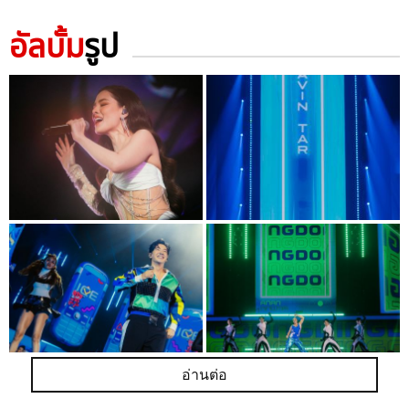
อัลบั้ม
รูป
อ่านต่อ