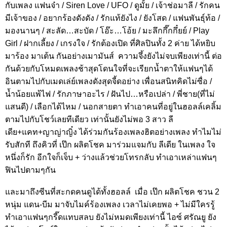
กับเพลง แฟนจ๋า / Siren Love / UFO / ดูมั้ย / เจ้าช่อมาลี / รักคน
มีเจ้าของ / อยากร้องดังดัง / รักแท้ยังไง / ยังโสด / แฟนพันธุ์ท้อ /
มองนานๆ / สะลัด…สะบัด / โอ๊ะ…โอ้ย / มะลึกกึ๊กกึ๋ยย์ / Play
Girl / ฝากเลี้ยง / เกรงใจ / รักต้องเปิด ที่ศิลปินทั้ง 2 ค่าย ได้หยิบ
มาร้อง มาเต้น กันอย่างเมามันส์ ความจึ้งยังไม่จบเพียงเท่านี้ ต่อ
กันด้วยกับโหมดเพลงช้าสุดโดนใจที่จะเรียกน้ำตาให้แฟนๆได้
อินตามไปกับเมดเล่ย์เพลงดังสุดจี้ดอย่าง เพื่อนสนิทคิดไม่ซื่อ /
น้ำน้อยแพ้ไฟ / รักภาษาอะไร / ฝันไป…หรือเปล่า / พี่ชาย(ที่ไม่
แสนดี) / เลือกได้ไหม / นอกสายตา ทำเอาคนที่อยู่ในฮอลล์เคลิ้ม
ตามไปกับโชว์เลยทีเดียว เท่านั้นยังไม่พอ 3 สาว ลี
เดีย+แคท+ญาญ่าญิ๋ง ได้ร่วมกันร้องเพลงฮิตอย่างเพลง ทำไมไม่
รับสักที ถึงคิวที่ เป๊ก ผลิตโชค มาร่วมแจมกับ ลีเดีย ในเพลง ใจ
หนึ่งก็รัก อีกใจก็เจ็บ + ว่างแล้วช่วยโทรกลับ ทำเอาเหล่าแฟนๆ
ฟินไปตามๆกัน
และมาถึงซีนที่สะกดคนดูได้ทั้งฮอลล์ เมื่อ เป๊ก ผลิตโชค ชวน 2
หนุ่ม แดน-บีม มาจับไมค์ร้องเพลง เวลาไม่เคยพอ + ไม่มีใครรู้
ทำเอาแฟนๆกรี๊ดแทบสลบ ยังไม่หมดเพียงเท่านี้ ไอซ์ ศรัณยู ยัง