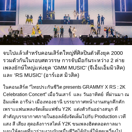
จบไปแล้วสำหรับคอนเสิร์ตใหญ่ที่ศิลปินตัวตึงยุค 2000
รวมตัวกันในรอบศตวรรษ การจับมือกันระหว่าง 2 ค่าย
เพลงยักษ์ใหญ่แห่งยุค ‘GMM MUSIC’ (จีเอ็มเอ็มมิวสิค)
และ ‘RS MUSIC’ (อาร์เอส มิวสิค)
ในคอนเสิร์ต “ไทยประกันชีวิต presents GRAMMY X RS : 2K
Celebration Concert” เมื่อวันเสาร์ และ วันอาทิตย์ ที่ผ่านมา ณ
อิมแพ็ค อารีน่า เมืองทองธานี บรรยากาศหน้างานสนุกคึกคัก
เพราะแฟนเพลงจัดเต็มแฟชั่น Y2K แต่งตัวกันอย่างสนุก ที่
สำคัญบรรยากาศภายในฮอลล์ยังจัดเต็มไปกับ Production เวที
แสง สี เสียง สุดอลังการสไตล์ Y2K ขนเพลงฮิตตลอดกาลมา
มอบให้คนดูที่มาร่วมงานนับหมื่นชีวิตได้มันส์ให้สุดเหวี่ยงไป