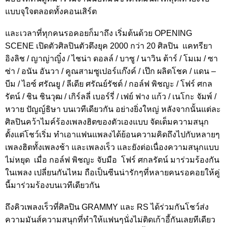
แบบจุใจตลอดทั้งคอนเสิร์ต
และเวลาที่ทุกคนรอคอยก็มาถึง เริ่มต้นด้วย OPENING
SCENE เปิดตัวศิลปินตัวตึงยุค 2000 กว่า 20 ศิลปิน แคทรียา
อิงลิช / ญาญ่าญิ๋ง / ไชน่า ดอลล์ / บาซู / นาวิน ต้าร์ / โมเม / ซา
ซ่า / อนัน อันวา / คูณสามซูเปอร์แก๊งค์ / เป๊ก ผลิตโชค / แดน –
บีม / ไอซ์ ศรัณยู / ลีเดีย ศรัณย์รัชต์ / กอล์ฟ พิชญะ / โฟร์ ศกล
รัตน์ / ชิน ชินวุฒ / เกิร์ลลี่ เบอร์รี่ / เฟย์ ฟาง แก้ว / เนโกะ จัมพ์ /
หวาย ปัญญ์ธิษา บนเวทีเดียวกัน อย่างยิ่งใหญ่ หลังจากนั้นแต่ละ
ศิลปินคว้าไมค์ร้องเพลงฮิตของตัวเองแบบ จัดเต็มความสนุก
ตั้งแต่โชว์เริ่ม ทำเอาแฟนแพลงได้ย้อนความคิดถึงไปกับหลายๆ
เพลงฮิตทั้งเพลงช้า และเพลงเร็ว และยังต่อเนื่องความสนุกแบบ
ไม่หยุด เมื่อ กอล์ฟ พิชญะ จับมือ โฟร์ ศกลรัตน์ มาร่วมร้องกัน
ในเพลง เปลี่ยนกันไหม ถือเป็นซีนน่ารักๆที่หลายคนรอคอยให้คู่
นี้มาร่วมร้องบนเวทีเดียวกัน
ถึงคิวเพลงเร็วที่ศิลปิน GRAMMY และ RS ได้ร่วมกันโชว์ส่ง
ความมันส์ความสนุกที่ทำให้แฟนๆนั่งไม่ติดเก้าอี้กันเลยทีเดียว