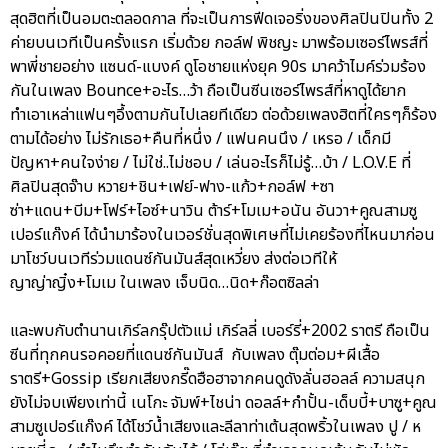
สุดฮิตที่เป็นอมตะตลอดกาล ที่จะเป็นการฟีดเจอริ่งของศิลปินปินทั้ง 2
ค่ายบนเวทีเป็นครั้งแรก เริ่มด้วย กอล์ฟ พิชญะ มาพร้อมเซอร์ไพรส์ที่
พาพี่ชายอย่าง แซนด์-แบงค์ ดูโอชายแห่งยุค 90s มาคว้าไมค์ร่วมร้อง
กันในเพลง Bounce+อะไร…ว้า ถือเป็นซีนเซอร์ไพรส์ที่หาดูได้ยาก
ทำเอาเหล่าแฟนๆอึ้งตามกันไปเลยทีเดียว ต่อด้วยเพลงฮิตที่ใครๆก็ร้อง
ตามได้อย่าง ไม่รักเธอ+คืนที่หนึ่ง / แฟนคนนึง / เหรอ / เด็กมี
ปัญหา+คนใจง่าย / ไม่ใช่..ไม่ชอบ / เล่นอะไรก็ไม่รู้…บ้า / L.O.V.E ที่
ศิลปินสุดจ๊าบ หวาย+ชิน+เฟย์-ฟาง-แก้ว+กอล์ฟ +ซา
ซ่า+แดน+บีม+โฟร์+ไอซ์+นาวิน ต้าร์+โมเม+อนัน อันวา+คูณสามซู
เปอร์แก๊งค์ ได้นำมาร้องในเวอร์ชั่นสุดพิเศษที่ไม่เคยร้องที่ไหนมาก่อน
มาโชว์บนเวทีร่วมแดนซ์กันมันส์สุดเหวี่ยง ส่งต่อเวทีให้
ญาญ่าญิ๋ง+โมเม ในเพลง เจ็บนิด…นิด+ก๊อตซิลล่า
และพบกับตำนานเกิร์ลกรุ๊ปตัวแม่ เกิร์ลลี่ เบอร์รี่+2002 ราตรี ถือเป็น
ซีนที่ทุกคนรอคอยที่แดนซ์กันมันส์ กับเพลง ตุ๊มต่อม+ผีเสื้อ
ราตรี+Gossip เรียกเสียงกรี๊ดฮือฮาจากคนดูดังลั่นฮอลล์ ความสนุก
ยังไม่จบเพียงเท่านี้ เนโกะ จัมพ์+ไชน่า ดอลล์+กำปั้น-เด็บบี้+บาซู+คูณ
สามซูเปอร์แก๊งค์ ได้โชว์น้ำเสียงและลีลาท่าเต้นสุดพริ้วในเพลง ปู / ห