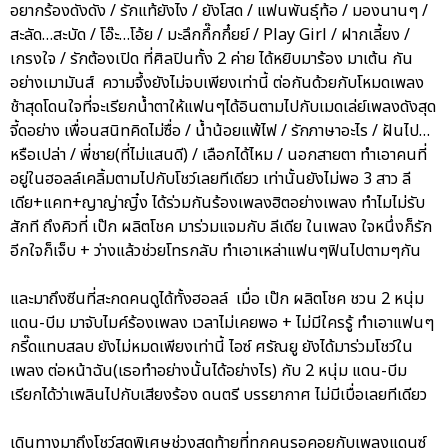
อยากร้องดังดัง / รักแท้ยังไง / ยังโสด / แฟนพันธุ์ท้อ / มองนานๆ /
สะลัด…สะบัด / โอ๊ะ…โอ้ย / มะลึกกึ๊กกึ๋ยย์ / Play Girl / ฝากเลี้ยง /
เกรงใจ / รักต้องเปิด ที่ศิลปินทั้ง 2 ค่าย ได้หยิบมาร้อง มาเต้น กัน
อย่างเมามันส์ ความจึ้งยังไม่จบเพียงเท่านี้ ต่อกันด้วยกับโหมดเพลง
ช้าสุดโดนใจที่จะเรียกน้ำตาให้แฟนๆได้อินตามไปกับเมดเล่ย์เพลงดังสุด
จี้ดอย่าง เพื่อนสนิทคิดไม่ซื่อ / น้ำน้อยแพ้ไฟ / รักภาษาอะไร / ฝันไป…
หรือเปล่า / พี่ชาย(ที่ไม่แสนดี) / เลือกได้ไหม / นอกสายตา ทำเอาคนที่
อยู่ในฮอลล์เคลิ้มตามไปกับโชว์เลยทีเดียว เท่านั้นยังไม่พอ 3 สาว ลี
เดีย+แคท+ญาญ่าญิ๋ง ได้ร่วมกันร้องเพลงฮิตอย่างเพลง ทำไมไม่รับ
สักที ถึงคิวที่ เป๊ก ผลิตโชค มาร่วมแจมกับ ลีเดีย ในเพลง ใจหนึ่งก็รัก
อีกใจก็เจ็บ + ว่างแล้วช่วยโทรกลับ ทำเอาเหล่าแฟนๆฟินไปตามๆกัน
และมาถึงซีนที่สะกดคนดูได้ทั้งฮอลล์ เมื่อ เป๊ก ผลิตโชค ชวน 2 หนุ่ม
แดน-บีม มาจับไมค์ร้องเพลง เวลาไม่เคยพอ + ไม่มีใครรู้ ทำเอาแฟนๆ
กรี๊ดแทบสลบ ยังไม่หมดเพียงเท่านี้ ไอซ์ ศรัณยู ยังได้มาร่วมโชว์ใน
เพลง ต่อหน้าฉัน(เธอทำอย่างนั้นได้อย่างไร) กับ 2 หนุ่ม แดน-บีม
เรียกได้ว่าเพลินไปกับเสียงร้อง ดนตรี บรรยากาศ ไม่มีเบื่อเลยทีเดียว
เดินทางมาถึงโชว์สุดพิเศษช่วงสุดท้ายที่ทุกคนรอคอยกับเพลงแดนซ์