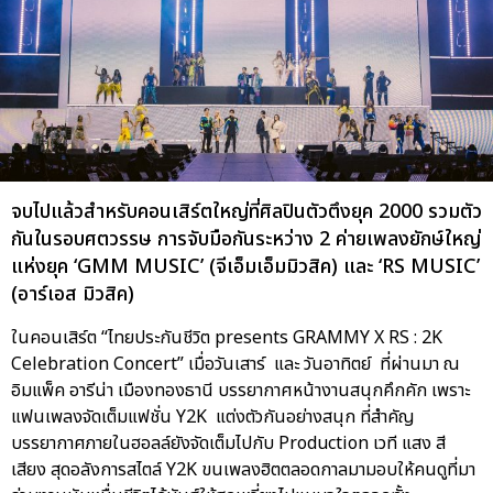
จบไปแล้วสำหรับคอนเสิร์ตใหญ่ที่ศิลปินตัวตึงยุค 2000 รวมตัว
กันในรอบศตวรรษ การจับมือกันระหว่าง 2 ค่ายเพลงยักษ์ใหญ่
แห่งยุค ‘GMM MUSIC’ (จีเอ็มเอ็มมิวสิค) และ ‘RS MUSIC’
(อาร์เอส มิวสิค)
ในคอนเสิร์ต “ไทยประกันชีวิต presents GRAMMY X RS : 2K
Celebration Concert” เมื่อวันเสาร์ และ วันอาทิตย์ ที่ผ่านมา ณ
อิมแพ็ค อารีน่า เมืองทองธานี บรรยากาศหน้างานสนุกคึกคัก เพราะ
แฟนเพลงจัดเต็มแฟชั่น Y2K แต่งตัวกันอย่างสนุก ที่สำคัญ
บรรยากาศภายในฮอลล์ยังจัดเต็มไปกับ Production เวที แสง สี
เสียง สุดอลังการสไตล์ Y2K ขนเพลงฮิตตลอดกาลมามอบให้คนดูที่มา