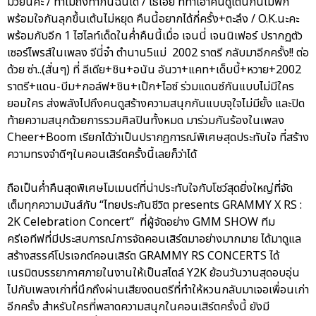
มวยนี่คะ / ทำไมถึงทำกันฉันได้ / โธ่เอ๊ย ที่ทำเอาคนดูเต้นกันไม่พัก
พร้อมใจกันลุกขึ้นเต้นไม่หยุด คืนนี้อยากได้กี่ครั้ง+ตะลึง / O.K.นะคะ
พร้อมกับอีก 1 ไฮไลท์เด็ดในค่ำคืนนี้เมื่อ เจนนี่ เจนนิเฟอร์ ปรากฏตัว
เซอร์ไพรส์ในเพลง จีนี่จ๋า ตำนาน5แม่ 2002 ราตรี กลับมาอีกครั้ง!! ต่อ
ด้วย ซ่า..(สั่นๆ) ที่ ลีเดีย+ชิน+อนัน อันวา+แคท+เด็บบี้+หวาย+2002
ราตรี+แดน-บีม+กอล์ฟ+ชิน+เป๊ก+ไอซ์ ร่วมแดนซ์กันแบบไม่มีใคร
ยอมใคร ส่งพลังไปถึงคนดูสร้างความสนุกกันแบบจุใจไม่มียั้ง และปิด
ท้ายความสนุกด้วยการรวมศิลปินทั้งหมด มาร่วมกันร้องในเพลง
Cheer+Boom เรียกได้ว่าเป็นปรากฎการณ์พิเศษสุดประทับใจ ที่สร้าง
ความทรงจำดีๆในคอนเสิร์ตครั้งนี้เลยก็ว่าได้
ถือเป็นค่ำคืนสุดพิเศษโมเมนต์ที่น่าประทับใจกับโชว์สุดยิ่งใหญ่ที่จัด
เต็มทุกความมันส์กับ “ไทยประกันชีวิต presents GRAMMY X RS :
2K Celebration Concert” ที่ผู้จัดอย่าง GMM SHOW ทีม
ครีเอทีฟที่มีประสบการณ์การจัดคอนเสิร์ตมาอย่างมากมาย ได้มาดูแล
สร้างสรรค์โปรเจกต์คอนเสิร์ต GRAMMY RS CONCERTS ได้
เนรมิตบรรยากาศภายในงานให้เป็นสไตล์ Y2K ย้อนวันวานสุดอบอุ่น
ไปกับเพลงเก่าที่นึกถึงผ่านเสียงดนตรีที่ทำให้หวนกลับมาเจอเพื่อนเก่า
อีกครั้ง สำหรับใครที่พลาดความสนุกในคอนเสิร์ตครั้งนี้ ยังมี