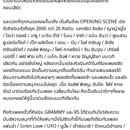
ร่วมงานนับหมื่นชีวิตได้มันส์ให้สุดเหวี่ยงไปแบบจุใจตลอดทั้ง
คอนเสิร์ต
และเวลาที่ทุกคนรอคอยก็มาถึง เริ่มต้นด้วย OPENING SCENE เปิด
ตัวศิลปินตัวตึงยุค 2000 กว่า 20 ศิลปิน แคทรียา อิงลิช / ญาญ่าญิ๋ง
/ ไชน่า ดอลล์ / บาซู / นาวิน ต้าร์ / โมเม / ซาซ่า / อนัน อันวา / คูณสาม
ซูเปอร์แก๊งค์ / เป๊ก ผลิตโชค / แดน – บีม / ไอซ์ ศรัณยู / ลีเดีย
ศรัณย์รัชต์ / กอล์ฟ พิชญะ / โฟร์ ศกลรัตน์ / ชิน ชินวุฒ / เกิร์ลลี่
เบอร์รี่ / เฟย์ ฟาง แก้ว / เนโกะ จัมพ์ / หวาย ปัญญ์ธิษา บนเวที
เดียวกัน อย่างยิ่งใหญ่ หลังจากนั้นแต่ละศิลปินคว้าไมค์ร้องเพลงฮิต
ของตัวเองแบบ จัดเต็มความสนุกตั้งแต่โชว์เริ่ม ทำเอาแฟนแพลงได้
ย้อนความคิดถึงไปกับหลายๆ เพลงฮิตทั้งเพลงช้า และเพลงเร็ว และยัง
ต่อเนื่องความสนุกแบบไม่หยุด เมื่อ กอล์ฟ พิชญะ จับมือ โฟร์ ศกล
รัตน์ มาร่วมร้องกันในเพลง เปลี่ยนกันไหม ถือเป็นซีนน่ารักๆที่หลาย
คนรอคอยให้คู่นี้มาร่วมร้องบนเวทีเดียวกัน
ถึงคิวเพลงเร็วที่ศิลปิน GRAMMY และ RS ได้ร่วมกันโชว์ส่งความ
มันส์ความสนุกที่ทำให้แฟนๆนั่งไม่ติดเก้าอี้กันเลยทีเดียวกับเพลง
แฟนจ๋า / Siren Love / UFO / ดูมั้ย / เจ้าช่อมาลี / รักคนมีเจ้าของ /