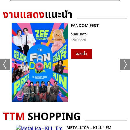
GRAMMY X RS : 2K CELEBRATION CONCER
งานแสดง
แนะนำ
FANDOM FEST
วันที่แสดง :
15/08/26
แชร์ :
SHARE
TWEET
LINE
จองตั๋ว
TTM
SHOPPING
LS
METALLICA - KILL ''EM