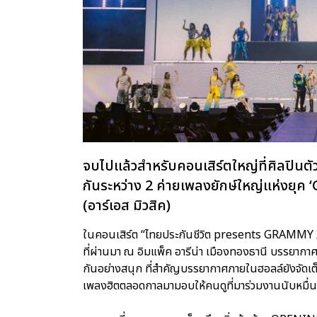
จบไปแล้วสำหรับคอนเสิร์ตใหญ่ที่ศิลปินต
กันระหว่าง 2 ค่ายเพลงยักษ์ใหญ่แห่งยุค
(อาร์เอส มิวสิค)
ในคอนเสิร์ต “ไทยประกันชีวิต presents GRAMMY X 
ที่ผ่านมา ณ อิมแพ็ค อารีน่า เมืองทองธานี บรรยาก
กันอย่างสนุก ที่สำคัญบรรยากาศภายในฮอลล์ยังจัดเต็
เพลงฮิตตลอดกาลมามอบให้คนดูที่มาร่วมงานนับหมื่นชีว