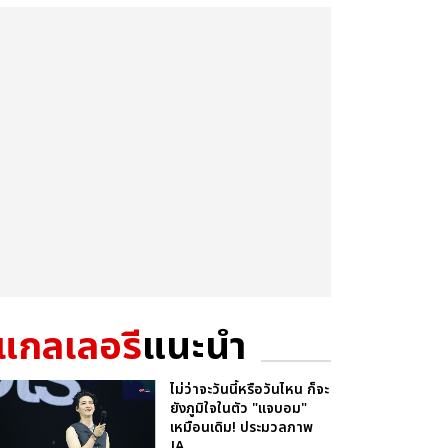
แกลเลอรี
แนะนำ
ไม่ว่าจะวันนี้หรือวันไหน ก็จะ
ยังภูมิใจในตัว "แจบอม"
เหมือนเดิม! ประมวลภาพ
JA...