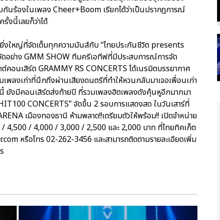
่วมกันร้องในเพลง Cheer+Boom เรียกได้ว่าเป็นปรากฎการณ์
้งนี้เลยก็ว่าได้
ดยิ่งใหญ่ที่จัดเต็มทุกความมันส์กับ “ไทยประกันชีวิต presents
จัดอย่าง GMM SHOW ทีมครีเอทีฟที่มีประสบการณ์การจัด
รเจกต์คอนเสิร์ต GRAMMY RS CONCERTS ได้เนรมิตบรรยากาศ
เพลงเก่าที่นึกถึงผ่านเสียงดนตรีที่ทำให้หวนกลับมาเจอเพื่อนเก่า
้ ยังมีคอนเสิร์ตส่งท้ายปี ที่รวมเพลงฮิตเพลงดังคุ้นหูอีกมากมา
IT100 CONCERTS” จัดขึ้น 2 รอบการแสดงสด ในวันเสาร์ที่
ENA เมืองทองธานี ห้ามพลาด!!เตรียมตัวให้พร้อม!! เปิดจำหน่าย
0 / 4,500 / 4,000 / 3,000 / 2,500 และ 2,000 บาท ที่ไทยทิคเก็ต
r.com หรือโทร 02-262-3456 และสามารถติดตามรายละเอียดเพิ่ม
ts