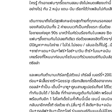
ใครรู้ ทำเอาแฟนๆกรี๊ดแทบสลบ ยังไม่หมดเพียงเท่านี้ ไ
อย่างไร) กับ 2 หนุ่ม แดน-บีม เรียกได้ว่าเพลินไปกับเ
เดินทางมาถึงโชว์สุดพิเศษช่วงสุดท้ายที่ทุกคนรอคอยก
ของศิลปินปินทั้ง 2 ค่ายบนเวทีเป็นครั้งแรก เริ่มด้วย
โอชายแห่งยุค 90s มาคว้าไมค์ร่วมร้องกันในเพลง Boun
แฟนๆอึ้งตามกันไปเลยทีเดียว ต่อด้วยเพลงฮิตที่ใครๆก็
มีปัญหา+คนใจง่าย / ไม่ใช่..ไม่ชอบ / เล่นอะไรก็ไม่รู้
+ซาซ่า+แดน+บีม+โฟร์+ไอซ์+นาวิน ต้าร์+โมเม+อนัน อั
เคยร้องที่ไหนมาก่อนมาโชว์บนเวทีร่วมแดนซ์กันมันส์ส
ตซิลล่า
และพบกับตำนานเกิร์ลกรุ๊ปตัวแม่ เกิร์ลลี่ เบอร์รี่+20
ต่อม+ผีเสื้อราตรี+Gossip เรียกเสียงกรี๊ดฮือฮาจากคนด
ดอลล์+กำปั้น-เด็บบี้+บาซู+คูณสามซูเปอร์แก๊งค์ ได้โชว
ทำกันฉันได้ / โธ่เอ๊ย ที่ทำเอาคนดูเต้นกันไม่พัก พร้อมใ
พร้อมกับอีก 1 ไฮไลท์เด็ดในค่ำคืนนี้เมื่อ เจนนี่ เจน
กลับมาอีกครั้ง!! ต่อด้วย ซ่า..(สั่นๆ) ที่ ลีเดีย+ชิ
บีม+กอล์ฟ+ชิน+เป๊ก+ไอซ์ ร่วมแดนซ์กันแบบไม่มีใคร