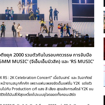
ัวตึงยุค 2000 รวมตัวกันในรอบศตวรรษ การจับมือ
 ‘GMM MUSIC’ (จีเอ็มเอ็มมิวสิค) และ ‘RS MUSIC’
RS : 2K Celebration Concert” เมื่อวันเสาร์ และ วันอาทิตย์
าศหน้างานสนุกคึกคัก เพราะแฟนเพลงจัดเต็มแฟชั่น Y2K แต่งตัว
มไปกับ Production เวที แสง สี เสียง สุดอลังการสไตล์ Y2K ขน
ิตได้มันส์ให้สุดเหวี่ยงไปแบบจุใจตลอดทั้งคอนเสิร์ต