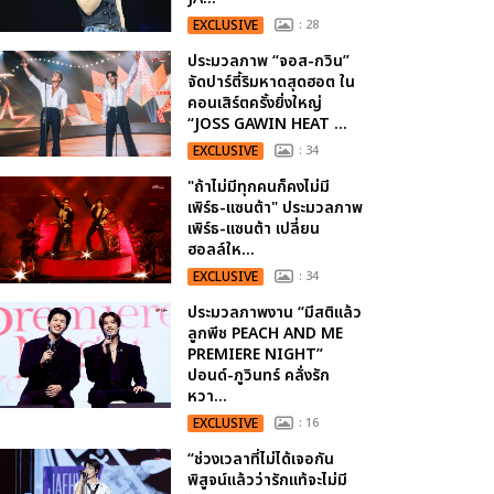
EXCLUSIVE
: 28
ประมวลภาพ “จอส-กวิน”
จัดปาร์ตี้ริมหาดสุดฮอต ใน
คอนเสิร์ตครั้งยิ่งใหญ่
“JOSS GAWIN HEAT ...
EXCLUSIVE
: 34
"ถ้าไม่มีทุกคนก็คงไม่มี
เพิร์ธ-แซนต้า" ประมวลภาพ
เพิร์ธ-แซนต้า เปลี่ยน
ฮอลล์ให...
EXCLUSIVE
: 34
ประมวลภาพงาน “มีสติแล้ว
ลูกพีช PEACH AND ME
PREMIERE NIGHT”
ปอนด์-ภูวินทร์ คลั่งรัก
หวา...
EXCLUSIVE
: 16
“ช่วงเวลาที่ไม่ได้เจอกัน
พิสูจน์แล้วว่ารักแท้จะไม่มี