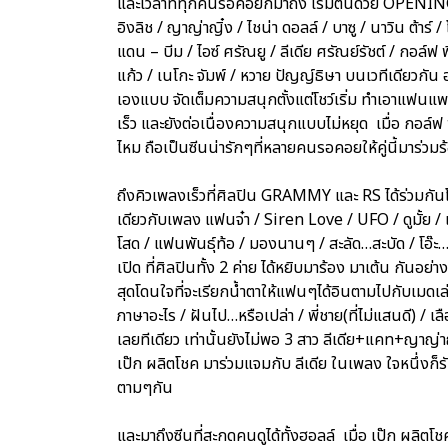
และเวลาที่ทุกคนรอคอยก็มาถึง เริ่มต้นด้วย OPENIN
อิงลิช / ญาญ่าญิ๋ง / ไชน่า ดอลล์ / บาซู / นาวิน ต้าร์ 
แดน – บีม / ไอซ์ ศรัณยู / ลีเดีย ศรัณย์รัชต์ / กอล์ฟ พิ
แก้ว / เนโกะ จัมพ์ / หวาย ปัญญ์ธิษา บนเวทีเดียวกัน 
เองแบบ จัดเต็มความสนุกตั้งแต่โชว์เริ่ม ทำเอาแฟน
เร็ว และยังต่อเนื่องความสนุกแบบไม่หยุด เมื่อ กอล์
ไหม ถือเป็นซีนน่ารักๆที่หลายคนรอคอยให้คู่นี้มาร่วม
ถึงคิวเพลงเร็วที่ศิลปิน GRAMMY และ RS ได้ร่วมกันโช
เดียวกับเพลง แฟนจ๋า / Siren Love / UFO / ดูมั้ย / เจ
โสด / แฟนพันธุ์ท้อ / มองนานๆ / สะลัด…สะบัด / โอ๊ะ…โอ
เปิด ที่ศิลปินทั้ง 2 ค่าย ได้หยิบมาร้อง มาเต้น กันอย่
สุดโดนใจที่จะเรียกน้ำตาให้แฟนๆได้อินตามไปกับเมดเล่ย์
ภาษาอะไร / ฝันไป…หรือเปล่า / พี่ชาย(ที่ไม่แสนดี) / 
เลยทีเดียว เท่านั้นยังไม่พอ 3 สาว ลีเดีย+แคท+ญาญ่าญ
เป๊ก ผลิตโชค มาร่วมแจมกับ ลีเดีย ในเพลง ใจหนึ่งก็ร
ตามๆกัน
และมาถึงซีนที่สะกดคนดูได้ทั้งฮอลล์ เมื่อ เป๊ก ผลิต