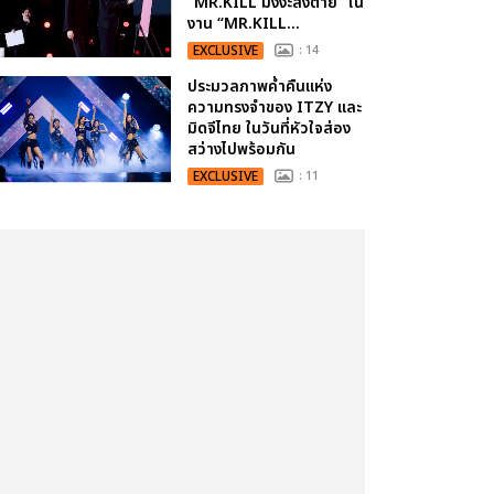
“MR.KILL มังงะสั่งตาย” ใน
งาน “MR.KILL...
EXCLUSIVE
: 14
ประมวลภาพค่ำคืนแห่ง
ความทรงจำของ ITZY และ
มิดจีไทย ในวันที่หัวใจส่อง
สว่างไปพร้อมกัน
EXCLUSIVE
: 11