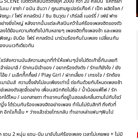
G SCENE เปิดตัวศิลปินตัวตึงยุค 2000 กว่า 20 ศิลปิน แคทรียา
/ โมเม / ซาซ่า / อนัน อันวา / คูณสามซูเปอร์แก๊งค์ / เป๊ก ผลิตโชค /
ชญะ / โฟร์ ศกลรัตน์ / ชิน ชินวุฒ / เกิร์ลลี่ เบอร์รี่ / เฟย์ ฟาง
อย่างยิ่งใหญ่ หลังจากนั้นแต่ละศิลปินคว้าไมค์ร้องเพลงฮิตของตัว
แพลงได้ย้อนความคิดถึงไปกับหลายๆ เพลงฮิตทั้งเพลงช้า และเพลง
ฟ พิชญะ จับมือ โฟร์ ศกลรัตน์ มาร่วมร้องกันในเพลง เปลี่ยนกัน
ร้องบนเวทีเดียวกัน
ว์ส่งความมันส์ความสนุกที่ทำให้แฟนๆนั่งไม่ติดเก้าอี้กันเลยที
้าช่อมาลี / รักคนมีเจ้าของ / อยากร้องดังดัง / รักแท้ยังไง / ยัง
้ย / มะลึกกึ๊กกึ๋ยย์ / Play Girl / ฝากเลี้ยง / เกรงใจ / รักต้อง
างเมามันส์ ความจึ้งยังไม่จบเพียงเท่านี้ ต่อกันด้วยกับโหมดเพลงช้า
เพลงดังสุดจี้ดอย่าง เพื่อนสนิทคิดไม่ซื่อ / น้ำน้อยแพ้ไฟ / รัก
เลือกได้ไหม / นอกสายตา ทำเอาคนที่อยู่ในฮอลล์เคลิ้มตามไปกับโชว์
ิ๋ง ได้ร่วมกันร้องเพลงฮิตอย่างเพลง ทำไมไม่รับสักที ถึงคิวที่
ัก อีกใจก็เจ็บ + ว่างแล้วช่วยโทรกลับ ทำเอาเหล่าแฟนๆฟินไป
โชค ชวน 2 หนุ่ม แดน-บีม มาจับไมค์ร้องเพลง เวลาไม่เคยพอ + ไม่มี