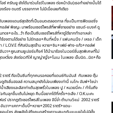
อซ์ ศรัณยู ยังได้มาร่วมโชว์ในเพลง ต่อหน้าฉัน(เธอทำอย่างนั้นได้
สียงร้อง ดนตรี บรรยากาศ ไม่มีเบื่อเลยทีเดียว
ับเพลงแดนซ์สุดฮิตที่เป็นอมตะตลอดกาล ที่จะเป็นการฟีดเจอริ่ง
 กอล์ฟ พิชญะ มาพร้อมเซอร์ไพรส์ที่พาพี่ชายอย่าง แซนด์-แบงค์ ดู
ce+อะไร…ว้า ถือเป็นซีนเซอร์ไพรส์ที่หาดูได้ยากทำเอาเหล่า
ร้องตามได้อย่าง ไม่รักเธอ+คืนที่หนึ่ง / แฟนคนนึง / เหรอ / เด็ก
…บ้า / L.O.V.E ที่ศิลปินสุดจ๊าบ หวาย+ชิน+เฟย์-ฟาง-แก้ว+กอล์ฟ
นวา+คูณสามซูเปอร์แก๊งค์ ได้นำมาร้องในเวอร์ชั่นสุดพิเศษที่ไม่
ุดเหวี่ยง ส่งต่อเวทีให้ ญาญ่าญิ๋ง+โมเม ในเพลง เจ็บนิด…นิด+ก๊อ
02 ราตรี ถือเป็นซีนที่ทุกคนรอคอยที่แดนซ์กันมันส์ กับเพลง ตุ๊ม
ูดังลั่นฮอลล์ ความสนุกยังไม่จบเพียงเท่านี้ เนโกะ จัมพ์+ไชน่า
์น้ำเสียงและลีลาท่าเต้นสุดพริ้วในเพลง ปู / หมวยนี่คะ / ทำไมถึง
จกันลุกขึ้นเต้นไม่หยุด คืนนี้อยากได้กี่ครั้ง+ตะลึง / O.K.นะคะ
นิเฟอร์ ปรากฏตัวเซอร์ไพรส์ในเพลง จีนี่จ๋า ตำนาน5แม่ 2002 ราตรี
น+อนัน อันวา+แคท+เด็บบี้+หวาย+2002 ราตรี+แดน-
ยอมใคร ส่งพลังไปถึงคนดูสร้างความสนุกกันแบบจุใจไม่มียั้ง