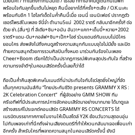
มวยนี่คะ / ทำไมถึงทำกันฉันได้ / โธ่เอ๊ย ที่ทำเอาคนดูเต้นกันไม่พัก
พร้อมใจกันลุกขึ้นเต้นไม่หยุด คืนนี้อยากได้กี่ครั้ง+ตะลึง / O.K.นะคะ
พร้อมกับอีก 1 ไฮไลท์เด็ดในค่ำคืนนี้เมื่อ เจนนี่ เจนนิเฟอร์ ปรากฏตัว
เซอร์ไพรส์ในเพลง จีนี่จ๋า ตำนาน5แม่ 2002 ราตรี กลับมาอีกครั้ง!! ต่อ
ด้วย ซ่า..(สั่นๆ) ที่ ลีเดีย+ชิน+อนัน อันวา+แคท+เด็บบี้+หวาย+2002
ราตรี+แดน-บีม+กอล์ฟ+ชิน+เป๊ก+ไอซ์ ร่วมแดนซ์กันแบบไม่มีใคร
ยอมใคร ส่งพลังไปถึงคนดูสร้างความสนุกกันแบบจุใจไม่มียั้ง และปิด
ท้ายความสนุกด้วยการรวมศิลปินทั้งหมด มาร่วมกันร้องในเพลง
Cheer+Boom เรียกได้ว่าเป็นปรากฎการณ์พิเศษสุดประทับใจ ที่สร้าง
ความทรงจำดีๆในคอนเสิร์ตครั้งนี้เลยก็ว่าได้
ถือเป็นค่ำคืนสุดพิเศษโมเมนต์ที่น่าประทับใจกับโชว์สุดยิ่งใหญ่ที่จัด
เต็มทุกความมันส์กับ “ไทยประกันชีวิต presents GRAMMY X RS :
2K Celebration Concert” ที่ผู้จัดอย่าง GMM SHOW ทีม
ครีเอทีฟที่มีประสบการณ์การจัดคอนเสิร์ตมาอย่างมากมาย ได้มาดูแล
สร้างสรรค์โปรเจกต์คอนเสิร์ต GRAMMY RS CONCERTS ได้
เนรมิตบรรยากาศภายในงานให้เป็นสไตล์ Y2K ย้อนวันวานสุดอบอุ่น
ไปกับเพลงเก่าที่นึกถึงผ่านเสียงดนตรีที่ทำให้หวนกลับมาเจอเพื่อนเก่า
อีกครั้ง สำหรับใครที่พลาดความสนุกในคอนเสิร์ตครั้งนี้ ยังมี