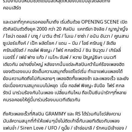
ร่วมงานนับหมื่นชีวิตได้มันส์ให้สุดเหวี่ยงไปแบบจุใจตลอดทั้ง
คอนเสิร์ต
และเวลาที่ทุกคนรอคอยก็มาถึง เริ่มต้นด้วย OPENING SCENE เปิด
ตัวศิลปินตัวตึงยุค 2000 กว่า 20 ศิลปิน แคทรียา อิงลิช / ญาญ่าญิ๋ง
/ ไชน่า ดอลล์ / บาซู / นาวิน ต้าร์ / โมเม / ซาซ่า / อนัน อันวา / คูณสาม
ซูเปอร์แก๊งค์ / เป๊ก ผลิตโชค / แดน – บีม / ไอซ์ ศรัณยู / ลีเดีย
ศรัณย์รัชต์ / กอล์ฟ พิชญะ / โฟร์ ศกลรัตน์ / ชิน ชินวุฒ / เกิร์ลลี่
เบอร์รี่ / เฟย์ ฟาง แก้ว / เนโกะ จัมพ์ / หวาย ปัญญ์ธิษา บนเวที
เดียวกัน อย่างยิ่งใหญ่ หลังจากนั้นแต่ละศิลปินคว้าไมค์ร้องเพลงฮิต
ของตัวเองแบบ จัดเต็มความสนุกตั้งแต่โชว์เริ่ม ทำเอาแฟนแพลงได้
ย้อนความคิดถึงไปกับหลายๆ เพลงฮิตทั้งเพลงช้า และเพลงเร็ว และยัง
ต่อเนื่องความสนุกแบบไม่หยุด เมื่อ กอล์ฟ พิชญะ จับมือ โฟร์ ศกล
รัตน์ มาร่วมร้องกันในเพลง เปลี่ยนกันไหม ถือเป็นซีนน่ารักๆที่หลาย
คนรอคอยให้คู่นี้มาร่วมร้องบนเวทีเดียวกัน
ถึงคิวเพลงเร็วที่ศิลปิน GRAMMY และ RS ได้ร่วมกันโชว์ส่งความ
มันส์ความสนุกที่ทำให้แฟนๆนั่งไม่ติดเก้าอี้กันเลยทีเดียวกับเพลง
แฟนจ๋า / Siren Love / UFO / ดูมั้ย / เจ้าช่อมาลี / รักคนมีเจ้าของ /