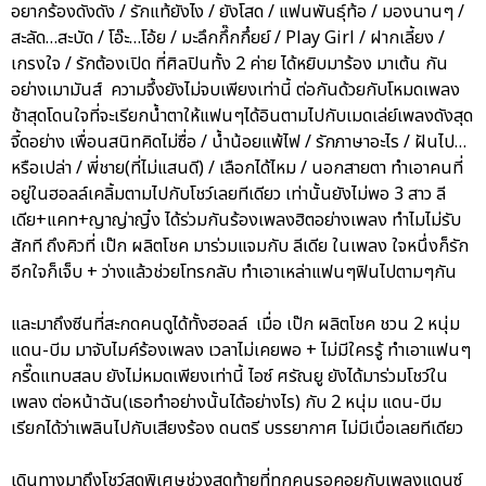
อยากร้องดังดัง / รักแท้ยังไง / ยังโสด / แฟนพันธุ์ท้อ / มองนานๆ /
สะลัด…สะบัด / โอ๊ะ…โอ้ย / มะลึกกึ๊กกึ๋ยย์ / Play Girl / ฝากเลี้ยง /
เกรงใจ / รักต้องเปิด ที่ศิลปินทั้ง 2 ค่าย ได้หยิบมาร้อง มาเต้น กัน
อย่างเมามันส์ ความจึ้งยังไม่จบเพียงเท่านี้ ต่อกันด้วยกับโหมดเพลง
ช้าสุดโดนใจที่จะเรียกน้ำตาให้แฟนๆได้อินตามไปกับเมดเล่ย์เพลงดังสุด
จี้ดอย่าง เพื่อนสนิทคิดไม่ซื่อ / น้ำน้อยแพ้ไฟ / รักภาษาอะไร / ฝันไป…
หรือเปล่า / พี่ชาย(ที่ไม่แสนดี) / เลือกได้ไหม / นอกสายตา ทำเอาคนที่
อยู่ในฮอลล์เคลิ้มตามไปกับโชว์เลยทีเดียว เท่านั้นยังไม่พอ 3 สาว ลี
เดีย+แคท+ญาญ่าญิ๋ง ได้ร่วมกันร้องเพลงฮิตอย่างเพลง ทำไมไม่รับ
สักที ถึงคิวที่ เป๊ก ผลิตโชค มาร่วมแจมกับ ลีเดีย ในเพลง ใจหนึ่งก็รัก
อีกใจก็เจ็บ + ว่างแล้วช่วยโทรกลับ ทำเอาเหล่าแฟนๆฟินไปตามๆกัน
และมาถึงซีนที่สะกดคนดูได้ทั้งฮอลล์ เมื่อ เป๊ก ผลิตโชค ชวน 2 หนุ่ม
แดน-บีม มาจับไมค์ร้องเพลง เวลาไม่เคยพอ + ไม่มีใครรู้ ทำเอาแฟนๆ
กรี๊ดแทบสลบ ยังไม่หมดเพียงเท่านี้ ไอซ์ ศรัณยู ยังได้มาร่วมโชว์ใน
เพลง ต่อหน้าฉัน(เธอทำอย่างนั้นได้อย่างไร) กับ 2 หนุ่ม แดน-บีม
เรียกได้ว่าเพลินไปกับเสียงร้อง ดนตรี บรรยากาศ ไม่มีเบื่อเลยทีเดียว
เดินทางมาถึงโชว์สุดพิเศษช่วงสุดท้ายที่ทุกคนรอคอยกับเพลงแดนซ์