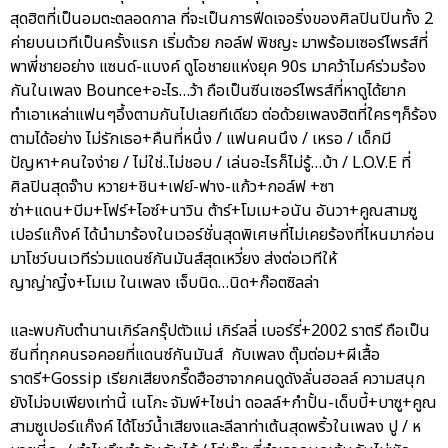
สุดฮิตที่เป็นอมตะตลอดกาล ที่จะเป็นการฟีดเจอริ่งของศิลปินปินทั้ง 2
ค่ายบนเวทีเป็นครั้งแรก เริ่มด้วย กอล์ฟ พิชญะ มาพร้อมเซอร์ไพรส์ที่
พาพี่ชายอย่าง แซนด์-แบงค์ ดูโอชายแห่งยุค 90s มาคว้าไมค์ร่วมร้อง
กันในเพลง Bounce+อะไร…ว้า ถือเป็นซีนเซอร์ไพรส์ที่หาดูได้ยาก
ทำเอาเหล่าแฟนๆอึ้งตามกันไปเลยทีเดียว ต่อด้วยเพลงฮิตที่ใครๆก็ร้อง
ตามได้อย่าง ไม่รักเธอ+คืนที่หนึ่ง / แฟนคนนึง / เหรอ / เด็กมี
ปัญหา+คนใจง่าย / ไม่ใช่..ไม่ชอบ / เล่นอะไรก็ไม่รู้…บ้า / L.O.V.E ที่
ศิลปินสุดจ๊าบ หวาย+ชิน+เฟย์-ฟาง-แก้ว+กอล์ฟ +ซา
ซ่า+แดน+บีม+โฟร์+ไอซ์+นาวิน ต้าร์+โมเม+อนัน อันวา+คูณสามซู
เปอร์แก๊งค์ ได้นำมาร้องในเวอร์ชั่นสุดพิเศษที่ไม่เคยร้องที่ไหนมาก่อน
มาโชว์บนเวทีร่วมแดนซ์กันมันส์สุดเหวี่ยง ส่งต่อเวทีให้
ญาญ่าญิ๋ง+โมเม ในเพลง เจ็บนิด…นิด+ก๊อตซิลล่า
และพบกับตำนานเกิร์ลกรุ๊ปตัวแม่ เกิร์ลลี่ เบอร์รี่+2002 ราตรี ถือเป็น
ซีนที่ทุกคนรอคอยที่แดนซ์กันมันส์ กับเพลง ตุ๊มต่อม+ผีเสื้อ
ราตรี+Gossip เรียกเสียงกรี๊ดฮือฮาจากคนดูดังลั่นฮอลล์ ความสนุก
ยังไม่จบเพียงเท่านี้ เนโกะ จัมพ์+ไชน่า ดอลล์+กำปั้น-เด็บบี้+บาซู+คูณ
สามซูเปอร์แก๊งค์ ได้โชว์น้ำเสียงและลีลาท่าเต้นสุดพริ้วในเพลง ปู / ห