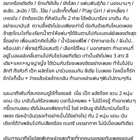
อยากร้องดังดัง / รักแท้ยังไง / ยังโสด / แฟนพันธุ์ท้อ / มองนานๆ /
สะลัด…สะบัด / โอ๊ะ…โอ้ย / มะลึกกึ๊กกึ๋ยย์ / Play Girl / ฝากเลี้ยง /
เกรงใจ / รักต้องเปิด ที่ศิลปินทั้ง 2 ค่าย ได้หยิบมาร้อง มาเต้น กัน
อย่างเมามันส์ ความจึ้งยังไม่จบเพียงเท่านี้ ต่อกันด้วยกับโหมดเพลง
ช้าสุดโดนใจที่จะเรียกน้ำตาให้แฟนๆได้อินตามไปกับเมดเล่ย์เพลงดังสุด
จี้ดอย่าง เพื่อนสนิทคิดไม่ซื่อ / น้ำน้อยแพ้ไฟ / รักภาษาอะไร / ฝันไป…
หรือเปล่า / พี่ชาย(ที่ไม่แสนดี) / เลือกได้ไหม / นอกสายตา ทำเอาคนที่
อยู่ในฮอลล์เคลิ้มตามไปกับโชว์เลยทีเดียว เท่านั้นยังไม่พอ 3 สาว ลี
เดีย+แคท+ญาญ่าญิ๋ง ได้ร่วมกันร้องเพลงฮิตอย่างเพลง ทำไมไม่รับ
สักที ถึงคิวที่ เป๊ก ผลิตโชค มาร่วมแจมกับ ลีเดีย ในเพลง ใจหนึ่งก็รัก
อีกใจก็เจ็บ + ว่างแล้วช่วยโทรกลับ ทำเอาเหล่าแฟนๆฟินไปตามๆกัน
และมาถึงซีนที่สะกดคนดูได้ทั้งฮอลล์ เมื่อ เป๊ก ผลิตโชค ชวน 2 หนุ่ม
แดน-บีม มาจับไมค์ร้องเพลง เวลาไม่เคยพอ + ไม่มีใครรู้ ทำเอาแฟนๆ
กรี๊ดแทบสลบ ยังไม่หมดเพียงเท่านี้ ไอซ์ ศรัณยู ยังได้มาร่วมโชว์ใน
เพลง ต่อหน้าฉัน(เธอทำอย่างนั้นได้อย่างไร) กับ 2 หนุ่ม แดน-บีม
เรียกได้ว่าเพลินไปกับเสียงร้อง ดนตรี บรรยากาศ ไม่มีเบื่อเลยทีเดียว
เดินทางมาถึงโชว์สุดพิเศษช่วงสุดท้ายที่ทุกคนรอคอยกับเพลงแดนซ์