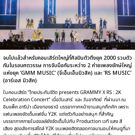
จบไปแล้วสำหรับคอนเสิร์ตใหญ่ที่ศิลปินตัวตึงยุค 2000 รวมตัว
กันในรอบศตวรรษ การจับมือกันระหว่าง 2 ค่ายเพลงยักษ์ใหญ่
แห่งยุค ‘GMM MUSIC’ (จีเอ็มเอ็มมิวสิค) และ ‘RS MUSIC’
(อาร์เอส มิวสิค)
ในคอนเสิร์ต “ไทยประกันชีวิต presents GRAMMY X RS : 2K
Celebration Concert” เมื่อวันเสาร์ และ วันอาทิตย์ ที่ผ่านมา ณ
อิมแพ็ค อารีน่า เมืองทองธานี บรรยากาศหน้างานสนุกคึกคัก เพราะ
แฟนเพลงจัดเต็มแฟชั่น Y2K แต่งตัวกันอย่างสนุก ที่สำคัญ
บรรยากาศภายในฮอลล์ยังจัดเต็มไปกับ Production เวที แสง สี
เสียง สุดอลังการสไตล์ Y2K ขนเพลงฮิตตลอดกาลมามอบให้คนดูที่มา