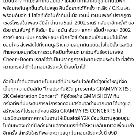
มวยนี่คะ / ทำไมถึงทำกันฉันได้ / โธ่เอ๊ย ที่ทำเอาคนดูเต้นกันไม่พัก
พร้อมใจกันลุกขึ้นเต้นไม่หยุด คืนนี้อยากได้กี่ครั้ง+ตะลึง / O.K.นะคะ
พร้อมกับอีก 1 ไฮไลท์เด็ดในค่ำคืนนี้เมื่อ เจนนี่ เจนนิเฟอร์ ปรากฏตัว
เซอร์ไพรส์ในเพลง จีนี่จ๋า ตำนาน5แม่ 2002 ราตรี กลับมาอีกครั้ง!! ต่อ
ด้วย ซ่า..(สั่นๆ) ที่ ลีเดีย+ชิน+อนัน อันวา+แคท+เด็บบี้+หวาย+2002
ราตรี+แดน-บีม+กอล์ฟ+ชิน+เป๊ก+ไอซ์ ร่วมแดนซ์กันแบบไม่มีใคร
ยอมใคร ส่งพลังไปถึงคนดูสร้างความสนุกกันแบบจุใจไม่มียั้ง และปิด
ท้ายความสนุกด้วยการรวมศิลปินทั้งหมด มาร่วมกันร้องในเพลง
Cheer+Boom เรียกได้ว่าเป็นปรากฎการณ์พิเศษสุดประทับใจ ที่สร้าง
ความทรงจำดีๆในคอนเสิร์ตครั้งนี้เลยก็ว่าได้
ถือเป็นค่ำคืนสุดพิเศษโมเมนต์ที่น่าประทับใจกับโชว์สุดยิ่งใหญ่ที่จัด
เต็มทุกความมันส์กับ “ไทยประกันชีวิต presents GRAMMY X RS :
2K Celebration Concert” ที่ผู้จัดอย่าง GMM SHOW ทีม
ครีเอทีฟที่มีประสบการณ์การจัดคอนเสิร์ตมาอย่างมากมาย ได้มาดูแล
สร้างสรรค์โปรเจกต์คอนเสิร์ต GRAMMY RS CONCERTS ได้
เนรมิตบรรยากาศภายในงานให้เป็นสไตล์ Y2K ย้อนวันวานสุดอบอุ่น
ไปกับเพลงเก่าที่นึกถึงผ่านเสียงดนตรีที่ทำให้หวนกลับมาเจอเพื่อนเก่า
อีกครั้ง สำหรับใครที่พลาดความสนุกในคอนเสิร์ตครั้งนี้ ยังมี