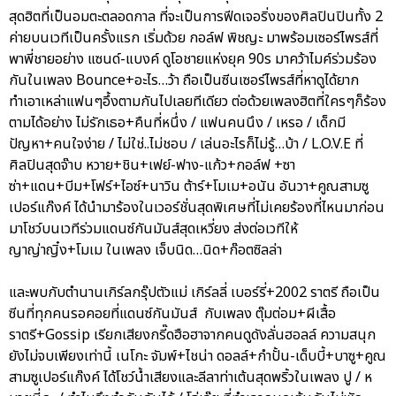
สุดฮิตที่เป็นอมตะตลอดกาล ที่จะเป็นการฟีดเจอริ่งของศิลปินปินทั้ง 2
ค่ายบนเวทีเป็นครั้งแรก เริ่มด้วย กอล์ฟ พิชญะ มาพร้อมเซอร์ไพรส์ที่
พาพี่ชายอย่าง แซนด์-แบงค์ ดูโอชายแห่งยุค 90s มาคว้าไมค์ร่วมร้อง
กันในเพลง Bounce+อะไร…ว้า ถือเป็นซีนเซอร์ไพรส์ที่หาดูได้ยาก
ทำเอาเหล่าแฟนๆอึ้งตามกันไปเลยทีเดียว ต่อด้วยเพลงฮิตที่ใครๆก็ร้อง
ตามได้อย่าง ไม่รักเธอ+คืนที่หนึ่ง / แฟนคนนึง / เหรอ / เด็กมี
ปัญหา+คนใจง่าย / ไม่ใช่..ไม่ชอบ / เล่นอะไรก็ไม่รู้…บ้า / L.O.V.E ที่
ศิลปินสุดจ๊าบ หวาย+ชิน+เฟย์-ฟาง-แก้ว+กอล์ฟ +ซา
ซ่า+แดน+บีม+โฟร์+ไอซ์+นาวิน ต้าร์+โมเม+อนัน อันวา+คูณสามซู
เปอร์แก๊งค์ ได้นำมาร้องในเวอร์ชั่นสุดพิเศษที่ไม่เคยร้องที่ไหนมาก่อน
มาโชว์บนเวทีร่วมแดนซ์กันมันส์สุดเหวี่ยง ส่งต่อเวทีให้
ญาญ่าญิ๋ง+โมเม ในเพลง เจ็บนิด…นิด+ก๊อตซิลล่า
และพบกับตำนานเกิร์ลกรุ๊ปตัวแม่ เกิร์ลลี่ เบอร์รี่+2002 ราตรี ถือเป็น
ซีนที่ทุกคนรอคอยที่แดนซ์กันมันส์ กับเพลง ตุ๊มต่อม+ผีเสื้อ
ราตรี+Gossip เรียกเสียงกรี๊ดฮือฮาจากคนดูดังลั่นฮอลล์ ความสนุก
ยังไม่จบเพียงเท่านี้ เนโกะ จัมพ์+ไชน่า ดอลล์+กำปั้น-เด็บบี้+บาซู+คูณ
สามซูเปอร์แก๊งค์ ได้โชว์น้ำเสียงและลีลาท่าเต้นสุดพริ้วในเพลง ปู / ห