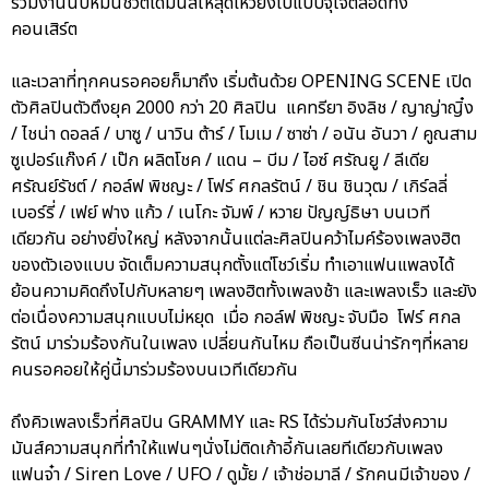
ร่วมงานนับหมื่นชีวิตได้มันส์ให้สุดเหวี่ยงไปแบบจุใจตลอดทั้ง
คอนเสิร์ต
และเวลาที่ทุกคนรอคอยก็มาถึง เริ่มต้นด้วย OPENING SCENE เปิด
ตัวศิลปินตัวตึงยุค 2000 กว่า 20 ศิลปิน แคทรียา อิงลิช / ญาญ่าญิ๋ง
/ ไชน่า ดอลล์ / บาซู / นาวิน ต้าร์ / โมเม / ซาซ่า / อนัน อันวา / คูณสาม
ซูเปอร์แก๊งค์ / เป๊ก ผลิตโชค / แดน – บีม / ไอซ์ ศรัณยู / ลีเดีย
ศรัณย์รัชต์ / กอล์ฟ พิชญะ / โฟร์ ศกลรัตน์ / ชิน ชินวุฒ / เกิร์ลลี่
เบอร์รี่ / เฟย์ ฟาง แก้ว / เนโกะ จัมพ์ / หวาย ปัญญ์ธิษา บนเวที
เดียวกัน อย่างยิ่งใหญ่ หลังจากนั้นแต่ละศิลปินคว้าไมค์ร้องเพลงฮิต
ของตัวเองแบบ จัดเต็มความสนุกตั้งแต่โชว์เริ่ม ทำเอาแฟนแพลงได้
ย้อนความคิดถึงไปกับหลายๆ เพลงฮิตทั้งเพลงช้า และเพลงเร็ว และยัง
ต่อเนื่องความสนุกแบบไม่หยุด เมื่อ กอล์ฟ พิชญะ จับมือ โฟร์ ศกล
รัตน์ มาร่วมร้องกันในเพลง เปลี่ยนกันไหม ถือเป็นซีนน่ารักๆที่หลาย
คนรอคอยให้คู่นี้มาร่วมร้องบนเวทีเดียวกัน
ถึงคิวเพลงเร็วที่ศิลปิน GRAMMY และ RS ได้ร่วมกันโชว์ส่งความ
มันส์ความสนุกที่ทำให้แฟนๆนั่งไม่ติดเก้าอี้กันเลยทีเดียวกับเพลง
แฟนจ๋า / Siren Love / UFO / ดูมั้ย / เจ้าช่อมาลี / รักคนมีเจ้าของ /