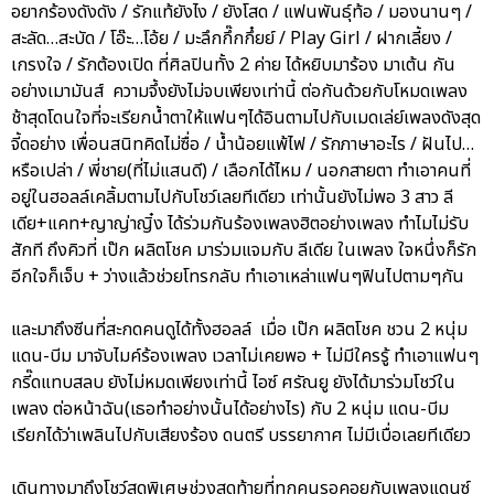
อยากร้องดังดัง / รักแท้ยังไง / ยังโสด / แฟนพันธุ์ท้อ / มองนานๆ /
สะลัด…สะบัด / โอ๊ะ…โอ้ย / มะลึกกึ๊กกึ๋ยย์ / Play Girl / ฝากเลี้ยง /
เกรงใจ / รักต้องเปิด ที่ศิลปินทั้ง 2 ค่าย ได้หยิบมาร้อง มาเต้น กัน
อย่างเมามันส์ ความจึ้งยังไม่จบเพียงเท่านี้ ต่อกันด้วยกับโหมดเพลง
ช้าสุดโดนใจที่จะเรียกน้ำตาให้แฟนๆได้อินตามไปกับเมดเล่ย์เพลงดังสุด
จี้ดอย่าง เพื่อนสนิทคิดไม่ซื่อ / น้ำน้อยแพ้ไฟ / รักภาษาอะไร / ฝันไป…
หรือเปล่า / พี่ชาย(ที่ไม่แสนดี) / เลือกได้ไหม / นอกสายตา ทำเอาคนที่
อยู่ในฮอลล์เคลิ้มตามไปกับโชว์เลยทีเดียว เท่านั้นยังไม่พอ 3 สาว ลี
เดีย+แคท+ญาญ่าญิ๋ง ได้ร่วมกันร้องเพลงฮิตอย่างเพลง ทำไมไม่รับ
สักที ถึงคิวที่ เป๊ก ผลิตโชค มาร่วมแจมกับ ลีเดีย ในเพลง ใจหนึ่งก็รัก
อีกใจก็เจ็บ + ว่างแล้วช่วยโทรกลับ ทำเอาเหล่าแฟนๆฟินไปตามๆกัน
และมาถึงซีนที่สะกดคนดูได้ทั้งฮอลล์ เมื่อ เป๊ก ผลิตโชค ชวน 2 หนุ่ม
แดน-บีม มาจับไมค์ร้องเพลง เวลาไม่เคยพอ + ไม่มีใครรู้ ทำเอาแฟนๆ
กรี๊ดแทบสลบ ยังไม่หมดเพียงเท่านี้ ไอซ์ ศรัณยู ยังได้มาร่วมโชว์ใน
เพลง ต่อหน้าฉัน(เธอทำอย่างนั้นได้อย่างไร) กับ 2 หนุ่ม แดน-บีม
เรียกได้ว่าเพลินไปกับเสียงร้อง ดนตรี บรรยากาศ ไม่มีเบื่อเลยทีเดียว
เดินทางมาถึงโชว์สุดพิเศษช่วงสุดท้ายที่ทุกคนรอคอยกับเพลงแดนซ์