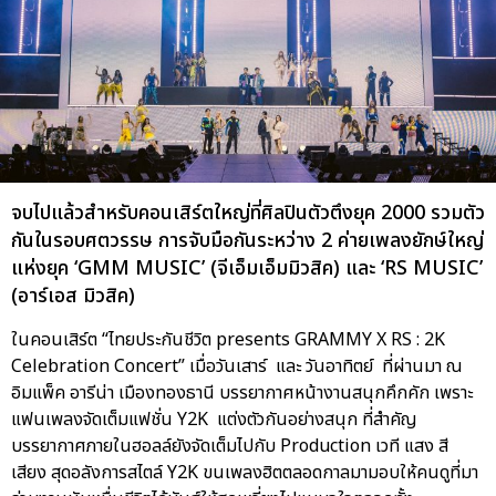
จบไปแล้วสำหรับคอนเสิร์ตใหญ่ที่ศิลปินตัวตึงยุค 2000 รวมตัว
กันในรอบศตวรรษ การจับมือกันระหว่าง 2 ค่ายเพลงยักษ์ใหญ่
แห่งยุค ‘GMM MUSIC’ (จีเอ็มเอ็มมิวสิค) และ ‘RS MUSIC’
(อาร์เอส มิวสิค)
ในคอนเสิร์ต “ไทยประกันชีวิต presents GRAMMY X RS : 2K
Celebration Concert” เมื่อวันเสาร์ และ วันอาทิตย์ ที่ผ่านมา ณ
อิมแพ็ค อารีน่า เมืองทองธานี บรรยากาศหน้างานสนุกคึกคัก เพราะ
แฟนเพลงจัดเต็มแฟชั่น Y2K แต่งตัวกันอย่างสนุก ที่สำคัญ
บรรยากาศภายในฮอลล์ยังจัดเต็มไปกับ Production เวที แสง สี
เสียง สุดอลังการสไตล์ Y2K ขนเพลงฮิตตลอดกาลมามอบให้คนดูที่มา