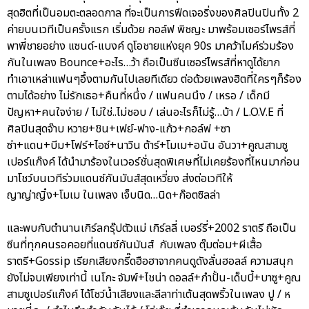
สุดฮิตที่เป็นอมตะตลอดกาล ที่จะเป็นการฟีดเจอริ่งของศิลปินปินทั้ง 2
ค่ายบนเวทีเป็นครั้งแรก เริ่มด้วย กอล์ฟ พิชญะ มาพร้อมเซอร์ไพรส์ที่
พาพี่ชายอย่าง แซนด์-แบงค์ ดูโอชายแห่งยุค 90s มาคว้าไมค์ร่วมร้อง
กันในเพลง Bounce+อะไร…ว้า ถือเป็นซีนเซอร์ไพรส์ที่หาดูได้ยาก
ทำเอาเหล่าแฟนๆอึ้งตามกันไปเลยทีเดียว ต่อด้วยเพลงฮิตที่ใครๆก็ร้อง
ตามได้อย่าง ไม่รักเธอ+คืนที่หนึ่ง / แฟนคนนึง / เหรอ / เด็กมี
ปัญหา+คนใจง่าย / ไม่ใช่..ไม่ชอบ / เล่นอะไรก็ไม่รู้…บ้า / L.O.V.E ที่
ศิลปินสุดจ๊าบ หวาย+ชิน+เฟย์-ฟาง-แก้ว+กอล์ฟ +ซา
ซ่า+แดน+บีม+โฟร์+ไอซ์+นาวิน ต้าร์+โมเม+อนัน อันวา+คูณสามซู
เปอร์แก๊งค์ ได้นำมาร้องในเวอร์ชั่นสุดพิเศษที่ไม่เคยร้องที่ไหนมาก่อน
มาโชว์บนเวทีร่วมแดนซ์กันมันส์สุดเหวี่ยง ส่งต่อเวทีให้
ญาญ่าญิ๋ง+โมเม ในเพลง เจ็บนิด…นิด+ก๊อตซิลล่า
และพบกับตำนานเกิร์ลกรุ๊ปตัวแม่ เกิร์ลลี่ เบอร์รี่+2002 ราตรี ถือเป็น
ซีนที่ทุกคนรอคอยที่แดนซ์กันมันส์ กับเพลง ตุ๊มต่อม+ผีเสื้อ
ราตรี+Gossip เรียกเสียงกรี๊ดฮือฮาจากคนดูดังลั่นฮอลล์ ความสนุก
ยังไม่จบเพียงเท่านี้ เนโกะ จัมพ์+ไชน่า ดอลล์+กำปั้น-เด็บบี้+บาซู+คูณ
สามซูเปอร์แก๊งค์ ได้โชว์น้ำเสียงและลีลาท่าเต้นสุดพริ้วในเพลง ปู / ห