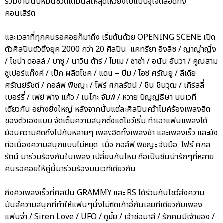
ร่วมงานนับหมื่นชีวิตได้มันส์ให้สุดเหวี่ยงไปแบบจุใจตลอดทั้ง
คอนเสิร์ต
และเวลาที่ทุกคนรอคอยก็มาถึง เริ่มต้นด้วย OPENING SCENE เปิด
ตัวศิลปินตัวตึงยุค 2000 กว่า 20 ศิลปิน แคทรียา อิงลิช / ญาญ่าญิ๋ง
/ ไชน่า ดอลล์ / บาซู / นาวิน ต้าร์ / โมเม / ซาซ่า / อนัน อันวา / คูณสาม
ซูเปอร์แก๊งค์ / เป๊ก ผลิตโชค / แดน – บีม / ไอซ์ ศรัณยู / ลีเดีย
ศรัณย์รัชต์ / กอล์ฟ พิชญะ / โฟร์ ศกลรัตน์ / ชิน ชินวุฒ / เกิร์ลลี่
เบอร์รี่ / เฟย์ ฟาง แก้ว / เนโกะ จัมพ์ / หวาย ปัญญ์ธิษา บนเวที
เดียวกัน อย่างยิ่งใหญ่ หลังจากนั้นแต่ละศิลปินคว้าไมค์ร้องเพลงฮิต
ของตัวเองแบบ จัดเต็มความสนุกตั้งแต่โชว์เริ่ม ทำเอาแฟนแพลงได้
ย้อนความคิดถึงไปกับหลายๆ เพลงฮิตทั้งเพลงช้า และเพลงเร็ว และยัง
ต่อเนื่องความสนุกแบบไม่หยุด เมื่อ กอล์ฟ พิชญะ จับมือ โฟร์ ศกล
รัตน์ มาร่วมร้องกันในเพลง เปลี่ยนกันไหม ถือเป็นซีนน่ารักๆที่หลาย
คนรอคอยให้คู่นี้มาร่วมร้องบนเวทีเดียวกัน
ถึงคิวเพลงเร็วที่ศิลปิน GRAMMY และ RS ได้ร่วมกันโชว์ส่งความ
มันส์ความสนุกที่ทำให้แฟนๆนั่งไม่ติดเก้าอี้กันเลยทีเดียวกับเพลง
แฟนจ๋า / Siren Love / UFO / ดูมั้ย / เจ้าช่อมาลี / รักคนมีเจ้าของ /