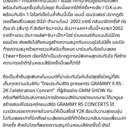
มวยนี่คะ / ทำไมถึงทำกันฉันได้ / โธ่เอ๊ย ที่ทำเอาคนดูเต้นกันไม่พัก
พร้อมใจกันลุกขึ้นเต้นไม่หยุด คืนนี้อยากได้กี่ครั้ง+ตะลึง / O.K.นะคะ
พร้อมกับอีก 1 ไฮไลท์เด็ดในค่ำคืนนี้เมื่อ เจนนี่ เจนนิเฟอร์ ปรากฏตัว
เซอร์ไพรส์ในเพลง จีนี่จ๋า ตำนาน5แม่ 2002 ราตรี กลับมาอีกครั้ง!! ต่อ
ด้วย ซ่า..(สั่นๆ) ที่ ลีเดีย+ชิน+อนัน อันวา+แคท+เด็บบี้+หวาย+2002
ราตรี+แดน-บีม+กอล์ฟ+ชิน+เป๊ก+ไอซ์ ร่วมแดนซ์กันแบบไม่มีใคร
ยอมใคร ส่งพลังไปถึงคนดูสร้างความสนุกกันแบบจุใจไม่มียั้ง และปิด
ท้ายความสนุกด้วยการรวมศิลปินทั้งหมด มาร่วมกันร้องในเพลง
Cheer+Boom เรียกได้ว่าเป็นปรากฎการณ์พิเศษสุดประทับใจ ที่สร้าง
ความทรงจำดีๆในคอนเสิร์ตครั้งนี้เลยก็ว่าได้
ถือเป็นค่ำคืนสุดพิเศษโมเมนต์ที่น่าประทับใจกับโชว์สุดยิ่งใหญ่ที่จัด
เต็มทุกความมันส์กับ “ไทยประกันชีวิต presents GRAMMY X RS :
2K Celebration Concert” ที่ผู้จัดอย่าง GMM SHOW ทีม
ครีเอทีฟที่มีประสบการณ์การจัดคอนเสิร์ตมาอย่างมากมาย ได้มาดูแล
สร้างสรรค์โปรเจกต์คอนเสิร์ต GRAMMY RS CONCERTS ได้
เนรมิตบรรยากาศภายในงานให้เป็นสไตล์ Y2K ย้อนวันวานสุดอบอุ่น
ไปกับเพลงเก่าที่นึกถึงผ่านเสียงดนตรีที่ทำให้หวนกลับมาเจอเพื่อนเก่า
อีกครั้ง สำหรับใครที่พลาดความสนุกในคอนเสิร์ตครั้งนี้ ยังมี